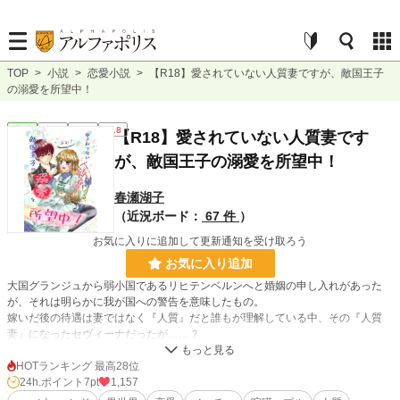
TOP
>
小説
>
恋愛小説
>
【R18】愛されていない人質妻ですが、敵国王子
の溺愛を所望中！
恋愛
完結
長編
R18
【R18】愛されていない人質妻です
が、敵国王子の溺愛を所望中！
春瀬湖子
（近況ボード：
67 件
）
お気に入りに追加して更新通知を受け取ろう
お気に入り追加
大国グランジュから弱小国であるリヒテンベルンへと婚姻の申し入れがあった
が、それは明らかに我が国への警告を意味したもの。
嫁いだ後の待遇は妻ではなく『人質』だと誰もが理解している中、その『人質
妻』になったセヴィーナだったが……？
「貴方を指名します、私と恋をしてください！」
HOTランキング 最高28位
「はぁ？」
24h.ポイント
7pt
1,157