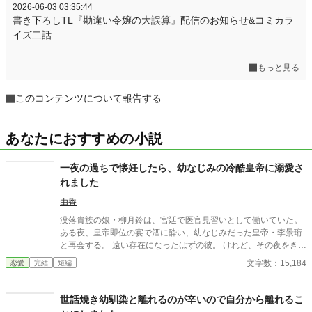
2026-06-03 03:35:44
書き下ろしTL『勘違い令嬢の大誤算』配信のお知らせ&コミカラ
イズ二話
もっと見る
このコンテンツについて報告する
あなたにおすすめの小説
一夜の過ちで懐妊したら、幼なじみの冷酷皇帝に溺愛さ
れました
由香
没落貴族の娘・柳月鈴は、宮廷で医官見習いとして働いていた。
ある夜、皇帝即位の宴で酒に酔い、幼なじみだった皇帝・李景珩
と再会する。 遠い存在になったはずの彼。 けれど、その夜をきっ
かけに月鈴の運命は大きく動き出す。 冷酷と恐れられる皇帝が、
文字数：15,184
恋愛
完結
短編
なぜか彼女だけには甘すぎて――。
世話焼き幼馴染と離れるのが辛いので自分から離れるこ