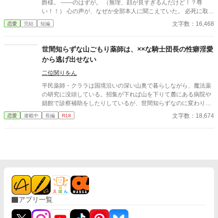
爵様。 ――のはずが。 （無理、顔が良すぎるんだけど！？尊
い！！） 心の声が、なぜか全部本人に聞こえていた。 必死に取り
繕うも時すでに遅し。 暴走する脳内実況を止めるたび、旦那様は
文字数：16,468
恋愛
完結
短編
なぜか――キスしてくる。 「黙らせるのにちょうどいい」 いや全
然よくないです！！むしろ悪化してます！！ 無表情公爵様 × 心の
声だだ漏れ令嬢 甘くて騒がしい新婚生活、開幕。
世間知らずな山ごもり薬師は、××な騎士団長の性癖淫愛
から逃げ出せない
二位関りをん
平民薬師・クララは国境沿いの深い山奥で暮らしながら、魔法薬
の研究に没頭している。招集が下れば山を下りて麓にある病院や
娼館で診察補助をしたりしているが、世間知らずなのに変わりは
ない。 ある日、山の中で倒れている男性を発見。彼はなんと騎士
文字数：18,674
恋愛
連載中
長編
R18
団長・レイルドで女嫌いの噂を持つ人物だった。 当然女嫌いの噂
なんて知らないクララは良心に従い彼を助け、治療を施す。 だ
が、レイルドには隠している秘密……性癖があった。 ――君の××
××、触らせてもらえないだろうか？
アプリ一覧