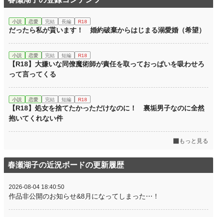
小説
恋愛
完結
長編
R18
だったら私が貰います！ 婚約破棄からはじまる溺愛婚（希望）
小説
恋愛
完結
短編
R18
【R18】大嫌いな同僚魔術師が責任を取っておっぱいを吸わせろ
って言ってくる
小説
恋愛
完結
短編
R18
【R18】処女を捨てたかっただけなのに！ 裏垢男子なのに全然
抱いてくれない件
もっと見る
春瀬湖子の近況ボードの更新履歴
2026-08-04 18:40:50
作品非公開のお知らせ&8月になってしまった⋯！