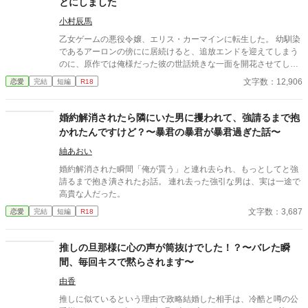
とにしました
小村辰馬
乙女ゲームの悪役令嬢、エリス・カーマインに転生した。 幼馴染
であるアーロンの傍にに居続けると、追放エンドを迎えてしまう
のに、原作では俺様だった彼の世話焼きな一面を開花させてしま
い、居心地の良い彼のそばを離れるのが辛くなってしまう。 なら
文字数：12,906
恋愛
完結
短編
R18
ば彼の代わりに男友達を作ろうと画策するがーー
婚約解消されたら隣にいた男に攫われて、強請るまで抱
かれたんですけど？〜暴君の暴君が暴君過ぎた話〜
紬あおい
婚約解消された瞬間「俺が貰う」と連れ去られ、もっとしてと強
請るまで抱き潰されたお話。 連れ去った強引な男は、実は一途で
高貴な人だった。
文字数：3,687
恋愛
完結
短編
R18
推しの旦那様に心の声が筒抜けでした！？〜バレた瞬
間、毎回キスで黙らされます〜
由香
推しに似ているという理由で政略結婚した相手は、冷酷と噂の公