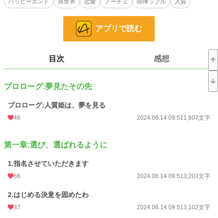
ハッピーエンド
異世界
恋愛
ノーチェ
喧嘩ップル
人質
案外気遣いは出来る敵国王太子(夫)×人質として嫁いだ脳筋ゴリラ姫(妻)の喧嘩っ
ぷるラブコメです。
序盤はヒロインが不遇でシリアスな雰囲気です、ご注意ください。
アプリで読む
※他サイト様でも公開しております。
目次
感想
小説
38,445 位 / 228,963 件
恋愛
16,621 位 / 66,395 件
プロローグ:夢見たその先
お気に入り
246
プロローグ:人質姫は、夢を見る
24h.ポイント
7 pt
46
2024.06.14 09:51
1,607文字
文字数
143,704
第一章:選び、選ばれるように
更新日時
2024.06.16 06:00
1.指名させていただきます
初回公開日時
2024.06.14 09:51
66
2024.06.14 09:51
3,203文字
初回完結日時
2024.06.16 06:45
2.はじめる決意を固めたわ
週間ポイント
70 pt (39,759 位)
37
2024.06.14 09:51
3,102文字
月間ポイント
455 pt (36,356 位)