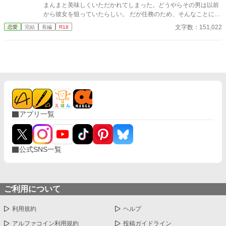
まんまと美味しくいただかれてしまった。どうやらその男は以前
から彼女を狙っていたらしい。 だが任務のため、そんなことには
お構いなしのシャンテル。むしろ邪魔。その男から逃げながら任
文字数：151,022
恋愛
完結
長編
R18
務をこなす日々。だが、その男の正体に気づいたとき――。 ※20
23.6.14：アルファポリスノーチェブックスより書籍化されまし
た。 ※ノーチェ作品の何かをレンタルしますと特別番外編（鍵付
き）がお読みいただけます。
アプリ一覧
公式SNS一覧
ご利用について
利用規約
ヘルプ
アルファコイン利用規約
投稿ガイドライン