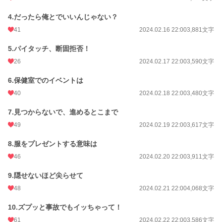
お気に入り
151
4.だったら俺とでいいんじゃない？
24h.ポイント
21 pt
41
2024.02.16 22:00
3,881文字
文字数
95,343
5.パイタッチ、断固拒否！
26
2024.02.17 22:00
3,590文字
更新日時
2024.03.09 16:00
6.保健室でのイベントは
初回公開日時
2024.02.13 12:39
40
2024.02.18 22:00
3,480文字
初回完結日時
2024.03.09 16:05
7.見つからないで、進めるとこまで
週間ポイント
70 pt (40,028 位)
49
2024.02.19 22:00
3,617文字
月間ポイント
699 pt (29,448 位)
8.服をプレゼントする意味は
年間ポイント
4,873 pt (46,520 位)
46
2024.02.20 22:00
3,911文字
累計ポイント
64,113 pt (38,999 位)
9.隠せないほど尖らせて
48
2024.02.21 22:00
4,068文字
10.ズプッと事故でもイッちゃって！
61
2024.02.22 22:00
3,586文字