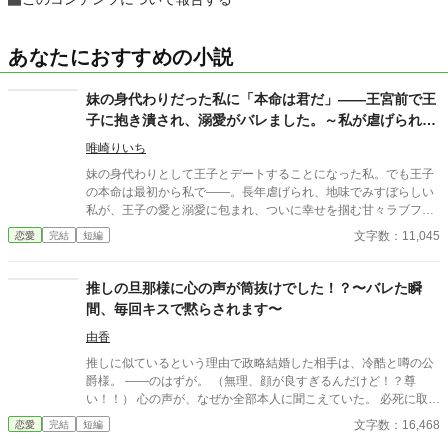
あなたにおすすめの小説
妹の身代わりだった私に「本命は君だ」――王宮前で王
子に抱き潰され、溺愛がバレました。～私が虐げられる
きっかけになった少年が、私と王子を結び付
唯崎りいち
妹の身代わりとして王子とデートすることになった私。でも王子
の本命は最初から私で――。長年虐げられ、地味でみすぼらしい
私が、王子の愛と溺愛に包まれ、ついに幸せを掴む甘々ラブファ
ンタジー。妹や家族との誤解、影武者の存在も絡み、ハラハラと
文字数：11,045
恋愛
完結
短編
胸キュンが止まらない物語。
推しの旦那様に心の声が筒抜けでした！？〜バレた瞬
間、毎回キスで黙らされます〜
由香
推しに似ているという理由で政略結婚した相手は、冷酷と噂の公
爵様。 ――のはずが。 （無理、顔が良すぎるんだけど！？尊
い！！） 心の声が、なぜか全部本人に聞こえていた。 必死に取り
繕うも時すでに遅し。 暴走する脳内実況を止めるたび、旦那様は
文字数：16,468
恋愛
完結
短編
なぜか――キスしてくる。 「黙らせるのにちょうどいい」 いや全