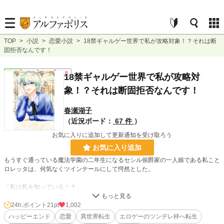
TOP
>
小説
>
恋愛小説
>
18禁ギャルゲー世界で私が攻略対象！？それは断
固拒否なんです！
恋愛
完結
長編
R18
18禁ギャルゲー世界で私が攻略対
象！？それは断固拒否なんです！
春瀬湖子
（近況ボード：
67 件
）
お気に入りに追加して更新通知を受け取ろう
お気に入り追加
もうすぐ通っている魔法学園の二年生になるセシル侯爵家の一人娘である私こと
ロレッタは、何気なくツインテールにして愕然とした。
「私は私を知っている！？」
鏡に映った自分の姿を見て、ここが前世の兄がプレイしていた難易度激甘の18
24h.ポイント
21pt
1,002
禁ギャルゲーの世界だと気付いたロレッタは、えっちなことをされながらこのゲ
ハッピーエンド
恋愛
異世界転生
エロゲーのツンデレ枠へ転生
ームの主人公に攻略され、将来はハーレムの一員になるという未来に愕然とす