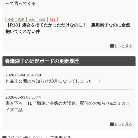
って言ってくる
小説
恋愛
完結
短編
R18
【R18】処女を捨てたかっただけなのに！ 裏垢男子なのに全然
抱いてくれない件
もっと見る
春瀬湖子の近況ボードの更新履歴
2026-08-04 18:40:50
作品非公開のお知らせ&8月になってしまった⋯！
2026-06-03 03:35:44
書き下ろしTL『勘違い令嬢の大誤算』配信のお知らせ&コミカラ
イズ二話
もっと見る
このコンテンツについて報告する