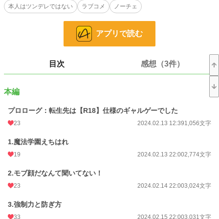
本人はツンデレではない
ラブコメ
ノーチェ
る。
一時は仕方がないのだと諦め、せめて主人公が自分好みの銀髪イケメンであるこ
とに期待したロレッタだったが、好みと正反対の主人公を見てショックを受け
アプリで読む
る。
“ぜ、絶対攻略されたくない！”
目次
感想（3件）
だが、何しろ難易度が低いのだ。
普通に生活をしていたら攻略されてしまう上にゲームの強制力なのか、どうして
もえっちなイベントは起きてしまうようで――？
本編
「ならそのイベントは俺としよ？」と現れたのは、ひとつ年上のドストライク銀
プロローグ：転生先は【R18】仕様のギャルゲーでした
髪イケメンだった！？
23
2024.02.13 12:39
1,056文字
ちょっぴり策士なドストライク伯爵令息×18禁ギャルゲーのツンデレ枠になって
1.魔法学園えちはれ
しまった侯爵令嬢のラブコメです。
19
2024.02.13 22:00
2,774文字
2.モブ顔だなんて聞いてない！
※他サイト様でも公開しております。
23
2024.02.14 22:00
3,024文字
小説
24,777 位 / 228,743 件
3.強制力と防ぎ方
恋愛
10,695 位 / 66,363 件
33
2024.02.15 22:00
3,031文字