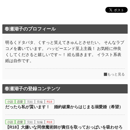
春瀬湖子のプロフィール
明るくドタバタ、くすっと笑えてきゅんとさせたい。 そんなラブ
コメを書いています。 ハッピーエンド至上主義！ お気軽に仲良
くしてくださると嬉しいです～！ 絵も描きます。 イラスト系表
紙は自作です。
もっと見る
春瀬湖子の登録コンテンツ
小説
恋愛
完結
長編
R18
だったら私が貰います！ 婚約破棄からはじまる溺愛婚（希望）
小説
恋愛
完結
短編
R18
【R18】大嫌いな同僚魔術師が責任を取っておっぱいを吸わせろ