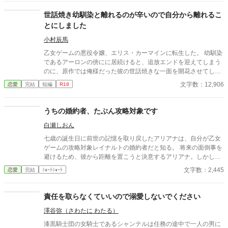
然よくないです！！むしろ悪化してます！！ 無表情公爵様 × 心の
声だだ漏れ令嬢 甘くて騒がしい新婚生活、開幕。
世話焼き幼馴染と離れるのが辛いので自分から離れるこ
とにしました
小村辰馬
乙女ゲームの悪役令嬢、エリス・カーマインに転生した。 幼馴染
であるアーロンの傍にに居続けると、追放エンドを迎えてしまう
のに、原作では俺様だった彼の世話焼きな一面を開花させてしま
い、居心地の良い彼のそばを離れるのが辛くなってしまう。 なら
文字数：12,906
恋愛
完結
短編
R18
ば彼の代わりに男友達を作ろうと画策するがーー
うちの婚約者、たぶん攻略対象です
白瀬しおん
七歳の誕生日に前世の記憶を取り戻したアリアナは、自分が乙女
ゲームの攻略対象レイナルトの婚約者だと知る。 将来の面倒事を
避けるため、彼から距離を置こうと決意するアリアナ。しかし、
中庭でも図書館でも購買でも、なぜか行く先々でレイナルトと遭
文字数：2,445
恋愛
完結
ｼｮｰﾄｼｮｰﾄ
遇してしまう。 避けているはずなのに近づいてくる婚約者。そん
な彼には、アリアナを追いかける理由があるようで――。
責任を取らなくていいので溺愛しないでください
澤谷弥（さわたに わたる）
漆黒騎士団の女騎士であるシャンテルは任務の途中で一人の男に