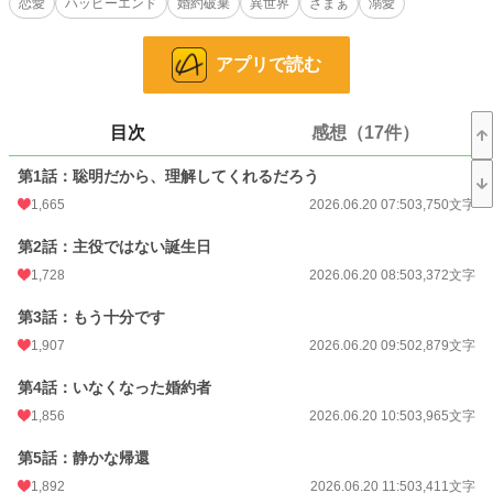
恋愛
ハッピーエンド
婚約破棄
異世界
ざまぁ
溺愛
「ミーナは家族同然なんだ」
「君は聡明なんだから理解してくれるだろう？」
アプリで読む
その言葉を何度も聞かされるうちに、エルセの心は少しずつ冷えていった。
目次
感想（17件）
そして十八歳の誕生会の日。
主役であるはずの自分を置き去りにし、ラインハルトはまたミーナのもとへ駆け
第1話：聡明だから、理解してくれるだろう
出していく。
1,665
2026.06.20 07:50
3,750文字
――もう、十分です。
第2話：主役ではない誕生日
翌朝、エルセは婚約指輪と大量の書類を残し、静かに去った。
1,728
2026.06.20 08:50
3,372文字
その後、公爵家では次々と問題が噴出。
商会は離れ、人材は流出し、社交界の評価も急落していく。
第3話：もう十分です
1,907
2026.06.20 09:50
2,879文字
一方、新たな土地で能力を認められたエルセは、彼女を一人の人間として尊重し
てくれる侯爵アレクシスと出会う。
第4話：いなくなった婚約者
失って初めて気づいた後悔。
1,856
2026.06.20 10:50
3,965文字
けれど、もう遅い。
第5話：静かな帰還
これは「都合のいい婚約者」を辞めた令嬢が、本当の幸せと愛を手に入れる物
1,892
2026.06.20 11:50
3,411文字