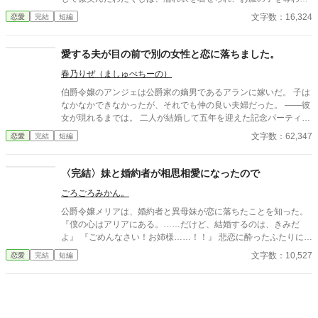
を差し伸べた。 それからの２人は──？ ⚠️ 本作は AI の生成した
れ、雪の離宮でひとり息を引き取った。 けれど目を開けると、そ
文字数：16,324
恋愛
完結
短編
文章を一部に使っています。視点が頻繁に変わります。
こはあの婚約披露の日。時間が、巻き戻っていた。 今度は、飲み
込まない。今度は、微笑まない。 前の生で覚えた数字も、罠も、
あの女の手口も、ぜんぶ覚えている。 「その婚約、謹んでお断り
愛する夫が目の前で別の女性と恋に落ちました。
申し上げます！」 涙を武器にする令嬢に、二度は負けない。そし
春乃りぜ（ましゅぺちーの）
て――誰も見ていないと思っていた場所で、ずっとわたくしを見
ていた騎士がいた。 これは、運命に流されるだけだったわたくし
伯爵令嬢のアンジェは公爵家の嫡男であるアランに嫁いだ。 子は
が、自分の人生を"選び直す"物語。
なかなかできなかったが、それでも仲の良い夫婦だった。 ――彼
女が現れるまでは。 二人が結婚して五年を迎えた記念パーティー
でアランは若く美しい令嬢と恋に落ちてしまう。 それからアラン
文字数：62,347
恋愛
完結
短編
は変わり、何かと彼女のことを優先するようになり……
〈完結〉妹と婚約者が相思相愛になったので
ごろごろみかん。
公爵令嬢メリアは、婚約者と異母妹が恋に落ちたことを知った。
『僕の心はアリアにある。……だけど、結婚するのは、きみだ
よ』 『ごめんなさい！お姉様……！！』 悲恋に酔ったふたりに巻
き込まれたメリアだったが、彼女は異母妹の幸せのために一肌脱
文字数：10,527
恋愛
完結
短編
ぐことにした。