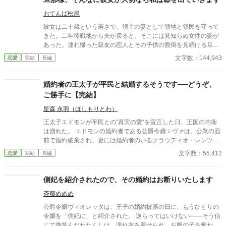
おてんば松尾
彼女は二十歳という若さで、領主の妻として領地と領民を守って
きた。二年後戦地から夫が戻ると、そこには見知らぬ女性の姿が
あった。連れ帰った親友の恋人とその子供の面倒を見続ける旦那
様に、妻のソフィアはとうとう離婚届を突き付ける。 if 主人公の
文字数：144,943
恋愛
完結
長編
性格が変わります(元サヤ編になります) ※こちらの作品カクヨム
にも掲載します
婚約者の王太子が平民と結婚するそうです──どうぞ、
ご勝手に【完結】
星森 永羽（ほしもりとわ）
王太子エドモンが平民との“真実の愛“を宣言した日、王国の均衡
は崩れた。 エドモンの婚約者である公爵令嬢エヴァは、公衆の面
前で婚約破棄され、更には婚約者のいるクラウディオ・レンツ公
爵との結婚を命じられる。 ──そして舞踏会の夜。 王太子妃にな
文字数：55,412
恋愛
完結
長編
った元平民ナタリーは、王宮の礼儀も政治も知らぬまま混乱を引
き起こす。 ナタリーの暴走により、王家はついにエヴァを敵に回
した。 王族は焦り、貴族は離反し、反王派は勢力を拡大。 王国
側妃を紹介されたので、その婚約はお断りいたします
は“内乱寸前”へと傾いていく。 そんな中、エヴァの前に跪いたの
斉藤めめめ
は王太子の従弟アレクシス・レンツ。 「僕と結婚してほしい。
僕以外が王になれば、この国は沈む」 冷静で聡明な少年は、エヴ
公爵令嬢ヴィオレッタは、王子の婚約披露の日に、もうひとりの
ァを“未来の国母”に据えるためチャンスを求めた。 「３ヶ月以内
令嬢を「側妃に」と紹介された。 逆らってはいけない――そう信
に、私をその気にさせてご覧なさい」 エヴァは、アレクシスに手
じて微笑んだわたくしは、濡れ衣を着せられ、お腹の子を奪わ