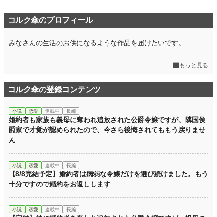
コルク傘のプロフィール
みなさんの生活のお供になるような作品を届けたいです。
もっと見る
コルク傘の登録コンテンツ
小説
恋愛
連載中
長編
婚約者も家族も義母に奪われ追放された公爵令嬢ですが、隣国侯
爵家で才覚が認められたので、今さら後悔されてももう戻りませ
ん
小説
恋愛
連載中
長編
【8/8完結予定】婚約者は病弱な令嬢だけを選び続けました。もう
十分ですので婚約をお返しします
小説
恋愛
連載中
長編