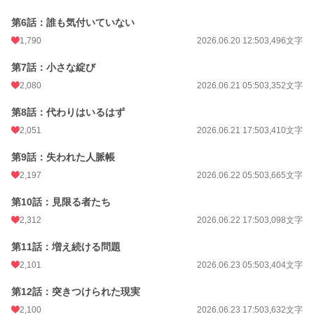
語。
第6話：誰も気付いていない
小説
360 位 / 228,704 件
1,790
2026.06.20 12:50
3,496文字
恋愛
210 位 / 66,347 件
第7話：小さな綻び
お気に入り
2,886
2,080
2026.06.21 05:50
3,352文字
24h.ポイント
3,471 pt
第8話：代わりはいるはず
文字数
187,007
2,051
2026.06.21 17:50
3,410文字
更新日時
2026.07.17 05:50
第9話：失われた人脈帳
2,197
2026.06.22 05:50
3,665文字
初回公開日時
2026.06.20 07:50
第10話：見限る者たち
初回完結日時
2026.07.18 00:54
2,312
2026.06.22 17:50
3,098文字
週間ポイント
41,117 pt (209 位)
第11話：増え続ける問題
月間ポイント
1,384,292 pt (13 位)
2,101
2026.06.23 05:50
3,404文字
年間ポイント
3,010,755 pt (78 位)
第12話：突きつけられた現実
累計ポイント
3,026,092 pt (1,609 位)
2,100
2026.06.23 17:50
3,632文字