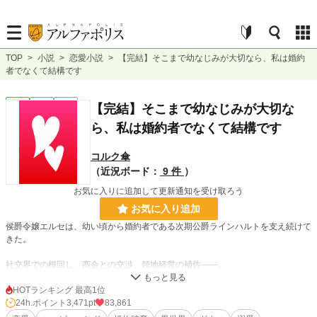
TOP
>
小説
>
恋愛小説
>
【完結】そこまで幼なじみが大切なら、私は婚約
者でなくて結構です
恋愛
完結
長編
【完結】そこまで幼なじみが大切な
ら、私は婚約者でなくて結構です
コルク傘
（近況ボード：
9 件
）
お気に入りに追加して更新通知を受け取ろう
お気に入り追加
侯爵令嬢エルセは、幼い頃から婚約者である次期公爵ラインハルトを支え続けて
きた。
社交界での根回し、商会との交渉、領地経営の補佐――。
不器用な彼に代わり、誰にも気づかれない場所で公爵家を支えてきたのは、いつ
だってエルセだった。
HOTランキング 最高1位
24h.ポイント
3,471pt
83,861
けれどラインハルトが最優先するのは、体の弱い幼なじみの男爵令嬢ミーナ。