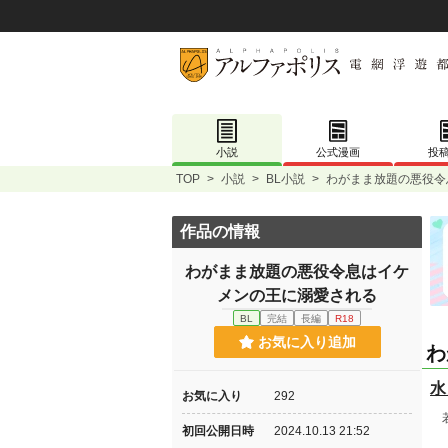
小説
公式漫画
投
TOP
>
小説
>
BL小説
>
わがまま放題の悪役令
作品の情報
わがまま放題の悪役令息はイケ
メンの王に溺愛される
BL
完結
長編
R18
お気に入り追加
わ
水
お気に入り
292
若
初回公開日時
2024.10.13 21:52