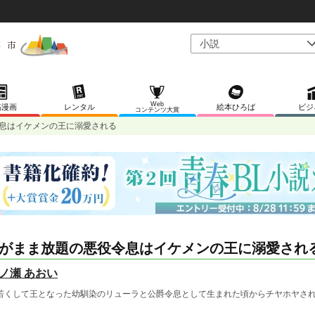
Web
稿漫画
レンタル
絵本ひろば
ビジ
コンテンツ大賞
息はイケメンの王に溺愛される
がまま放題の悪役令息はイケメンの王に溺愛され
ノ瀬 あおい
くして王となった幼馴染のリューラと公爵令息として生まれた頃からチヤホヤされ