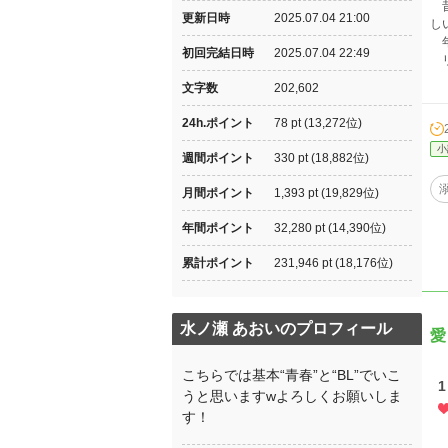
昔
更新日時
2025.07.04 21:00
し
年
初回完結日時
2025.07.04 22:49
リ
文字数
202,602
24h.ポイント
78 pt (13,272位)
小
週間ポイント
330 pt (18,882位)
月間ポイント
1,393 pt (19,829位)
年間ポイント
32,280 pt (14,390位)
累計ポイント
231,946 pt (18,176位)
水ノ瀬 あおいのプロフィール
愛
こちらでは基本“青春”と“BL”でいこ
1
うと思いますwよろしくお願いしま
す！