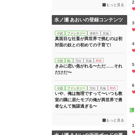
2
もっと見る
水ノ瀬 あおいの登録コンテンツ
3
小説
ファンタジー
連載中
長編
真面目な社畜が異世界で挑むのは初
4
対面の奴との初めての子育て!
小説
BL
完結
長編
R18
5
きみに恋い焦がれる〜ただ……それ
だけだ〜
6
小説
ファンタジー
完結
長編
R15
いや、俺は無理ですって〜いつも教
室の隅に居たモブの俺が異世界で勇
者なんて無謀過ぎる〜
護
もっと見る
1