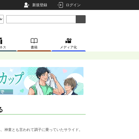
新規登録
ログイン
ネス
書籍
メディア化
る
、神童とも言われて調子に乗っていたサライド。