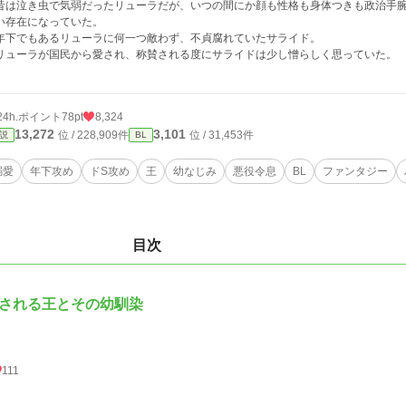
は泣き虫で気弱だったリューラだが、いつの間にか顔も性格も身体つきも政治手腕
い存在になっていた。
下でもあるリューラに何一つ敵わず、不貞腐れていたサライド。
ューラが国民から愛され、称賛される度にサライドは少し憎らしく思っていた。
24h.ポイント
78pt
8,324
13,272
3,101
位 / 228,909件
位 / 31,453件
説
BL
溺愛
年下攻め
ドS攻め
王
幼なじみ
悪役令息
BL
ファンタジー
目次
される王とその幼馴染
111