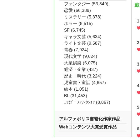
ファンタジー (53,349)
戴
恋愛 (66,389)
ミステリー (5,378)
1
ホラー (8,515)
SF (6,745)
キャラ文芸 (5,634)
2
ライト文芸 (9,587)
青春 (7,924)
現代文学 (9,624)
大衆娯楽 (6,075)
3
経済・企業 (437)
歴史・時代 (3,224)
児童書・童話 (4,657)
4
絵本 (1,051)
BL (31,453)
ｴｯｾｲ・ﾉﾝﾌｨｸｼｮﾝ (8,867)
5
アルファポリス書籍化作家作品
Webコンテンツ大賞受賞作品
6