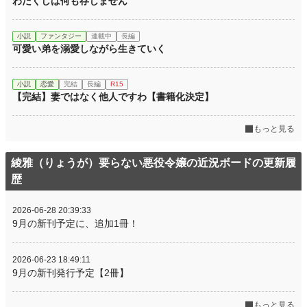
わたくしは何も存じません
小説
ファンタジー
連載中
長編
可愛い弟を溺愛しながら生きていく
小説
恋愛
完結
長編
R15
【完結】妻ではなく他人ですわ【書籍化決定】
もっと見る
綾雅（りょうが）要らない悪役令嬢の近況ボードの更新履
歴
2026-06-28 20:39:33
9月の新刊予定に、追加1冊！
2026-06-23 18:49:11
9月の新刊発行予定【2冊】
もっと見る