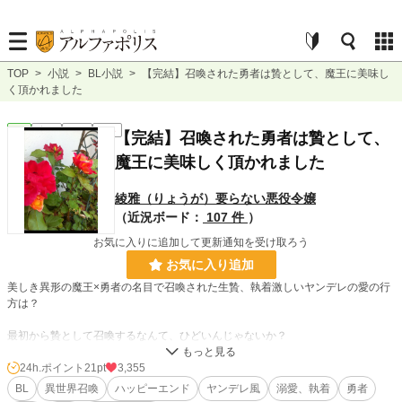
TOP
>
小説
>
BL小説
>
【完結】召喚された勇者は贄として、魔王に美味し
く頂かれました
BL
完結
短編
R15
【完結】召喚された勇者は贄として、
魔王に美味しく頂かれました
綾雅（りょうが）要らない悪役令嬢
（近況ボード：
107 件
）
お気に入りに追加して更新通知を受け取ろう
お気に入り追加
美しき異形の魔王×勇者の名目で召喚された生贄、執着激しいヤンデレの愛の行
方は？
最初から贄として召喚するなんて、ひどいんじゃないか？
人生に何の不満もなく生きてきた俺は、突然異世界に召喚された。
よくある話なのか？ 正直帰りたい。勇者として呼ばれたのに、碌な装備もない
24h.ポイント
21pt
3,355
まま魔王を鎮める贄として差し出され、美味しく頂かれてしまった。美しい異形
BL
異世界召喚
ハッピーエンド
ヤンデレ風
溺愛、執着
勇者
の魔王はなぜか俺に執着し、閉じ込めて溺愛し始める。ひたすら優しい魔王に、