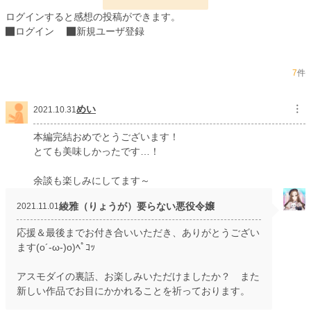
初回完結日時
2021.10.31 23:16
ログインすると感想の投稿ができます。
週間ポイント
196 pt (25,220 位)
ログイン
新規ユーザ登録
月間ポイント
947 pt (24,856 位)
7
件
年間ポイント
16,249 pt (23,073 位)
累計ポイント
440,199 pt (11,549 位)
めい
︙
2021.10.31
本編完結おめでとうございます！
とても美味しかったです…！
余談も楽しみにしてます～
綾雅（りょうが）要らない悪役令嬢
2021.11.01
応援＆最後までお付き合いいただき、ありがとうござい
ます(o´-ω-)o)ﾍﾟｺｯ
アスモダイの裏話、お楽しみいただけましたか？ また
新しい作品でお目にかかれることを祈っております。