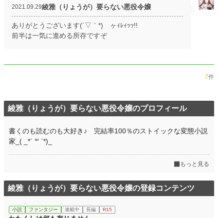
綾雅（りょうが）要らない悪役令嬢
2021.09.29
ありがとうございます(´▽｀*)ゞヶｨﾚｨｯｯ!!
前半は一気に進める所存ですぞ
7
件
綾雅（りょうが）要らない悪役令嬢のプロフィール
書くのも読むのも大好き♪ 完結率100％のストイックな変態小説
家_( _*´ ꒳ `*)_
もっと見る
綾雅（りょうが）要らない悪役令嬢の登録コンテンツ
小説
ファンタジー
連載中
長編
R15