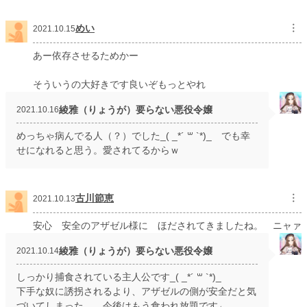
めい
︙
2021.10.15
あー依存させるためかー
そういうの大好きです良いぞもっとやれ
綾雅（りょうが）要らない悪役令嬢
2021.10.16
めっちゃ病んでる人（？）でした_( _*´ ꒳ `*)_ でも幸
せになれると思う。愛されてるからｗ
古川節恵
︙
2021.10.13
安心 安全のアザゼル様に ほだされてきましたね。 ニャァ
綾雅（りょうが）要らない悪役令嬢
2021.10.14
しっかり捕食されている主人公です_( _*´ ꒳ `*)_
下手な奴に誘拐されるより、アザゼルの側が安全だと気
づいてしまった……今後はもう食われ放題です←