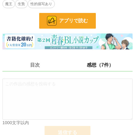
魔王
生贄
性的描写あり
徐々に俺も絆されていく。もういっか、帰れなくても……。
ハッピーエンド確定
アプリで読む
※は性的描写あり
【完結】2021/10/31
【同時掲載】 小説家になろう、アルファポリス、エブリスタ
2021/10/03 エブリスタ、BLカテゴリー 1位
小説
25,530 位 / 228,793 件
目次
感想（7件）
BL
6,435 位 / 31,417 件
お気に入り
1,147
24h.ポイント
21 pt
文字数
50,124
更新日時
2021.10.31 23:00
1000文字以内
初回公開日時
2021.09.28 20:12
送信する