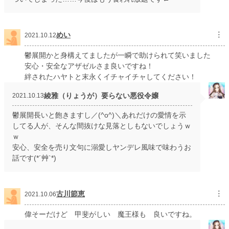
めい
︙
2021.10.12
鬱展開かと身構えてましたが一瞬で助けられて笑いました
安心・安全なアザゼルさま良いですね！
絆されたハヤトと末永くイチャイチャしてください！
綾雅（りょうが）要らない悪役令嬢
2021.10.13
鬱展開長いと飽きますし／(^o^)＼あれだけの愛情を示
してる人が、そんな間抜けな見落としもないでしょうｗ
ｗ
安心、安全を売り文句に溺愛しヤンデレ風味で味わうお
話です(*´艸`*)
古川節恵
︙
2021.10.06
偉そーだけど 甲斐がしい 魔王様も 良いですね。