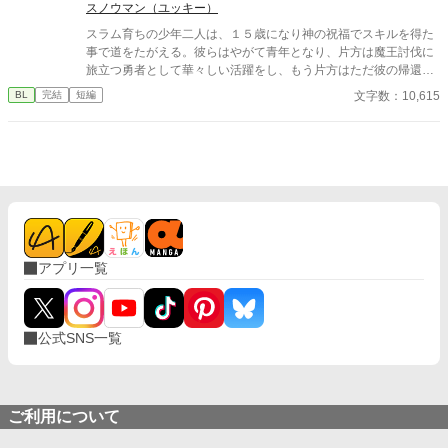
スノウマン（ユッキー）
スラム育ちの少年二人は、１５歳になり神の祝福でスキルを得た
事で道をたがえる。彼らはやがて青年となり、片方は魔王討伐に
旅立つ勇者として華々しい活躍をし、もう片方はただ彼の帰還を
待つ相変わらずスラム暮らしの存在となる。 これは何も持たない
文字数：10,615
BL
完結
短編
青年がただ勇者の帰りを待つ日常を描いた作品です。 無自覚両片
想いの勇者×親友。 読了後、もう一度だけ読み直して頂けると何
か見える世界が変わるかもしれません。
アプリ一覧
公式SNS一覧
ご利用について