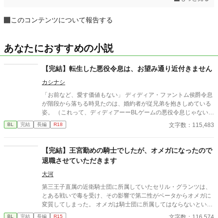
このコンテンツについて報告する
あなたにおすすめの小説
【完結】転生した悪役令息は、お望み通り近付きません
カシナシ
「お前など、愛す価値もない」 ディディア・ファントム侯爵令息
が階段から落ちる時見たのは、婚約者が従兄弟を抱きしめている
姿。 （これって、ディディアーーBLゲームの悪役令息じゃない
か！） 妹の笑顔を見るためにやりこんでいたBLゲーム。引くほど
文字数：115,483
BL
完結
長編
R18
レベルを上げた主人公のスキルが、なぜかディディアに転生して
そのまま引き継いでいる。 スキルなしとして家族に『失敗作』と
蔑まれていたのは、そのスキルのレベルが高すぎたかららしい。
【完結】王宮勤めの騎士でしたが、オメガになったので
スキルと自分を取り戻したディディアは、婚約者を追いかけまわ
退職させていただきます
すのを辞め、自立に向けて淡々と準備をする。 もちろん元婚約者
と従兄弟には近付かないので、絡んでこないでいただけます？ 十
大河
万文字程度。 3/7 完結しました！ ※主人公：マイペース美人受け
第三王子直属の近衛騎士団に所属していたセリル・グランツは、
※女性向けHOTランキング1位、ありがとうございました。完結
とある戦いで毒を受け、その影響で第二性がベータからオメガに
までの12日間に渡り、ほとんど2〜5位と食い込めた作品となりま
変質してしまった。 オメガは騎士団に所属してはならないという
した！あああありがとうございます……！｡ﾟ(ﾟ´Д`ﾟ)ﾟ｡ たくさんの
法に基づき、騎士団を辞めることを決意するセリル。上司である
文字数：116,574
BL
完結
長編
R15
閲覧、イイね、エール、感想は、作者の血肉になります……！(o