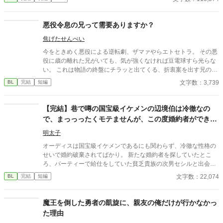
第三王子・レオンハルトにそのことを告げて騎士団を去るが、特
´ω`o)ありがとうございます！(●′ω`人′ω`●)
に引き留められるようなことはなかった。 地方貴族である実家に
戻ったセリルは、オメガになったことで見合い話を受けざるを得
悪役令息の兄って需要ありますか？
ない立場に。見合いに全く乗り気でないセリルの元に、意外な人
焦げたせんべい
物から婚約の申し入れが届く。それはかつての上司、レオンハル
トからの婚約の申し入れだった──
今をときめく悪役による逆転劇、ザマァやらエトセトラ。 その悪
役に歳の離れた兄がいても、気が強くなければ豆電球すら光らな
い。 これは物語の終盤にチラッと出てくる、折衷案を出す兄の話
である。
文字数：3,739
BL
完結
短編
【完結】巷で噂の国宝級イケメンの辺境伯は冷徹なの
で、まっっったくモテませんが、この度婚約者ができま
した。
明太子
オーディスは国宝級イケメンであるにも関わらず、冷徹な性格の
せいで婚約破棄されてばかり。 新たな婚約者を探していたとこ
ろ、パーティーで給仕をしていた貧乏貴族の次男セシルと出会
い、一目惚れしてしまう。 しかし、恋愛偏差値がほぼ０のオーデ
文字数：22,074
BL
完結
短編
ィスのアプローチは空回りするわ、前婚約者のフランチェスカの
邪魔が入るわとセシルとの距離は縮まったり遠ざかったり…？ 冷
徹だったはずなのに溺愛まっしぐらのオーディスと元気だけどお
魔王を倒した勇者の凱旋に、親友の俺だけが行かなかっ
っちょこちょいなセシルのドタバタラブコメです。
た理由