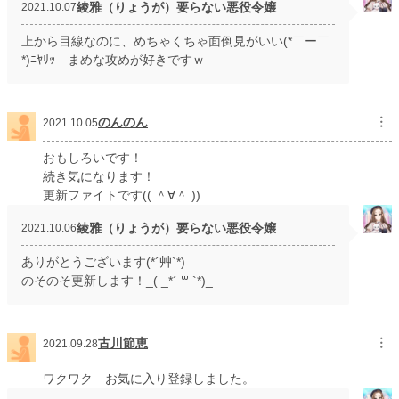
綾雅（りょうが）要らない悪役令嬢
2021.10.07
上から目線なのに、めちゃくちゃ面倒見がいい(*￣ー￣
*)ﾆﾔﾘｯ まめな攻めが好きですｗ
のんのん
︙
2021.10.05
おもしろいです！
続き気になります！
更新ファイトです(( ＾∀＾ ))
綾雅（りょうが）要らない悪役令嬢
2021.10.06
ありがとうございます(*´艸`*)
のそのそ更新します！_( _*´ ꒳ `*)_
古川節恵
︙
2021.09.28
ワクワク お気に入り登録しました。