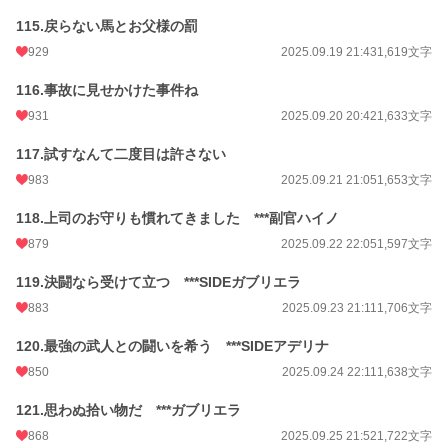
115.戻らない馬とお父様の罰
929
2025.09.19 21:43
1,619文字
116.事故に見せかけた事件ね
931
2025.09.20 20:42
1,633文字
117.試すなんて二度目は許さない
983
2025.09.21 21:05
1,653文字
118.上司のお守りも慣れてきました ***副官ハイノ
879
2025.09.22 22:05
1,597文字
119.決闘なら受けて立つ ***SIDEガブリエラ
883
2025.09.23 21:11
1,706文字
120.最強の武人との闘いを希う ***SIDEアデリナ
850
2025.09.24 22:11
1,638文字
121.思わぬ拾い物だ ***ガブリエラ
868
2025.09.25 21:52
1,722文字