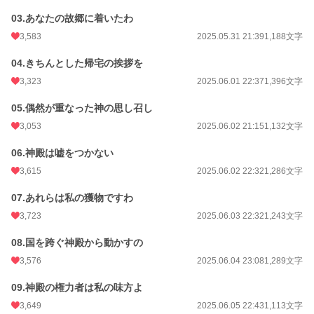
お気に入り
3,963
03.あなたの故郷に着いたわ
24h.ポイント
752 pt
3,583
2025.05.31 21:39
1,188文字
文字数
337,766
04.きちんとした帰宅の挨拶を
更新日時
2026.01.03 21:13
3,323
2025.06.01 22:37
1,396文字
初回公開日時
2025.05.29 21:17
05.偶然が重なった神の思し召し
初回完結日時
3,053
2026.01.03 21:15
2025.06.02 21:15
1,132文字
週間ポイント
4,343 pt (2,360 位)
06.神殿は嘘をつかない
3,615
2025.06.02 22:32
1,286文字
月間ポイント
20,049 pt (2,377 位)
07.あれらは私の獲物ですわ
年間ポイント
3,043,409 pt (77 位)
3,723
2025.06.03 22:32
1,243文字
累計ポイント
7,401,518 pt (428 位)
08.国を跨ぐ神殿から動かすの
3,576
2025.06.04 23:08
1,289文字
09.神殿の権力者は私の味方よ
3,649
2025.06.05 22:43
1,113文字