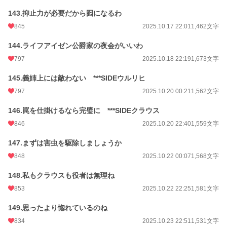
143.抑止力が必要だから囮になるわ
845
2025.10.17 22:01
1,462文字
144.ライフアイゼン公爵家の夜会がいいわ
797
2025.10.18 22:19
1,673文字
145.義姉上には敵わない ***SIDEウルリヒ
797
2025.10.20 00:21
1,562文字
146.罠を仕掛けるなら完璧に ***SIDEクラウス
846
2025.10.20 22:40
1,559文字
147.まずは害虫を駆除しましょうか
848
2025.10.22 00:07
1,568文字
148.私もクラウスも役者は無理ね
853
2025.10.22 22:25
1,581文字
149.思ったより惚れているのね
834
2025.10.23 22:51
1,531文字