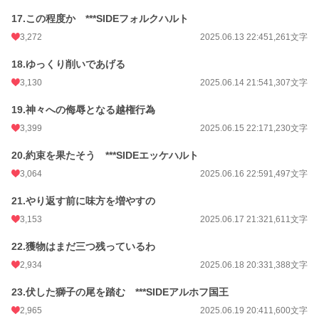
17.この程度か ***SIDEフォルクハルト
3,272
2025.06.13 22:45
1,261文字
18.ゆっくり削いであげる
3,130
2025.06.14 21:54
1,307文字
19.神々への侮辱となる越権行為
3,399
2025.06.15 22:17
1,230文字
20.約束を果たそう ***SIDEエッケハルト
3,064
2025.06.16 22:59
1,497文字
21.やり返す前に味方を増やすの
3,153
2025.06.17 21:32
1,611文字
22.獲物はまだ三つ残っているわ
2,934
2025.06.18 20:33
1,388文字
23.伏した獅子の尾を踏む ***SIDEアルホフ国王
2,965
2025.06.19 20:41
1,600文字