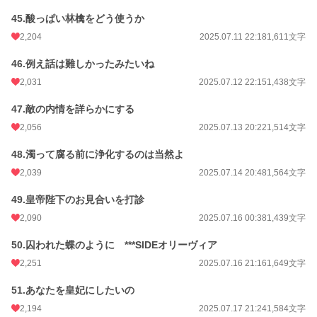
45.酸っぱい林檎をどう使うか
2,204
2025.07.11 22:18
1,611文字
46.例え話は難しかったみたいね
2,031
2025.07.12 22:15
1,438文字
47.敵の内情を詳らかにする
2,056
2025.07.13 20:22
1,514文字
48.濁って腐る前に浄化するのは当然よ
2,039
2025.07.14 20:48
1,564文字
49.皇帝陛下のお見合いを打診
2,090
2025.07.16 00:38
1,439文字
50.囚われた蝶のように ***SIDEオリーヴィア
2,251
2025.07.16 21:16
1,649文字
51.あなたを皇妃にしたいの
2,194
2025.07.17 21:24
1,584文字