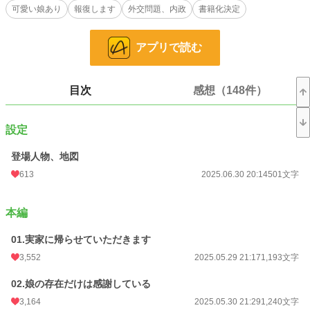
可愛い娘あり
報復します
外交問題、内政
書籍化決定
強大な帝国は、戦争以外の方法で報復に出る！
主人公はハッピーエンド確定
アプリで読む
※内容に関わるご質問には、ネタバレ防止のために返答しないことがあります。
異世界恋愛カテゴリーなのに「フィクション」と書かなければ、現実の地名とか
言いだすコメントの方は全員ブロックします
目次
感想（148件）
【同時連載】小説家になろう、カクヨム、アルファポリス、エブリスタ
2026/01/03……番外編完結
設定
2025/12/21……本編完結
2025/06/26……なろう、総合月間 1位、恋愛月間 1位
登場人物、地図
2025/06/06……なろう、総合週間 1位、恋愛週間 1位
2025/06/05……カクヨム、恋愛週間 4位
613
2025.06.30 20:14
501文字
2025/06/04……なろう、恋愛日間 1位
2025/06/04……カクヨム、総合 89位
2025/06/04……エブリスタ、トレンド恋愛ファンタジー 1位
本編
2025/05/31……アルファポリス、女性向けHOT 10位
2025/05/29……連載開始
01.実家に帰らせていただきます
3,552
2025.05.29 21:17
1,193文字
小説
1,946 位 / 228,851 件
02.娘の存在だけは感謝している
恋愛
1,101 位 / 66,374 件
3,164
2025.05.30 21:29
1,240文字