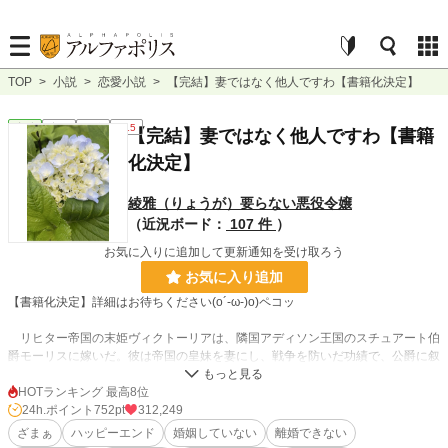
TOP
>
小説
>
恋愛小説
>
【完結】妻ではなく他人ですわ【書籍化決定】
恋愛
完結
長編
R15
【完結】妻ではなく他人ですわ【書籍
化決定】
綾雅（りょうが）要らない悪役令嬢
（近況ボード：
107 件
）
お気に入りに追加して更新通知を受け取ろう
お気に入り追加
【書籍化決定】詳細はお待ちください(o´-ω-)o)ペコッ
リヒター帝国の末姫ヴィクトーリアは、隣国アディソン王国のスチュアート伯
爵モーリスに嫁いだ。彼は帝国の皇妹を妻にし、戦争を防いだ功績で、公爵に叙
爵される。
騎士団長を務める夫は優しく、可愛い娘も生まれた。何もかもがうまく行って
HOTランキング 最高8位
いたある日、ヴィクトーリアはあり得ない事実を知る。婚姻届が出ていない？
24h.ポイント
752pt
312,249
ということは、私は未婚で私生児を産んだ？ 驚いた彼女は、すぐに実家へ戻っ
ざまぁ
ハッピーエンド
婚姻していない
離婚できない
た。