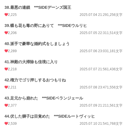
38.最悪の連鎖 ***SIDEデーンズ国王
2,225
2025.07.04 21:29
1,256文字
39.蝶も花も毒の野にありて ***SIDEウルリヒ
2,206
2025.07.05 22:31
1,514文字
40.派手で豪華な婚約式をしましょう
2,289
2025.07.06 23:03
1,181文字
41.神殿の大掃除も佳境に入り
2,218
2025.07.07 21:56
1,436文字
42.権力でゴリ押しするおつもりね
2,211
2025.07.08 23:47
1,556文字
43.足元から崩れた ***SIDEベランジェール
2,377
2025.07.09 21:21
1,561文字
44.伏した獅子は目覚めた ***SIDEルートヴィッヒ
2,539
2025.07.10 21:54
1,768文字