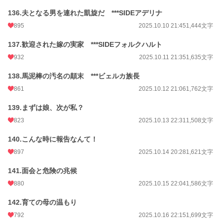
136.夫となる男を連れた凱旋だ ***SIDEアデリナ
895
2025.10.10 21:45
1,444文字
137.歓迎された嫁の実家 ***SIDEフォルクハルト
932
2025.10.11 21:35
1,635文字
138.馬泥棒の汚名の顛末 ***ビェルカ族長
861
2025.10.12 21:06
1,762文字
139.まずは娘、次が私？
823
2025.10.13 22:31
1,508文字
140.こんな時に報告なんて！
897
2025.10.14 20:28
1,621文字
141.面会と危険の兆候
880
2025.10.15 22:04
1,586文字
142.育ての母の温もり
792
2025.10.16 22:15
1,699文字