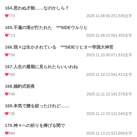
164.思わぬ才能……なのかしら？
773
2025.11.08 00:25
1,535文字
165.不遜の塔が打たれた ***SIDEウルリヒ
713
2025.11.09 22:50
1,455文字
166.我々は生かされている ***SIDEリヒター帝国大神官
750
2025.11.10 00:07
1,610文字
167.人生の最期に見られたらいいわね
760
2025.11.10 22:04
1,412文字
168.婚約式前夜
746
2025.11.11 22:18
1,578文字
169.本気で腰を絞ったけれど……
735
2025.11.12 23:12
1,545文字
170.神々への祈りを捧げる間で
694
2025.11.13 21:52
1,666文字