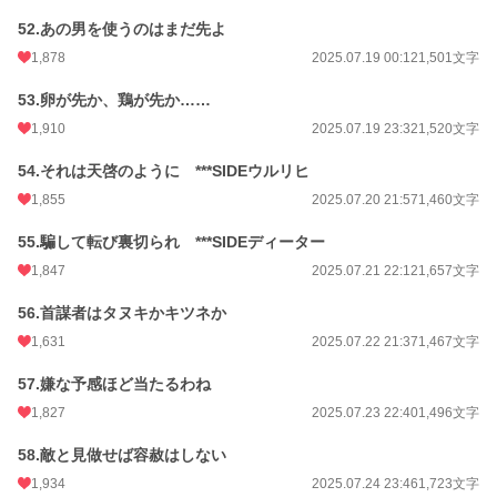
52.あの男を使うのはまだ先よ
1,878
2025.07.19 00:12
1,501文字
53.卵が先か、鶏が先か……
1,910
2025.07.19 23:32
1,520文字
54.それは天啓のように ***SIDEウルリヒ
1,855
2025.07.20 21:57
1,460文字
55.騙して転び裏切られ ***SIDEディーター
1,847
2025.07.21 22:12
1,657文字
56.首謀者はタヌキかキツネか
1,631
2025.07.22 21:37
1,467文字
57.嫌な予感ほど当たるわね
1,827
2025.07.23 22:40
1,496文字
58.敵と見做せば容赦はしない
1,934
2025.07.24 23:46
1,723文字