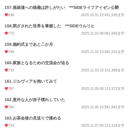
157.孫娘達への狼藉は許しがたい ***SIDEライフアイゼン公爵
838
2025.10.31 22:45
1,535文字
158.閉ざされた世界を掌握した ***SIDEウルリヒ
770
2025.11.02 00:08
1,565文字
159.婚約式まであと二か月
799
2025.11.02 23:59
1,531文字
160.家族となるための交流会が迫る
733
2025.11.03 22:13
1,389文字
161.ジルヴィアを抱いてみて
787
2025.11.05 00:12
1,572文字
162.意外な人が赤子慣れしていた
784
2025.11.05 23:56
1,561文字
163.お茶会後の見送りで揉める
753
2025.11.07 00:22
1,516文字