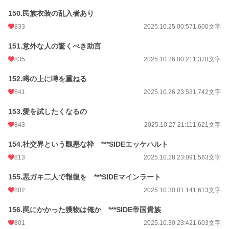
150.民族衣装の乱入者あり
833
2025.10.25 00:57
1,600文字
151.意外な人の驚くべき助言
835
2025.10.26 00:21
1,378文字
152.噂の上に噂を重ねる
841
2025.10.26 23:53
1,742文字
153.愛を試したくなるの
843
2025.10.27 21:11
1,621文字
154.社交界という醜悪な枠 ***SIDEエッケハルト
813
2025.10.28 23:09
1,563文字
155.悪ガキ二人で報復を ***SIDEマインラート
802
2025.10.30 01:14
1,613文字
156.罠にかかった獲物は俺か ***SIDE帝国貴族
801
2025.10.30 23:42
1,603文字