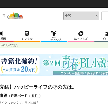
Web
稿漫画
レンタル
絵本ひろば
ビジ
コンテンツ大賞
フのその先は。
完結】ハッピーライフのその先は。
鷹親
（近況ボード：
5 件
）
ライクじゃなくて、ラブのほう」