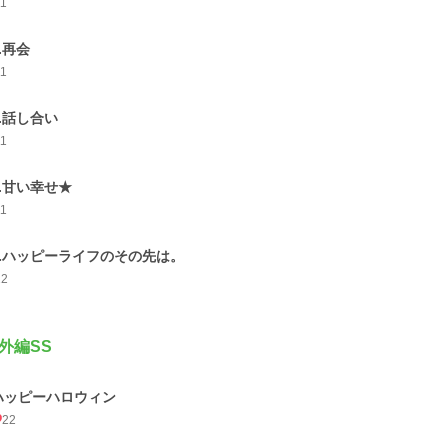
11
6.再会
11
7.話し合い
11
8.甘い幸せ★
11
9.ハッピーライフのその先は。
22
外編SS
ハッピーハロウィン
22