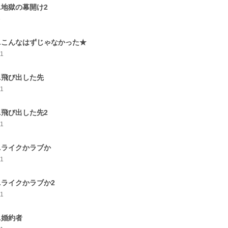
9.地獄の幕開け2
6
0.こんなはずじゃなかった★
11
1.飛び出した先
11
2.飛び出した先2
11
3.ライクかラブか
11
4.ライクかラブか2
11
5.婚約者