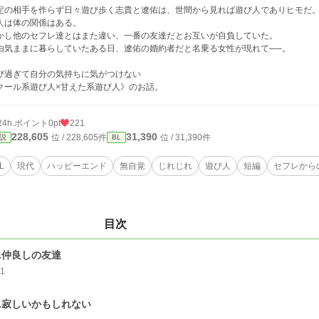
定の相手を作らず日々遊び歩く志貴と遼佑は、世間から見れば遊び人でありヒモだ
人は体の関係はある。
かし他のセフレ達とはまた違い、一番の友達だとお互いが自負していた。
由気ままに暮らしていたある日、遼佑の婚約者だと名乗る女性が現れて──。
び過ぎて自分の気持ちに気がつけない
クール系遊び人×甘えた系遊び人》のお話。
24h.ポイント
0pt
221
228,605
31,390
位 / 228,605件
位 / 31,390件
説
BL
L
現代
ハッピーエンド
無自覚
じれじれ
遊び人
短編
セフレから
目次
1.仲良しの友達
11
2.寂しいかもしれない