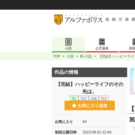
小説
公式漫画
投
TOP
>
小説
>
BL小説
>
【完結】ハッピーライ
作品の情報
【完結】ハッピーライフのその
先は。
BL
完結
短編
R18
お気に入り追加
【
関
お気に入り
64
「
初回公開日時
2023.09.02 22:40