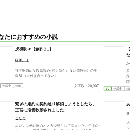
なたにおすすめの小説
虎視眈々【創作BL】
猫塚ルイ
か
独占欲強めな腹黒攻め×何も気付かない鈍感受けの溺
多
愛BL（※付き合ってない）
探
婚
文字数：20,907
連載中
短編
面
BL
連載中
短
『
ならし
済
繋ぎの婚約を契約通り解消しようとしたら、
流
王宮に溺愛軟禁されました
が
蒸
が
こたま
結
エレンは子爵家のオメガ令息として産まれた。年上の
ン