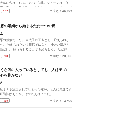
冷酷に告げられる。そんな言葉にシューンは、何一
言い返せず、飲み込むしかなかった。そして、夫で
文字数：36,796
R15
るアインス・キールに離婚を切り出すが、アインス
そう簡単にシューンを手離す訳もなく......。
最悪の婚姻から始まるただ一つの愛
子
の婚姻だった。 皇太子の正室として迎えられな
ら、 与えられたのは祝福ではなく、冷たい部屋と
絶だけ。 触れられることすら恐ろしく、 ただ静か
時間が過ぎるのを待つしかなかった。 けれど——
文字数：20,006
R18
し出された手は、思っていたものとは違っていた。
理に触れない。 急がない。 ただ、こちらの様子を
かめるように、少しずつ距離を縮めてくる。 気づ
いくら気に入っているとしても、人はモノに
ば、隣に座ることが当たり前になり、 言葉を交わ
恋心を抱かない
時間が、夜の習慣になっていた。 触れられるたび
怖さは消え、 代わりに残るのは、離れがたい温も
き
から始まった関係が、 やが
度オナホ認定されてしまった俺が、恋人に昇進でき
“ただ一人”へと変わっていく物語。 望まれなかった
可能性はあるか、その答えはノーだ。
ずのはじまりが、 いつしか、何よりも大切なもの
文字数：13,609
R18
なるまでの—— 静かで、優しい、溺れるような愛
記録。