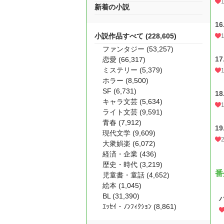
新着の小説
1
小説作品すべて (228,605)
ファンタジー (53,257)
1
恋愛 (66,317)
ミステリー (5,379)
ホラー (8,500)
SF (6,731)
1
キャラ文芸 (5,634)
ライト文芸 (9,591)
青春 (7,912)
1
現代文学 (9,609)
大衆娯楽 (6,072)
経済・企業 (436)
歴史・時代 (3,219)
番
児童書・童話 (4,652)
絵本 (1,045)
BL (31,390)
ｴｯｾｲ・ﾉﾝﾌｨｸｼｮﾝ (8,861)