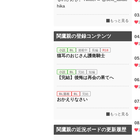
hika
0
もっと見る
関鷹親の登録コンテンツ
0
小説
BL
連載中
長編
R18
猫耳のおじさん護衛騎士
0
小説
BL
完結
短編
【完結】後悔は再会の果てへ
0
BL漫画
BL
完結
おかえりなさい
0
もっと見る
0
関鷹親の近況ボードの更新履歴