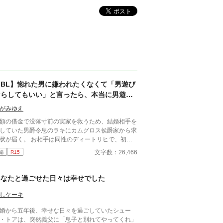
【BL】惚れた男に嫌われたくなくて「男遊び
ならしてもいい」と言ったら、本当に男遊び
を始められて絶望している侯爵令息の話
がみゆえ
額の借金で没落寸前の実家を救うため、結婚相手を
していた男爵令息のラキにカムグロス侯爵家から求
状が届く。 お相手は同性のディートリヒで、初対
で歓迎されるどころか冷たく突き放されてしまう。
文字数：26,466
編
R15
必要最低限関わるな』 『愛人を作るな』 『男遊び
てもいい』 ディートリヒから実家の借金を完
する条件を言われたラキは、学園で令息たちとの交
あなたと過ごせた日々は幸せでした
を満喫中。 褒め上手なラキの周りには可愛い令息
集まり、推し活状態に。 一方、ディートリヒだけ
しケーキ
嫉妬で胃を痛める日々。 ラキへの恋心を隠し続け
婚から五年後、幸せな日々を過ごしていたシュー
た不器用侯爵令息に、幸せな未来は訪れるのか？ .
・トアは、突然義父に「息子と別れてやってくれ」