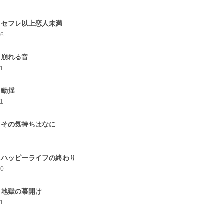
1
3.セフレ以上恋人未満
16
4.崩れる音
11
5.動揺
11
6.その気持ちはなに
1
7.ハッピーライフの終わり
10
8.地獄の幕開け
11