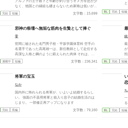
アルファの王子殿下と年齢が釣り合うオメガ令息が少
と
なく、他国との縁組も纏まらないため家格は低いが繋
つ
ぎとして一応婚約をしている。王子のことは兄のよう
BL
完結
短編
あ
文字数：15,699
完結
短編
に慕っており、初恋の人ではあるけれど、契約終了時
が
期か王子に想い人が現れた時には解消されるものと考
えていた。ところが婚約解消時期の直前に王子宮に軟
邪神の祭壇へ無垢な筋肉を生贄として捧ぐ
禁された。結婚を承諾するまでここから出さないと王
零
統
子から溢れるほどの愛を与えられる。ハッピーエンド
オメガバースBLです。
世間に秘された名門男子校・平坂学園体育科 空手の
最悪
名選手であった高尾雄一は、新任教師として赴任する
が
高潔な人格と鋼のように鍛えられた肉体 それは、学
拒
園にとって最高の生贄の候補に他ならなかった 至高
に
文字数：236,341
連載中
短編
BL
完結
短編
の筋肉を持つ、精神を削られ意志をなくした青年を太
差
古の神に捧げるため、“水”、“風”、“土”の信奉者達が暗
無
躍する 意志をなくし筋肉の操り人形と化した“デク”
確
将軍の宝玉
消える教師 山奥の男子校で繰り広げられるダークフ
け
なか
ァンタジー
す
に
ち
国内外に怖れられる将軍が、いよいよ結婚するらし
り。 これは、最悪の婚姻
い。 強面の不器用将軍と箱入り息子の結婚生活のは
一
て
じまり。 一部修正再アップになります
る
は
文字数：79,160
完結
長編
BL
完結
短編
に
の