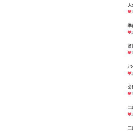
人
準
首
バ
公
二
二