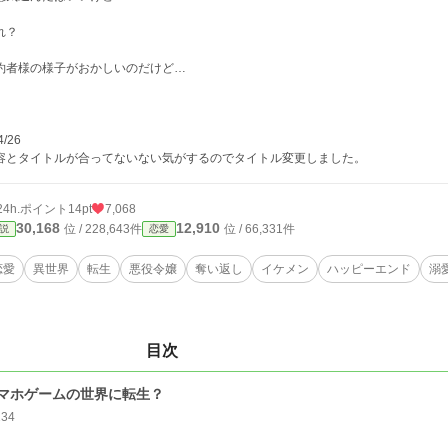
れ？
約者様の様子がおかしいのだけど…
4/26
容とタイトルが合ってないない気がするのでタイトル変更しました。
24h.ポイント
14pt
7,068
30,168
12,910
位 / 228,643件
位 / 66,331件
説
恋愛
恋愛
異世界
転生
悪役令嬢
奪い返し
イケメン
ハッピーエンド
溺
目次
マホゲームの世界に転生？
234