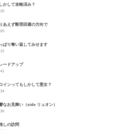
しかして攻略済み？
220
りあえず断罪回避の方向で
205
っぱり奪い返してみせます
215
レードアップ
241
ロインってもしかして悪女？
234
鬱なお見舞い（side リュオン）
230
推しの訪問