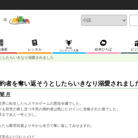
Web
稿漫画
レンタル
絵本ひろば
ビジ
コンテンツ大賞
としたらいきなり溺愛されました
約者を奪い返そうとしたらいきなり溺愛されまし
闇 月
世界に転生したらスマホゲームの悪役令嬢でした。
かも前世の推し且つ今世の婚約者は既にヒロインに攻略された後でした。
罪まであと一年と少し。
ったら断罪回避より今から全力で奪い返してみせますわ。
意気込んだはいいけど