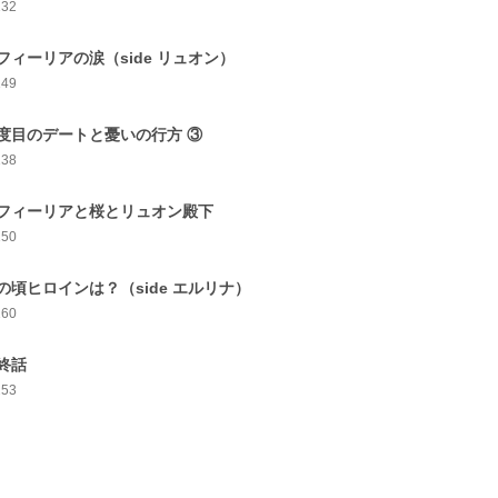
132
フィーリアの涙（side リュオン）
149
度目のデートと憂いの行方 ③
138
フィーリアと桜とリュオン殿下
150
の頃ヒロインは？（side エルリナ）
160
終話
253