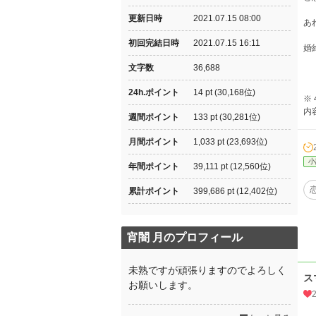
更新日時
2021.07.15 08:00
あ
初回完結日時
2021.07.15 16:11
婚
文字数
36,688
24h.ポイント
14 pt (30,168位)
※ 
内
週間ポイント
133 pt (30,281位)
月間ポイント
1,033 pt (23,693位)
小
年間ポイント
39,111 pt (12,560位)
累計ポイント
399,686 pt (12,402位)
宵闇 月のプロフィール
未熟ですが頑張りますのでよろしく
ス
お願いします。