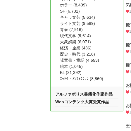
気
ホラー (8,499)
SF (6,732)
キャラ文芸 (5,634)
ライト文芸 (9,589)
殿
青春 (7,916)
現代文学 (9,614)
大衆娯楽 (6,071)
殿
経済・企業 (436)
歴史・時代 (3,218)
児童書・童話 (4,653)
殿
絵本 (1,045)
BL (31,392)
ｴｯｾｲ・ﾉﾝﾌｨｸｼｮﾝ (8,860)
お
アルファポリス書籍化作家作品
Webコンテンツ大賞受賞作品
お
王