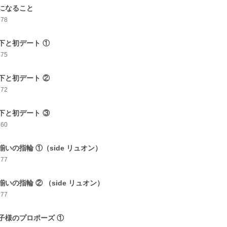
になること
178
下と初デート ①
175
下と初デート ②
172
下と初デート ③
160
揃いの指輪 ①（side リュオン）
177
揃いの指輪 ② （side リュオン）
177
子様のプロポーズ ①