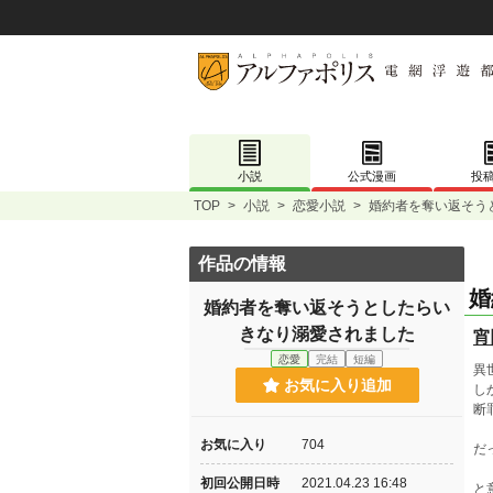
小説
公式漫画
投
TOP
>
小説
>
恋愛小説
>
婚約者を奪い返そう
作品の情報
婚
婚約者を奪い返そうとしたらい
きなり溺愛されました
宵
恋愛
完結
短編
異
お気に入り追加
し
断
お気に入り
704
だ
初回公開日時
2021.04.23 16:48
と