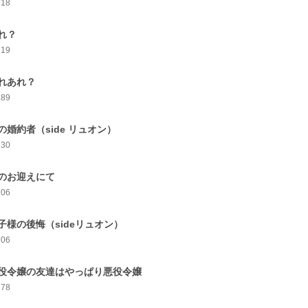
218
れ？
219
れあれ？
189
の婚約者（side リュオン）
230
のお迎えにて
206
子様の後悔（sideリュオン）
206
役令嬢の友達はやっぱり悪役令嬢
178