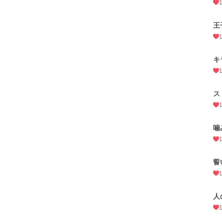
王
キ
ス
噛
誓
人