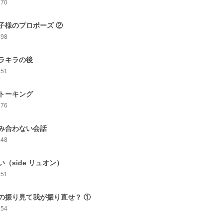
170
子様のプロポーズ ②
198
ラキラの後
151
トーキング
176
み合わない会話
148
い（side リュオン）
151
の振り見て我が振り直せ？ ①
154