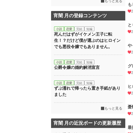
もっと見る
も
宵闇 月の登録コンテンツ
と
小説
恋愛
完結
短編
死んだはずがイケメン王子に転
生！？だけど僕が選ぶのはヒロイン
や
でも悪役令嬢でもありません。
小説
恋愛
完結
短編
グ
公爵令嬢の婚約解消宣言
小説
恋愛
完結
短編
ヒ
ずぶ濡れで帰ったら置き手紙があり
ました
憂
もっと見る
宵闇 月の近況ボードの更新履歴
最