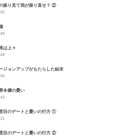
の振り見て我が振り直せ？ ②
155
備
149
尾は上々
149
ージョンアップがもたらした結末
156
爵令嬢の憂い
143
度目のデートと憂いの行方 ①
122
度目のデートと憂いの行方 ②