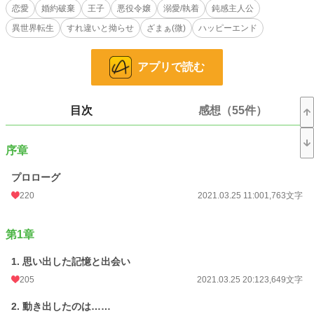
恋愛
婚約破棄
王子
悪役令嬢
溺愛/執着
鈍感主人公
とりあえず、王家と距離を置きヒーロー(第二王子)との婚約から逃げる事にした
異世界転生
すれ違いと拗らせ
ざまぁ(微)
ハッピーエンド
スフィア。
それから数年後、そろそろ逃げるのに限界を迎えつつあったスフィアの前に現れ
たのは、
アプリで読む
婚約者となるはずのヒーロー(第二王子)ではなく……
※ 『記憶喪失になってから、あなたの本当の気持ちを知りました』
目次
感想（55件）
に出てくる主人公の友人の話です。
そちらを読んでいなくても問題ありません。
序章
プロローグ
小説
12,086 位 / 228,849 件
220
2021.03.25 11:00
1,763文字
恋愛
5,416 位 / 66,374 件
第1章
お気に入り
3,358
24h.ポイント
85 pt
1. 思い出した記憶と出会い
205
2021.03.25 20:12
3,649文字
文字数
151,061
2. 動き出したのは……
更新日時
2021.04.29 19:03