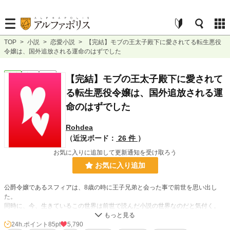
TOP
>
小説
>
恋愛小説
>
【完結】モブの王太子殿下に愛されてる転生悪役
令嬢は、国外追放される運命のはずでした
恋愛
完結
長編
【完結】モブの王太子殿下に愛されて
る転生悪役令嬢は、国外追放される運
命のはずでした
Rohdea
（近況ボード：
26 件
）
お気に入りに追加して更新通知を受け取ろう
お気に入り追加
公爵令嬢であるスフィアは、8歳の時に王子兄弟と会った事で前世を思い出し
た。
同時に、今、生きているこの世界は前世で読んだ小説の世界なのだと気付く。
さらに自分はヒーロー(第二王子)とヒロインが結ばれる為に、
婚約破棄されて国外追放となる運命の悪役令嬢だった……
24h.ポイント
85pt
5,790