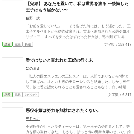
た私の名に、ざわめきがぴたりと止む。
【完結】 あなたを置いて、私は世界を渡る 〜後悔した
王子はもう届かない〜
積野 読
「お前を愛していた」――そう告げた時には、もう遅かった。 王
太子アルベルトから婚約破棄され、雪山へ追放された公爵令嬢オ
リヴィア。 すべてを失ったはずだった彼女は、死の淵で“世界の
境界”に触れてしまう。 気がつけば、そこは別の歴史を辿る異
文字数：158,417
恋愛
完結
長編
界。 そこで彼女は、新たな“悪役令嬢”として破滅を待つ少女と出
会う。 後悔する王子。 秘密を抱えた帝国。 入れ替わる身体。 そ
して、世界を渡るたびに歪んでいく運命。 これは、捨てられた令
番ではないと言われた王妃の行く末
嬢が幾つもの世界を巡りながら、 誰かの破滅を、そして自分自身
にのまえ
の運命を書き換えていく物語。 『あなたを置いて、私は世界を渡
る』
獣人の国エスラエルの王妃スノーは、人間でありながら“番”と
して選ばれ、オオカミ族の王ローレンスと結婚した。しかし三年
間、彼に番と認められることも愛されることもなく、白い結婚の
まま冷遇され続ける。 それでも王妃として国に尽くしてきたス
文字数：6,317
恋愛
完結
ｼｮｰﾄｼｮｰﾄ
ノーだったが、ある日、ローレンスが別の令嬢レイアーを懐妊さ
せ、側妃として迎えると知る。ついに心が折れたスノーは離縁を
決意し、国を去ろうとする。 しかしその道中、レイアー嬢の実
悪役令嬢は努力を無駄にされたくない。
家の襲撃に遭い、スノーは命を落とす寸前、自身の命と引き換え
三月べに
に広域回復魔法で多くの命を救う。 これでスノーの、人生は終
わりのはずだった。 だが次に目を覚ますと、スノーは三年前の
令嬢転生が叶ったラティーシャは、第一王子の婚約者として、努
結婚式当日に戻っていた。何度死んでも、何度拒絶しても、結婚
力を積み重ねてきた。 しかし、ぽっと出の男爵令嬢のせいで、婚