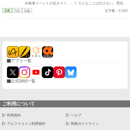
式の誓いの瞬間へと戻される。 番から逃れようと、スノーは何
約破棄イベントが起きそう……？ そんなことは許さない。悪役令
度も死を選ぶが――。
嬢は微笑む。努力を無駄にはさせない。
文字数：4,583
恋愛
完結
短編
アプリ一覧
公式SNS一覧
ご利用について
利用規約
ヘルプ
アルファコイン利用規約
投稿ガイドライン