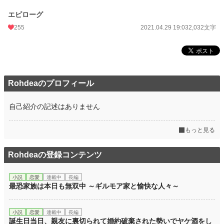
エピローグ
255
2021.04.29 19:03
2,032文字
Rohdeaのプロフィール
自己紹介の記述はありません
もっと見る
Rohdeaの登録コンテンツ
小説
恋愛
連載中
長編
最恐家族は本日も無双中 ～ギルモア家と愉快な人々～
小説
恋愛
連載中
長編
誕生日当日、親友に裏切られて婚約破棄された勢いでヤケ酒をし