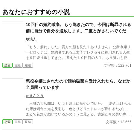
あなたにおすすめの小説
10回目の婚約破棄。もう飽きたので、今回は断罪される
前に自分で自分を追放します。二度と探さないでくださ
い（フリではありません）
放浪人
「もう、疲れました。貴方の顔も見たくありません」 公爵令嬢リ
ーゼロッテは、婚約者である王太子アレクセイに処刑される人生
を９回繰り返してきた。 迎えた１０回目の人生。もう努力も愛想
笑いも無駄だと悟った彼女は、断罪イベントの一ヶ月前に自ら姿
文字数：122,761
恋愛
完結
短編
を消すことを決意する。 王城の宝物庫から慰謝料（国宝）を頂
き、書き置きを残して国外逃亡！ 目指せ、安眠と自由のスロー
ライフ！ ――のはずだったのだが。 「『顔も見たくない』だと？
悪役令嬢にされたので婚約破棄を受け入れたら、なぜか
つまり、直視できないほど私が好きだという照れ隠しか！」
全員困っています
「『探さないで』？ 地の果てまで追いかけて抱きしめてほしい
というフリだな！」 実は１周目からリーゼロッテを溺愛していた
かきんとう
（が、コミュ障すぎて伝わっていなかった）アレクセイ王子は、
王城の大広間は、いつも以上に華やいでいた。 磨き上げられ
彼女の拒絶を「愛の試練（かくれんぼ）」と超ポジティブに誤
た床は燭台の光を反射し、色とりどりのドレスが揺れるたびに、
解！ 国家権力と軍隊、そしてＳ級ダンジョンすら踏破するチート
まるで花畑が動いているかのように見える。貴族たちの笑い声、
能力を総動員して、全力で追いかけてきた！？ 物理で逃げる最強
楽団の優雅な旋律、そして、ひそやかな噂話が、空気を満たして
文字数：13,655
恋愛
完結
長編
令嬢VS愛が重すぎる勘違い王子。 聖女もドラゴンも帝国も巻き
いた。 その中心に、私は立っていた。 ――今日、この瞬間の
込んだ、史上最大規模の「国境なき痴話喧嘩」が今、始まる！ ※
ために。 「エレノア・フォン・リーベルト嬢」 高らかに呼ばれ
表紙はNano Bananaで作成しています