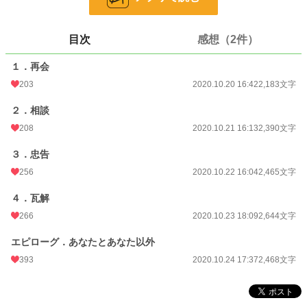
文字数
12,150
目次
感想（2件）
更新日時
2020.10.24 17:37
１．再会
初回公開日時
2020.10.20 16:42
203
2020.10.20 16:42
2,183文字
初回完結日時
2020.10.24 17:37
２．相談
週間ポイント
316 pt (19,338 位)
208
2020.10.21 16:13
2,390文字
月間ポイント
1,640 pt (17,964 位)
３．忠告
年間ポイント
40,546 pt (12,217 位)
256
2020.10.22 16:04
2,465文字
累計ポイント
90,184 pt (32,184 位)
４．瓦解
266
2020.10.23 18:09
2,644文字
エピローグ．あなたとあなた以外
393
2020.10.24 17:37
2,468文字