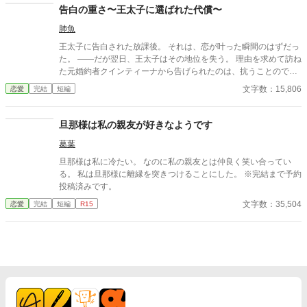
告白の重さ〜王太子に選ばれた代償〜
肺魚
王太子に告白された放課後。 それは、恋が叶った瞬間のはずだっ
た。 ——だが翌日、王太子はその地位を失う。 理由を求めて訪ね
た元婚約者クインティーナから告げられたのは、抗うことのでき
ない“血の宿命”。 恋を選んだ代償に、彼が失ったものとは——。
文字数：15,806
恋愛
完結
短編
旦那様は私の親友が好きなようです
葛葉
旦那様は私に冷たい。 なのに私の親友とは仲良く笑い合ってい
る。 私は旦那様に離縁を突きつけることにした。 ※完結まで予約
投稿済みです。
文字数：35,504
恋愛
完結
短編
R15