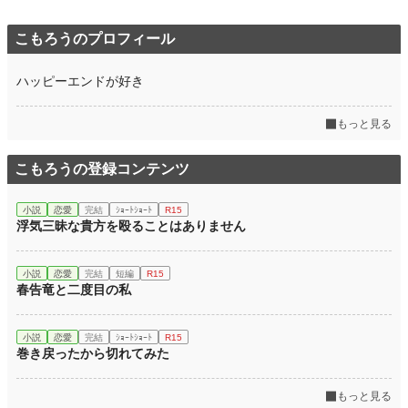
こもろうのプロフィール
ハッピーエンドが好き
もっと見る
こもろうの登録コンテンツ
小説
恋愛
完結
ｼｮｰﾄｼｮｰﾄ
R15
浮気三昧な貴方を殴ることはありません
小説
恋愛
完結
短編
R15
春告竜と二度目の私
小説
恋愛
完結
ｼｮｰﾄｼｮｰﾄ
R15
巻き戻ったから切れてみた
もっと見る