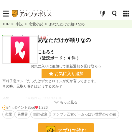
TOP
>
小説
>
恋愛小説
>
あなただけが頼りなの
恋愛
完結
ｼｮｰﾄｼｮｰﾄ
R15
あなただけが頼りなの
こもろう
（近況ボード：
4 件
）
お気に入りに追加して更新通知を受け取ろう
お気に入り追加
宰相子息エンドだったはずのヒロインが何か言ってきます。
その時、元取り巻きはどうするのか？
小説
19,567 位 / 228,781 件
24h.ポイント
35pt
1,326
恋愛
8,493 位 / 66,371 件
恋愛
異世界
婚約破棄
テンプレ乙女ゲームっぽい世界のその後
お気に入り
116
24h.ポイント
35 pt
アプリで読む