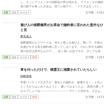
し、そこにアリエッタの幼馴染の男が現れる。 アリエッタの婚約
者の殿下を奪った少女は、慌てた様子で、「フラグは立っている
のに、なんで？」と叫ぶ。 どうやら、この世界は恋愛小説の世界
文字数：4,061
恋愛
完結
ｼｮｰﾄｼｮｰﾄ
らしい。 しかし、アリエッタの中には、その小説を知っている前
世の私の人格がいた。 その前世の私の助言によって、フラグをへ
し折られていることを知らない男爵令嬢は、本命ルート入りを失
遊び人の侯爵嫡男がお茶会で婚約者に言われた意外なひ
敗してしまったのだった。
と言
夢見楽土
侯爵嫡男のエドワードは、何かと悪ぶる遊び人。勢いで、今後も
女遊びをする旨を婚約者に言ってしまいます。それに対する婚約
者の反応は意外なもので…… 短く拙いお話ですが、少しでも楽し
んでいただければ幸いです。 このお話は小説家になろう様にも掲
文字数：2,853
恋愛
完結
ｼｮｰﾄｼｮｰﾄ
R15
載しています。
草を刈っただけで、精霊王に溺愛されていたらしい
卯崎瑛珠
卒業パーティで王太子が「貴女との婚約を、破棄する！」と叫ぶ
ところからはじめてみようと、 書いてみましたよ。 真実の愛って
なんでしょうね ----------------------------- サクッと読める、ざまぁと
溺愛です
文字数：2,673
恋愛
完結
ｼｮｰﾄｼｮｰﾄ
R15