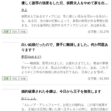
結しました。馬鹿すぎる王子にご注意ください。 スピンオフ始め
優しく謝罪の強要をした日、侯爵夫人をやめて家を出ま
ました。 「追放された聖女が隣国の腹黒公爵を頼ったら、国がな
した～デラミネーションによる夫の終焉～
くなってしまいました」連載中！
水上
侯爵夫人であるサフィアには、常に優しい笑みを浮かべる夫がい
る。 ある日、夫の妹の行動によって、多額の損害が出る事態が起
きる。 それを論理的に批判するサフィアだったが、夫は妹を庇
い、さらに……。 「今なら妹も許してくれるから、きちんと謝ろ
文字数：31,276
恋愛
完結
短編
う」 あろうことか、夫は諭すような優しい笑みを浮かべ、サフィ
アに謝罪の強要をした。 その瞬間、彼女はすべてを悟った。 「あ
なたのその優しさや気遣いは、私にとっては劇薬でしかありませ
白い結婚だったので、勝手に離婚しました。何か問題あ
ん」 その日、サフィアは侯爵夫人をやめて家を出た。 さらにその
ります？
後、あることがきっかけで、夫の笑顔の仮面が剥がれ落ち始
め……。
夢窓(ゆめまど)
「――離婚届、受理されました。お疲れさまでした」 教会の事務
官がそう言ったとき、私は心の底からこう思った。 ああ、これで
ようやく三年分の無視に終止符を打てるわ。 王命による“形式結
婚”。 夫の顔も知らず、手紙もなし、戦地から帰ってきたという
文字数：62,363
恋愛
完結
短編
噂すらない。 だから、はい、離婚。勝手に。 白い結婚だったの
で、勝手に離婚しました。 何か問題あります？
婚約破棄された令嬢は、今日から王子を無視します
わくしょん
「エレノア・アシュフォード。お前との婚約は、この場で破棄す
る」 王城の大広間に響いた第一王子レオンの声に、楽団の演奏が