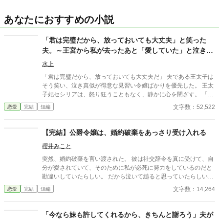
あなたにおすすめの小説
「君は完璧だから、放っておいても大丈夫」と笑った
夫。～王宮から私が去ったあと「愛していた」と泣きつ
いても、もう手遅れです～
水上
「君は完璧だから、放っておいても大丈夫だ」 夫である王太子は
そう笑い、泣き真似が得意な見習い令嬢ばかりを優先した。 王太
子妃セシリアは、怒り狂うこともなく、静かに心を閉ざす。 「左
様でございますか」 彼女は夫への期待というノイズを遮断し、離
文字数：52,522
恋愛
完結
短編
縁の準備を始めた。
【完結】公爵令嬢は、婚約破棄をあっさり受け入れる
櫻井みこと
突然、婚約破棄を言い渡された。 彼は社交辞令を真に受けて、自
分が愛されていて、そのために私が必死に努力をしているのだと
勘違いしていたらしい。 だから泣いて縋ると思っていたらしいで
すが、それはあり得ません。 私が王妃になるのは確定。その相手
文字数：14,264
恋愛
完結
短編
がたまたま、あなただった。それだけです。 またまた軽率に短
編。 一話…マリエ視点 二話…婚約者視点 三話…子爵令嬢視点 四
話…第二王子視点 五話…マリエ視点 六話…兄視点 ※全六話で完
「今なら妹も許してくれるから、きちんと謝ろう」夫が