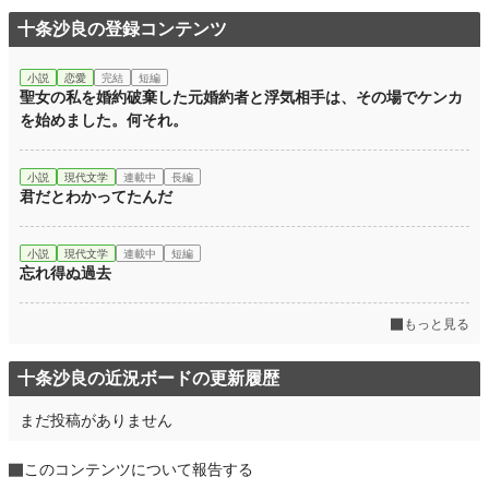
十条沙良の登録コンテンツ
小説
恋愛
完結
短編
聖女の私を婚約破棄した元婚約者と浮気相手は、その場でケンカ
を始めました。何それ。
小説
現代文学
連載中
長編
君だとわかってたんだ
小説
現代文学
連載中
短編
忘れ得ぬ過去
もっと見る
十条沙良の近況ボードの更新履歴
まだ投稿がありません
このコンテンツについて報告する