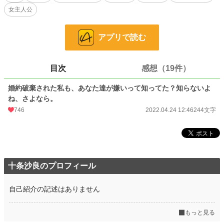
女主人公
24h.ポイント
2,044 pt
文字数
244
アプリで読む
更新日時
2022.04.24 12:46
初回公開日時
2022.04.24 12:46
目次
感想（19件）
初回完結日時
2022.04.24 12:46
婚約破棄された私も、あなた達が嫌いって知ってた？知らないよ
ね、さよなら。
週間ポイント
10,526 pt (928 位)
746
2022.04.24 12:46
244文字
月間ポイント
36,290 pt (1,259 位)
年間ポイント
297,586 pt (1,992 位)
累計ポイント
575,630 pt (9,312 位)
十条沙良のプロフィール
自己紹介の記述はありません
もっと見る