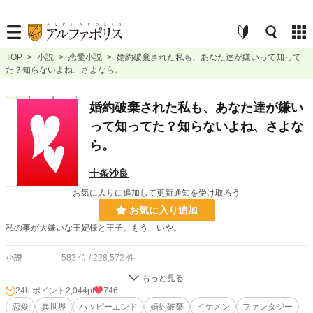
TOP
>
小説
>
恋愛小説
>
婚約破棄された私も、あなた達が嫌いって知って
た？知らないよね、さよなら。
恋愛
完結
短編
婚約破棄された私も、あなた達が嫌い
って知ってた？知らないよね、さよな
ら。
十条沙良
お気に入りに追加して更新通知を受け取ろう
お気に入り追加
私の事が大嫌いな王妃様と王子。もう、いや。
小説
583 位 / 228,572 件
恋愛
337 位 / 66,310 件
24h.ポイント
2,044pt
746
お気に入り
恋愛
異世界
193
ハッピーエンド
婚約破棄
イケメン
ファンタジー