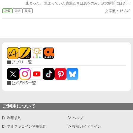
止まった。 集まっていた貴族たちは息をのみ、次の瞬間にはざわ
めきが広がる。 エレノアはゆっくりと顔を上げた。 目の前では、
文字数：15,849
恋愛
完結
長編
王子が腰に手を回した美しい令嬢――侯爵令嬢セシリアが勝ち誇
ったように微笑んでいる。
アプリ一覧
公式SNS一覧
ご利用について
利用規約
ヘルプ
アルファコイン利用規約
投稿ガイドライン