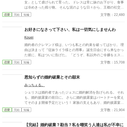
女」として虐げられて育った。 ドレスは常に妹のお下がり、食事
は冷めきった残り物。 そんな泥のような日々から、王都の社交界
を浮名で賑わす当代の寵児、ダミアンに望まれて嫁いだとき、彼
文字数：22,480
恋愛
完結
短編
女は一筋の光を見た気がしたのだった。 人並みに愛し、愛される
温かい家庭。それを夢見ていた。 しかし、現実は残酷だった。 ダ
ミアンが求めていたのは、トロフィーとしての美しい妻でも、情
お好きになさって下さい、私は一切気にしませんわ
熱を傾ける恋人でもない。 「ハサウェイ侯爵家の格式を汚さず、
Kouei
完璧に家政を取り仕切り、夫の不在を静かに守る、都合のいい従
順な女主人の座席」そのものだった。
婚約者のクレマンド様は、いつも私との約束を破ってばかり。 理
由は決まって『従妹ライラ様との用事』 誕生日会にすら来なかっ
た彼に、私はついに告げた。 「どうぞ、私以外のご令嬢をエスコ
ートするなり、お出かけするなり、関係を持つなり、お好きにな
文字数：15,708
恋愛
完結
短編
さって下さい。私は一切気にしませんわ」 二人の想いは、重なり
合えるのだろうか …… ※他のサイトにも公開しています。
恩知らずの婚約破棄とその顛末
みっちぇる。
シェリスは婚約者であったジェスに婚約解消を告げられる。 それ
も、婚約披露宴の前日に。 さらに婚約披露宴はパートナーを変え
てそのまま開催予定だという！ 家族の支えもあり、婚約披露宴に
招待客として参加するシェリスだが…… 好奇にさらされる彼女を
文字数：21,904
恋愛
完結
短編
助けた人は。 前後編＋おまけ、執筆済みです。 【続編開始しまし
た】 執筆しながらの更新ですので、のんびりお待ちいただけると
嬉しいです。 矛盾が出たら修正するので、その時はお知らせいた
【完結】婚約破棄？勘当？私を嘲笑う人達は私が不幸に