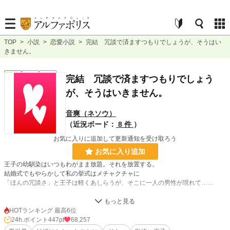
TOP
>
小説
>
恋愛小説
>
完結 冗談で済ますつもりでしょうが、そうはい
きません。
恋愛
完結
短編
完結 冗談で済ますつもりでしょう
が、そうはいきません。
音爽（ネソウ）
（近況ボード：
8 件
）
お気に入りに追加して更新通知を受け取ろう
お気に入り追加
王子の幼馴染はいつもわがまま放題。それを放置する。
結婚式でもやらかして私の挙式はメチャクチャに
「ほんの冗談さ」と王子は軽くあしらうが、そこに一人の男性が現れて……
小説
2,989 位 / 228,748 件
HOTランキング 最高6位
24h.ポイント
447pt
68,257
恋愛
1,623 位 / 66,364 件