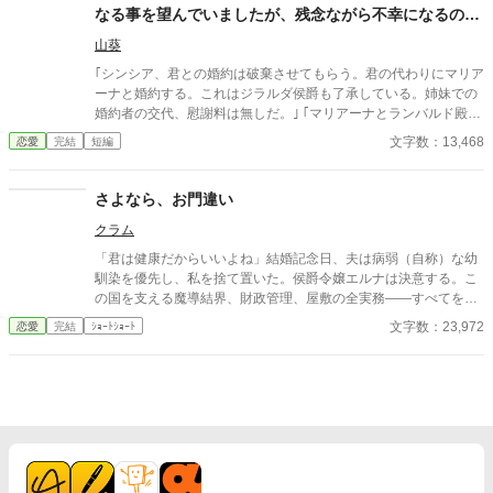
します。
なる事を望んでいましたが、残念ながら不幸になるのは
貴方達ですよ♪
山葵
｢シンシア、君との婚約は破棄させてもらう。君の代わりにマリア
ーナと婚約する。これはジラルダ侯爵も了承している。姉妹での
婚約者の交代、慰謝料は無しだ。｣ ｢マリアーナとランバルド殿下
が婚約するのだ。お前は不要、勘当とする。｣ ｢国王陛下は承諾さ
文字数：13,468
恋愛
完結
短編
れているのですか？本当に良いのですか？｣ ｢別に姉から妹に婚約
者が変わっただけでジラルダ侯爵家との縁が切れたわけではな
い。父上も承諾するさっ。｣ ｢お前がジラルダ侯爵家に居る事が、
さよなら、お門違い
婿入りされるランバルド殿下を不快にするのだ。｣ そう言うとお
クラム
父様、いえジラルダ侯爵は、除籍届けと婚約解消届け、そしてマ
リアーナとランバルド殿下の婚約届けにサインした。 私を嘲笑っ
「君は健康だからいいよね」結婚記念日、夫は病弱（自称）な幼
て喜んでいる4人の声が可笑しくて笑いを堪えた。 さぁて貴方達
馴染を優先し、私を捨て置いた。侯爵令嬢エルナは決意する。こ
はいつまで笑っていられるのかしらね♪
の国を支える魔導結界、財政管理、屋敷の全実務――すべてを投
げ出し、私の価値を正しく評価する場所へ行くと。鍵を折った瞬
文字数：23,972
恋愛
完結
ｼｮｰﾄｼｮｰﾄ
間、崩壊は始まった。今さら愛している？ お門違いも甚だしいで
すわ。