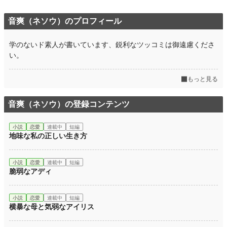
音爽（ネソウ）のプロフィール
学のないド素人が書いています、鋭利なツッコミは御遠慮くださ
い。
もっと見る
音爽（ネソウ）の登録コンテンツ
小説
恋愛
連載中
短編
地味な私の正しい生き方
小説
恋愛
連載中
短編
脆弱なアディ
小説
恋愛
連載中
短編
横暴な母と気弱なアイリス