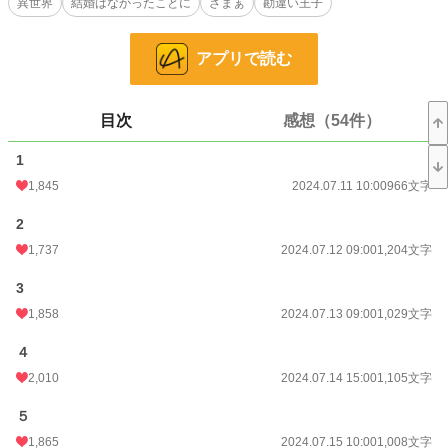
異世界
結婚はなかったことに
ざまぁ
勘違い王子
お気に入り
3,026
24h.ポイント
447 pt
アプリで読む
文字数
39,771
目次
感想（54件）
更新日時
2024.08.12 12:00
1
初回公開日時
2024.07.11 10:00
1,845
2024.07.11 10:00
966文字
初回完結日時
2024.08.12 15:14
2
週間ポイント
8,012 pt (1,261 位)
1,737
2024.07.12 09:00
1,204文字
月間ポイント
45,956 pt (980 位)
3
年間ポイント
348,074 pt (1,639 位)
1,858
2024.07.13 09:00
1,029文字
累計ポイント
2,751,154 pt (1,853 位)
４
2,010
2024.07.14 15:00
1,105文字
５
1,865
2024.07.15 10:00
1,008文字