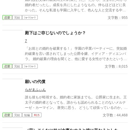
婚約者だったし。成長を共にしたようなもの。仲もほどほどに良
かった。そんな私達も学園に入学して、色んな人と交流する中。
彼は変わったわ。 女学生と腕を組んでいたという、噂とか。婚約
文字数：955
恋愛
完結
ｼｮｰﾄｼｮｰﾄ
破棄、婚約者はにないと言っている。噂よね？ けど、噂が本当で
はなくても、真にうけて行動する人もいる。やり方は選べた筈な
のに。
殿下はご存じないのでしょうか？
7
「お前との婚約を破棄する！」 学園の卒業パーティーに、突如婚
約破棄を言い渡されてしまった公爵令嬢、イディア・ディエンバ
ラ。 婚約破棄の理由を聞くと、他に愛する女性ができたという。
その女性がどなたか尋ねると、第二殿下はある女性に愛の告白を
文字数：8,015
恋愛
完結
ｼｮｰﾄｼｮｰﾄ
する。 殿下はご存じないのでしょうか？ その方は――。
願いの代償
らがまふぃん
誰も彼もが軽視する。婚約者に家族までも。 公爵家に生まれ、王
太子の婚約者となっても、誰からも認められることのないメルナ
ーゼ・カーマイン。 唐突に思う。 どうして頑張っているのか。
どうして生きていたいのか。 もう、いいのではないだろうか。 メ
文字数：44,468
恋愛
完結
短編
R15
ルナーゼが生を諦めたとき、世界の運命が決まった。 ＊ご都合主
義です。わかりづらいなどありましたらすみません。笑って読ん
でくださいませ。本編15話で完結です。番外編を数話、気まぐれ