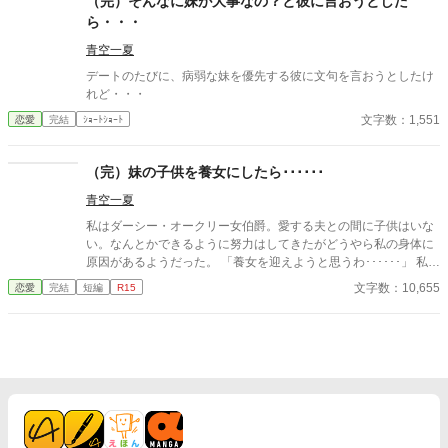
（完）そんなに妹が大事なの？と彼に言おうとした
に投稿します。よろしくお願いいたします。 ※ありがたいことに
ら・・・
HOTランキング入りいたしました。たくさんの方の目に触れる機
会に感謝です。本編は終了しましたが、番外編も投稿予定ですの
青空一夏
で、気長にお付き合いくださると嬉しいです。たくさんのお気に
デートのたびに、病弱な妹を優先する彼に文句を言おうとしたけ
入り登録、しおり、エール、いいねをありがとうございます。R
れど・・・
7.1/31 ＊らがまふぃん活動三周年周年記念として、R7.11/4に一
文字数：1,551
恋愛
完結
ｼｮｰﾄｼｮｰﾄ
話お届けいたします。楽しく活動させていただき、ありがとうご
ざいます。
（完）妹の子供を養女にしたら･･････
青空一夏
私はダーシー・オークリー女伯爵。愛する夫との間に子供はいな
い。なんとかできるように努力はしてきたがどうやら私の身体に
原因があるようだった。 「養女を迎えようと思うわ･･････」 私の
言葉に夫は私の妹のアイリスのお腹の子どもがいいと言う。私達
文字数：10,655
恋愛
完結
短編
R15
はその産まれてきた子供を養女に迎えたが･･････ 異世界中世ヨー
ロッパ風のゆるふわ設定。ざまぁ。魔獣がいる世界。