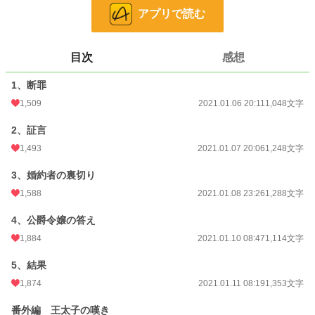
アプリで読む
小説
2,460 位 / 228,845 件
恋愛
1,355 位 / 66,370 件
目次
感想
お気に入り
2,626
1、断罪
24h.ポイント
582 pt
1,509
2021.01.06 20:11
1,048文字
文字数
8,329
2、証言
更新日時
2021.01.13 20:11
1,493
2021.01.07 20:06
1,248文字
初回公開日時
2021.01.06 19:20
3、婚約者の裏切り
初回完結日時
2021.01.16 10:34
1,588
2021.01.08 23:26
1,288文字
週間ポイント
10,312 pt (954 位)
4、公爵令嬢の答え
月間ポイント
26,916 pt (1,757 位)
1,884
2021.01.10 08:47
1,114文字
年間ポイント
260,632 pt (2,345 位)
5、結果
1,874
2021.01.11 08:19
1,353文字
累計ポイント
1,860,959 pt (3,064 位)
番外編 王太子の嘆き