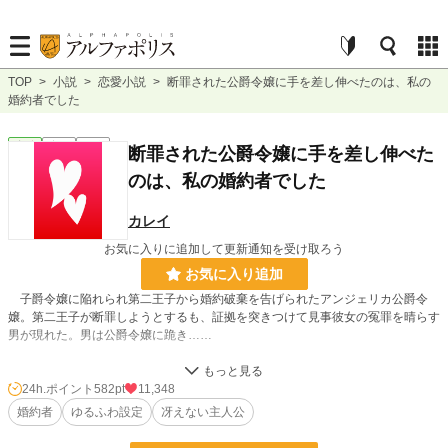
TOP
>
小説
>
恋愛小説
>
断罪された公爵令嬢に手を差し伸べたのは、私の
婚約者でした
恋愛
完結
短編
断罪された公爵令嬢に手を差し伸べた
のは、私の婚約者でした
カレイ
お気に入りに追加して更新通知を受け取ろう
お気に入り追加
子爵令嬢に陥れられ第二王子から婚約破棄を告げられたアンジェリカ公爵令
嬢。第二王子が断罪しようとするも、証拠を突きつけて見事彼女の冤罪を晴らす
男が現れた。男は公爵令嬢に跪き……
「この機会絶対に逃しません。ずっと前から貴方をお慕いしていましたんです。
私と婚約して下さい！」
24h.ポイント
582pt
11,348
婚約者
ゆるふわ設定
冴えない主人公
ええっ！あなた私の婚約者ですよね！？