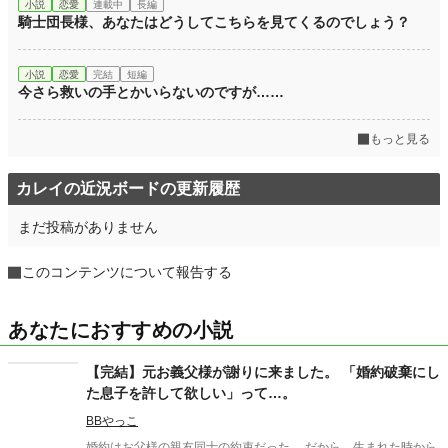
小説
恋愛
連載中
長編
騎士団長様、あなたはどうしてこちらを見てくるのでしょう？
小説
恋愛
完結
短編
今さら救いの手とかいらないのですが……
もっと見る
カレイの近況ボードの更新履歴
まだ投稿がありません
このコンテンツについて報告する
あなたにおすすめの小説
【完結】元お義父様が謝りに来ました。 「婚約破棄にし
た息子を許して欲しい」って…。
BBやっこ
婚約はお父様の親友同士の約束だった。 だから、生まれた時から