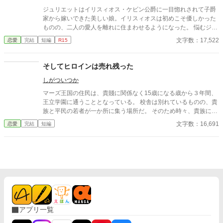
ジュリエットはイリスィオス・ケビン公爵に一目惚れされて子爵
家から嫁いできた美しい娘。イリスィオスは初めこそ優しかった
ものの、二人の愛人を離れに住まわせるようになった。 悩むジュ
リエットは悲しみのあまり湖に身を投げて死のうとしたが死にき
文字数：17,522
恋愛
完結
短編
R15
れず昏睡状態になる。前世を昏睡状態で思い出したジュリエット
は自分が日本という国で生きていたことを思い出す。還暦手前ま
で生きた記憶が不意に蘇ったのだ。 若い頃はいろいろな趣味を持
そしてヒロインは売れ残った
ち、男性からもモテた彼女の名は真理。結婚もし子供も産み、い
しがついつか
ろいろな経験もしてきた真理は知っている。 『亭主、元気で留守
がいい』ということを。 だったらこの状況って超ラッキーだわ♪
マーズ王国の住民は、貴賤に関係なく15歳になる歳から３年間、
イケてるおばさん真理（外見は20代前半のジュリエット）がく
王立学園に通うこととなっている。 校舎は別れているものの、貴
りひろげるはちゃめちゃコメディー。 ゆるふわ設定ご都合主義。
族と平民の若者が一か所に集う場所だ。 そのため時々、貴族に対
気分転換にどうぞ。初めはシリアス？ですが、途中からコメディ
してとんでもないことをやらかす平民が出てきてしまうのであっ
文字数：16,691
恋愛
完結
短編
ーになります。中世ヨーロッパ風ですが和のテイストも混じり合
た。 リーリエが入学した年がまさにそれだった。 入学早々、平民
う異世界。 昭和の懐かしい世界が広がります。懐かしい言葉あ
の女子生徒が男子生徒に次々とアプローチをかけていったのだ。
り。解説付き。
アプリ一覧