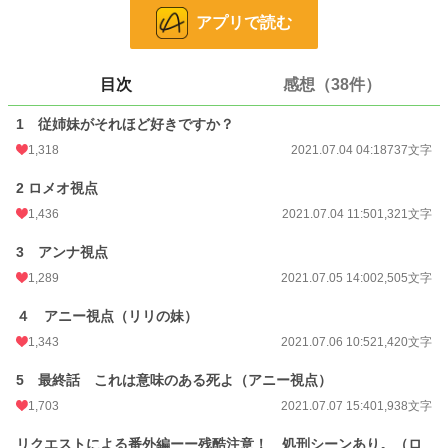
味、悪いかもしれません。ハッピーエンドではありません！
アプリで読む
小説
868 位 / 228,744 件
目次
感想（38件）
恋愛
497 位 / 66,363 件
1 従姉妹がそれほど好きですか？
お気に入り
1,913
1,318
2021.07.04 04:18
737文字
24h.ポイント
1,455 pt
2 ロメオ視点
文字数
14,127
1,436
2021.07.04 11:50
1,321文字
更新日時
2022.01.21 16:54
3 アンナ視点
初回公開日時
2021.07.04 04:18
1,289
2021.07.05 14:00
2,505文字
初回完結日時
2021.07.07 15:40
４ アニー視点（リリの妹）
週間ポイント
19,067 pt (470 位)
1,343
2021.07.06 10:52
1,420文字
月間ポイント
34,883 pt (1,312 位)
5 最終話 これは意味のある死よ（アニー視点）
1,703
2021.07.07 15:40
1,938文字
年間ポイント
274,022 pt (2,212 位)
リクエストによる番外編ーー残酷注意！ 処刑シーンあり。（ロ
累計ポイント
1,498,399 pt (3,885 位)