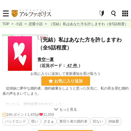
TOP
>
小説
>
恋愛小説
>
（完結）私はあなた方を許しますわ（全5話程度）
恋愛
完結
ｼｮｰﾄｼｮｰﾄ
R15
（完結）私はあなた方を許しますわ
（全5話程度）
青空一夏
（近況ボード：
47 件
）
お気に入りに追加して更新通知を受け取ろう
お気に入り追加
従姉妹に夢中な婚約者。婚約破棄をしようと思った矢先に、私の死を望む婚約
者の声をきいてしまう。
だったら、婚約破棄はやめましょう。
ふふふ、裏切っていたあなた方まとめて許して差し上げますわ。どうぞお幸せ
24h.ポイント
1,455pt
11,059
に！
バッドエンド
暗い
ざまぁ
裏切り者の婚約者
切ない
姉妹愛
悲しく切ない世界。全5話程度。それぞれの視点から物語がすすむ方式。後