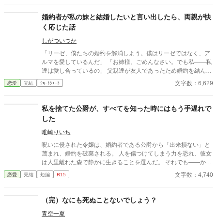
婚約者が私の妹と結婚したいと言い出したら、両親が快
く応じた話
しがついつか
「リーゼ、僕たちの婚約を解消しよう。僕はリーゼではなく、ア
ルマを愛しているんだ」 「お姉様、ごめんなさい。でも私――私
達は愛し合っているの」 父親達が友人であったため婚約を結んだ
リーゼ・マイヤーとダニエル・ミュラー。 ある日ダニエルに呼び
文字数：6,629
恋愛
完結
ｼｮｰﾄｼｮｰﾄ
出されたリーゼは、彼の口から婚約の解消と、彼女の妹のアルマ
と婚約を結び直すことを告げられた。 婚約者の交代は双方の両親
から既に了承を得ているという。 両親も妹の味方なのだと暗い気
私を捨てた公爵が、すべてを知った時にはもう手遅れで
持ちになったリーゼだったが…。
した
唯崎りいち
呪いに侵された令嬢は、婚約者である公爵から「出来損ない」と
蔑まれ、婚約を破棄される。 人を傷つけてしまう力を恐れ、彼女
は人里離れた森で静かに生きることを選んだ。 それでも――かつ
て愛した人が死にかけていると知った時、彼女は自らの命を削
文字数：4,740
恋愛
完結
短編
R15
り、その命を救う。 想いを告げることもなく、すべてを置いて去
った彼女。 やがて真実を知った公爵は、彼女を求めて森へ向かう
が―― そこにいたのは、別の男に手を取られ、幸せそうに微笑む
（完）なにも死ぬことないでしょう？
彼女の姿だった。 すれ違いの果てに、ようやく手に入れた幸せ
青空一夏
と、すべてを失った男の後悔の物語。