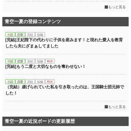
もっと見る
青空一夏の登録コンテンツ
小説
恋愛
完結
短編
[完結]王妃陛下の代わりに子供を産みます！と現れた愛人を教育
したら夫にざまぁしてました
小説
恋愛
完結
短編
R15
[完結]もう二度と大切なものを奪わせない！
小説
恋愛
完結
短編
R15
（完結）虐げられていた私を引き取ったのは、王国騎士団元帥で
した！
もっと見る
青空一夏の近況ボードの更新履歴