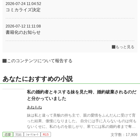
2026-07-24 11:04:52
コミカライズ決定
2026-07-12 11:11:08
書籍化のお知らせ
もっと見る
このコンテンツについて報告する
あなたにおすすめの小説
私の婚約者とキスする妹を見た時、婚約破棄されるのだ
と分かっていました
あねもね
妹は私と違って美貌の持ち主で、親の愛情をふんだんに受けて育
った結果、傲慢になりました。 自分には手に入らないものは何も
ないくせに、私のものを欲しがり、果てには私の婚約者まで奪い
ました。 その時分かりました。婚約破棄されるのだと……。
文字数：17,906
恋愛
完結
ｼｮｰﾄｼｮｰﾄ
R15