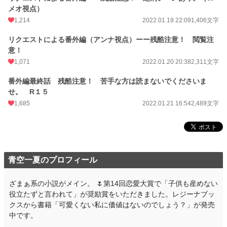
メオ視点）
1,214
2022.01.19 22:09
1,406文字
リクエストによる番外編（アンナ視点）ーー残酷注意！ 閲覧注
意！
1,071
2022.01.20 20:38
2,311文字
番外編最終話 残酷注意！ 苦手な方は読まないでくださいま
せ。 R１５
1,685
2022.01.21 16:54
2,489文字
青空一夏のプロフィール
ざまぁ系の小説がメイン。 🌷第14回恋愛大賞で「子供も産めない
役立たずと言われて」が奨励賞をいただきました。レジーナブッ
クスから書籍「可愛くない私に価値はないのでしょう？」が発売
中です。