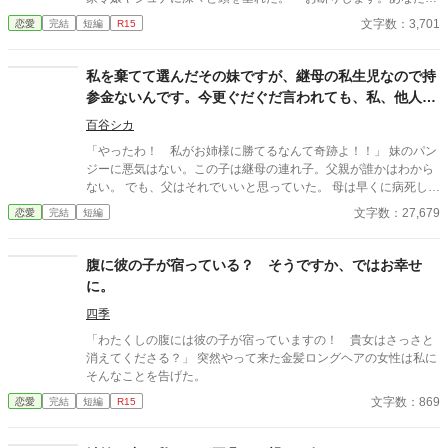
が私に対して行った数々の仕打ち、決して許すことはありませ
文字数：3,701
恋愛
完結
短編
R15
ん。今さら謝ったところで、もう遅い。ばーーーーーか」 王家と
四大公爵の子女は、王国を守る御神体を毎日清める義務がある。
ところが聖女ベルが現れたときから、朝の清めはヤシュナと弟の
私を棄てて選んだその妹ですが、継母の私生児なので持
カルルクのみが行なっている。務めを果たさず、自分を使い潰す
参金ないんです。今更ぐだぐだ言われても、私、他人な
気の王家にヤシュナは切れた。王家に対するざまぁの準備は着々
ので。
と進んでいる。
百谷シカ
「やったわ！ 私がお姉様に勝てるなんて奇跡よ！！」 妹のパン
ジーに悪気はない。この子は継母の連れ子。父親が誰かはわから
ない。 でも、父はそれでいいと思っていた。 母は早くに病死して
しまったし、今ここに愛があれば、パンジーの出自は問わない
文字数：27,679
恋愛
完結
短編
と。 同等の教育、平等の愛。私たちは、血は繋がらずとも、まあ
悪くない姉妹だった。 この日までは。 「すまないね、ラモーナ。
僕はパンジーを愛してしまったんだ」 婚約者ジェフリーに棄てら
腹に彼の子が宿っている？ そうですか、ではお幸せ
れた。 父はパンジーの結婚を許した。但し、心を凍らせて。 「ど
に。
ういう事だい！？ なぜ持参金が出ないんだよ！！」 「その子は
お父様の実子ではないと、あなたも承知の上でしょう？」 「なん
四季
て無礼なんだ！ 君たち親子は破滅だ！！」 ２ヶ月後、私は王立
「わたくしの腹には彼の子が宿っていますの！ 貴女はさっさと
図書館でひとりの男性と出会った。 王様より科学の研究を任され
消えてくださる？」 突然やって来た金髪ロングヘアの女性は私に
た侯爵令息シオドリック・ダッシュウッド博士。 「ラモーナ・ス
そんなことを告げた。
コールズ。私の妻になってほしい」 運命の恋だった。 ========
文字数：869
恋愛
完結
短編
R15
========================= （他エブリスタ様に投稿・エブ
リスタ様にて佳作受賞作品）