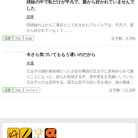
姉妹の中で私だけが平凡で、親から好かれていませんで
した
四季
四姉妹の上から二番目として生まれたアルノレアは、平凡で、親
から好かれていなくて……。
文字数：2,794
恋愛
完結
短編
今さら気づいてももう遅いのだから
木蓮
王太子の婚約者候補だった少女が隣国の王太子に見初められて嫁
ぐことになった。誰もが祝福する中、長年彼女を毛嫌いしていた
王太子だけは反対する。国王は息子の話に耳を傾け、彼が最後ま
で気づくことができなかった本心を心の奥底に沈めた。今さら気
文字数：11,305
恋愛
完結
ｼｮｰﾄｼｮｰﾄ
づいても不幸になるだけだから。 ＊こじらせ父子がひたすら言い
訳して、自分たちのやらかしに気づいて後悔するお話。暗いで
す。