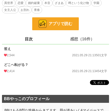
女学生と腕を組んでいたという、噂とか。婚約破棄、婚約者はにないと言ってい
異世界
恋愛
婚約破棄
本音
ざまあ
噂という化け物
学園
る。噂よね？
女主人公
お別れ
青春
けど、噂が本当ではなくても、真にうけて行動する人もいる。やり方は選べた筈
なのに。
アプリで読む
小説
1,158 位 / 228,851 件
恋愛
662 位 / 66,374 件
目次
感想（16件）
お気に入り
461
答え
24h.ポイント
1,214 pt
2,544
2021.05.29 21:13
501文字
文字数
955
どこへ転がる？
更新日時
2021.05.29 21:13
2,414
2021.05.29 21:13
454文字
初回公開日時
2021.05.29 21:13
初回完結日時
2021.05.29 21:16
週間ポイント
8,566 pt (1,171 位)
BBやっこのプロフィール
月間ポイント
29,182 pt (1,613 位)
BBはもろB型な性格からきてます。我が道をいく&マイペースで