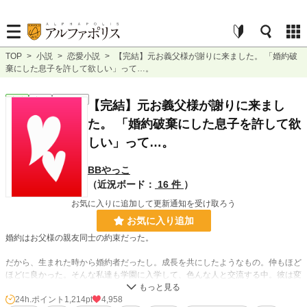
TOP
>
小説
>
恋愛小説
>
【完結】元お義父様が謝りに来ました。 「婚約破
棄にした息子を許して欲しい」って…。
恋愛
完結
ｼｮｰﾄｼｮｰﾄ
【完結】元お義父様が謝りに来まし
た。 「婚約破棄にした息子を許して欲
しい」って…。
BBやっこ
（近況ボード：
16 件
）
お気に入りに追加して更新通知を受け取ろう
お気に入り追加
婚約はお父様の親友同士の約束だった。
だから、生まれた時から婚約者だったし。成長を共にしたようなもの。仲もほど
ほどに良かった。そんな私達も学園に入学して、色んな人と交流する中。彼は変
わったわ。
24h.ポイント
1,214pt
4,958