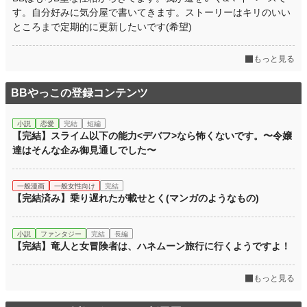
年間ポイント
474,468 pt (1,106 位)
す。自分好みに気分屋で書いてきます。ストーリーはキリのいい
ところまで定期的に更新したいです(希望)
累計ポイント
1,214,424 pt (4,799 位)
もっと見る
BBやっこの登録コンテンツ
小説
恋愛
完結
短編
【完結】スライム以下の能力<デバフ>なら怖くないです。〜令嬢
達はそんな企み御見通しでした〜
一般漫画
一般女性向け
完結
【完結済み】乗り遅れたが載せとく(マンガのようなもの)
小説
ファンタジー
完結
長編
【完結】竜人と女冒険者は、ハネムーン旅行に行くようですよ！
もっと見る