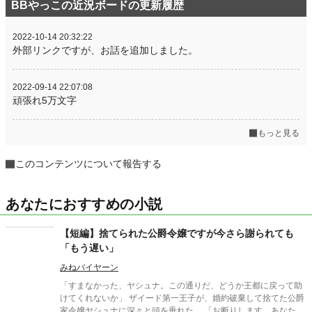
BBやっこの近況ボードの更新履歴
2022-10-14 20:32:22
外部リンクですが、お話を追加しました。
2022-09-14 22:07:08
頑張れ5万文字
もっと見る
このコンテンツについて報告する
あなたにおすすめの小説
【短編】捨てられた公爵令嬢ですが今さら謝られても
「もう遅い」
みねバイヤーン
「すまなかった、ヤシュナ。この通りだ、どうか王都に戻って助
けてくれないか」 ザイード第一王子が、婚約破棄して捨てた公爵
家令嬢ヤシュナに深々と頭を垂れた。 「お断りします。あなた方