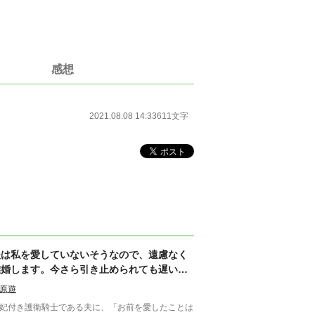
感想
2021.08.08 14:33
611文字
夫は私を愛していないそうなので、遠慮なく
離婚します。今さら引き止められても遅いで
す
原遊
妃付き護衛騎士である夫に、「お前を愛したことは