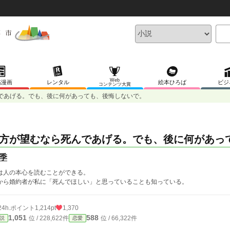
Web
稿漫画
レンタル
絵本ひろば
ビジ
コンテンツ大賞
であげる。でも、後に何があっても、後悔しないで。
方が望むなら死んであげる。でも、後に何があっ
季
は人の本心を読むことができる。
から婚約者が私に「死んでほしい」と思っていることも知っている。
24h.ポイント
1,214pt
1,370
1,051
588
位 / 228,622件
位 / 66,322件
説
恋愛