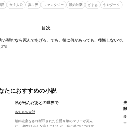
恋愛
女主人公
異世界
ファンタジー
婚約破棄
ざまぁ
ややダーク
目次
方が望むなら死んであげる。でも、後に何があっても、後悔しないで。
1,370
なたにおすすめの小説
私が死んだあとの世界で
もちもち太郎
藤
婚約破棄をされ断罪された公爵令嬢のマリーが死ん
王
だ。 初めはみんな喜んでいたが、時が経つにつれマ