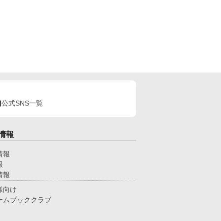
公式SNS一覧
情報
情報
報
情報
様向け
ームブッククラブ