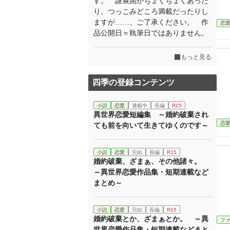
す。 謎展開がちょくちょくあった
り、つっこみどころ満載だったりし
ますが……、ご了承ください。 作
恋
品公開日＝執筆日ではありません。
もっと見る
四季の登録コンテンツ
小説
恋愛
連載中
長編
R15
異世界恋愛短編集 ～婚約破棄され
恋
ても前を向いて生きてゆくのです～
小説
恋愛
完結
長編
R15
婚約破棄、ざまぁ、その他諸々。
～異世界恋愛作品集・短期連載など
まとめ～
小説
恋愛
完結
長編
R15
婚約破棄とか、ざまぁとか。 ～異
フ
世界恋愛作品集・短期連載などまと