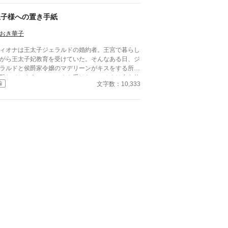
王子様への置き手紙
おき華子
ィオナは王太子ジェラルドの婚約者。王宮で暮らし
がら王太子妃教育を受けていた。そんなある日、ジ
ラルドと侯爵家令嬢のマデリーンがキスをする所を
撃してしまう。ショックを受けたフィオナは自ら修
文字数：10,333
編
院に行くことを決意し、護衛騎士のエルマーととも
王宮を逃げ出した。置き手紙を読んだ皇太子が追い
けてくるとは思いもせずに⋯⋯ 小説家になろうに
掲載しています。