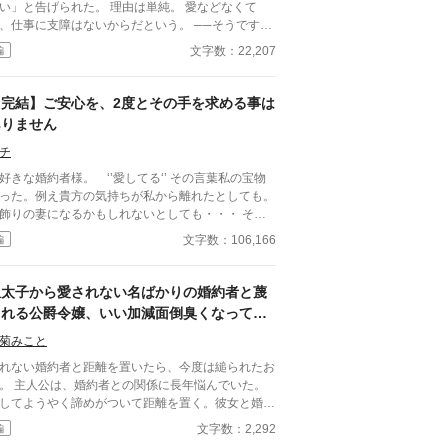
」と告げられた。 理由は単純。 愛などなくて
、仕事に支障はないからだという。 ──そうです
も遠慮する必要はありません
文字数：22,207
編
たちとの関係、贈り物の選
。 夫が「当然のように」こなしていたそれらは、
べて私が整えていたもの。 離婚後、少しずつ歯車
【完結】ご安心を、2度とその手を求める事は
始める。 気づいたときにはもう遅い。 積み上
ありません
てきた信用は、静かに崩れていく。 一方で私は、
もとへ。 今さら引き止められても、遅いので
チ
。
好きな婚約者様。 ‘’愛してる‘’ その言葉私の宝物
った。例え貴方の気持ちが私から離れたとしても。
飾りの妻になるかもしれないとしても・・・ それ
も、私は貴方を想っていたい。 独り過ごす刻もそ
文字数：106,166
編
だけで幸せを感じられた。たった一つの希望
皇太子から愛されない名ばかりの婚約者と蔑
まれる公爵令嬢、いい加減面倒臭くなって皇
太子から意図的に距離をとったらあっちから
菊みこと
迫ってきた。なんで？
れない婚約者と距離を置いたら、今度は縋られたお
との関係に長年悩んでいた。
してようやく諦めがついて距離を置く。彼女と婚約
のこれからはどうなっていくのだろうか。 小説家
文字数：2,292
編
なろう様でも投稿しています。