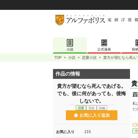
小説
公式漫画
投
TOP
>
小説
>
恋愛小説
>
貴方が望むなら死ん
作品の情報
貴
貴方が望むなら死んであげる。
でも、後に何があっても、後悔
四
しないで。
私
恋愛
完結
短編
だ
お気に入り追加
小
お気に入り
215