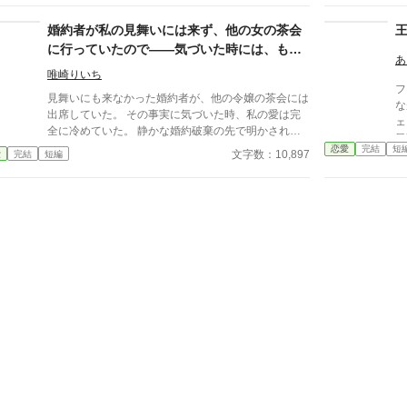
いたします。 ※1回の投稿文字数は少な目です。 ※前
半と後半はストーリーの雰囲気が変わります。 表紙
婚約者が私の見舞いには来ず、他の女の茶会
は「かんたん表紙メーカー２」にて作成いたしまし
に行っていたので――気づいた時には、もう
た。 ❇❇❇❇❇❇❇❇❇ 2024年10月追記 お読みいただ
あ
愛は完全に冷めていました
き、ありがとうございます。 こちらの作品は完結し
唯崎りいち
フ
ておりますが、10月20日より「番外編 バストリ
見舞いにも来なかった婚約者が、他の令嬢の茶会には
な
ー・アルマンの事情」を追加投稿致しますので、一
出席していた。 その事実に気づいた時、私の愛は完
ェ
旦、表記が連載中になります。ご了承ください。 1ペ
全に冷めていた。 静かな婚約破棄の先で明かされる
目
ージの文字数は少な目です。 約4800文字程度の番外
王家との繋がりと、彼の後悔。
恋愛
完結
短
道
文字数：10,897
愛
完結
短編
編です。 バストリー・アルマンって誰やねん……と
に
いう読者様のお声が聞こえてきそう……(；´∀｀) ロイ
か
王子の側近です。（←言っちゃう作者 笑） ※番外編
も
投稿後は完結表記に致します。再び、番外編等を投稿
する際には連載表記となりますこと、ご容赦いただけ
ますと幸いです。