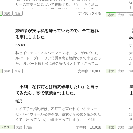
ない
リーの重要さに気づいて後悔する。 だが、もう遅
も
い。なんてったって、私を断罪したのはあなた達なの
か。 それなら、こちら
文字数：2,475
愛
完結
短編
ですから。
恋愛
完結
短
ね。 王妃の機嫌、侍女
定
す
婚約者が実は私を嫌っていたので、全て忘れ
は狂い
る事にしました
げ
王妃の
Kouei
ポ
す
私セイシェル・メルハーフェンは、 あこがれていた
大
ルパート・プレトリア伯爵令息と婚約できて幸せだっ
だ
た。 ルパート様も私に歩み寄ろうとして下さってい
お
る。 けれど私は聞いてしまった。ルパート様の本音
で
文字数：8,966
愛
完結
短編
恋愛
完結
短
を。 『我慢するしかない』 『彼女といると疲れる』
れ
私はルパート様に嫌われていたの？ 本当は厭わしく
思っていたの？ だから私は決めました。 あなたを忘
「不細工なお前とは婚約破棄したい」と言っ
れようと… ※この作品は、他投稿サイトにも公開し
てみたら、秒で破棄されました。
ています。
桜乃
下
ロイ王子の婚約者は、不細工と言われているテレー
つ
ゼ・ハイウォール公爵令嬢。彼女からの愛を確かめた
話。 主人公は、婚約者
くて、思ってもいない事を言ってしまう。 「不細工
そ
なお前とは婚約破棄したい」 この一言が重要な言葉
者
文字数：10,028
ァンタジー
完結
短編
恋愛
完結
短
だなんて思いもよらずに。 ※短編です。11/21に完結
に