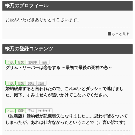
桜乃のプロフィール
お読みいただきありがとうございます。
もっと見る
桜乃の登録コンテンツ
小説
恋愛
連載中
長編
グリム・リーパーは恋をする ～最初で最後の死神の恋～
小説
恋愛
完結
短編
婚約破棄すると言われたので、これ幸いとダッシュで逃げまし
た。殿下、すみませんが追いかけてこないでください。
小説
恋愛
完結
ｼｮｰﾄｼｮｰﾄ
《改稿版》婚約者が記憶喪失になりました……思わず嘘をついて
しまったが、あれは仕方なかったということで（←言い訳です）