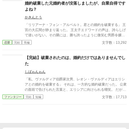
さい。６話で完結の短編です。
婚約破棄した元婚約者が没落しましたが、自業自得です
よね？
かきんとう
「リリアーナ・フォン・アルベルト。君との婚約を破棄する」 王
宮の大広間が静まり返った。 王太子エドワードの声は、誇らしげ
で迷いがない。その隣には、勝ち誇ったように微笑む男爵令嬢の
セシリアが寄り添っていた。 「君は嫉妬深く、セシリアを何度も
文字数：13,292
恋愛
完結
長編
いじめてきた。そんな女性を未来の王妃にはできない」 身に覚え
のない罪状が次々と並べられる。 けれど私は、ただ静かに微笑ん
だ。 「……そうですか」
【完結】破棄されたのは、婚約だけではありませんでし
た
しばゎんゎん
「私、ヴァルディア伯爵家次男、レオン・ヴァルディアはエリシ
アとの婚約を破棄する」 それは、一方的な婚約破棄だった。 公衆
の面前で告げられた言葉と、エリシアに向けられる嘲笑。 だがエ
リシア・ラングレイは、それを静かに受け入れる。 断罪される側
文字数：17,713
ファンタジー
完結
短編
として…。 なぜなら、彼女は知っていたからだ。 この栄華を、誰
が支え、誰が築き上げてきたのかを。 愚かな選択は、やがて当然
の帰結をもたらす。 時が来たとき、真に断罪される者が明確に示
される。 残酷な結果。 支えを外し、高みを目指した結果、真っ逆
さまに転落する男、レオン。 利用価値がなくなった男〘レオン〙
を容赦なく切り捨てる女、アルシェ侯爵家令嬢のミレイユ。 そ