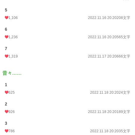
う……(；´∀｀)
ロイ王子の側近です。（←言っちゃう作者 笑）
5
1,106
2022.11.16 20:20
208文字
※番外編投稿後は完結表記に致します。再び、番外編等を投稿する際には連載表
6
記となりますこと、ご容赦いただけますと幸いです。
1,236
2022.11.16 20:20
565文字
小説
2,222 位 / 228,834 件
7
ファンタジー
358 位 / 53,329 件
1,319
2022.11.17 20:20
666文字
お気に入り
759
昔々……
24h.ポイント
646 pt
1
文字数
10,028
625
2022.11.18 20:20
24文字
更新日時
2024.10.22 21:20
2
初回公開日時
2022.11.15 06:40
926
2022.11.18 20:20
189文字
初回完結日時
2022.11.21 20:23
3
週間ポイント
3,427 pt (2,942 位)
786
2022.11.18 20:20
35文字