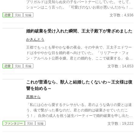
ブリガルドは見知らぬ女の子をパートナーにしていた。 そして、
ショーンはこう言った。 「可愛げのないお前が悪いんだから！お
前みたいな地味で不細工なやつと結婚なんて悪夢だ！今すぐ婚約
文字数：4,936
恋愛
完結
短編
を破棄してくれ！」 王子の誕生日パーティで何してるんだ…。と
呆れるけど、こんな大勢の前で婚約破棄を要求してくれてありが
とうございます。 今すぐ婚約破棄して本来の自分の姿に戻りま
婚約破棄を受け入れた瞬間、王太子殿下が青ざめました
す！
かきんとう
王都でもっとも華やかな春の夜会。その中央で、王太子エドワー
ドは冷ややかな目を婚約者へ向けていた。 「リリアーナ・フォ
ン・アルベルト公爵令嬢。君との婚約を、ここで破棄する」 会場
が一瞬で静まり返る。 リリアーナは淡い金髪を揺らし、静かに王
文字数：14,653
恋愛
完結
長編
太子を見つめ返した。 「理由を、お聞きしてもよろしいでしょう
か」 「理由など明白だ。君は嫉妬深く、心が狭い。それに比べ、
私は真実の愛を見つけた」 そう言ってエドワードが隣へ引き寄せ
これが普通なら、獣人と結婚したくないわ～王女様は復
たのは、男爵令嬢のセシリアだった。
讐を始める～
黒鴉そら
「私には心から愛するテレサがいる。君のような偽りの愛とは違
う、魂で繋がった番なのだ。君との婚約は破棄させていただこ
う！」 自身の成人を祝う誕生パーティーで婚約破棄を申し出た王
子と婚約者と番と、それを見ていた第三者である他国の姫のお
文字数：19,222
ファンタジー
完結
短編
話。 全然関係ない第三者がおこなっていく復讐？ そこまでざまぁ
要素は強くないです。 最後まで書いているので更新をお待ちくだ