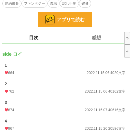
婚約破棄
ファンタジー
魔法
試し行動
破棄
※短編です。11/21に完結いたします。
※1回の投稿文字数は少な目です。
アプリで読む
※前半と後半はストーリーの雰囲気が変わります。
目次
感想
表紙は「かんたん表紙メーカー２」にて作成いたしました。
side ロイ
❇❇❇❇❇❇❇❇❇
2024年10月追記
1
664
2022.11.15 06:40
20文字
お読みいただき、ありがとうございます。
2
こちらの作品は完結しておりますが、10月20日より「番外編 バストリー・ア
ルマンの事情」を追加投稿致しますので、一旦、表記が連載中になります。ご了
762
2022.11.15 06:40
162文字
承ください。
3
1ページの文字数は少な目です。
874
2022.11.15 07:40
616文字
約4800文字程度の番外編です。
4
バストリー・アルマンって誰やねん……という読者様のお声が聞こえてきそ
967
2022.11.15 20:20
586文字