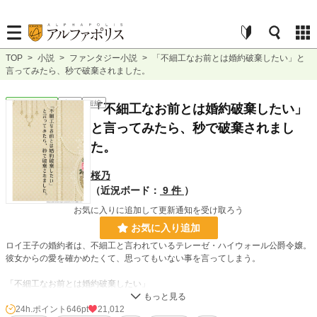
TOP
>
小説
>
ファンタジー小説
>
「不細工なお前とは婚約破棄したい」と
言ってみたら、秒で破棄されました。
ファンタジー
完結
短編
「不細工なお前とは婚約破棄したい」
と言ってみたら、秒で破棄されまし
た。
桜乃
（近況ボード：
9 件
）
お気に入りに追加して更新通知を受け取ろう
お気に入り追加
ロイ王子の婚約者は、不細工と言われているテレーゼ・ハイウォール公爵令嬢。
彼女からの愛を確かめたくて、思ってもいない事を言ってしまう。
「不細工なお前とは婚約破棄したい」
この一言が重要な言葉だなんて思いもよらずに。
24h.ポイント
646pt
21,012