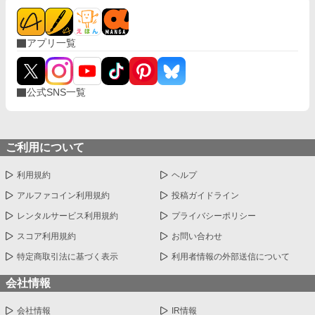
う、真の勝者は彼らではない… 真の勝者はすべてを見通し、手中
に収めたエリシアだった。 これは、静かにすべてを制する才女
と、 自ら破滅を選んだ愚かな者たちの物語。 ※毎日2話ずつ公開
アプリ一覧
予定です（午前/午後 各1話を順次予約投稿予定）。 ※16話で完結
しました
公式SNS一覧
ご利用について
利用規約
ヘルプ
アルファコイン利用規約
投稿ガイドライン
レンタルサービス利用規約
プライバシーポリシー
スコア利用規約
お問い合わせ
特定商取引法に基づく表示
利用者情報の外部送信について
会社情報
会社情報
IR情報