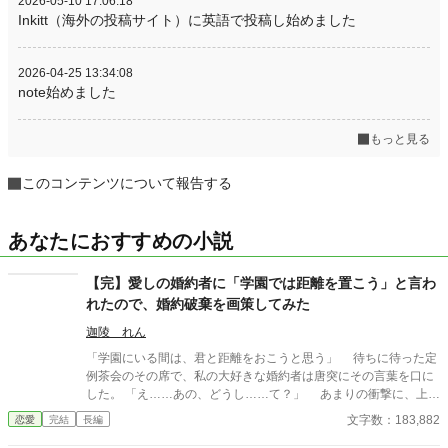
2026-05-10 17:06:18
Inkitt（海外の投稿サイト）に英語で投稿し始めました
2026-04-25 13:34:08
note始めました
もっと見る
このコンテンツについて報告する
あなたにおすすめの小説
【完】愛しの婚約者に「学園では距離を置こう」と言わ
れたので、婚約破棄を画策してみた
迦陵 れん
「学園にいる間は、君と距離をおこうと思う」 待ちに待った定
例茶会のその席で、私の大好きな婚約者は唐突にその言葉を口に
した。 「え……あの、どうし……て？」 あまりの衝撃に、上手
く言葉が紡げない。 彼にそんなことを言われるなんて、夢にも
文字数：183,882
恋愛
完結
長編
思っていなかったから。 ーーーーーーーーーーーーー 侯爵令嬢