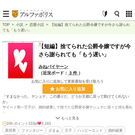
TOP
>
小説
>
恋愛小説
>
【短編】捨てられた公爵令嬢ですが今さら謝られ
ても「もう遅い」
恋愛
完結
短編
R15
【短編】捨てられた公爵令嬢ですが今
さら謝られても「もう遅い」
みねバイヤーン
（近況ボード：
3 件
）
お気に入りに追加して更新通知を受け取ろう
お気に入り追加
「すまなかった、ヤシュナ。この通りだ、どうか王都に戻って助けてくれない
か」
ザイード第一王子が、婚約破棄して捨てた公爵家令嬢ヤシュナに深々と頭を垂れ
た。
「お断りします。あなた方が私に対して行った数々の仕打ち、決して許すことは
ありません。今さら謝ったところで、もう遅い。ばーーーーーか」
24h.ポイント
333pt
2,183
王家と四大公爵の子女は、王国を守る御神体を毎日清める義務がある。ところが
異世界
ファンタジー
ざまぁ
王子
ハッピーエンド
婚約破棄
聖女ベルが現れたときから、朝の清めはヤシュナと弟のカルルクのみが行なって