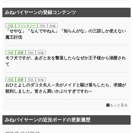
累計ポイント
573,212 pt (9,345 位)
みねバイヤーンの登録コンテンツ
小説
ファンタジー
完結
短編
「せやな」「なんでやねん」「知らんがな」の三語しか使えない
魔王討伐
小説
恋愛
完結
短編
モフ犬ですが、あざと女を撃退したらなぜか王子様から溺愛され
て
小説
恋愛
完結
短編
おひとよしのダコタ夫人～夫がメイドと駆け落ちしたら、求婚が
殺到しました。皆さん買いかぶりすぎですわ～
もっと見る
みねバイヤーンの近況ボードの更新履歴