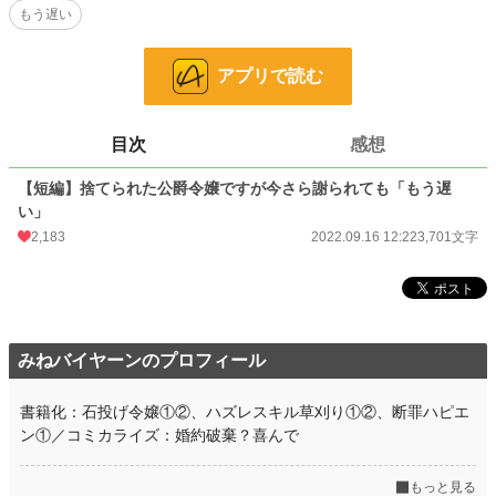
もう遅い
いる。務めを果たさず、自分を使い潰す気の王家にヤシュナは切れた。王家に対
するざまぁの準備は着々と進んでいる。
アプリで読む
小説
4,456 位 / 228,896 件
恋愛
2,351 位 / 66,387 件
目次
感想
お気に入り
376
【短編】捨てられた公爵令嬢ですが今さら謝られても「もう遅
24h.ポイント
333 pt
い」
2,183
2022.09.16 12:22
3,701文字
文字数
3,701
更新日時
2022.09.16 12:22
初回公開日時
2022.09.16 12:22
初回完結日時
2022.09.16 12:22
みねバイヤーンのプロフィール
週間ポイント
1,318 pt (7,246 位)
書籍化：石投げ令嬢①②、ハズレスキル草刈り①②、断罪ハピエ
月間ポイント
ン①／コミカライズ：婚約破棄？喜んで
5,172 pt (8,205 位)
年間ポイント
124,925 pt (4,928 位)
もっと見る