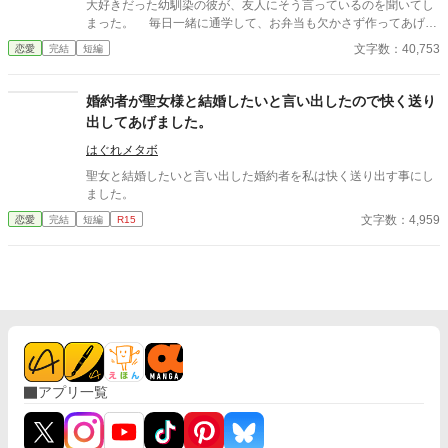
大好きだった幼馴染の彼が、友人にそう言っているのを聞いてし
まった。 毎日一緒に通学して、お弁当も欠かさず作ってあげて
いたのに。 幼馴染と恋人は別なのだとも言っていた。 そし
文字数：40,753
恋愛
完結
短編
て、ある日突然、私は全てを奪われた。 幼馴染としての役割ま
で奪われたら、私はどうしたらいいの？ サクッと終わる短編
を目指しました。 内容的に薄い部分があるかもしれませんが、
婚約者が聖女様と結婚したいと言い出したので快く送り
短く纏めることを重視したので、物足りなかったらすみませんm
出してあげました。
(_ _)m
はぐれメタボ
聖女と結婚したいと言い出した婚約者を私は快く送り出す事にし
ました。
文字数：4,959
恋愛
完結
短編
R15
アプリ一覧