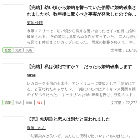
ユリアの婚約は、仲の良い親同士によって、幼い頃に結ばれたも
のだった。 吊り目でキツい雰囲気を持つユリアと、女性からの
【完結】幼い頃から婚約を誓っていた伯爵に婚約破棄さ
憧れの的である婚約者。 自分たちが不似合いであることなど、
れましたが、数年後に驚くべき事実が発覚したので会い
とうに分かっていることだった。 だから──学園にいる間と言
に行こうと思います
わず、彼を自分から解放してあげようと思ったのだ。 婚約者へ
菊池 快晴
の淡い恋心は、心の奥底へとしまいこんで……。 第18回恋愛小説
令嬢メアリーは、幼い頃から将来を誓い合ったゼイン伯爵に婚約
大賞で、『奨励賞』をいただきましたっ！ ※基本的にゆるふわ設
破棄される。 その隣には見知らぬ女性が立っていた。 二人は傍か
定です。 ※プロット苦手派なので、話が右往左往するかもしれま
ら見ても仲睦まじいカップルだった。 両家の挨拶を終えて、幸せ
せん。→故に、タグは徐々に追加していきます ※感想に返信して
な結婚前パーティで、その出来事は起こった。 メアリーは彼との
文字数：13,736
恋愛
完結
長編
ると執筆が進まないという鈍足仕様のため、返事は期待しないで
出会いを思い返しながら打ちひしがれる。 数年後、心の傷がよう
貰えるとありがたいです。 ※仕事が休みの日のみの執筆になるた
やく癒えた頃、メアリーの前に、謎の女性が現れる。 彼女の口か
め、毎日は更新できません……(書きだめできた時だけします)ご
ら発せられた言葉は、ゼインのとんでもない事実だった――。 ※
【完結】私は側妃ですか？ だったら婚約破棄します
了承くださいませ。 ※※しれっと短編から長編に変更しました。
ハッピーエンド＆純愛 他サイトでも掲載しております。
(だって絶対終わらないと思ったから！)
hikari
レガローグ王国の王太子、アンドリューに突如として「側妃にす
る」と言われたキャサリン。一緒にいたのはアトキンス男爵令嬢
のイザベラだった。 キャサリンは婚約破棄を告げ、護衛のエドワ
ードと侍女のエスターと共に実家へと帰る。そして、魔法使いに
文字数：22,272
恋愛
完結
短編
R15
弟子入りする。 その後、モナール帝国がレガローグに侵攻する話
が上がる。実はエドワードはモナール帝国のスパイだった。後
に、エドワードはモナール帝国の第一皇子ヴァレンティンを紹介
【完】幼馴染と恋人は別だと言われました
する。 ※ざまあの回には★がついています。
迦陵 れん
「幼馴染みは良いぞ。あんなに便利で使いやすいものはない」