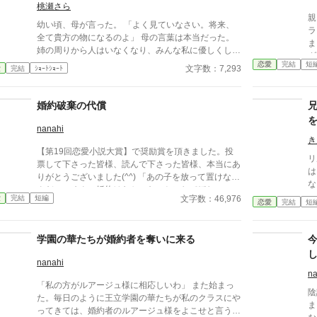
桃瀬さら
親
幼い頃、母が言った。 「よく見ていなさい。将来、
ラ
全て貴方の物になるのよ」 母の言葉は本当だった。
ま
姉の周りから人はいなくなり、みんな私に優しくして
ダ
くれる。 何不自由ない生活、宝石、ドレスを手に入
恋愛
完結
短
ィ
文字数：7,293
愛
完結
ｼｮｰﾄｼｮｰﾄ
れた。惨めな姉に残ったのは婚約者だけ。 私は姉の
さ
全てを奪いたかった。 それなのに、どうして私はこ
け
んな目にあっているの？ 姉の全てを奪うつもりが全
婚約破棄の代償
い
てを失った妹の話。
カ
nanahi
き
【第19回恋愛小説大賞】で奨励賞を頂きました。投
リ
票して下さった皆様、読んで下さった皆様、本当にあ
は
りがとうございました(^^) 「あの子を放って置けない
な
んだ。ごめん。婚約はなかったことにしてほしい」
入
文字数：46,976
愛
完結
短編
ある日突然、侯爵令嬢エバンジェリンは婚約者アダム
恋愛
完結
短
ィ
スに一方的に婚約破棄される。破局に追い込んだのは
初
婚約者の幼馴染メアリという平民の儚げな娘だった。
化
学園の華たちが婚約者を奪いに来る
エバンジェリンを差し置いてアダムスとメアリはひと
会
時の幸せに酔うが、婚約破棄の代償は想像以上に大き
nanahi
かった。
na
「私の方がルアージュ様に相応しいわ」 また始まっ
陰
た。毎日のように王立学園の華たちが私のクラスにや
ま
ってきては、婚約者のルアージュ様をよこせと言う。