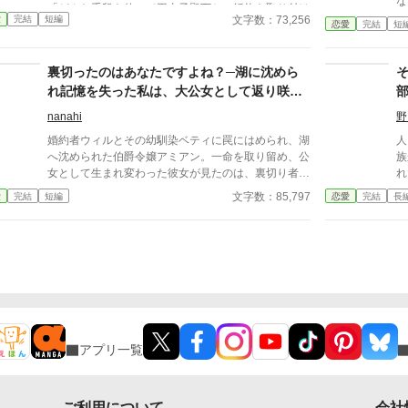
な
「どんな手段を使って王太子殿下との婚約を取り付け
っ
文字数：73,256
愛
完結
短編
たのかしら？どうせ汚い手でしょ？」 はぁ。私から
恋愛
完結
短
っ
婚約したいと申し出たことなんて一度もないのに。見
ー
目麗しく、優雅で優しいルアージュ様は令嬢達にとて
し
裏切ったのはあなたですよね？─湖に沈めら
も人気がある。それなのにどうして元平民の私に婚約
ー
の話が舞い込んだのか不思議で仕方がない。 「シャ
れ記憶を失った私は、大公女として返り咲き
ロン。メガネは人前では外さないように。絶対にだ」
幸せを掴みます
nanahi
野
入学式の日、ルアージュ様が私に言った。きっと、ひ
どい近視で丸メガネの地味な私が恥ずかしいんだ。だ
婚約者ウィルとその幼馴染ベティに罠にはめられ、湖
人
からそんなことを言うのだろう。勝手に私はそう思い
へ沈められた伯爵令嬢アミアン。一命を取り留め、公
族
こんでいたけど、どうやら違ったみたいで……？
女として生まれ変わった彼女が見たのは、裏切り者の
れ
幸せな家庭だった。 アミアンは絶望を乗り越え、第
いく」 これは、
文字数：85,797
愛
完結
短編
恋愛
完結
長
二の人生を歩む決意をする。いまだ国に影響力を持つ
主
先の王弟の大公女として、輝くほど磨き上げられてい
と巡り
ったアミアンに再会したウィルは激しく後悔するが、
期
今更遅かった。 全ての記憶を取り戻したアミアン
日
は、ついに二人の悪事を断罪する。
ね
の
す
アプリ一覧
ご利用について
会社