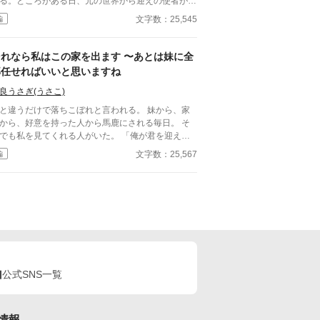
る。ところがある日、元の世界から迎えの使者がや
て来た。盾の神獣の加護を受けるカーラがいなくな
文字数：25,545
編
たことで、王国の守りの力が弱まり、凶悪モンスタ
が大繁殖。王国を救うため、カーラに戻ってきてほ
いと言うのだ。カーラは日本の便利グッズを手にチ
それなら私はこの家を出ます 〜あとは妹に全
ト能力でモンスターと戦うのだが…
部任せればいいと思いますね
良うさぎ(うさこ)
と違うだけで落ちこぼれと言われる。 妹から、家
から、好意を持った人から馬鹿にされる毎日。 そ
でも私を見てくれる人がいた。 「俺が君を迎えに
落ちこぼれと言われた私が、極悪当
文字数：25,567
編
と婚約させられそうになったと思ったら、運命の人
会えた話。 異能、シンデレラ、溺愛 ※一応初
バージョン(下書き)5万文字書いてあって、鎌倉の
々やらなにやら、母様ざまぁまで書いてありました
。 ただ、設定やプロット、キャラ、口調を変えた
で、続きは書けなくないですが、超時間かかりま
。 ご要望が多ければ、続き書きますね。
公式SNS一覧
情報