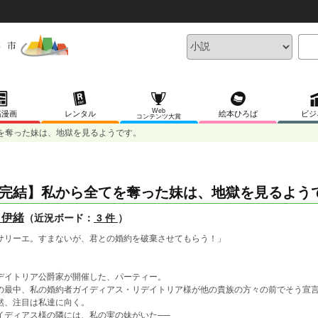
Web
稿漫画
レンタル
絵本ひろば
ビジ
コンテンツ大賞
を奪った妹は、地獄を見るようです。
完結】私から全てを奪った妹は、地獄を見るよう
 伊緒
（近況ボード：
3 件
）
サリーエ。すまないが、君との婚約を破棄させてもらう！」
デイトリア公爵家が開催した、パーティー。
の最中、私の婚約者ガイディアス・リデイトリア様が他の貴族の方々の前でそう宣
然、注目は私達に向く。
イディアス様の隣には、私の実の妹がいた──