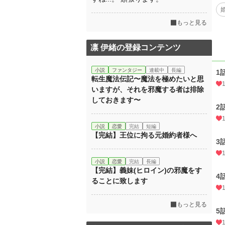
もっと見る
凛 伊緒の登録コンテンツ
小説
ファンタジー
連載中
長編
1
転生魔法伝記〜魔法を極めたいと思
いますが、それを邪魔する者は排除
しておきます〜
2
小説
恋愛
完結
短編
【完結】王位に拘る元婚約者様へ
3
小説
恋愛
完結
長編
【完結】義妹(ヒロイン)の邪魔をす
4
ることに致します
もっと見る
5