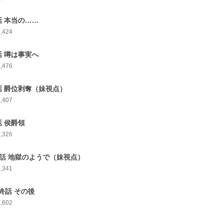
話 本当の……
1,424
話 噂は事実へ
1,476
話 爵位剥奪（妹視点）
1,407
話 侯爵領
1,326
0話 地獄のようで（妹視点）
1,341
終話 その後
1,602