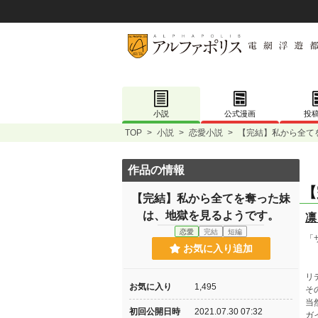
小説
公式漫画
投
TOP
>
小説
>
恋愛小説
>
【完結】私から全て
作品の情報
【
【完結】私から全てを奪った妹
は、地獄を見るようです。
凛
恋愛
完結
短編
「
お気に入り追加
リ
お気に入り
1,495
そ
当
初回公開日時
2021.07.30 07:32
ガ