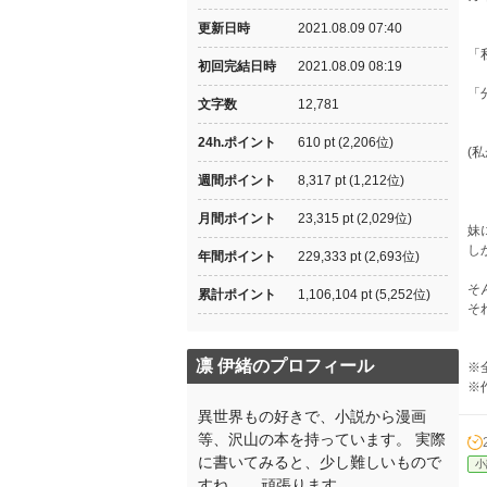
更新日時
2021.08.09 07:40
「
初回完結日時
2021.08.09 08:19
「
文字数
12,781
24h.ポイント
610 pt (2,206位)
(
週間ポイント
8,317 pt (1,212位)
月間ポイント
23,315 pt (2,029位)
妹
し
年間ポイント
229,333 pt (2,693位)
そ
累計ポイント
1,106,104 pt (5,252位)
そ
凛 伊緒のプロフィール
※
※
異世界もの好きで、小説から漫画
等、沢山の本を持っています。 実際
に書いてみると、少し難しいもので
小
すね...。 頑張ります。