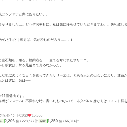
私はシファナと共にありたい。」
分かりました……どうぞお幸せに。私は先に帰らせていただきますわ。…失礼致し
私からどれだけ奪えば、気が済むのだろう……。)
に宝石類を、服を、婚約者を……全てを奪われたサリーエ。
かし彼女は、妹を最後まで責めなかった。
んな地獄のような日々を送ってきたサリーエは、とある人との出会いにより、運命
れとは逆に、妹は──
全11話構成です。
作者がシステムに不慣れな時に書いたものなので、ネタバレの嫌な方はコメント欄
24h.ポイント
610pt
15,300
2,206
1,250
位 / 228,577件
位 / 66,314件
説
恋愛