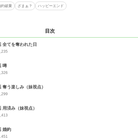
婚約破棄
ざまぁ？
ハッピーエンド
目次
話 全てを奪われた日
1,235
話 噂
1,326
話 奪う楽しみ（妹視点）
1,299
話 用済み（妹視点）
1,413
話 婚約
1,451