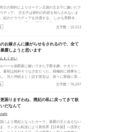
同士の密約によりローラン王国の王太子に嫁いだク
ウディア。 王太子は密約の内容を知らされないま
、妃のクラウディアを冷遇する。 しかも男爵令嬢
イアナをそばに置き、面倒な公務はいつもクラウデ
文字数：10,213
編
アに押しつけていた。 ついにダイアナにそそのか
れた王太子は、ある日クラウディアに離縁を突きつ
る。 「本当にいいのですね？」 クラウディアは暗
兄のお嫁さんに嫌がらせをされるので、全て
目で王太子に告げる。 「これからあなたの絶望の
ウントダウンが始まりますわ」
を暴露しようと思います
んもくせい
ルベール侯爵家に嫁いできた子爵令嬢、ナタリー
、最初は純朴そうな少女だった。積極的に雑事をこ
し、兄と仲睦まじく話す彼女は、徐々に家族に受け
れられ、気に入られていく。しかし、主人公のソフ
文字数：76,247
編
アに対しては冷たく、嫌がらせばかりをしてくる。
めは些細なものだったが、それらのいじめは日々悪
していき、痺れを切らしたソフィアは、両家の食事
今更困りますわね、廃妃の私に戻ってきて欲
で……
しいだなんて
nahi
謀により廃妃となったカーラ。最愛の王と会えない
ま、ランダム転送により異世界【日本国】へ流罪と