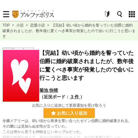
TOP
>
小説
>
恋愛小説
>
【完結】幼い頃から婚約を誓っていた伯爵に婚約
破棄されましたが、数年後に驚くべき事実が発覚したので会いに行こうと思いま
す
恋愛
完結
長編
【完結】幼い頃から婚約を誓っていた
伯爵に婚約破棄されましたが、数年後
に驚くべき事実が発覚したので会いに
行こうと思います
菊池 快晴
（近況ボード：
3 件
）
お気に入りに追加して更新通知を受け取ろう
お気に入り追加
令嬢メアリーは、幼い頃から将来を誓い合ったゼイン伯爵に婚約破棄される。
その隣には見知らぬ女性が立っていた。
二人は傍から見ても仲睦まじいカップルだった。
両家の挨拶を終えて、幸せな結婚前パーティで、その出来事は起こった。