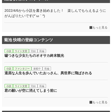
月間ポイント
39,883 pt (1,144 位)
2022/4/6から小説を書き始めました！ 楽しんでもらえるように
がんばりたいです(*´ω｀*)
年間ポイント
717,601 pt (604 位)
累計ポイント
1,247,496 pt (4,674 位)
もっと見る
菊池 快晴の登録コンテンツ
小説
ライト文芸
完結
長編
嘘つきな少女たちのオオサカ終末観光
小説
ファンタジー
連載中
長編
退屈な人生を歩んでいたおっさん、異世界に飛ばされる
小説
ライト文芸
完結
長編
君の願いが空に消えてしまう前に
もっと見る