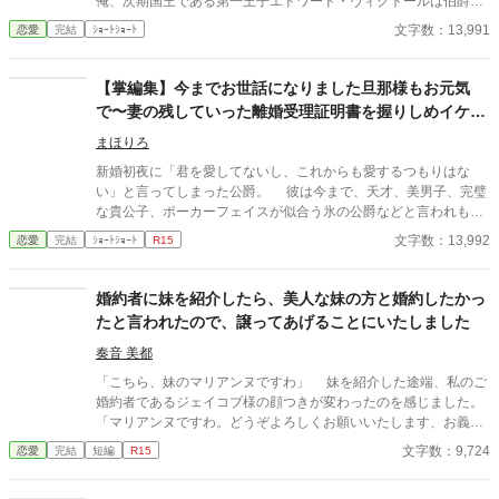
俺、次期国王である第一王子エドワード・ヴィクトールは伯爵令
嬢のメリー・アナラシアと婚約破棄する」 と宣言されるなん
文字数：13,991
恋愛
完結
ｼｮｰﾄｼｮｰﾄ
て・・・
【掌編集】今までお世話になりました旦那様もお元気
で〜妻の残していった離婚受理証明書を握りしめイケメ
ン公爵は涙と鼻水を垂らす
まほりろ
新婚初夜に「君を愛してないし、これからも愛するつもりはな
い」と言ってしまった公爵。 彼は今まで、天才、美男子、完璧
な貴公子、ポーカーフェイスが似合う氷の公爵などと言われもて
はやされてきた。 しかし新婚初夜に暴言を吐いた女性が、初恋
文字数：13,992
恋愛
完結
ｼｮｰﾄｼｮｰﾄ
R15
の人で、命の恩人で、伝説の聖女で、妖精の愛し子であったこと
を知り意気消沈している。 彼の手には元妻が置いていった「離
婚受理証明書」が握られていた……。 他掌編七作品収録。 ※無
婚約者に妹を紹介したら、美人な妹の方と婚約したかっ
断転載を禁止します。 ※朗読動画の無断配信も禁止します 「Cop
たと言われたので、譲ってあげることにいたしました
yright（C）2023-まほりろ／若松咲良」 某小説サイトに投稿し
た掌編八作品をこちらに転載しました。 【収録作品】 ①「今まで
奏音 美都
お世話になりました旦那様もお元気で〜ポーカーフェイスの似合
「こちら、妹のマリアンヌですわ」 妹を紹介した途端、私のご
う天才貴公子と称された公爵は、妻の残していった離婚受理証明
婚約者であるジェイコブ様の顔つきが変わったのを感じました。
書を握りしめ涙と鼻水を垂らす」 ②「何をされてもやり返せない
「マリアンヌですわ。どうぞよろしくお願いいたします、お義兄
臆病な公爵令嬢は、王太子に竜の生贄にされ壊れる。能ある鷹と
様」 「ど、どうも……」 ジェイコブ様が瞳を大きくし、マリア
文字数：9,724
恋愛
完結
短編
R15
天才美少女は爪を隠す」 ③「運命的な出会いからの即日プロポー
ンヌに見惚れています。ジェイコブ様が私をチラッと見て、おっ
ズ。婚約破棄された天才錬金術師は新しい恋に生きる！」 ④「4
しゃいました。 「リリーにこんな美しい妹がいたなんて、知らな
月1日10時30分喫茶店ルナ、婚約者は遅れてやってきた〜新聞は