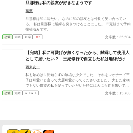
かったよ。婚約するなら妹君の方としたかったなぁ、なん
旦那様は私の親友が好きなようです
星座占いを見る為だけにある訳ではない」 ⑤「『お姉様はズル
て……」 「分かりましたわ」 こうして私のご婚約者は、妹のご
い！』が口癖の双子の弟が現世の婚約者！ 前世では弟を立てる
葛葉
婚約者となったのでした。
事を親に強要され馬鹿の振りをしていましたが、現世では奴とは
旦那様は私に冷たい。 なのに私の親友とは仲良く笑い合ってい
他人なので天才として実力を充分に発揮したいと思います！」 ⑥
る。 私は旦那様に離縁を突きつけることにした。 ※完結まで予約
「婚約破棄をしたいと彼は言った。契約書とおふだにご用心」 ⑦
投稿済みです。
「伯爵家に半世紀仕えた老メイドは伯爵親子の罠にハマり無一文
で追放される。老メイドを助けたのはポーカーフェイスの美女で
文字数：35,504
恋愛
完結
短編
R15
した」 ⑧「お客様の中に褒め褒めの感想を書ける方はいらっしゃ
いませんか？ 天才美文感想書きVS普通の少女がえんぴつで書い
た感想！」
【完結】私に可愛げが無くなったから、離縁して使用人
として雇いたい？ 王妃修行で自立した私は離縁だけさ
せてもらいます。
西東友一
私も始めは世間知らずの無垢な少女でした。 それをレオナード王
子は可愛いと言って大層可愛がってくださいました。 大した家柄
でもない貴族の私を娶っていただいた時には天にも昇る想いでし
た。 だから、貴方様をお慕いしていた私は王妃としてこの国をよ
文字数：15,788
恋愛
完結
ｼｮｰﾄｼｮｰﾄ
くしようと礼儀作法から始まり、国政に関わることまで勉強し、
全てを把握するよう努めてまいりました。それも、貴方様と私の
未来のため。 ･･･なのに。 貴方様は、愛人と床を一緒にするよう
になりました。 貴方様に理由を聞いたら、「可愛げが無くなった
のが悪い」ですって？ 愛がない結婚生活などいりませんので、離
縁させていただきます。 そう、申し上げたら貴方様は―――