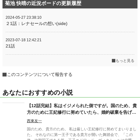
菊池 快晴の近況ボードの更新履歴
2024-05-27 23:38:10
２1話：レナセールの想い(side)
2023-07-18 12:42:21
21話
もっと見る
このコンテンツについて報告する
あなたにおすすめの小説
【12話完結】私はイジメられた側ですが。国のため、貴
方のために王妃修行に努めていたら、婚約破棄を告げら
れ、友人に裏切られました。
西東友一
国のため、貴方のため。 私は厳しい王妃修行に努めてまいりまし
た。 それなのに第一王子である貴方が開いた舞踏会で、「この