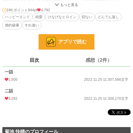
メアリーは彼との出会いを思い返しながら打ちひしがれる。
数年後、心の傷がようやく癒えた頃、メアリーの前に、謎の女性が現れる。
24h.ポイント
944pt
4,792
彼女の口から発せられた言葉は、ゼインのとんでもない事実だった――。
ハッピーエンド
純愛
けなげなヒロイン
切ない
どんでん返し
婚約破棄
すれ違い
※ハッピーエンド＆純愛
他サイトでも掲載しております。
アプリで読む
小説
1,378 位 / 228,744 件
目次
感想（2件）
恋愛
788 位 / 66,364 件
お気に入り
761
一話
1,500
2022.11.25 11:30
7,566文字
24h.ポイント
944 pt
二話
文字数
13,736
3,292
2022.11.25 11:30
6,170文字
更新日時
2022.11.25 11:30
初回公開日時
2022.11.25 11:30
初回完結日時
2022.11.25 11:31
菊池 快晴のプロフィール
週間ポイント
5,655 pt (1,820 位)