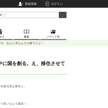
新規登録
ログイン
ネス
書籍
メディア化
いや、あんた等なんざお断りだよ！
中に国を創る。え、移住させて
お日様元気な青空と。
くて良いなんて最高！」