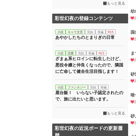
もっと見る
幼
彩世幻夜の登録コンテンツ
国
小説
キャラ文芸
完結
長編
R15
あやかしたちのとまりぎの日常
ま
小説
恋愛
完結
長編
R15
ざまぁ系ヒロインに転生したけど、
悪役令嬢と仲良くなったので、隣国
に亡命して健全生活目指します！
砂
小説
ファンタジー
完結
長編
屋台飯！ いらない子認定されたの
唯
で、旅に出たいと思います。
もっと見る
砂
彩世幻夜の近況ボードの更新履
歴