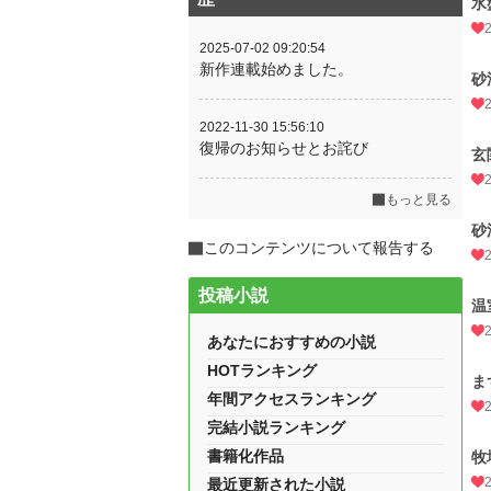
水
2025-07-02 09:20:54
新作連載始めました。
砂
2022-11-30 15:56:10
復帰のお知らせとお詫び
玄
もっと見る
砂
このコンテンツについて報告する
投稿小説
温
あなたにおすすめの小説
HOTランキング
ま
年間アクセスランキング
完結小説ランキング
書籍化作品
牧
最近更新された小説