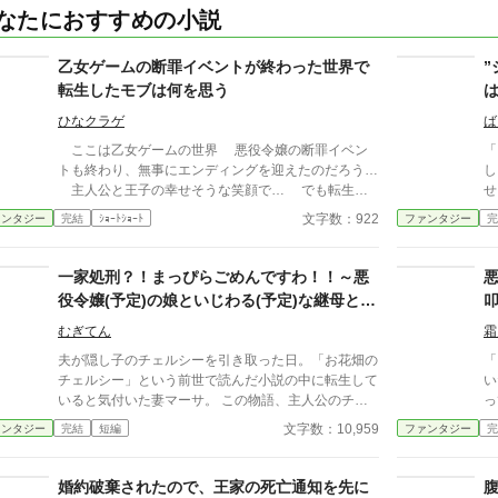
なたにおすすめの小説
乙女ゲームの断罪イベントが終わった世界で
”
転生したモブは何を思う
ひなクラゲ
ば
ここは乙女ゲームの世界 悪役令嬢の断罪イベン
「
トも終わり、無事にエンディングを迎えたのだろう…
し
主人公と王子の幸せそうな笑顔で… でも転生者
せ
であるモブは思う きっとこのまま幸福なまま終わ
にハ
文字数：922
ァンタジー
完結
ｼｮｰﾄｼｮｰﾄ
ファンタジー
完
る筈がないと…
し
ラ
こ
一家処刑？！まっぴらごめんですわ！！～悪
結
役令嬢(予定)の娘といじわる(予定)な継母と馬
宮
鹿(現在進行形)な夫
こ
むぎてん
霜
は
夫が隠し子のチェルシーを引き取った日。「お花畑の
「う
ラ
チェルシー」という前世で読んだ小説の中に転生して
い
強
いると気付いた妻マーサ。 この物語、主人公のチェ
っ
の
ルシーは悪役令嬢だ。 最後は華麗な「ざまあ」の末
気
文字数：10,959
ァンタジー
完結
短編
ファンタジー
完
今
に一家全員の処刑で幕を閉じるバッドエンド‥‥‥な
ラ
ど
んて、まっぴら御免ですわ！絶対に阻止して幸せにな
物
って見せましょう！！ 悪役令嬢(予定)の娘と、意地悪
載
婚約破棄されたので、王家の死亡通知を先に