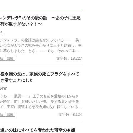
シンデレラ” のその後の話 〜あの子に王妃
は荷が重すぎない？！〜
ぅ
シンデレラ」の物語は誰もが知っている—— 美
い少女がガラスの靴を手がかりに王子と結婚し、幸
に暮らしました、とさ。 ……でも、それって本当
ッピーエンド？ 気がつけば、私は義理の姉と
文字数：18,227
結
短編
てこの物語の中に転生していた。しかも、シンデレ
を散々いびった舞踏会の夜の直後。手遅れ感満載。
のままだと、エラ（シンデレラ）は確かに王子と
悪役令嬢の父は、家族の死亡フラグをすべて
婚するけど、その後待っているのは不幸な未来。王
叩き潰すことにした
での嫁いびり、王子の無関心、そして孤独——。
んなエンディング、認められるわけない！ 私
月零
舞踏会をブッチして、魔法使いの弟子になった。エ
わ……最悪……」 王子の名前を愛娘の口からき
を救うために。だけど予想外の魔法の呪文、クセの
た瞬間、前世を思いだした俺。 愛する妻と娘を失
すぎる師匠、そして最悪なことに……！？ エラ
て、王家に復讐する悪役令嬢の父に転生していると
幸せを取り戻すため、義理姉のドタバタ救出劇が
づいてしまった。 気付いたなら、妻と娘の死亡フ
文字数：8,124
結
短編
、幕を開ける！ 果たして本当のハッピーエンドは
グは破壊するよ。 まだ二人とも生きてるからね。
こにあるのか——！？
語の通りになんて、させるか！ ※他サイトにも掲
中
腹違いの妹にすべてを奪われた薄幸の令嬢