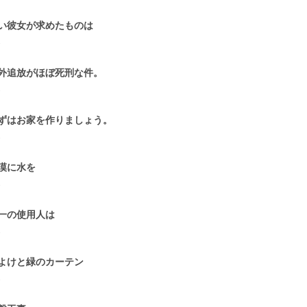
い彼女が求めたものは
2
外追放がほぼ死刑な件。
2
ずはお家を作りましょう。
2
漠に水を
2
一の使用人は
2
よけと緑のカーテン
2