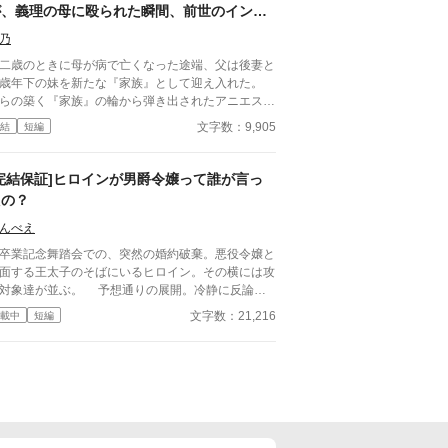
が、義理の母に殴られた瞬間、前世のインテ
リヤクザなおっさんがぶちギレた場合。
乃
二歳のときに母が病で亡くなった途端、父は後妻と
歳年下の妹を新たな『家族』として迎え入れた。
らの築く『家族』の輪から弾き出されたアニエス
、ある日義母の私室に呼び出され――。 タイトル
文字数：9,905
結
短編
りのおっさんコメディーです。
[完結保証]ヒロインが男爵令嬢って誰が言っ
たの？
んべえ
業記念舞踏会での、突然の婚約破棄。悪役令嬢と
面する王太子のそばにいるヒロイン。その横には攻
達が並ぶ。 予想通りの展開。冷静に反論す
令嬢。 しかし、天真爛漫で優しさが売りの
文字数：21,216
載中
短編
ずのヒロインの瞳を見た瞬間、背筋に冷たいものが
の知識を活用し、定められた運命に
らがい、「自分の人生」を歩んだのは、、、 ※本
は生成AIによる文章案をもとに、作者が取捨選択・
筆修正して制作した作品です。 構成、設定は作者
よるものです。 賞・出版申請を目的とした作品で
ありません。