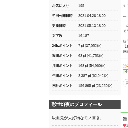
そ
お気に入り
195
…
初回公開日時
2021.04.28 18:00
更新日時
2021.05.13 18:00
「
そ
文字数
16,187
新
24h.ポイント
7 pt (37,052位)
【
連
週間ポイント
63 pt (41,753位)
月間ポイント
168 pt (54,960位)
小
年間ポイント
2,387 pt (62,942位)
累計ポイント
156,895 pt (23,250位)
彩世幻夜のプロフィール
吸血鬼が大好物なモノ書き。
誰