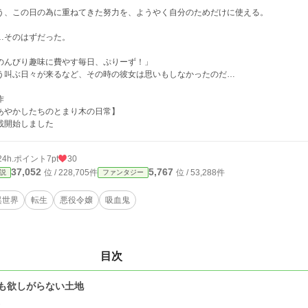
う、この日の為に重ねてきた努力を、ようやく自分のためだけに使える。
…そのはずだった。
のんびり趣味に費やす毎日、ぷりーず！」
う叫ぶ日々が来るなど、その時の彼女は思いもしなかったのだ…
作
あやかしたちのとまり木の日常】
載開始しました
24h.ポイント
7pt
30
37,052
5,767
位 / 228,705件
位 / 53,288件
説
ファンタジー
異世界
転生
悪役令嬢
吸血鬼
目次
も欲しがらない土地
2