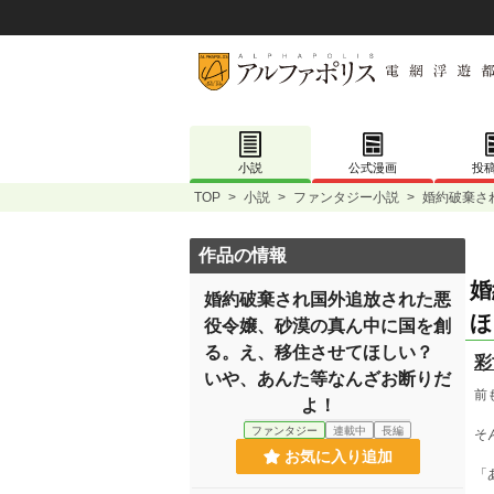
小説
公式漫画
投
TOP
>
小説
>
ファンタジー小説
>
婚約破棄さ
作品の情報
婚
婚約破棄され国外追放された悪
ほ
役令嬢、砂漠の真ん中に国を創
る。え、移住させてほしい？
彩
いや、あんた等なんざお断りだ
前
よ！
ファンタジー
連載中
長編
そ
お気に入り追加
「