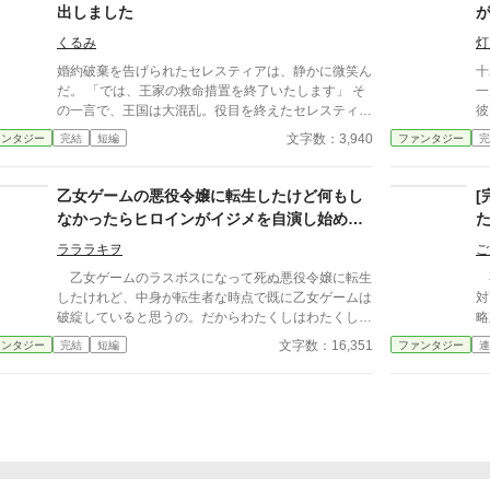
(予定)な継母と、馬鹿(現在進行形)な夫。3人の登場人
出しました
物がそれぞれの愛の形、家族の形を確認し幸せになる
お話です。
くるみ
灯
婚約破棄を告げられたセレスティアは、静かに微笑ん
十
だ。 「では、王家の救命措置を終了いたします」 そ
一
の一言で、王国は大混乱。役目を終えたセレスティア
彼
は、晴れやかに旅立つ。
は
文字数：3,940
ァンタジー
完結
短編
ファンタジー
完
通
乙女ゲームの悪役令嬢に転生したけど何もし
なかったらヒロインがイジメを自演し始めた
のでお望み通りにしてあげました。魔法で(°
ラララキヲ
ご
∀°)
乙女ゲームのラスボスになって死ぬ悪役令嬢に転生
卒
したけれど、中身が転生者な時点で既に乙女ゲームは
対
破綻していると思うの。だからわたくしはわたくしの
略対象
ままに生きるわ。 ……それなのにヒロインさんが
る悪役
文字数：16,351
ァンタジー
完結
短編
ファンタジー
連
イジメを自演し始めた。ゲームのストーリーを展開し
は
たいと言う事はヒロインさんはわたくしが死ぬ事をお
走る。 ゲーム
望みね？なら、わたくしも戦いますわ。 でも、わ
あ
たくしも暇じゃないので魔法でね。 ヒロイン「私は
作
ホラー映画の主人公か？！」 『見えない何か』に
加
襲われるヒロインは──── ※作中『イジメ』という
に
表現が出てきますがこの作品はイジメを肯定するもの
は