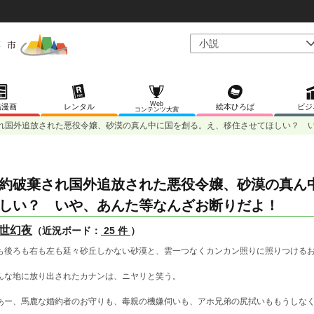
Web
稿漫画
レンタル
絵本ひろば
ビジ
コンテンツ大賞
れ国外追放された悪役令嬢、砂漠の真ん中に国を創る。え、移住させてほしい？ 
約破棄され国外追放された悪役令嬢、砂漠の真ん
しい？ いや、あんた等なんざお断りだよ！
世幻夜
（近況ボード：
25 件
）
も後ろも右も左も延々砂丘しかない砂漠と、雲一つなくカンカン照りに照りつける
んな地に放り出されたカナンは、ニヤリと笑う。
あー、馬鹿な婚約者のお守りも、毒親の機嫌伺いも、アホ兄弟の尻拭いももうしな