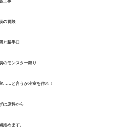
盤工事
2
漠の冒険
2
関と勝手口
2
漠のモンスター狩り
2
室……と言うか冷室を作れ！
2
ずは原料から
2
場始めます。
2