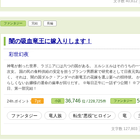
文字数 40,812
ファンタジー
完結
長編
闇の吸血竜王に嫁入りします！
彩世幻夜
神竜が創った世界、ラゴニアには六つの国がある。 エルシエルはそのうちの
次女。 国の民の食料供給の安定を担うプランツ男爵家で研究者として日夜元
く。 それは、闇の国ダルク・アンダーの新竜王の花嫁を選ぶ宴への招待状。 
らしくないお嬢様の運命の歯車が回りだす。 ※毎日正午に一話ずつ公開！ ※
日、第一部完結！
36,746
5
7pt
24h.ポイント
小説
位 / 228,725件
ファンタジー
ファンタジー
竜人族
転生“悪役”ヒロイン
竜
文字数 127,803