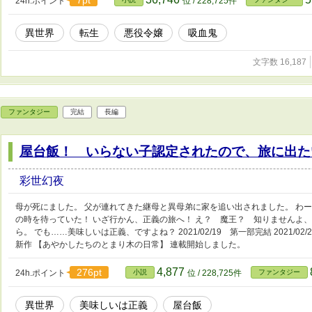
24h.ポイント
位 / 228,725件
異世界
転生
悪役令嬢
吸血鬼
文字数 16,187
ファンタジー
完結
長編
屋台飯！ いらない子認定されたので、旅に出た
彩世幻夜
母が死にました。 父が連れてきた継母と異母弟に家を追い出されました。 わ
の時を待っていた！ いざ行かん、正義の旅へ！ え？ 魔王？ 知りませんよ
ら。 でも……美味しいは正義、ですよね？ 2021/02/19 第一部完結 2021/02/
新作 【あやかしたちのとまり木の日常】 連載開始しました。
4,877
276pt
24h.ポイント
小説
位 / 228,725件
ファンタジー
異世界
美味しいは正義
屋台飯