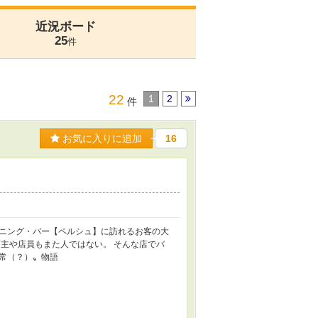
近況ボード
25
件
22
1
2
件
お気に入りに追加
16
ニング・バー【ペルシュ】に訪れるお客の大
主や店員もまた人ではない。 そんな店でバ
常（？）〟物語