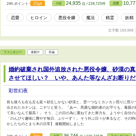
24,935
10,7
21pt
24h.ポイント
小説
位 / 228,725件
恋愛
恋愛
ヒロイン
悪役令嬢
魔法
精霊
妖精
文字数 169,968
ファンタジー
連載中
長編
婚約破棄され国外追放された悪役令嬢、砂漠の真
させてほしい？ いや、あんた等なんざお断り
彩世幻夜
前も後ろも右も左も延々砂丘しかない砂漠と、雲一つなくカンカン照りに照り
出されたカナンは、ニヤリと笑う。 「あー、馬鹿な婚約者のお守りも、毒親
て良いなんて最高！」 そう、この日の為に重ねてきた努力を、ようやく自分の
「のんびり趣味に費やす毎日、ぷりーず！」 そう叫ぶ日々が来るなど、その時
かしたちのとまり木の日常】 連載開始しました
36,746
5
7pt
小説
ファンタジー