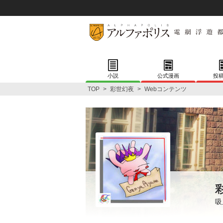
小説
公式漫画
投
TOP
>
彩世幻夜
>
Webコンテンツ
吸