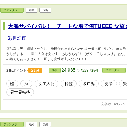
ファンタジー
完結
長編
大海サバイバル！ チートな船で俺TUEEE な
彩世幻夜
突然異世界に転移させられ、神様から与えられたのは一艘の船でした。 無人
から始まる―― ※主人公は女です、あしからず！ （ボクっ子じゃありません
の娘でもありません！ 正しく女性が主人公です！）
24,935
21pt
24h.ポイント
小説
位 / 228,725件
ファンタジー
船
海
女主人公
精霊
吸血鬼
勇者
賢
異世界転移
文字数 169,275
ファンタジー
完結
長編