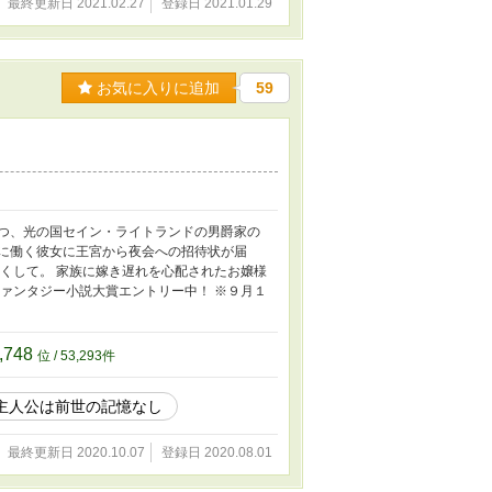
最終更新日 2021.02.27
登録日 2021.01.29
お気に入りに追加
59
一つ、光の国セイン・ライトランドの男爵家の
気に働く彼女に王宮から夜会への招待状が届
かくして。 家族に嫁き遅れを心配されたお嬢様
ファンタジー小説大賞エントリー中！ ※９月１
,748
位 / 53,293件
主人公は前世の記憶なし
最終更新日 2020.10.07
登録日 2020.08.01