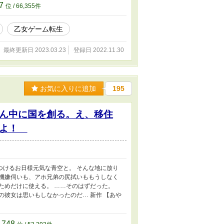
77
位 / 66,355件
乙女ゲーム転生
最終更新日 2023.03.23
登録日 2022.11.30
お気に入りに追加
195
ん中に国を創る。え、移住
だよ！
つけるお日様元気な青空と。 そんな地に放り
の機嫌伺いも、アホ兄弟の尻拭いももうしなく
ためだけに使える。 ……そのはずだった。
の彼女は思いもしなかったのだ… 新作 【あや
,748