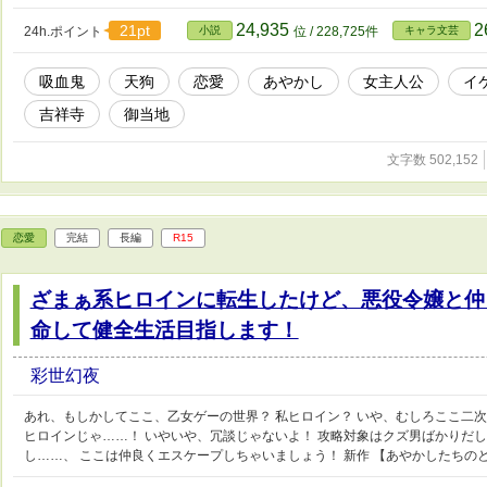
24,935
2
21pt
24h.ポイント
小説
位 / 228,725件
キャラ文芸
吸血鬼
天狗
恋愛
あやかし
女主人公
イ
吉祥寺
御当地
文字数 502,152
恋愛
完結
長編
R15
ざまぁ系ヒロインに転生したけど、悪役令嬢と仲
命して健全生活目指します！
彩世幻夜
あれ、もしかしてここ、乙女ゲーの世界？ 私ヒロイン？ いや、むしろここ二
ヒロインじゃ……！ いやいや、冗談じゃないよ！ 攻略対象はクズ男ばかりだ
し……、 ここは仲良くエスケープしちゃいましょう！ 新作 【あやかしたちの