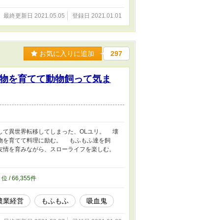
最終更新日 2021.05.05
登録日 2021.01.01
お気に入りに追加
297
物を育てて動物飼って気ま
て異世界転移してしまった、OLユリ。 壊
物を育てて料理に励む。 もふもふ達を飼
友情を育みながら、スローライフを楽しむ。
7
位 / 66,355件
農業経営
もふもふ
吸血鬼