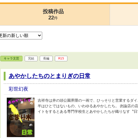
投稿作品
22
件
キャラ文芸
完結
長編
R15
あやかしたちのとまりぎの日常
彩世幻夜
吉祥寺は井の頭公園界隈の一画で、ひっそりと営業するダイ
半はひとではないもの、いわゆるあやかしたち。 勿論店の店
イトをするとある専門学校生とあやかしたちが織りなす〝日