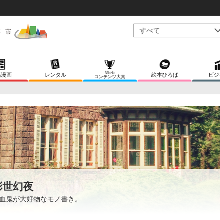
Web
稿漫画
レンタル
絵本ひろば
ビジ
コンテンツ大賞
彩世幻夜
血鬼が大好物なモノ書き。