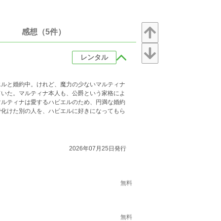
感想（5件）
レンタル
エルと婚約中。けれど、魔力の少ないマルティナ
ていた。マルティナ本人も、公爵という家格によ
マルティナは愛するハビエルのため、円満な婚約
で化けた別の人を、ハビエルに好きになってもら
2026年07月25日発行
無料
無料