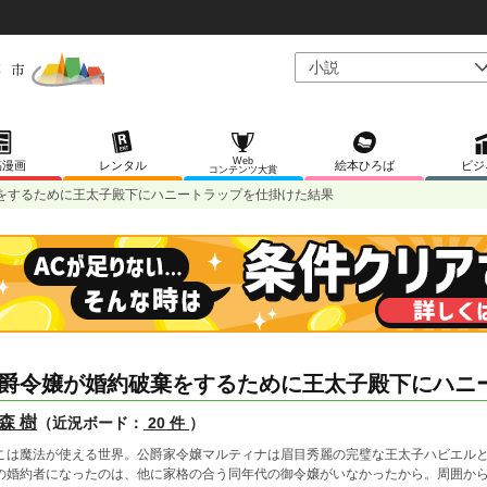
Web
稿漫画
レンタル
絵本ひろば
ビジ
コンテンツ大賞
をするために王太子殿下にハニートラップを仕掛けた結果
爵令嬢が婚約破棄をするために王太子殿下にハニ
森 樹
（近況ボード：
20 件
）
こは魔法が使える世界。公爵家令嬢マルティナは眉目秀麗の完璧な王太子ハビエル
の婚約者になったのは、他に家格の合う同年代の御令嬢がいなかったから。周囲か