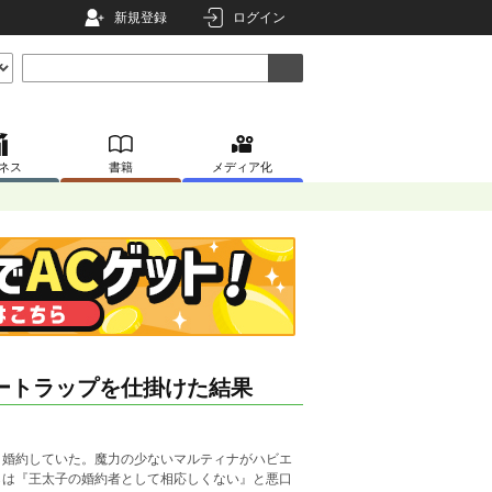
新規登録
ログイン
ネス
書籍
メディア化
ートラップを仕掛けた結果
と婚約していた。魔力の少ないマルティナがハビエ
らは『王太子の婚約者として相応しくない』と悪口