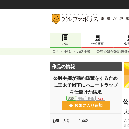
小説
公式漫画
投
TOP
>
小説
>
恋愛小説
>
公爵令嬢が婚約破棄
作品の情報
公爵令嬢が婚約破棄をするため
に王太子殿下にハニートラップ
を仕掛けた結果
恋愛
完結
長編
R18
公
お気に入り追加
大
こ
お気に入り
1,442
ル