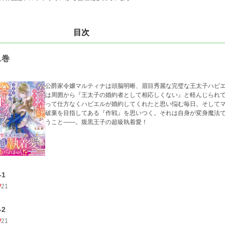
目次
1巻
公爵家令嬢マルティナは頭脳明晰、眉目秀麗な完璧な王太子ハビ
は周囲から『王太子の婚約者として相応しくない』と軽んじられ
って仕方なくハビエルが婚約してくれたと思い悩む毎日。そして
破棄を目指してある『作戦』を思いつく。それは自身が変身魔法
うこと――。腹黒王子の超級執着愛！
-1
21
-2
21