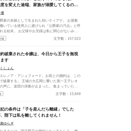
も、 この際すべて切り捨ててしまいましょう。
態度を変えた途端、家族が溺愛してくるのは
なぜですか？～
 優
爵家の末娘として生まれた幼いティアナ。 お屋敷
働いている使用人に虐げられ『公爵家の汚点』と呼
末。 お父様やお兄様は私に関心がないみた
願った。 そんな中、夢の中
文字数：157,023
長編
本を読むと自分の正体が明らかに。 ◆恋愛要素は
半はありませんが、後半になるにつれて発展してい
ますのでご了承ください。
婚約破棄された令嬢は、今日から王子を無視
します
くしょん
エレノア・アシュフォード。お前との婚約は、この
棄する」 王城の大広間に響いた第一王子レオ
の声に、楽団の演奏が止まった。 集まっていた貴
たちは息をのみ、次の瞬間にはざわめきが広がる。
文字数：15,849
編
レノアはゆっくりと顔を上げた。 目の前では、王
が腰に手を回した美しい令嬢――侯爵令嬢セシリア
勝ち誇ったように微笑んでいる。
側妃の条件は「子を産んだら離縁」でした
が、陛下は私を離してくれません！
瀬ゆらぎ