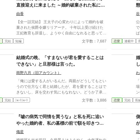
歳。 リッカルド国とドントール国の和平のため
婚
直接迎えに来ました ～婚約破棄された私に、
に、マティアはこの国に嫁いできた。ポールとの結婚
王太子ではなく国王陛下が求婚してきます〜
は政略的なもの。彼らの意志は一切介入していない。
由香
谷
「どんなことがあっても、僕は君を王妃とは認めな
【全一話完結】 王太子の心変わりによって婚約を破
公
い。」 ポールはマティアを憎しみを込めた目でマ
棄された侯爵令嬢リリアーナ。 十年以上受け続けた
で
ティアを見つめる。美しい黒髪に青い瞳。ドントール
王妃教育も辞退し、ようやく自由になれると思ってい
ばれる始
国の宝石と評されるマティア。 「私が……ずっと貴
た。 ところが数日後、侯爵家を訪れたのは国王陛下
い。 ただ、愛されたいと
文字数：7,687
愛
完結
短編
恋愛
連載中
方を好きだったと知っても、妻として認めてくれない
本人。 「王妃教育を辞退されると困る。私の妃にな
の
の……？」 「ちっ……」 ポールは顔をしかめて舌
ってほしい」 努力を踏みにじった王太子はすべてを
前
打ちをした。 「……だからどうした。幼いころの
失い、選ばれたのは誠実に生きてきた彼女だった。
き
結婚式の晩、「すまないが君を愛することは
くだらない感情に……今更意味はない。」 ポール
これは、年上国王に溺愛されながら、世界一幸せな王
できない」と旦那様は言った。
は険しい顔でマティアを睨みつける。銀色の髪に赤い
妃になるまでの逆転ラブストーリー。
瞳のポール。マティアにとってポールは大切な初恋の
雨野六月（旧アカウント）
わ
相手。 だが、ポールにはマティアを愛することはで
きない理由があった。 二人の結婚式が行われた一週
「俺には愛する人がいるんだ。両親がどうしてもとい
「
間後、マティアは衝撃の事実を知ることになる。
うので仕方なく君と結婚したが、君を愛することはで
場で破
「サラが懐妊したですって‥‥‥！？」
きないし、床を交わす気にもなれない。どうか了承し
ン
てほしい」 結婚式の晩、新妻クロエが夫ロバートか
族
文字数：3,886
愛
完結
ｼｮｰﾄｼｮｰﾄ
恋愛
完結
長
ら要求されたのは、お飾りの妻になることだった。
エ
「君さえ黙っていれば、なにもかも丸くおさまる」と
子
諭されて、クロエはそれを受け入れる。そして――
が
『嘘の病気で同情を買うな』と私を死に追い
やった婚約者、私の墓標の前で額を叩きつ
け、血の涙を流して号泣する大破滅！
熾星
花