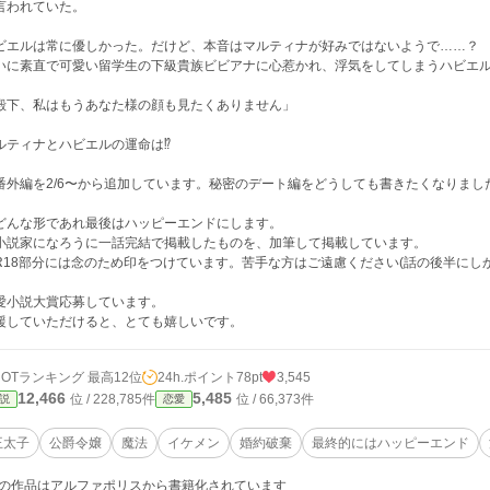
言われていた。
ビエルは常に優しかった。だけど、本音はマルティナが好みではないようで……？
いに素直で可愛い留学生の下級貴族ビビアナに心惹かれ、浮気をしてしまうハビエ
殿下、私はもうあなた様の顔も見たくありません」
ルティナとハビエルの運命は⁉︎
番外編を2/6〜から追加しています。秘密のデート編をどうしても書きたくなりまし
どんな形であれ最後はハッピーエンドにします。
小説家になろうに一話完結で掲載したものを、加筆して掲載しています。
R18部分には念のため印をつけています。苦手な方はご遠慮ください(話の後半にし
愛小説大賞応募しています。
援していただけると、とても嬉しいです。
HOTランキング 最高12位
24h.ポイント
78pt
3,545
12,466
5,485
位 / 228,785件
位 / 66,373件
説
恋愛
王太子
公爵令嬢
魔法
イケメン
婚約破棄
最終的にはハッピーエンド
の作品はアルファポリスから書籍化されています