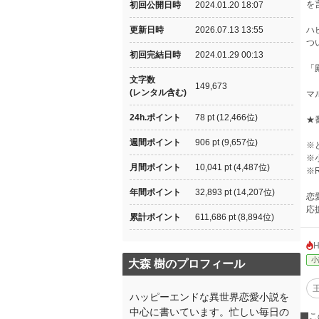
を
初回公開日時
2024.01.20 18:07
更新日時
2026.07.13 13:55
ハ
つ
初回完結日時
2024.01.29 00:13
「
文字数
149,673
(レンタル含む)
マ
24h.ポイント
78 pt (12,466位)
★
週間ポイント
906 pt (9,657位)
※
※
月間ポイント
10,041 pt (4,487位)
※
年間ポイント
32,893 pt (14,207位)
恋
応
累計ポイント
611,686 pt (8,894位)
小
大森 樹のプロフィール
ハッピーエンドな異世界恋愛小説を
中心に書いています。忙しい毎日の
こ