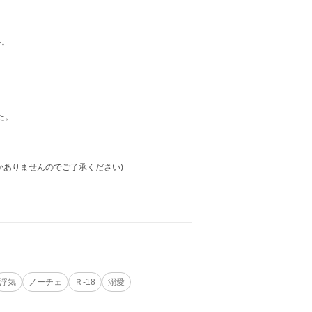
ル。
た。
かありませんのでご了承ください)
浮気
ノーチェ
Ｒ-18
溺愛