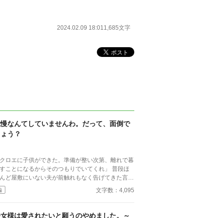
2024.02.09 18:01
1,685文字
我慢なんてしていませんわ。だって、面倒で
しょう？
クロエに子供ができた。準備が整い次第、離れで暮
すことになるからそのつもりでいてくれ」 普段ほ
んど屋敷にいない夫が前触れもなく告げてきた言葉
きっかけに、レティシアは“三年間”の契約を終わら
文字数：4,095
編
とにした。 赤の他人を屋敷に迎えることはし
い。 不要なものに感情を砕く理由などない。 「だ
、面倒でしょう？」 不誠実な夫も、無意味な結
公女様は愛されたいと願うのやめました。～