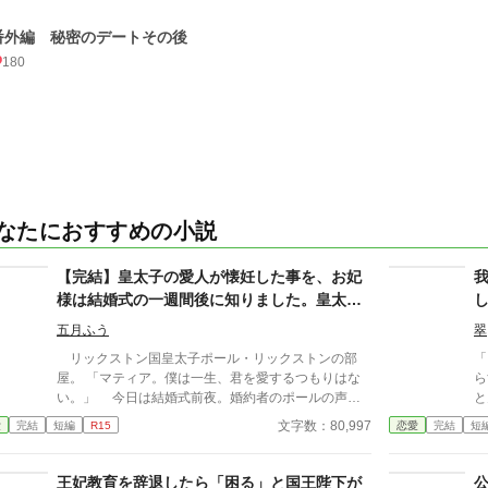
番外編 秘密のデートその後
180
なたにおすすめの小説
【完結】皇太子の愛人が懐妊した事を、お妃
様は結婚式の一週間後に知りました。皇太子
様はお妃様を愛するつもりは無いようです。
五月ふう
翠
リックストン国皇太子ポール・リックストンの部
「
屋。 「マティア。僕は一生、君を愛するつもりはな
ら
い。」 今日は結婚式前夜。婚約者のポールの声が
と
部屋に響き渡る。 「そう……。」 マティアは小さ
を
文字数：80,997
愛
完結
短編
R15
恋愛
完結
短
く笑みを浮かべ、ゆっくりとソファーに身を預けた。
せるこ
明日、ポールの花嫁になるはずの彼女の名前は
な
マティア・ドントール。ドントール国第一王女。21
って
王妃教育を辞退したら「困る」と国王陛下が