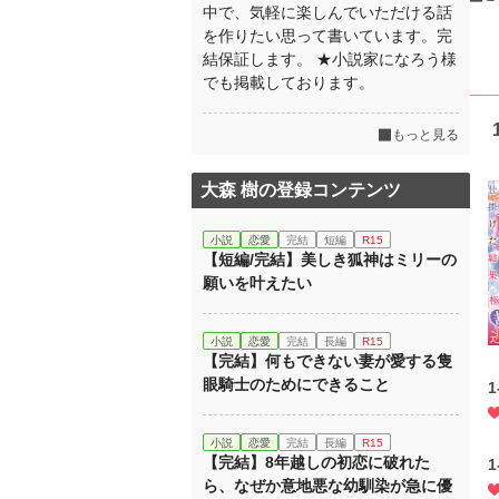
中で、気軽に楽しんでいただける話
を作りたい思って書いています。完
結保証します。 ★小説家になろう様
でも掲載しております。
もっと見る
大森 樹の登録コンテンツ
小説
恋愛
完結
短編
R15
【短編/完結】美しき狐神はミリーの
願いを叶えたい
小説
恋愛
完結
長編
R15
【完結】何もできない妻が愛する隻
眼騎士のためにできること
1
小説
恋愛
完結
長編
R15
【完結】8年越しの初恋に破れた
1
ら、なぜか意地悪な幼馴染が急に優