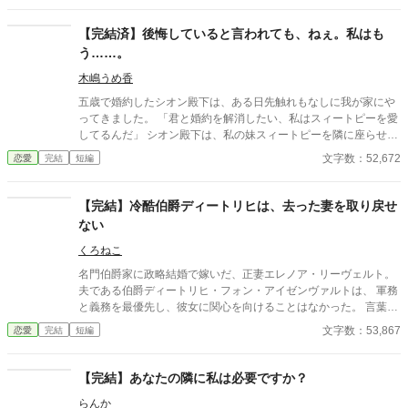
人の、結末。
【完結済】後悔していると言われても、ねぇ。私はも
う……。
木嶋うめ香
五歳で婚約したシオン殿下は、ある日先触れもなしに我が家にや
ってきました。 「君と婚約を解消したい、私はスィートピーを愛
してるんだ」 シオン殿下は、私の妹スィートピーを隣に座らせ、
馬鹿なことを言い始めたのです。 妹はとても愛らしいですから、
文字数：52,672
恋愛
完結
短編
殿下が思っても仕方がありません。 でも、それなら側妃でいいの
ではありませんか？ どうしても私と婚約解消したいのですか、本
当に後悔はございませんか？
【完結】冷酷伯爵ディートリヒは、去った妻を取り戻せ
ない
くろねこ
名門伯爵家に政略結婚で嫁いだ、正妻エレノア・リーヴェルト。
夫である伯爵ディートリヒ・フォン・アイゼンヴァルトは、 軍務
と義務を最優先し、彼女に関心を向けることはなかった。 言葉
も、視線も、愛情も与えられない日々。それでも伯爵夫人として
文字数：53,867
恋愛
完結
短編
尽くし続けたエレノアは、ある一言をきっかけに、静かに伯爵家
を去る決意をする。 ――そして初めて、夫は気づく。 自分がどれ
ほど多くのものを、彼女から与えられていたのかを。 一方、エレ
【完結】あなたの隣に私は必要ですか？
ノアは新たな地でその才覚と人柄を評価され、 「必要とされる存
らんか
在」として歩き始めていた。 去った妻を想い、今さら後悔する冷