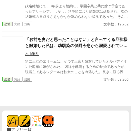
酷伯爵。前を向いて生きる正妻令嬢。 これは、失ってから愛に気
政略結婚にて、3年前より婚約し、学園卒業と共に嫁ぐ予定であ
づいた男と、 二度と戻らないかもしれない夫婦の物語。 ――今さ
ったアリーシア。 しかし、諸事情により結婚式は延期され、次の
ら、遅いのです。
結婚式の日取りさえなかなか決められない状況であった。 そんな
アリーシアの婚約者ルートヴィッヒは、護衛対象である第三王女
文字数：19,762
恋愛
完結
短編
ミーアの傍を片時も離れようとしない。 月1回の婚約者同士のお
茶会もすぐに切り上げてしまい、夜会へのエスコートすらしても
らった事がない。 そんな状況で、アリーシアは思う。 私はあなた
「お前を妻だと思ったことはない」と言ってくる旦那様
の隣に必要でしょうか？ あなたが求めているのは別の人ではない
と離婚した私は、幼馴染の侯爵令息から溺愛されていま
のでしょうかと。 ＊ 短編です。 ご感想欄は都合により、閉じさ
す。
せて頂きます。
木山楽斗
第二王女のエリームは、かつて王家と敵対していたオルバディオ
ン公爵家に嫁がされた。 因縁を解消するための結婚であったが、
現当主であるジグールは彼女のことを冷遇した。長きに渡る因縁
は、簡単に解消できるものではなかったのである。 そんな暮らし
文字数：53,206
恋愛
完結
短編
は、エリームにとって息苦しいものだった。それを重く見た彼女
の兄アルベルドと幼馴染カルディアスは、二人の結婚を解消させ
ることを決意する。 彼らの働きかけによって、エリームは苦しい
生活から解放されるのだった。 晴れて自由の身になったエリーム
に、一人の男性が婚約を申し込んできた。 それは、彼女の幼馴染
であるカルディアスである。彼は以前からエリームに好意を寄せ
ていたようなのだ。 幼い頃から彼の人となりを知っているエリー
ムは、喜んでその婚約を受け入れた。二人は、晴れて夫婦となっ
たのである。 二度目の結婚を果たしたエリームは、以前とは異な
アプリ一覧
る生活を送っていた。 カルディアスは以前の夫とは違い、彼女の