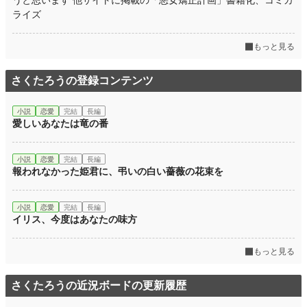
うと思います 他サイトに掲載の「悪女矯正計画」書籍化、コミカ
ライズ
もっと見る
さくたろうの登録コンテンツ
小説
恋愛
完結
長編
愛しいあなたは竜の番
小説
恋愛
完結
長編
報われなかった姫君に、弔いの白い薔薇の花束を
小説
恋愛
完結
長編
イリス、今度はあなたの味方
もっと見る
さくたろうの近況ボードの更新履歴