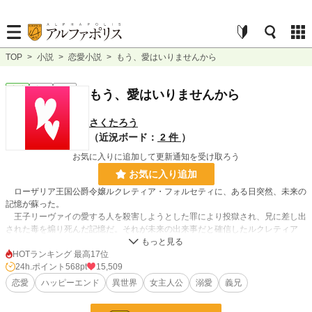
TOP
>
小説
>
恋愛小説
>
もう、愛はいりませんから
恋愛
完結
短編
もう、愛はいりませんから
さくたろう
（近況ボード：
2 件
）
お気に入りに追加して更新通知を受け取ろう
お気に入り追加
ローザリア王国公爵令嬢ルクレティア・フォルセティに、ある日突然、未来の
記憶が蘇った。
王子リーヴァイの愛する人を殺害しようとした罪により投獄され、兄に差し出
された毒を煽り死んだ記憶だ。それが未来の出来事だと確信したルクレティア
は、そんな未来に怯えるが、その記憶のおかしさに気がつき、謎を探ることにす
る。そうしてやがて、ある人のひたむきな愛を知ることになる。
HOTランキング 最高17位
24h.ポイント
568pt
15,509
恋愛
ハッピーエンド
異世界
女主人公
溺愛
義兄
小説
2,518 位 / 228,845 件
恋愛
1,391 位 / 66,370 件