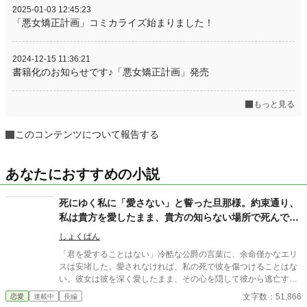
2025-01-03 12:45:23
「悪女矯正計画」コミカライズ始まりました！
2024-12-15 11:36:21
書籍化のお知らせです♪「悪女矯正計画」発売
もっと見る
このコンテンツについて報告する
あなたにおすすめの小説
死にゆく私に「愛さない」と誓った旦那様。約束通り、
私は貴方を愛したまま、貴方の知らない場所で死んであ
げます。
しょくぱん
「君を愛することはない」冷酷な公爵の言葉に、余命僅かなエリ
スは安堵した。愛されなければ、私の死で彼を傷つけることはな
い。彼女は彼を深く愛したまま、その心を隠して彼から逃亡す
る。一人静かに息を引き取るために。しかし彼女の死は、公爵の
文字数：51,866
恋愛
連載中
長編
狂おしい後悔と執着を呼び覚ましてしまう。決して交わらない二