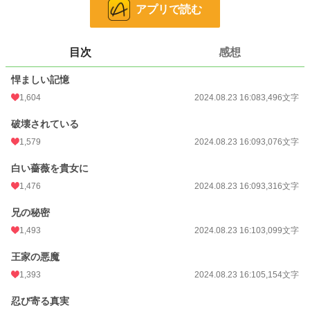
アプリで読む
お気に入り
1,270
24h.ポイント
568 pt
目次
感想
文字数
33,114
悍ましい記憶
更新日時
2024.08.23 16:14
1,604
2024.08.23 16:08
3,496文字
初回公開日時
2024.08.23 16:08
破壊されている
初回完結日時
1,579
2024.08.23 16:14
2024.08.23 16:09
3,076文字
週間ポイント
5,563 pt (1,848 位)
白い薔薇を貴女に
1,476
2024.08.23 16:09
3,316文字
月間ポイント
66,546 pt (637 位)
兄の秘密
年間ポイント
374,436 pt (1,488 位)
1,493
2024.08.23 16:10
3,099文字
累計ポイント
1,113,778 pt (5,220 位)
王家の悪魔
1,393
2024.08.23 16:10
5,154文字
忍び寄る真実