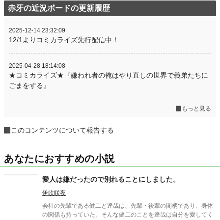
赤牙の近況ボードの更新履歴
2025-12-14 23:32:09
12/1よりコミカライズ先行配信中！
2025-04-28 18:14:08
★コミカライズ★『嫌われ者の俺はやり直しの世界で義弟たちに
ごまをする』
もっと見る
このコンテンツについて報告する
あなたにおすすめの小説
愛人は嫌だったので別れることにしました。
伊吹咲夜
会社の先輩である健二と達哉は、先輩・後輩の間柄であり、身体
の関係も持っていた。そんな健二のことを達哉は自分を愛してく