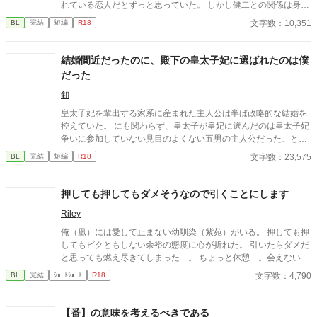
れている恋人だとずっと思っていた。 しかし健二との関係は身体
だけで、それ以上のことはない。疑問に思っていた日、健二が結
文字数：10,351
BL
完結
短編
R18
婚したと朝礼で報告が。健二は達哉のことを愛してはいなかった
のか？
結婚間近だったのに、殿下の皇太子妃に選ばれたのは僕
だった
釦
皇太子妃を輩出する家系に産まれた主人公は半ば政略的な結婚を
控えていた。 にも関わらず、皇太子が皇妃に選んだのは皇太子妃
争いに参加していない見目のよくない五男の主人公だった、とい
うお話。
文字数：23,575
BL
完結
短編
R18
押しても押してもダメそうなので引くことにします
Riley
俺（凪）には愛して止まない幼馴染（紫苑）がいる。 押しても押
してもビクともしない余裕の態度に心が折れた。 引いたらダメだ
と思っても燃え尽きてしまった…。 ちょっと休憩…。会えないと
寂しいけど、引くと言ったからには自分からいけない…
文字数：4,790
BL
完結
ｼｮｰﾄｼｮｰﾄ
R18
【番】の意味を考えるべきである