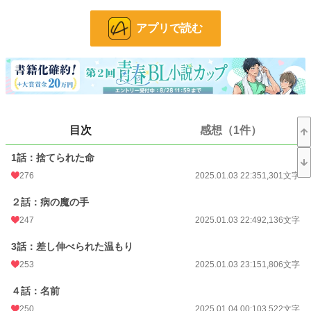
にでる。
幸運が重なり再び出会えた二人。
アプリで読む
互いに気持ちを深めていくなか、ルイスの弟オスカーの病が悪化してしまう。
治療方法もない絶望のなか、オスカーを助けたいというフェリスとルイスの願
いが奇跡を起こす。
幸せを呼ぶ招き猫の獣人フェリスが命の恩人で初恋の青年ルイスに愛と幸せを
届けにやってくるお話です。
小説
21,861 位 / 228,668 件
目次
感想（1件）
BL
5,441 位 / 31,396 件
1話：捨てられた命
276
2025.01.03 22:35
1,301文字
お気に入り
291
２話：病の魔の手
24h.ポイント
28 pt
247
2025.01.03 22:49
2,136文字
文字数
48,908
3話：差し伸べられた温もり
更新日時
2025.01.05 21:12
253
2025.01.03 23:15
1,806文字
初回公開日時
2025.01.03 22:35
４話：名前
初回完結日時
2025.01.05 21:12
250
2025.01.04 00:10
3,522文字