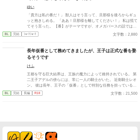
ゆい
「貴方は私の番だ！」 獣人はそう言って、旦那様を後ろからギュ
ッと抱きしめる。 「ああ！旦那様を離してください！」 私は慌て
てそう言った。 【番】がテーマですが、オメガバースの話ではあ
りません。 男女いる世界です。獣人が出てきます。同性婚も認め
文字数：2,880
BL
完結
ｼｮｰﾄｼｮｰﾄ
られています。 思いつきで書いておりますので、読みにくい部分
があるかもしれません。 楽しんでいただけたら、幸いです。
長年仮番として務めてきましたが、王子は正式な番を娶
るそうです
けふ
王都を守る巨大結界は、王族の魔力によって維持されている。 第
二王子アデルの傍らには、常に一人の騎士がいた。 近衛騎士レオ
ン。 彼は長年、王子の「仮番」として特別な任務を担っている。
しかし王子は、他国の王女との正式な番契約が決まってしまっ
文字数：21,500
BL
完結
長編
R18
た。 仮番の役目は、そこで終わるはずだった。 だが結界塔で行わ
れる儀式の中で、 二人の関係は次第に変わり始める。 王族と騎
士。 主と臣下。 越えてはならない境界を前にしても、 王子は騎
士の手を取る。 「共に立て」 ※オメガバースではありません ※
ふんわり読んでください ※なんでも許せる方向け ※イラストはC
hatGPTさん