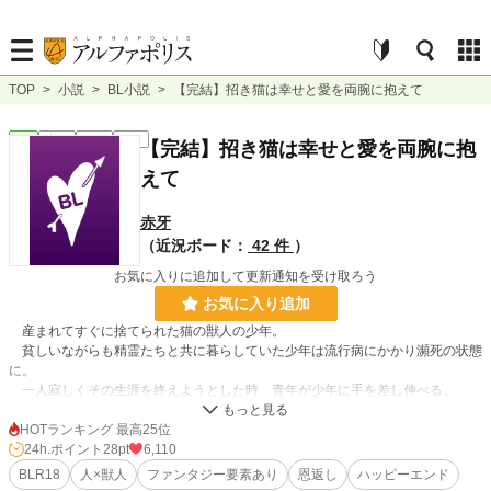
TOP
>
小説
>
BL小説
>
【完結】招き猫は幸せと愛を両腕に抱えて
BL
完結
長編
R18
【完結】招き猫は幸せと愛を両腕に抱
えて
赤牙
（近況ボード：
42 件
）
お気に入りに追加して更新通知を受け取ろう
お気に入り追加
産まれてすぐに捨てられた猫の獣人の少年。
貧しいながらも精霊たちと共に暮らしていた少年は流行病にかかり瀕死の状態
に。
一人寂しくその生涯を終えようとした時、青年が少年に手を差し伸べる。
命を救ってくれた青年は、少年に名前を与えてくれる。
HOTランキング 最高25位
『フェリス。君にたくさんの幸せが訪れますように』
24h.ポイント
28pt
6,110
BLR18
人×獣人
ファンタジー要素あり
恩返し
ハッピーエンド
青年ルイスに命を救ってもらったフェリスは、恩返しのためにルイスを探し旅