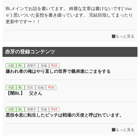
BLメインでお話を書いてます。 綺麗な文章は書けないです(´⊙ω
⊙`) 思いついた妄想を書き綴っています。 完結目指してまったり
更新中です〜！！
もっと見る
赤牙の登録コンテンツ
小説
BL
連載中
長編
R18
嫌われ者の俺はやり直しの世界で義弟達にごまをする
小説
BL
完結
短編
R18
【闇BL】 父さん
小説
BL
連載中
長編
R18
悪役令息に転生したビッチは戦場の天使と呼ばれています。
もっと見る