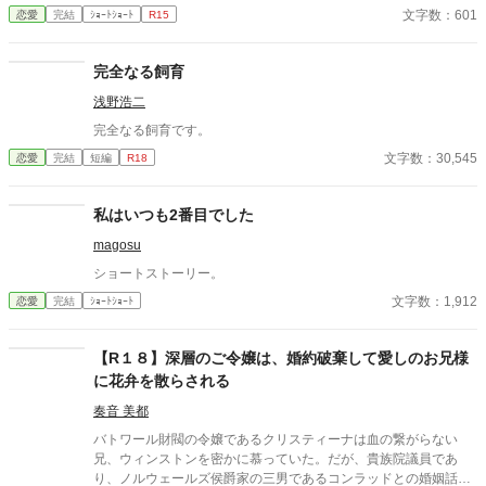
文字数：601
恋愛
完結
ｼｮｰﾄｼｮｰﾄ
R15
完全なる飼育
浅野浩二
完全なる飼育です。
文字数：30,545
恋愛
完結
短編
R18
私はいつも2番目でした
magosu
ショートストーリー。
文字数：1,912
恋愛
完結
ｼｮｰﾄｼｮｰﾄ
【R１８】深層のご令嬢は、婚約破棄して愛しのお兄様
に花弁を散らされる
奏音 美都
バトワール財閥の令嬢であるクリスティーナは血の繋がらない
兄、ウィンストンを密かに慕っていた。だが、貴族院議員であ
り、ノルウェールズ侯爵家の三男であるコンラッドとの婚姻話が