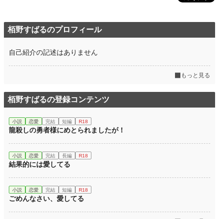
栢野すばるのプロフィール
自己紹介の記述はありません
もっと見る
栢野すばるの登録コンテンツ
小説
恋愛
完結
短編
R18
龍殺しの勇者様にめとられましたが！
小説
恋愛
完結
長編
R18
結果的には愛してる
小説
恋愛
完結
短編
R18
ごめんなさい、愛してる