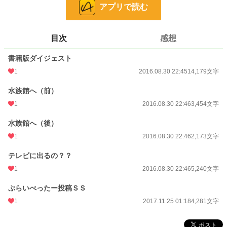
お気に入り
253
アプリで読む
24h.ポイント
0 pt
目次
感想
文字数
29,327
書籍版ダイジェスト
更新日時
2017.11.25 01:18
1
2016.08.30 22:45
14,179文字
初回公開日時
2016.08.30 22:45
水族館へ（前）
週間ポイント
7 pt (78,785 位)
1
2016.08.30 22:46
3,454文字
月間ポイント
28 pt (93,489 位)
水族館へ（後）
年間ポイント
756 pt (91,800 位)
1
2016.08.30 22:46
2,173文字
累計ポイント
135,618 pt (25,404 位)
テレビに出るの？？
1
2016.08.30 22:46
5,240文字
ぷらいべったー投稿ＳＳ
1
2017.11.25 01:18
4,281文字