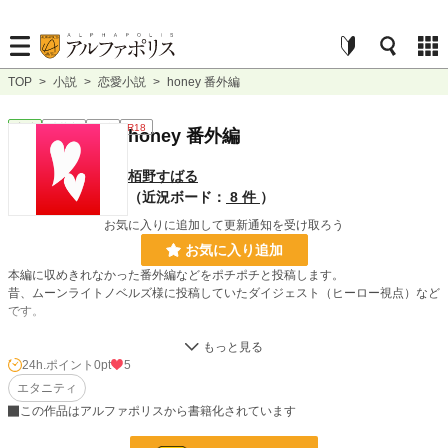
TOP
>
小説
>
恋愛小説
>
honey 番外編
恋愛
連載中
長編
R18
honey 番外編
栢野すばる
（近況ボード：
8 件
）
お気に入りに追加して更新通知を受け取ろう
お気に入り追加
本編に収めきれなかった番外編などをポチポチと投稿します。
昔、ムーンライトノベルズ様に投稿していたダイジェスト（ヒーロー視点）など
です。
※R18小説の番外編のため、こちらもR18とさせてください。
24h.ポイント
0pt
5
エタニティ
小説
228,744 位 / 228,744 件
この作品はアルファポリスから書籍化されています
恋愛
66,363 位 / 66,363 件