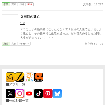
持ち上がり、バトワール財閥、ひいては会社の経営に携わる兄の
文字数：13,277
恋愛
完結
短編
R18
ために、お見合いを受ける覚悟をする。 だが、今目の前では兄の
ウィンストンに迫られていた。 「ノルウェールズ侯爵の御曹司と
のお見合いが決まったって聞いたんだが、本当なのか？」」 ど
２回目の逃亡
う尋ねる兄の真意は……
158
エラは王子の婚約者になりたくなくて１度目の人生で思い切りよ
く逃亡し、その後幸福な生活を送った。だが目覚めるとまた同じ
人生が始まっていて・・・
文字数：3,791
恋愛
完結
ｼｮｰﾄｼｮｰﾄ
アプリ一覧
公式SNS一覧