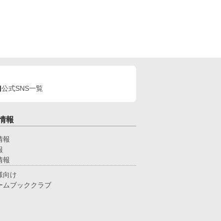
公式SNS一覧
情報
情報
報
情報
様向け
ームブッククラブ