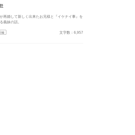
野
が再婚して新しく出来たお兄様と『イケナイ事』を
る義妹の話。
文字数：6,957
長編