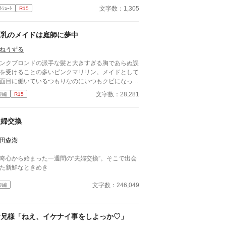
らない匂いが混じっていた。
文字数：1,305
ﾄｼｮｰﾄ
R15
巨乳のメイドは庭師に夢中
ねうずる
ンクブロンドの派手な髪と大きすぎる胸であらぬ誤
を受けることの多いピンクマリリン。メイドとして
面目に働いているつもりなのにいつもクビになって
まう。初恋もまだだった彼女がやっとの思いで雇っ
文字数：28,281
短編
R15
もらえたお屋敷にいたのは、大きくて無口な庭師の
バンスさん。彼のことが気になる彼女は、、、、
夫婦交換
田森湖
奇心から始まった一週間の“夫婦交換”。そこで出会
た新鮮なときめき
文字数：246,049
短編
お兄様「ねえ、イケナイ事をしよっか♡」