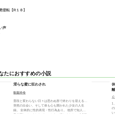
勢逆転【R１８】
0
い声
0
なたにおすすめの小説
淫らな蜜に狂わされ
歌龍吟伶
ぐ
普段と変わらない日々は思わぬ形で終わりを迎える…
1
突然の出会い、そして体も心も開かれた少女の人生
の
録。 全体的に性的表現・性行為あり。 他所で知人限
い
定公開していましたが、こちらに移しました。 全3話