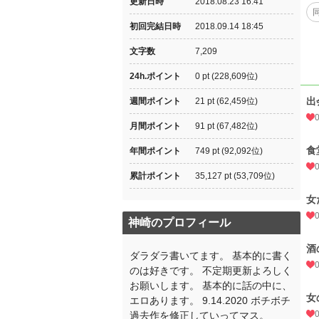
更新日時
2018.08.23 16:41
初回完結日時
2018.09.14 18:45
文字数
7,209
24h.ポイント
0 pt (228,609位)
出
週間ポイント
21 pt (62,459位)
月間ポイント
91 pt (67,482位)
食
年間ポイント
749 pt (92,092位)
累計ポイント
35,127 pt (53,709位)
女
神崎のプロフィール
酒
ダラダラ書いてます。 基本的に書く
のは好きです。 不定期更新よろしく
お願いします。 基本的に話の中に、
女
エロあります。 9.14.2020 ボチボチ
過去作を修正していってマス。