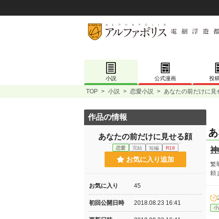
小説
公式漫画
投
TOP
>
小説
>
恋愛小説
>
あなたの前だけに見
作品の情報
あ
あなたの前だけに見せる顔
恋愛
完結
短編
R18
神
お気に入り追加
繁
頼
お気に入り
45
初回公開日時
2018.08.23 16:41
小