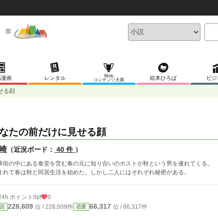
Web
稿漫画
レンタル
絵本ひろば
ビジ
コンテンツ大賞
せる顔
なたの前だけに見せる顔
崎
（近況ボード：
40 件
）
華街の中にある食堂を営む春の元に知り合いのホストが秋という男を連れてくる。
まれて春は秋と同居生活を始めた。しかし二人にはそれぞれ秘密がある。
24h.ポイント
0pt
0
228,609
66,317
位 / 228,609件
位 / 66,317件
説
恋愛