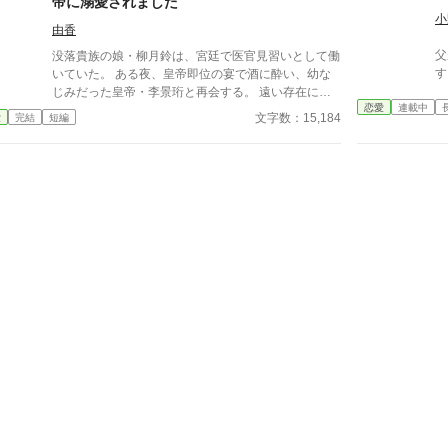
帝に溺愛されました
えられなかった。 でも、あれから変わった私な
小
ら……。 ****** 2021/05/29 公開 ****** 表紙 いも
由香
こは妹pixivID:11163077
父
没落貴族の娘・柳月鈴は、宮廷で医官見習いとして働
す
いていた。 ある夜、皇帝即位の宴で酒に酔い、幼な
じみだった皇帝・李景珩と再会する。 遠い存在にな
恋愛
連載中
ったはずの彼。 けれど、その夜をきっかけに月鈴の
文字数：15,184
愛
完結
短編
運命は大きく動き出す。 冷酷と恐れられる皇帝が、
なぜか彼女だけには甘すぎて――。