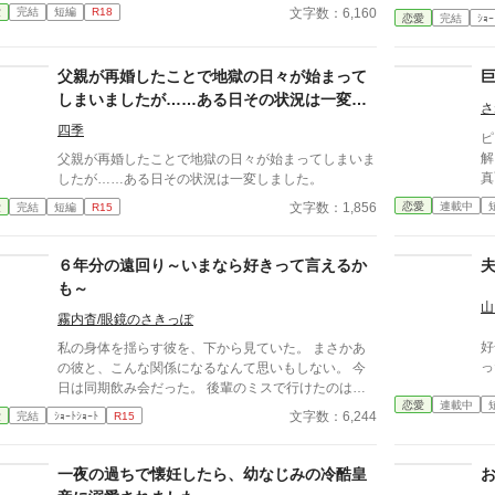
知
文字数：6,160
愛
完結
短編
R18
完結済みです。
恋愛
完結
ｼｮｰ
父親が再婚したことで地獄の日々が始まって
しまいましたが……ある日その状況は一変し
さ
ました。
四季
ピ
解
父親が再婚したことで地獄の日々が始まってしまいま
真
したが……ある日その状況は一変しました。
し
恋愛
連載中
文字数：1,856
愛
完結
短編
R15
て
エ
６年分の遠回り～いまなら好きって言えるか
も～
山
霧内杳/眼鏡のさきっぽ
好
私の身体を揺らす彼を、下から見ていた。 まさかあ
っ
の彼と、こんな関係になるなんて思いもしない。 今
日は同期飲み会だった。 後輩のミスで行けたのは本
恋愛
連載中
当に最後。 飲み足りないという私に彼は付き合って
文字数：6,244
愛
完結
ｼｮｰﾄｼｮｰﾄ
R15
くれた。 彼とは入社当時、部署は違ったが同じ仕事
に携わっていた。 きっとあの頃のわたしは、彼が好
きだったんだと思う。 けれど仕事で負けたくないな
一夜の過ちで懐妊したら、幼なじみの冷酷皇
んて私のちっぽけなプライドのせいで、その一線は越