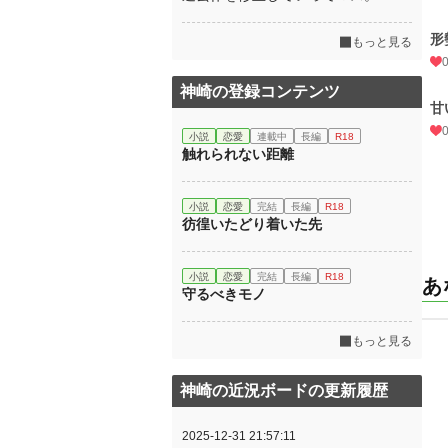
形
もっと見る
神崎の登録コンテンツ
甘
小説
恋愛
連載中
長編
R18
触れられない距離
小説
恋愛
完結
長編
R18
彷徨いたどり着いた先
小説
恋愛
完結
長編
R18
あ
守るべきモノ
もっと見る
神崎の近況ボードの更新履歴
2025-12-31 21:57:11