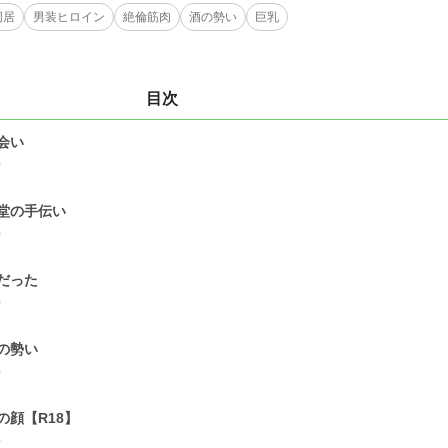
同居
男装ヒロイン
絶倫筋肉
酒の勢い
巨乳
目次
会い
0
堂の手伝い
0
だった
0
の勢い
0
の顔【R18】
0