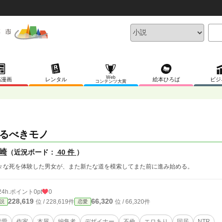
Web
稿漫画
レンタル
絵本ひろば
ビジ
コンテンツ大賞
るべきモノ
崎
（近況ボード：
40 件
）
々な死を体験した男女が、また新たな道を模索してまた前に進み始める。
24h.ポイント
0pt
0
228,619
66,320
位 / 228,619件
位 / 66,320件
説
恋愛
恋愛
作家
本屋
編集者
デザイナー
不倫
エロあり
同居
NTR