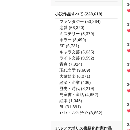
1
小説作品すべて (228,619)
ファンタジー (53,264)
1
恋愛 (66,320)
ミステリー (5,379)
ホラー (8,499)
1
SF (6,731)
キャラ文芸 (5,635)
ライト文芸 (9,592)
青春 (7,914)
1
現代文学 (9,609)
大衆娯楽 (6,071)
経済・企業 (436)
2
歴史・時代 (3,219)
児童書・童話 (4,652)
絵本 (1,045)
2
BL (31,391)
ｴｯｾｲ・ﾉﾝﾌｨｸｼｮﾝ (8,862)
2
アルファポリス書籍化作家作品