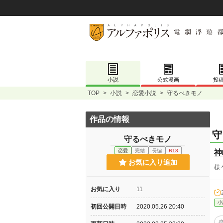
小説
公式漫画
投
TOP
>
小説
>
恋愛小説
>
守るべきモノ
作品の情報
守
守るべきモノ
恋愛
完結
長編
R18
神
お気に入り追加
様
お気に入り
11
小
初回公開日時
2020.05.26 20:40