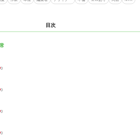
目次
常
0
0
0
0