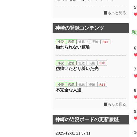
5
もっと見る
神崎の登録コンテンツ
和
小説
恋愛
連載中
長編
R18
触れられない距離
6
小説
恋愛
完結
長編
R18
彷徨いたどり着いた先
7
小説
恋愛
完結
長編
R18
不完全な人達
8
もっと見る
9
神崎の近況ボードの更新履歴
1
2025-12-31 21:57:11