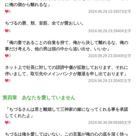
に俺の側から離れるな」
0
2024.06.29 23:29
373文字
ちづるの唇、頬、首筋、全てが愛おしい。
0
2024.06.29 23:29
404文字
「俺の妻であることの自覚を持て、俺から決して離れるな、俺の
事だけ考えろ、他の男は頭の中から追い出せ、いいか」
0
2024.06.29 23:30
409文字
ネット上で社長に対しての誹謗中傷が拡散しております、それに
伴いまして、取引先やメインバンクが撤退を申し出ております」
0
2024.06.29 23:30
402文字
第四章 あなたを愛していません
「ちづるさんは君と離婚して三神家の嫁になってくれる事を承諾
してくれたよ」
0
2024.06.30 09:09
389文字
ちづるは俺を愛してはいない、この言葉が俺の心の底を深く抉っ