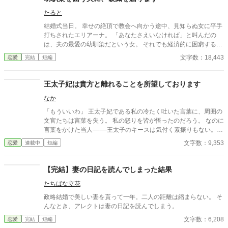
たると
結婚式当日。 幸せの絶頂で教会へ向かう途中、見知らぬ女に平手
打ちされたエリアーナ。 「あなたさえいなければ」と叫んだの
は、夫の最愛の幼馴染だという女。 それでも経済的に困窮する実
家を救うため、エリアーナは泣き寝入りするしかなかった。
文字数：18,443
恋愛
完結
短編
王太子妃は貴方と離れることを所望しております
なか
「もういいわ」 王太子妃である私の冷たく吐いた言葉に、周囲の
文官たちは言葉を失う。 私の怒りを皆が悟ったのだろう。 なのに
言葉をかけた当人––––王太子のキースは気付く素振りもない。
「彼女に会いに行って、いいのか？」 「気にせず行ってくださ
文字数：9,353
恋愛
連載中
短編
い」 告げた言葉に、部屋にいた文官や王城使用人の顔が凍ったの
が分かった。 傍に控える騎士も、思わず互いの顔を見合わせてい
る。 皆、分かっている。 怒鳴られる方がマシだ、泣かれる方が救
【完結】妻の日記を読んでしまった結果
いがある。 『もういい』に込められた意味は、諦めだということ
たちばな立花
に。 「……アイシャ、本当にいいのか？」 キースの足は、もう出
口を向いている。 王太子妃ではなく、別の女性に会いにいくため
政略結婚で美しい妻を貰って一年。二人の距離は縮まらない。 そ
に…… 「えぇ、どうぞ……好きになさってください」 「……すま
んなとき、アレクトは妻の日記を読んでしまう。
ない。次は埋め合わせをする！」 出て行くキースの背に、そっと
文字数：6,208
恋愛
完結
短編
告げる。 「もう、次なんてないわよ」 その言葉は、走りゆく王太