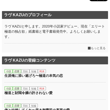
ラヴ KAZUのプロフィール
ラヴ KAZUと申します。2020年小説家デビュー、現在「エリート
極道の独占欲」紙書籍と電子書籍発売中。よろしくお願いしま
す。
もっと見る
ラヴ KAZUの登録コンテンツ
小説
恋愛
完結
短編
R18
生涯俺に添い遂げろ〜極道の本気の恋
小説
恋愛
完結
短編
R18
極道と財閥令嬢の許されない愛
小説
恋愛
完結
短編