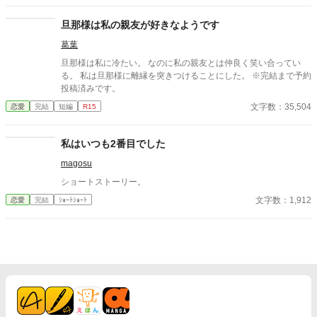
子に届くことはなかった。 王太子妃は覚悟を固める。 半生をかけ
て支え続けてきた、彼のために尽力してきた。 その努力が軽んじ
旦那様は私の親友が好きなようです
られるのならば。 もう……王太子妃の座に居る必要はないと。
葛葉
旦那様は私に冷たい。 なのに私の親友とは仲良く笑い合ってい
る。 私は旦那様に離縁を突きつけることにした。 ※完結まで予約
投稿済みです。
文字数：35,504
恋愛
完結
短編
R15
私はいつも2番目でした
magosu
ショートストーリー。
文字数：1,912
恋愛
完結
ｼｮｰﾄｼｮｰﾄ