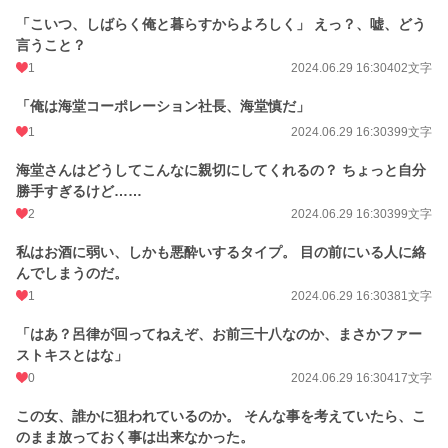
更新日時
2024.07.01 22:11
「こいつ、しばらく俺と暮らすからよろしく」 えっ？、嘘、どう
言うこと？
初回公開日時
2024.06.29 16:30
1
2024.06.29 16:30
402文字
初回完結日時
2024.07.01 22:11
「俺は海堂コーポレーション社長、海堂慎だ」
週間ポイント
28 pt (55,838 位)
1
2024.06.29 16:30
399文字
月間ポイント
42 pt (83,131 位)
海堂さんはどうしてこんなに親切にしてくれるの？ ちょっと自分
勝手すぎるけど……
年間ポイント
1,938 pt (68,207 位)
2
2024.06.29 16:30
399文字
累計ポイント
47,707 pt (45,775 位)
私はお酒に弱い、しかも悪酔いするタイプ。 目の前にいる人に絡
んでしまうのだ。
1
2024.06.29 16:30
381文字
「はあ？呂律が回ってねえぞ、お前三十八なのか、まさかファー
ストキスとはな」
0
2024.06.29 16:30
417文字
この女、誰かに狙われているのか。 そんな事を考えていたら、こ
のまま放っておく事は出来なかった。