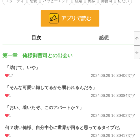
エタニティ
恋愛
ハッピーエンド
結婚
俺様
御曹司
切ない
しかし間宮ちづるを放っておけず、「海堂ちづるになれ」と命令する。俺様気質
が強い御曹司。
アプリで読む
仙道 充 仙道ホールディングス社長
八年前ちづると結婚の約束をしたにも関わらず、連絡を取らずにアメリカに渡
米し、日本に戻って来た時にはちづるは姿を消していた。慎の良き相談相手であ
目次
感想
る充はちづると再会を果たすも慎の妻になっていたことに動揺する。
間宮ちづるは襲われそうになったところを、俺様御曹司海堂慎に助けられた。
第一章 俺様御曹司との出会い
ちづるを放っておけない慎は契約結婚を申し出る。ちづるを襲った相手によって
会社が倒産の危機に追い込まれる。それを救ってくれたのが仙道充。慎の良き相
談相手。
「助けて、いや」
実はちづるが八年前結婚を約束して騙されたと思い込み姿を消した恋人。そして
17
2024.06.29 16:30
406文字
ちづるには誰にも言えない秘密があった。
「そんな可愛い顔してるから襲われるんだろ」
小説
229,041 位 / 229,041 件
1
2024.06.29 16:30
384文字
恋愛
66,405 位 / 66,405 件
「おい、着いたぞ、このアパートか？」
お気に入り
81
1
2024.06.29 16:30
402文字
24h.ポイント
0 pt
何？凄い俺様、自分中心に世界が回ると思ってるタイプだ。
文字数
40,439
1
2024.06.29 16:30
417文字