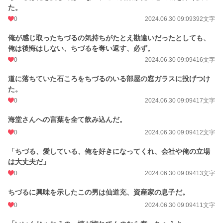
た。
0
2024.06.30 09:09
392文字
俺が感じ取ったちづるの気持ちがたとえ勘違いだったとしても、
俺は後悔はしない、ちづるを奪い返す、必ず。
0
2024.06.30 09:09
416文字
道に落ちていた石ころをちづるのいる部屋の窓ガラスに投げつけ
た。
0
2024.06.30 09:09
417文字
海堂さんへの言葉を全て飲み込んだ。
0
2024.06.30 09:09
412文字
「ちづる、愛している、俺を好きになってくれ、会社や俺の立場
は大丈夫だ」
0
2024.06.30 09:09
413文字
ちづるに興味を示したこの男は仙道充、資産家の息子だ。
0
2024.06.30 09:09
411文字