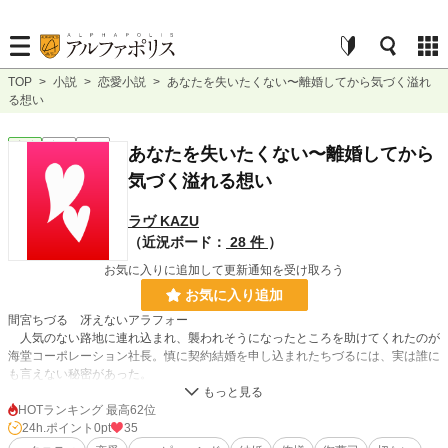
TOP
>
小説
>
恋愛小説
>
あなたを失いたくない〜離婚してから気づく溢れ
る想い
恋愛
完結
短編
あなたを失いたくない〜離婚してから
気づく溢れる想い
ラヴ KAZU
（近況ボード：
28 件
）
お気に入りに追加して更新通知を受け取ろう
お気に入り追加
間宮ちづる 冴えないアラフォー
人気のない路地に連れ込まれ、襲われそうになったところを助けてくれたのが
海堂コーポレーション社長。慎に契約結婚を申し込まれたちづるには、実は誰に
も言えない秘密があった。
海堂 慎 海堂コーポレーション社長
HOTランキング 最高62位
彼女を自殺に追いやったと辛い過去を引きずり、人との関わりを避けて生きて
24h.ポイント
0pt
35
きた。