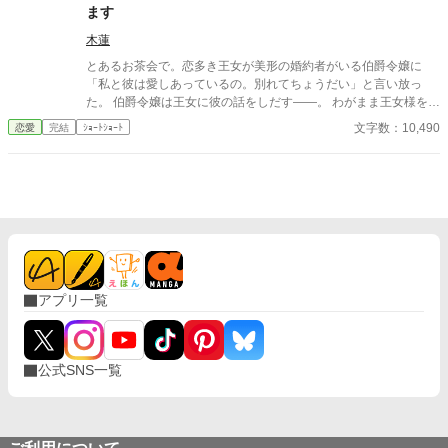
ます
木蓮
とあるお茶会で。恋多き王女が美形の婚約者がいる伯爵令嬢に
「私と彼は愛しあっているの。別れてちょうだい」と言い放っ
た。 伯爵令嬢は王女に彼の話をしだす――。 わがまま王女様を天
然な令嬢が追い返すお話。
文字数：10,490
恋愛
完結
ｼｮｰﾄｼｮｰﾄ
アプリ一覧
公式SNS一覧