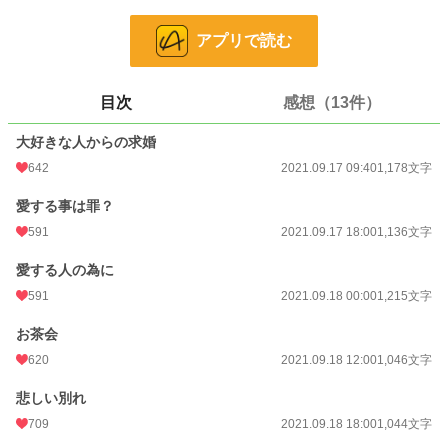
彼は、私の気持ちを知りません。もしも、私が彼を愛している事を知られてしま
ったら捨てられてしまう。
アプリで読む
だから、私は全力であなたを愛していないフリをします。
設定ゆるゆるの、架空の世界のお話です。
目次
感想（13件）
全7話で完結になります。
大好きな人からの求婚
小説
4,143 位 / 228,885 件
642
2021.09.17 09:40
1,178文字
恋愛
2,221 位 / 66,383 件
愛する事は罪？
お気に入り
2,092
591
2021.09.17 18:00
1,136文字
24h.ポイント
355 pt
愛する人の為に
文字数
7,456
591
2021.09.18 00:00
1,215文字
更新日時
2021.09.19 18:00
お茶会
初回公開日時
2021.09.17 09:40
620
2021.09.18 12:00
1,046文字
初回完結日時
2021.09.19 18:04
悲しい別れ
709
2021.09.18 18:00
1,044文字
週間ポイント
2,902 pt (3,433 位)