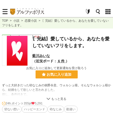
TOP
>
小説
>
恋愛小説
>
〖完結〗愛しているから、あなたを愛していない
フリをします。
恋愛
完結
ｼｮｰﾄｼｮｰﾄ
R15
〖完結〗愛しているから、あなたを愛
していないフリをします。
藍川みいな
（近況ボード：
6 件
）
お気に入りに追加して更新通知を受け取ろう
お気に入り追加
ずっと大好きだった幼なじみの侯爵令息、ウォルシュ様。そんなウォルシュ様か
ら、結婚をして欲しいと言われました。
但し、条件付きで。
「子を産めれば誰でもよかったのだが、やっぱり俺の事を分かってくれている君
24h.ポイント
355pt
5,291
に頼みたい。愛のない結婚をしてくれ。」
切ない想い
ハッピーエンド
幼なじみ
勘違い