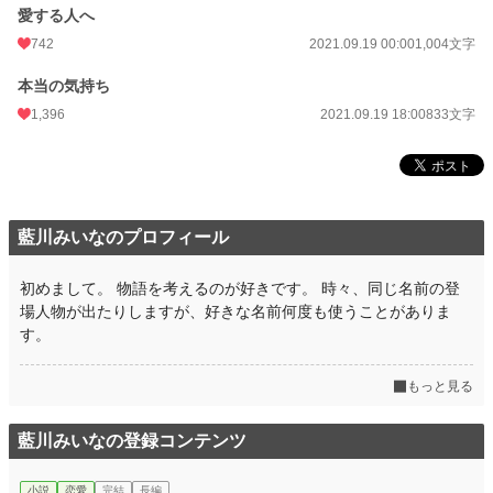
愛する人へ
月間ポイント
11,546 pt (3,972 位)
742
2021.09.19 00:00
1,004文字
年間ポイント
136,541 pt (4,540 位)
本当の気持ち
累計ポイント
887,781 pt (6,486 位)
1,396
2021.09.19 18:00
833文字
藍川みいなのプロフィール
初めまして。 物語を考えるのが好きです。 時々、同じ名前の登
場人物が出たりしますが、好きな名前何度も使うことがありま
す。
もっと見る
藍川みいなの登録コンテンツ
小説
恋愛
完結
長編