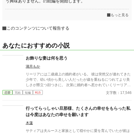
う興味ありません。の続編を開始します。
もっと見る
このコンテンツについて報告する
あなたにおすすめの小説
お飾りな妻は何を思う
湖月もか
リーリアには二歳歳上の婚約者がいる。 彼は突然父が連れてきた
少年で、幼い頃から美しい人だったが歳を重ねるにつれてより美
しさが際立つ顔つきに。 次第に婚約者へ惹かれていくリーリア。
しかし彼にとっては世間体のための結婚だった。 そんなお飾り妻
文字数：17,546
恋愛
完結
短編
R15
リーリアとその夫の話。
行ってらっしゃい旦那様、たくさんの幸せをもらった私
は今度はあなたの幸せを願います
木蓮
サティアは夫ルースと家族として穏やかに愛を育んでいたが彼は