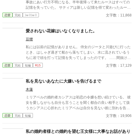
事故にあい行方不明になる。半年後帰って来たルースはすべての
記憶を失っていた。 サティアは新しい記憶を得て変わったルース
に愛する家族がいることを知り、愛しい夫との大切な思い出を抱
文字数：11,868
恋愛
完結
ｼｮｰﾄｼｮｰﾄ
えて彼を送り出す。 記憶を失くしたことで生きる道が変わった夫
婦の別れと旅立ちのお話。
愛されない花嫁はいなくなりました。
豆狸
私には以前の記憶がありません。 侍女のジータと川遊びに行った
とき、はしゃぎ過ぎて船から落ちてしまい、水に流されているう
ちに岩で頭を打って記憶を失ってしまったのです。 ……間抜け過
ぎて自分が恥ずかしいです。
文字数：17,129
恋愛
完結
短編
R15
私を見ないあなたに大嫌いを告げるまで
木蓮
ミリアベルの婚約者カシアスは初恋の令嬢を想い続けている。 彼
女を愛しながらも自分も言うことを聞く都合の良い相手として扱
うカシアスに心折れたミリアベルは自分を見ない彼に別れを告げ
た。 「今さらあなたが私をどう思っているかなんて知りたくもな
文字数：19,906
恋愛
完結
短編
い」 婚約者を信じられなかった令嬢と大切な人を失ってやっと現
実が見えた令息のお話。
私の婚約者様との婚約を望む王女様に大事なお話があり