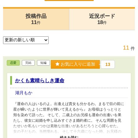
投稿作品
近況ボード
11
18
件
件
11
件
恋愛
完結
短編
お気に入りに追加
13
かくも素晴らしき運命
湖月もか
『運命の人はいるのよ。出逢えば貴女も分かるわ。まるで目の前に
星が瞬いたように世界が輝いて見えるから』 お母様はうっとりと
頬を染めて語った。 そして、二歳上のお兄様も運命の出逢いを果
たし、彼女に結婚を申し込みすぐさま婚約者に。 そんな周囲を見
たせいか私もいつかは素敵な出逢いがあるだろうと心躍らせた。
女の子だもの。当然憧れる。 そして十六歳になった時。お兄様の
代わりにでた夜会で遂に運命の出逢いを果たした。 ……え？同性