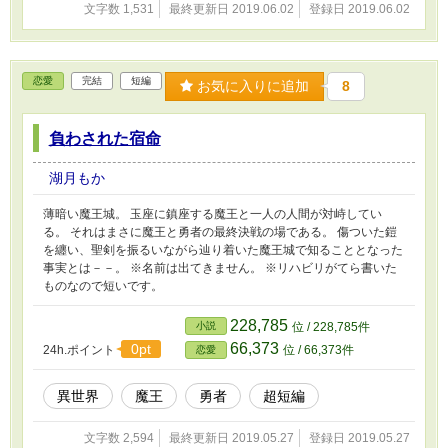
文字数 1,531
最終更新日 2019.06.02
登録日 2019.06.02
恋愛
完結
短編
お気に入りに追加
8
負わされた宿命
湖月もか
薄暗い魔王城。 玉座に鎮座する魔王と一人の人間が対峙してい
る。 それはまさに魔王と勇者の最終決戦の場である。 傷ついた鎧
を纏い、聖剣を振るいながら辿り着いた魔王城で知ることとなった
事実とは－－。 ※名前は出てきません。 ※リハビリがてら書いた
ものなので短いです。
228,785
小説
位 / 228,785件
66,373
0pt
24h.ポイント
位 / 66,373件
恋愛
異世界
魔王
勇者
超短編
文字数 2,594
最終更新日 2019.05.27
登録日 2019.05.27