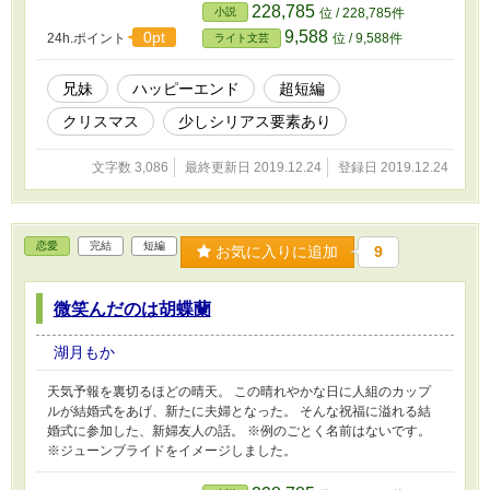
228,785
小説
位 / 228,785件
9,588
0pt
24h.ポイント
位 / 9,588件
ライト文芸
兄妹
ハッピーエンド
超短編
クリスマス
少しシリアス要素あり
文字数 3,086
最終更新日 2019.12.24
登録日 2019.12.24
恋愛
完結
短編
お気に入りに追加
9
微笑んだのは胡蝶蘭
湖月もか
天気予報を裏切るほどの晴天。 この晴れやかな日に人組のカップ
ルが結婚式をあげ、新たに夫婦となった。 そんな祝福に溢れる結
婚式に参加した、新婦友人の話。 ※例のごとく名前はないです。
※ジューンブライドをイメージしました。