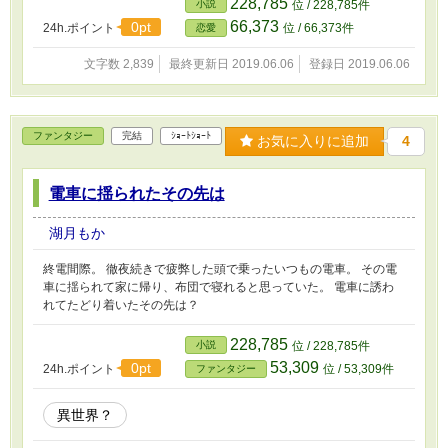
228,785
小説
位 / 228,785件
66,373
0pt
24h.ポイント
位 / 66,373件
恋愛
文字数 2,839
最終更新日 2019.06.06
登録日 2019.06.06
ファンタジー
完結
ｼｮｰﾄｼｮｰﾄ
お気に入りに追加
4
電車に揺られたその先は
湖月もか
終電間際。 徹夜続きで疲弊した頭で乗ったいつもの電車。 その電
車に揺られて家に帰り、布団で寝れると思っていた。 電車に誘わ
れてたどり着いたその先は？
228,785
小説
位 / 228,785件
53,309
0pt
24h.ポイント
位 / 53,309件
ファンタジー
異世界？