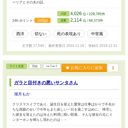
ーリアとその夫の話。
4,026
小説
位 / 228,785件
2,114
340pt
24h.ポイント
位 / 66,373件
恋愛
西洋
切ない
死の表現あり
中世風
文字数 17,546
最終更新日 2024.11.19
登録日 2019.12.31
ライト文芸
完結
ｼｮｰﾄｼｮｰﾄ
お気に入りに追加
2
ガラと目付きの悪いサンタさん
湖月もか
クリスマスイブであり、誕生日を迎えた愛実は仕事ばかりで不在が
ちな両親のせいで今年もまた寂しい一日を過ごすはめに。 帰宅し
た彼女を迎えたのは冷えた料理に暗い部屋。 そんな彼女の元にイ
ンターホンを鳴らし現れたのは－－