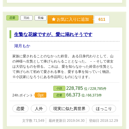
恋愛
完結
長編
お気に入りに追加
611
生贄な花嫁ですが、愛に溺れそうです
湖月もか
家族に愛されることのなかった鈴音。 ある日身代わりとして、山
の神様へ生贄として捧げられらることとなった。 －－そして彼女
は大切なものを得る。 これは、愛を知らなかった鈴音が生贄とし
て捧げられて初めて愛される事を、愛する事を知っていく物語。
※小説家になろうにある作品同じものになります。
228,785
小説
位 / 228,785件
66,373
0pt
24h.ポイント
位 / 66,373件
恋愛
恋愛
人外
現実に似た異世界
ほっこり
文字数 71,549
最終更新日 2019.04.30
登録日 2018.12.29