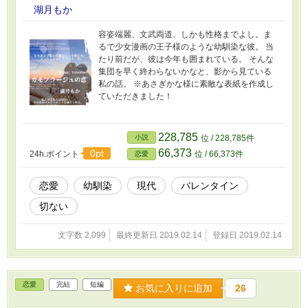
湖月もか
容姿端麗、文武両道、しかも性格までよし。ま
るで少女漫画の王子様のような幼馴染な彼。 当
たり前だが、彼は今年も囲まれている。 そんな
集団を早く終わらないかなと、影から見ている
私の話。 ※あさぎかな様に素敵な表紙を作成し
ていただきました！
228,785
小説
位 / 228,785件
66,373
0pt
24h.ポイント
位 / 66,373件
恋愛
恋愛
幼馴染
現代
バレンタイン
切ない
文字数 2,099
最終更新日 2019.02.14
登録日 2019.02.14
恋愛
完結
短編
お気に入りに追加
26