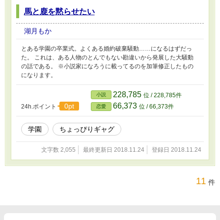
馬と鹿を黙らせたい
湖月もか
とある学園の卒業式。よくある婚約破棄騒動……になるはずだっ
た。 これは、ある人物のとんでもない勘違いから発展した大騒動
の話である。 ※小説家になろうに載ってるのを加筆修正したもの
になります。
228,785
小説
位 / 228,785件
66,373
0pt
24h.ポイント
位 / 66,373件
恋愛
学園
ちょっぴりギャグ
文字数 2,055
最終更新日 2018.11.24
登録日 2018.11.24
11
件