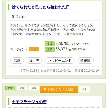
捨てられたと思ったら拾われた日
湖月もか
浮気され、その場で別れを告げられた。 そして彼女は拾われる。
別れを告げられた彼女の身に突如降って湧いた愛。 ※なろうの修
正版です。 ※彼女達に名前はないです。 ※騎士視点追加。
228,785
小説
位 / 228,785件
66,373
0pt
24h.ポイント
位 / 66,373件
恋愛
恋愛
異世界
ハッピーエンド
超短編
文字数 5,134
最終更新日 2019.03.01
登録日 2019.01.16
恋愛
完結
短編
お気に入りに追加
21
カモフラージュの恋