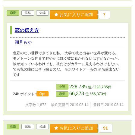
恋愛
完結
短編
お気に入りに追加
7
恋の伝え方
湖月もか
色彩のない世界できてきた私。 大学で彼と出会い世界が変わる。
モノトーンな世界で鮮やかに輝く彼に惹かれないはずがなかった。
彼が光っているわけでも、彼だけがカラーに見えるわけでもない。
でも私の瞳にはそう映るのだ。 ※ホワイトデーもの ※名前出ない
です
228,785
小説
位 / 228,785件
66,373
0pt
24h.ポイント
位 / 66,373件
恋愛
文字数 1,872
最終更新日 2019.03.14
登録日 2019.03.14
恋愛
完結
短編
お気に入りに追加
91