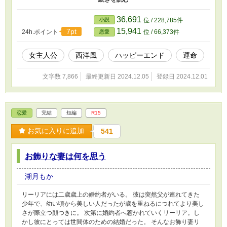
ってどういうこと？
36,691
小説
位 / 228,785件
15,941
7pt
24h.ポイント
位 / 66,373件
恋愛
女主人公
西洋風
ハッピーエンド
運命
文字数 7,866
最終更新日 2024.12.05
登録日 2024.12.01
恋愛
完結
短編
R15
お気に入りに追加
541
お飾りな妻は何を思う
湖月もか
リーリアには二歳歳上の婚約者がいる。 彼は突然父が連れてきた
少年で、幼い頃から美しい人だったが歳を重ねるにつれてより美し
さが際立つ顔つきに。 次第に婚約者へ惹かれていくリーリア。し
かし彼にとっては世間体のための結婚だった。 そんなお飾り妻リ