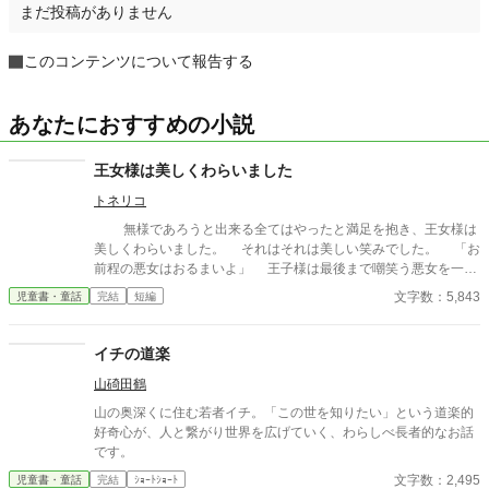
まだ投稿がありません
このコンテンツについて報告する
あなたにおすすめの小説
王女様は美しくわらいました
トネリコ
無様であろうと出来る全てはやったと満足を抱き、王女様は
美しくわらいました。 それはそれは美しい笑みでした。 「お
前程の悪女はおるまいよ」 王子様は最後まで嘲笑う悪女を一刀
で断罪しました。 きたいの悪女は処刑されました 解説版
文字数：5,843
児童書・童話
完結
短編
イチの道楽
山碕田鶴
山の奥深くに住む若者イチ。「この世を知りたい」という道楽的
好奇心が、人と繋がり世界を広げていく、わらしべ長者的なお話
です。
文字数：2,495
児童書・童話
完結
ｼｮｰﾄｼｮｰﾄ