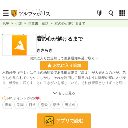
TOP
>
小説
>
児童書・童話
>
君の心が解けるまで
児童書・童話
連載中
長編
君の心が解けるまで
きさらぎ
お気に入りに追加して更新通知を受け取ろう
お気に入り追加
木原歩夢（中１）は年上の幼馴染である町田陽菜（高１）が大好きなのだが、弟
としか見られていない。しかし、それを利用して毎日のように陽菜の家に入り浸
り、献身的に尽くすことに生きがいを感じている。それは習慣となりずっと続い
ていた。
白河悠斗（高１）は陽菜のもう一人の幼馴染の和泉航太（高１）を介して知り合
24h.ポイント
242pt
0
った陽菜を好きになる。
青春
学園
日常
恋愛
部活
男視点
徐々に親しくなり一緒に帰るようになった悠斗と陽菜。それが面白くない歩夢は
スマホの登録を消したりと意地悪を繰り返していた。
アプリで読む