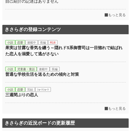
自己紹介の記述はありません
もっと見る
きさらぎの登録コンテンツ
小説
恋愛
連載中
長編
R18
果実は甘露な香気を纏う～隠れドS系御曹司は一目惚れで結ばれ
た恋人を溺愛して逃がさない
小説
児童書・童話
連載中
長編
普通な学校生活を送るための傾向と対策
小説
恋愛
完結
ｼｮｰﾄｼｮｰﾄ
三週間ぶりの恋人
もっと見る
きさらぎの近況ボードの更新履歴