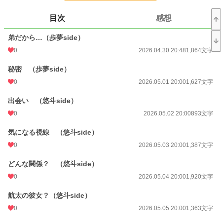
そんな中、あることをきっかけに陽菜のために二人で協力することになったのだ
が……
目次
感想
悠斗の軽率な行動が一波乱を巻き起こし、航太の逆鱗に触れ陽菜との接触禁止と
いう事態を招いてしまう。
弟だから…（歩夢side）
陽菜と会えない日々が続く悠斗。一方の歩夢は陽菜が出場する地元開催のバドミ
0
2026.04.30 20:48
1,864文字
ントンの全国大会を見に来ていた。
秘密 （歩夢side）
弟枠の歩夢と友達枠の悠斗。どちらが陽菜の心を射止めるのか。
0
2026.05.01 20:00
1,627文字
一人の少女を巡る恋の攻防戦。
出会い （悠斗side）
0
2026.05.02 20:00
893文字
気になる視線 （悠斗side）
小説
5,418 位 / 228,620 件
0
2026.05.03 20:00
1,387文字
児童書・童話
92 位 / 4,654 件
どんな関係？ （悠斗side）
お気に入り
0
0
2026.05.04 20:00
1,920文字
24h.ポイント
242 pt
航太の彼女？（悠斗side）
文字数
173,277
0
2026.05.05 20:00
1,363文字