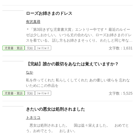
ローズお姉さまのドレス
有沢真尋
＊「第3回きずな児童書大賞」エントリー中です＊ 最近のルイー
ゼは少しおかしい。 いつも丈の合わない、ローズお姉さまのドレ
スを着ている。 話し方もお姉さまそっくり。 わたしと同じ年なの
に、ずいぶん年上のように振舞う。 表紙はかんたん表紙メーカー
文字数：1,631
児童書・童話
完結
ｼｮｰﾄｼｮｰﾄ
さまで作成
【完結】誰かの親切をあなたは覚えていますか？
なか
私を作ってくれた 私らしくしてくれた あの優しい彼らを 忘れな
いためにこの作品を
文字数：5,525
児童書・童話
完結
ｼｮｰﾄｼｮｰﾄ
きたいの悪女は処刑されました
トネリコ
悪女は処刑されました。 国は益々栄えました。 おめでと
う。おめでとう。 おしまい。