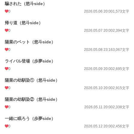
更新日時
2026.08.06 18:00
騙された（悠斗side）
0
2026.05.06 20:00
1,573文字
初回公開日時
2026.04.30 20:48
帰り道（悠斗side）
週間ポイント
484 pt (14,870 位)
0
2026.05.07 20:00
2,394文字
月間ポイント
887 pt (25,823 位)
陽菜のペット（悠斗side）
年間ポイント
13,596 pt (25,878 位)
0
2026.05.08 23:16
3,067文字
累計ポイント
14,585 pt (82,241 位)
ライバル登場（歩夢side）
0
2026.05.09 20:00
2,695文字
陽菜の幼馴染①（悠斗side）
0
2026.05.10 20:00
2,915文字
陽菜の幼馴染②（悠斗side）
0
2026.05.11 20:00
2,338文字
一緒に眠ろう（歩夢side）
0
2026.05.12 20:00
2,456文字