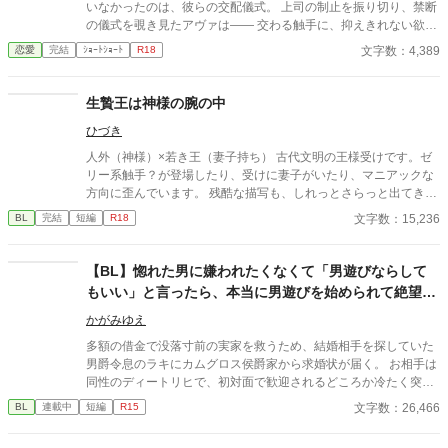
いなかったのは、彼らの交配儀式。 上司の制止を振り切り、禁断
の儀式を覗き見たアヴァは―― 交わる触手に、抑えきれない欲望
を覚える。 「私も……私も交配したい」 太く長い触手が、体の奥
文字数：4,389
恋愛
完結
ｼｮｰﾄｼｮｰﾄ
R18
深くまで侵入してくる。 研究者が、快楽の実験体になる夜。
生贄王は神様の腕の中
ひづき
人外（神様）×若き王（妻子持ち） 古代文明の王様受けです。ゼ
リー系触手？が登場したり、受けに妻子がいたり、マニアックな
方向に歪んでいます。 残酷な描写も、しれっとさらっと出てきま
す。 ■余談（後日談？番外編？オマケ？） 本編の18年後。 本編最
文字数：15,236
BL
完結
短編
R18
後に登場した隣国の王（40歳）×アジェルの妻が産んだ不貞の子
（18歳） ただヤってるだけ。
【BL】惚れた男に嫌われたくなくて「男遊びならして
もいい」と言ったら、本当に男遊びを始められて絶望し
ている侯爵令息の話
かがみゆえ
多額の借金で没落寸前の実家を救うため、結婚相手を探していた
男爵令息のラキにカムグロス侯爵家から求婚状が届く。 お相手は
同性のディートリヒで、初対面で歓迎されるどころか冷たく突き
放されてしまう。 『必要最低限関わるな』 『愛人を作るな』
文字数：26,466
BL
連載中
短編
R15
『男遊びならしてもいい』 ディートリヒから実家の借金を完済す
る条件を言われたラキは、学園で令息たちとの交流を満喫中。 褒