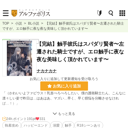
TOP
>
小説
>
BL小説
>
【完結】触手彼氏はスパダリ賢者〜左遷された騎士
ですが、エロ触手に夜な夜な美味しく頂かれています〜
BL
完結
長編
R18
【完結】触手彼氏はスパダリ賢者〜左
遷された騎士ですが、エロ触手に夜な
夜な美味しく頂かれています〜
ナカナカナ
お気に入りに追加して更新通知を受け取ろう
お気に入り追加
「（かわいいよファビウス！乳首ぺろぺろしたい。僕の護衛騎士たん、こんなに
凛々しい姿で昨日は…はあはあ、マズい…早く、早く煩悩を分離させなけれ
ば…！）」
——真面目すぎる性格が災いし、婚約破棄と左遷を同時に言い渡されたファビウ
スが向かった先は、世間から『魔窟』と恐れられる研究塔だった。
24h.ポイント
191pt
331
そこで出会ったのは、どこまでも優しく高潔な賢者ロクシード。
執着攻め
ハッピーエンド
溺愛
触手
R18シーンあり