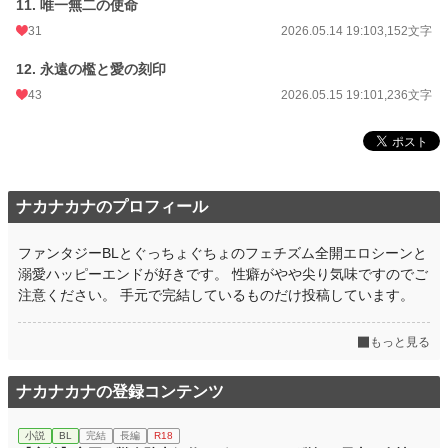
11. 唯一無二の使命
31
2026.05.14 19:10
3,152文字
12. 永遠の檻と愛の刻印
43
2026.05.15 19:10
1,236文字
ナカナカナのプロフィール
ファンタジーBLとぐっちょぐちょのフェチズム全開エロシーンと
溺愛ハッピーエンドが好きです。 性癖がやや尖り気味ですのでご
注意ください。 手元で完結しているものだけ投稿しています。
もっと見る
ナカナカナの登録コンテンツ
小説
BL
完結
長編
R18