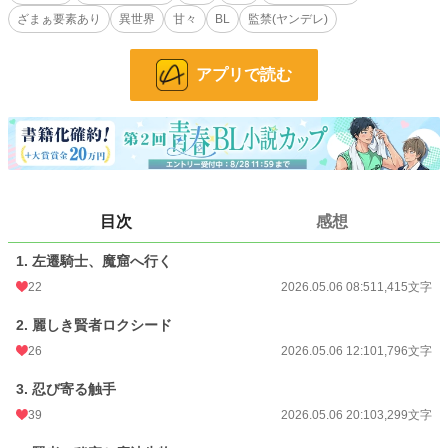
ざまぁ要素あり
異世界
甘々
BL
監禁(ヤンデレ)
だが、彼には秘密があった。
煩悩まみれの賢者の元へ、好みドストライクな騎士が現れた時、夜な夜なベッド
アプリで読む
に触手が這い回る——！？
昼は清廉な賢者と騎士、夜は触手でナカまでぐっちゅぐちゅ。
「ろくしぃどしゃまっ♡♡♡じゅっと、じゅうっと♡おまもりしましゅっ♡♡
♡」
不器用騎士が愛欲に挟まれ、逃げ場のない至福の監獄で、身も心もとろとろに溶
目次
感想
かされる【オタク魔術師×真面目騎士】の監禁溺愛BL！
※この作品には「失禁」「乳首開発」「変態オタク攻め」「♡喘ぎ」「R18」の
1. 左遷騎士、魔窟へ行く
描写が含まれています。
22
2026.05.06 08:51
1,415文字
（全12話3万文字中編規模、投稿予約完了済み）
2. 麗しき賢者ロクシード
26
2026.05.06 12:10
1,796文字
小説
7,293 位 / 228,574 件
3. 忍び寄る触手
BL
1,421 位 / 31,381 件
39
2026.05.06 20:10
3,299文字
お気に入り
70