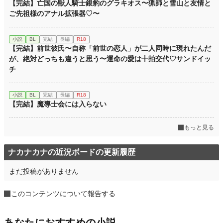
【完結】亡国の獣人騎士銀豹のグラキオス〜猟師と雪山と友情と
ご先祖様のアナル拡張器♡〜
小説
BL
完結
長編
R18
【完結】前世彼氏〜自称「前世の恋人」が二人同時に現れたんだ
が、絶対どっちも違うと思う〜運命の愛は十拍交代♡サンドイッ
チ
小説
BL
完結
長編
R18
【完結】魔導士会には入らない
もっと見る
ナカナカナの近況ボードの更新履歴
まだ投稿がありません
このコンテンツについて報告する
あなたにおすすめの小説