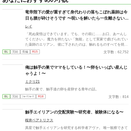
竜帝陛下の愛が重すぎて身代わりの落ちこぼれ薬師は今
日も腰が砕けそうです 〜呪いを解いたら一生離さないと
宣言されました〜
レイ
「死ぬ覚悟はできています。でも、その前に……お口、あーんし
てください」 魔力を持たない「無能」として実家で虐げられてい
た薬師のエリアン。 彼に下されたのは、触れるものすべてを焼き
尽くす「死の竜帝」ヴァレリウスへの、身代わりの婚姻だった。
文字数：62,752
BL
完結
長編
R15
俺は触手の巣でママをしている！〜卵をいっぱい産んじ
ゃうよ！〜
ミクリ21
触手の巣で、触手達の卵を産卵する青年の話。
文字数：814
BL
完結
ｼｮｰﾄｼｮｰﾄ
R18
触手エイリアンの交配実験〜研究者、被験体になる〜
桜井ベアトリクス
異星で触手エイリアンを研究する科学者アヴァ。 唯一観察できて