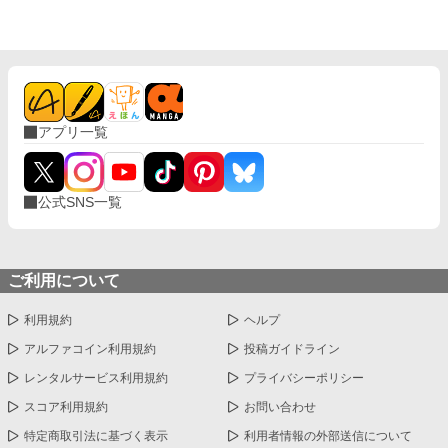
め上手なラキの周りには可愛い令息が集まり、推し活状態に。 一
方、ディートリヒだけが嫉妬で胃を痛める日々。 ラキへの恋心を
隠し続けた不器用侯爵令息に、幸せな未来は訪れるのか？ .
アプリ一覧
公式SNS一覧
ご利用について
利用規約
ヘルプ
アルファコイン利用規約
投稿ガイドライン
レンタルサービス利用規約
プライバシーポリシー
スコア利用規約
お問い合わせ
特定商取引法に基づく表示
利用者情報の外部送信について