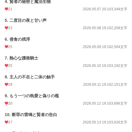
4. 賢者の秘密と魔法生物
24h.ポイント
191 pt
21
2026.05.07 20:10
3,349文字
文字数
31,624
5. 二度目の夜と甘い声
更新日時
2026.05.15 19:10
23
2026.05.08 19:10
2,208文字
初回公開日時
2026.05.06 08:51
6. 侵食の残滓
初回完結日時
2026.05.16 01:52
25
2026.05.09 19:10
2,504文字
週間ポイント
359 pt (17,980 位)
7. 熱心な護衛騎士
月間ポイント
1,947 pt (16,230 位)
25
2026.05.10 19:10
3,192文字
年間ポイント
28,211 pt (15,783 位)
8. 主人の不在と二体の触手
29
2026.05.11 19:10
2,151文字
累計ポイント
28,458 pt (59,750 位)
9. もう一つの執愛と偽りの檻
20
2026.05.12 19:10
3,696文字
10. 断罪の雷鳴と賢者の告白
27
2026.05.13 19:10
3,626文字