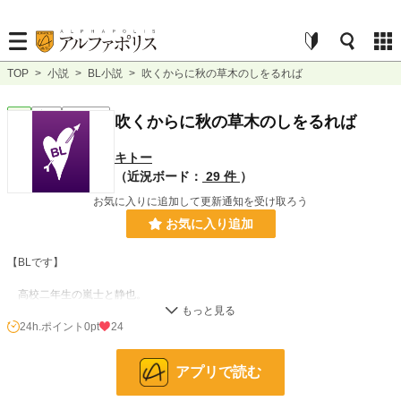
TOP
>
小説
>
BL小説
>
吹くからに秋の草木のしをるれば
BL
完結
ｼｮｰﾄｼｮｰﾄ
吹くからに秋の草木のしをるれば
キトー
（近況ボード：
29 件
）
お気に入りに追加して更新通知を受け取ろう
お気に入り追加
【BLです】
高校二年生の嵐士と静也。
友人だと思っていた静也から突然キスされて戸惑う嵐士。
男子高校生同士の友達から友達以上の関係になる瞬間の短い話です。
24h.ポイント
0pt
24
※百人一首企画で参加させていただいていた作品です。
アプリで読む
小説
228,777 位 / 228,777 件