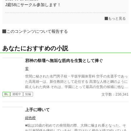
J庭58にサークル参加します！
もっと見る
このコンテンツについて報告する
あなたにおすすめの小説
邪神の祭壇へ無垢な筋肉を生贄として捧ぐ
零
世間に秘された名門男子校・平坂学園体育科 空手の名選手であっ
た高尾雄一は、新任教師として赴任する 高潔な人格と鋼のように
鍛えられた肉体 それは、学園にとって最高の生贄の候補に他なら
なかった 至高の筋肉を持つ、精神を削られ意志をなくした青年を
文字数：236,341
BL
連載中
短編
太古の神に捧げるため、“水”、“風”、“土”の信奉者達が暗躍する 意
志をなくし筋肉の操り人形と化した“デク” 消える教師 山奥の男子
校で繰り広げられるダークファンタジー
上手に啼いて
紺色橙
■聡は10歳の初めての発情期の際、大輝に噛まれ番となった。そ
れ以来関係を継続しているが、愛ではなく都合と情で続いている