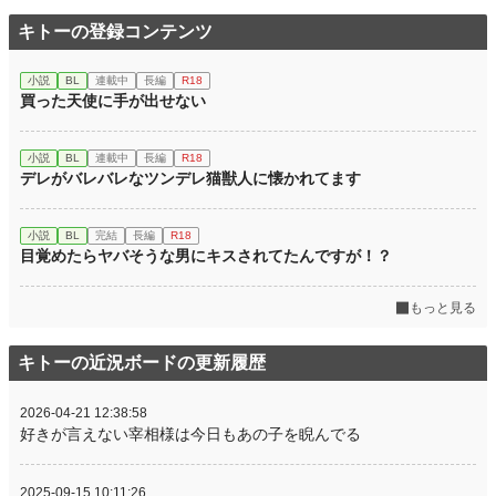
キトーの登録コンテンツ
小説
BL
連載中
長編
R18
買った天使に手が出せない
小説
BL
連載中
長編
R18
デレがバレバレなツンデレ猫獣人に懐かれてます
小説
BL
完結
長編
R18
目覚めたらヤバそうな男にキスされてたんですが！？
もっと見る
キトーの近況ボードの更新履歴
2026-04-21 12:38:58
好きが言えない宰相様は今日もあの子を睨んでる
2025-09-15 10:11:26