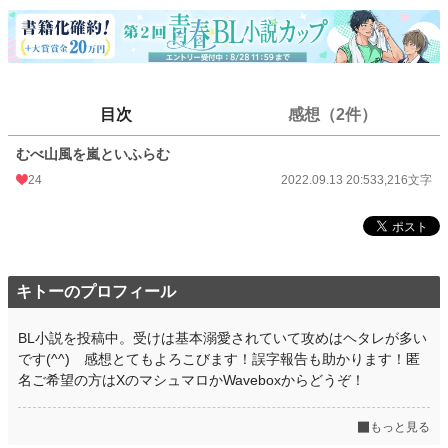
BL
31,415 位 / 31,415 件
お気に入り
53
24h.ポイント
0 pt
目次
感想（2件）
文字数
3,216
むべ山風を嵐といふらむ
更新日時
2022.09.13 20:53
24
2022.09.13 20:53
3,216文字
初回公開日時
2022.09.13 20:53
初回完結日時
2022.09.13 20:53
週間ポイント
14 pt (70,247 位)
キトーのプロフィール
月間ポイント
70 pt (73,336 位)
BL小説を投稿中。受けは基本溺愛されていて攻めはヘタレが多い
年間ポイント
1,393 pt (76,100 位)
です(⁠^⁠^⁠) 感想とてもよろこびます！誤字報告も助かります！匿
名ご希望の方はXのマシュマロかWaveboxからどうぞ！
累計ポイント
25,759 pt (62,965 位)
もっと見る