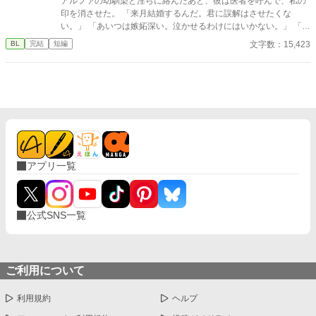
アルファの幼馴染と淫らに絡んだあと、彼は医者を呼んで、私の
タイを掴む。 引き寄せられた瞬間、榊の理性は音を立てて崩れ
印を消させた。 「来月結婚するんだ。君に誤解はさせたくな
た。 拒むことも、許すこともできないまま、 彼は“部下”の手によ
い。」 「あいつは嫉妬深い。泣かせるわけにはいかない。」 「君
って、ひとつずつ乱されていく。 言葉で支配され、触れられるた
ももう年頃の残り物のオメガだろ？ 俺の印をつけたまま、他の
文字数：15,423
BL
完結
短編
びに、自分の知らなかった感情と快楽を知る。それは、上司とし
アルファとお見合いするなんてありえない。」 彼は冷たく、けれ
ての誇りを壊すほどに甘く、逃れられないほどに深い。 だが、篠
どどこか薄情な笑みを浮かべながら、一枚の小切手を私に投げ渡
原の視線の奥に宿るのは、ただの欲望ではなかった。 そこには、
す。 「長い間、俺に従ってきたんだから、君を傷つけたりはしな
ずっと榊だけを見つめ続けてきた、静かな執着がある。 「俺、前
い。」 「結婚の日には招待状を送る。必ず来て、席につけよ。」
から思ってたんです。 あなたが誰かに“支配される”ところ、き
--- いくつかのコメントを拝見し、大変申し訳なく思っておりま
っと綺麗だろうなって」 支配する側だったはずの男が、 支配され
す。 私は現在日本語を勉強しており、この文章はAI作品ではあり
ることで初めて“生きている”と感じてしまう――。 上司と部下、
ませんが、 一部に翻訳ソフトを使用しています。 もし読んでくだ
立場も理性も、すべてが絡み合うオフィスの夜。 秘密の扉を開け
さる中で日本語のおかしな点をご指摘いただけましたら、 本当に
た榊は、もう戻れない。 快楽に溺れるその瞬間まで、彼を待つの
ありがたく思います。
は破滅か、それとも救いか。 ――これは、ひとりの上司が“愛”と
アプリ一覧
いう名の支配に沈んでいく物語。
公式SNS一覧
ご利用について
利用規約
ヘルプ