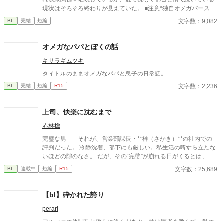
現状はそろそろ終わりが見えていた。 ■注意*独自オメガバース設
定。■『それは愛か本能か』と同じ世界設定です。関係は一切な
文字数：9,082
BL
完結
短編
し。
オメガなパパとぼくの話
キサラギムツキ
タイトルのままオメガなパパと息子の日常話。
文字数：2,236
BL
完結
短編
R15
上司、快楽に沈むまで
赤林檎
完璧な男――それが、営業部課長・**榊（さかき）**の社内での
評判だった。 冷静沈着、部下にも厳しい。私生活の噂すら立たな
いほどの隙のなさ。 だが、その“完璧”が崩れる日がくるとは、誰
も想像していなかった。 入社三年目の篠原は、榊の直属の部下。
文字数：25,689
BL
連載中
短編
R15
真面目だが強気で、どこか挑発的な笑みを浮かべる青年。 ある
夜、取引先とのトラブル対応で二人だけが残ったオフィスで、 篠
原は上司に向かって、いつもの穏やかな口調を崩した。「……そ
【bl】砕かれた誇り
んな顔、部下には見せないんですね」 疲労で僅かに緩んだ榊の表
perari
情。 その弱さを見逃さず、篠原はデスク越しに距離を詰める。
「強がらなくていいですよ。俺の前では、もう」 指先が榊のネク