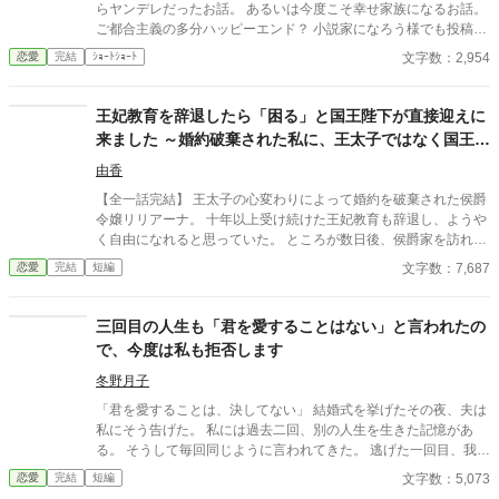
らヤンデレだったお話。 あるいは今度こそ幸せ家族になるお話。
ご都合主義の多分ハッピーエンド？ 小説家になろう様でも投稿し
ています。
文字数：2,954
恋愛
完結
ｼｮｰﾄｼｮｰﾄ
王妃教育を辞退したら「困る」と国王陛下が直接迎えに
来ました ～婚約破棄された私に、王太子ではなく国王陛
下が求婚してきます〜
由香
【全一話完結】 王太子の心変わりによって婚約を破棄された侯爵
令嬢リリアーナ。 十年以上受け続けた王妃教育も辞退し、ようや
く自由になれると思っていた。 ところが数日後、侯爵家を訪れた
のは国王陛下本人。 「王妃教育を辞退されると困る。私の妃にな
文字数：7,687
恋愛
完結
短編
ってほしい」 努力を踏みにじった王太子はすべてを失い、選ばれ
たのは誠実に生きてきた彼女だった。 これは、年上国王に溺愛さ
れながら、世界一幸せな王妃になるまでの逆転ラブストーリー。
三回目の人生も「君を愛することはない」と言われたの
で、今度は私も拒否します
冬野月子
「君を愛することは、決してない」 結婚式を挙げたその夜、夫は
私にそう告げた。 私には過去二回、別の人生を生きた記憶があ
る。 そうして毎回同じように言われてきた。 逃げた一回目、我慢
した二回目。いずれも上手くいかなかった。 だから今回は。
文字数：5,073
恋愛
完結
短編