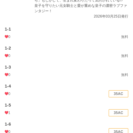
ら」もしかして、生まれ変わりだって気付かれている!?
皇子を守りたい元女騎士と愛が重めな皇子の濃密ラブファ
年間ポイント
17,602 pt (21,946 位)
ンタジー！
2026年03月25日発行
累計ポイント
164,063 pt (22,616 位)
1-1
0
無料
1-2
0
無料
1-3
0
無料
1-4
0
35AC
1-5
1
35AC
1-6
0
35AC