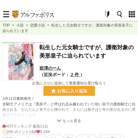
TOP
>
小説
>
恋愛小説
>
転生した元女騎士ですが、護衛対象の美形皇子に
迫られています
恋愛
完結
長編
R18
転生した元女騎士ですが、護衛対象の
美形皇子に迫られています
前澤のーん
（近況ボード：
2 件
）
お気に入りに追加して更新通知を受け取ろう
お気に入り追加
3月11日書籍発売！
女騎士アメリアは『黒皇子』と呼ばれ忌み嫌われていた幼い皇子の護衛騎士に任
命される。だんだんと皇子から懐かれて、さらには親子ほど年の差があるのに求
婚までされてしまう。
皇子を諦めさせようと必死になっていたとき、何者かに嵌められアメリアは殉死
する。だが悔やみながら死んだせいか、貧乏男爵家の赤ん坊にすぐに生まれ変わ
HOTランキング 最高11位
った。
24h.ポイント
14pt
8,349
ならばもう一度殿下にお仕えしよう！今度は使用人としてお仕えしよう！と意気