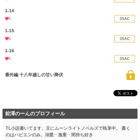
1-14
0
35AC
1-15
0
35AC
1-16
0
35AC
番外編 十八年越しの甘い降伏
前澤のーんのプロフィール
TL小説書いてます。主にムーンライトノベルズで執筆中。 書く
のはハピエンのみ。溺愛・激重・闇持ち好き