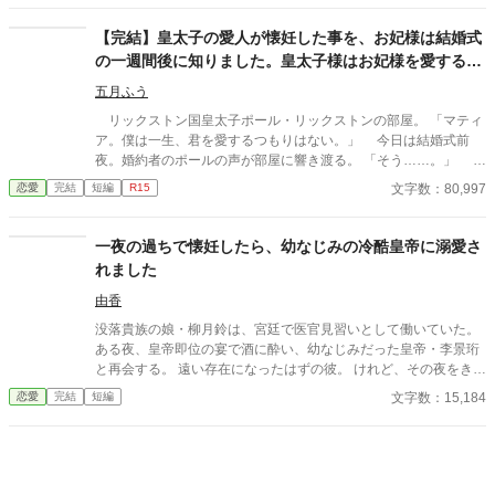
【完結】皇太子の愛人が懐妊した事を、お妃様は結婚式
の一週間後に知りました。皇太子様はお妃様を愛するつ
もりは無いようです。
五月ふう
リックストン国皇太子ポール・リックストンの部屋。 「マティ
ア。僕は一生、君を愛するつもりはない。」 今日は結婚式前
夜。婚約者のポールの声が部屋に響き渡る。 「そう……。」 マ
ティアは小さく笑みを浮かべ、ゆっくりとソファーに身を預け
文字数：80,997
恋愛
完結
短編
R15
た。 明日、ポールの花嫁になるはずの彼女の名前はマティ
ア・ドントール。ドントール国第一王女。21歳。 リッカルド国
とドントール国の和平のために、マティアはこの国に嫁いでき
一夜の過ちで懐妊したら、幼なじみの冷酷皇帝に溺愛さ
た。ポールとの結婚は政略的なもの。彼らの意志は一切介入して
れました
いない。 「どんなことがあっても、僕は君を王妃とは認めな
い。」 ポールはマティアを憎しみを込めた目でマティアを見つ
由香
める。美しい黒髪に青い瞳。ドントール国の宝石と評されるマテ
没落貴族の娘・柳月鈴は、宮廷で医官見習いとして働いていた。
ィア。 「私が……ずっと貴方を好きだったと知っても、妻として
ある夜、皇帝即位の宴で酒に酔い、幼なじみだった皇帝・李景珩
認めてくれないの……？」 「ちっ……」 ポールは顔をしかめて
と再会する。 遠い存在になったはずの彼。 けれど、その夜をきっ
舌打ちをした。 「……だからどうした。幼いころのくだらない
かけに月鈴の運命は大きく動き出す。 冷酷と恐れられる皇帝が、
文字数：15,184
恋愛
完結
短編
感情に……今更意味はない。」 ポールは険しい顔でマティアを
なぜか彼女だけには甘すぎて――。
睨みつける。銀色の髪に赤い瞳のポール。マティアにとってポー
ルは大切な初恋の相手。 だが、ポールにはマティアを愛すること
はできない理由があった。 二人の結婚式が行われた一週間後、マ
ティアは衝撃の事実を知ることになる。 「サラが懐妊したですっ