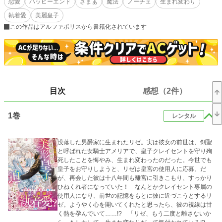
恋愛
ハッピーエンド
ざまぁ
魔法
ノーチェ
生まれ変わり
込んだのだが……
執着愛
美麗皇子
「懐かしの熱い視線を感じるんだが？」生まれ変わったのにどうしてまた懐かれ
ているんでしょうか？
この作品はアルファポリスから書籍化されています
長期喪失を味わって捻くれた美麗皇子×生まれ変わり美人使用人（中身は脳筋最
強女騎士）のお話。
小説
30,460 位 / 228,793 件
恋愛
12,870 位 / 66,374 件
目次
感想（2件）
お気に入り
438
1巻
レンタル
24h.ポイント
14 pt
文字数(レンタル含む)
139,919
没落した男爵家に生まれたリゼ。実は彼女の前世は、剣聖
と呼ばれた女騎士アメリアで、皇子クレイセントを守り殉
更新日時
2026.03.11 13:42
死したことを悔やみ、生まれ変わったのだった。今世でも
皇子をお守りしようと、リゼは皇宮の使用人に応募。だ
初回公開日時
2025.01.18 20:53
が、再会した彼は十八年間も離宮に引きこもり、すっかり
初回完結日時
2025.02.02 20:40
ひねくれ者になっていた！ なんとかクレイセント専属の
使用人になり、前世の記憶をもとに彼に近づこうとするリ
週間ポイント
70 pt (40,028 位)
ゼ。ようやく心を開いてくれたと思ったら、彼の視線は甘
く熱を孕んでいて……!? 「リゼ、もう二度と離さないか
月間ポイント
385 pt (39,318 位)