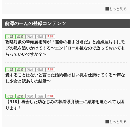
もっと見る
前澤のーんの登録コンテンツ
小説
恋愛
完結
長編
R18
攻略対象の筆頭魔術師が「運命の相手は君だ」と婚姻届片手にモ
ブの私を追いかけてくる〜エンドロール後なので放っておいても
らっていいですか？〜
小説
恋愛
完結
長編
R18
愛することはないと言った婚約者は甘い罠を仕掛けてくる〜声な
し少女と訳ありの結婚〜
小説
恋愛
完結
長編
R18
【R18】再会した幼なじみの執着系弁護士に結婚を迫られても困
ります！
もっと見る