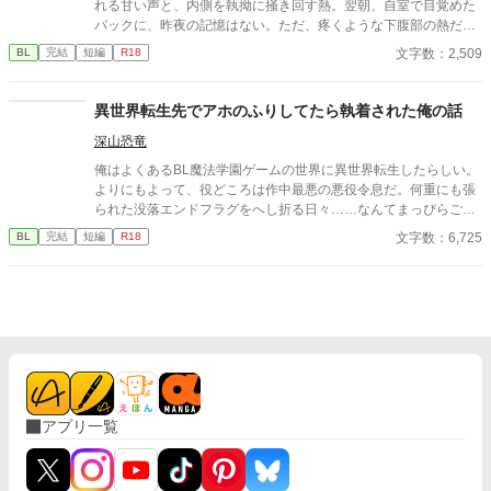
れる甘い声と、内側を執拗に掻き回す熱。翌朝、自室で目覚めた
パックに、昨夜の記憶はない。ただ、疼くような下腹部の熱だけ
が残っていた。 相談しようと向かった相手こそが、自分を侵食し
文字数：2,509
BL
完結
短編
R18
ている張本人だとも知らずに、パックは父の部屋の扉を開く。 こ
のお話はムーンライトでも投稿してます〜
異世界転生先でアホのふりしてたら執着された俺の話
深山恐竜
俺はよくあるBL魔法学園ゲームの世界に異世界転生したらしい。
よりにもよって、役どころは作中最悪の悪役令息だ。何重にも張
られた没落エンドフラグをへし折る日々……なんてまっぴらごめ
んなので、前世のスキル（引きこもり）を最大限活用して平和を
文字数：6,725
BL
完結
短編
R18
勝ち取る！ ……はずだったのだが、どういうわけか俺の従者が
「坊ちゃんの足すべすべ～」なんて言い出して！？
アプリ一覧