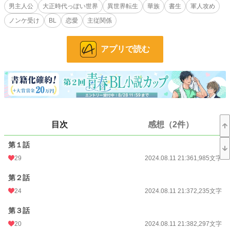
ん」と呼んだ。
男主人公
大正時代っぽい世界
異世界転生
華族
書生
軍人攻め
頭がぼうっとして何も考えられず、強い睡魔に襲われ、眠りに落ちようとしてい
ノンケ受け
BL
恋愛
主従関係
た樹の前に、国防色の軍服を身にまとった偉丈夫――花ヶ前梗一郎（はながさき
こういちろう）が現れた。
樹の名を切なそうに呼びながら近づいてきた梗一郎。驚いた樹は抵抗することも
アプリで読む
できず、梗一郎に抱き締められる。すると突然、想像を絶する頭痛に襲われた樹
は、絶叫したのちに意識を失ってしまう。
そして気がつけば、重力が存在しない、真っ白な空間に浮かんでいた。そこで樹
は、自分によく似た容姿の少年に出会う。
少年の正体は、早乙女樹の肉体を借りた、死を司る神――タナトスだった。そし
てもう一柱、タナトスよりも小柄な少女、生を司る神――ビオスが現れる。
ビオスが言うには、樹は『異世界転生』をしたのだという。そして転生後の肉体
の記憶は、特定の条件下で徐々に蘇ると告げられ、樹は再び異世界で目を覚ま
目次
感想（2件）
す。
樹が目覚めると、梗一郎が涙を流していた。
「樹が生きていて、本当によかった……！」
第１話
そう言って、梗一郎が樹の額に口付けた瞬間、樹の脳内に早乙女樹の幼少期と思
29
2024.08.11 21:36
1,985文字
われる映像が流れ、眠るように意識を失う。
『特定の条件下』とは、梗一郎との愛ある接触のことだった。
第２話
無事にひとつ目の記憶を取り戻した樹は、公家華族・花ヶ前伯爵家お抱えの書生
（画家見習い）・『早乙女樹』を演じながら、花ヶ前家で生活を送る。
24
2024.08.11 21:37
2,235文字
スペイン風邪による後遺症で『記憶喪失』になってしまった樹を心配して見舞い
に来たのは、楚々とした容貌の美少女――梗一郎の妹である、花ヶ前椿子だっ
第３話
た。
20
2024.08.11 21:38
2,297文字
樹は驚愕に目を見開いた。