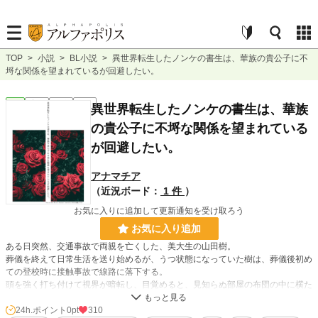
TOP
>
小説
>
BL小説
>
異世界転生したノンケの書生は、華族の貴公子に不
埒な関係を望まれているが回避したい。
BL
完結
長編
R18
異世界転生したノンケの書生は、華族
の貴公子に不埒な関係を望まれている
が回避したい。
アナマチア
（近況ボード：
1 件
）
お気に入りに追加して更新通知を受け取ろう
お気に入り追加
ある日突然、交通事故で両親を亡くした、美大生の山田樹。
葬儀を終えて日常生活を送り始めるが、うつ状態になっていた樹は、葬儀後初め
ての登校時に接触事故で線路に落下する。
頭を強く打ち付けて視界が暗転し、目覚めると、見知らぬ部屋の布団の中に横た
わっていた。
樹が夢でも見ている心地でいると、女中の花が現れて、樹のことを「早乙女さ
24h.ポイント
0pt
310