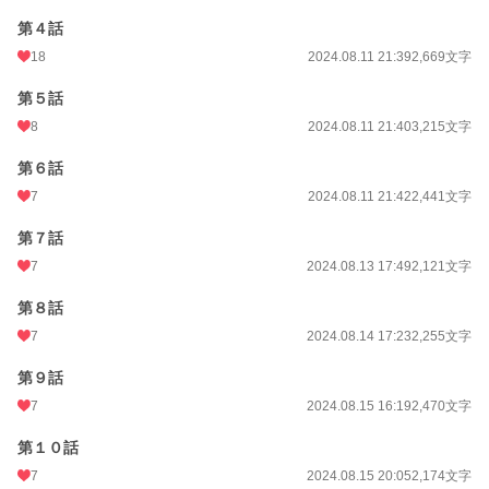
目の前に立つ少女は、樹が描いた人物画。
第４話
『大正乙女』そのままの姿形だったのである。
なんと樹は、自分が描いた油画の世界に異世界転生していたのだ。
18
2024.08.11 21:39
2,669文字
梗一郎と恋仲であった早乙女樹として転生してしまった樹（ノンケ）は、男と恋
愛なんて出来るはずがないと、記憶喪失を理由に梗一郎と距離を置くが……。
第５話
8
2024.08.11 21:40
3,215文字
小説
228,788 位 / 228,788 件
第６話
BL
31,418 位 / 31,418 件
7
2024.08.11 21:42
2,441文字
お気に入り
43
第７話
24h.ポイント
0 pt
7
2024.08.13 17:49
2,121文字
文字数
67,037
第８話
更新日時
2024.09.23 16:19
7
2024.08.14 17:23
2,255文字
初回公開日時
2024.08.01 09:14
第９話
初回完結日時
2024.09.23 16:19
7
2024.08.15 16:19
2,470文字
週間ポイント
14 pt (70,247 位)
第１０話
7
2024.08.15 20:05
2,174文字
月間ポイント
56 pt (77,878 位)