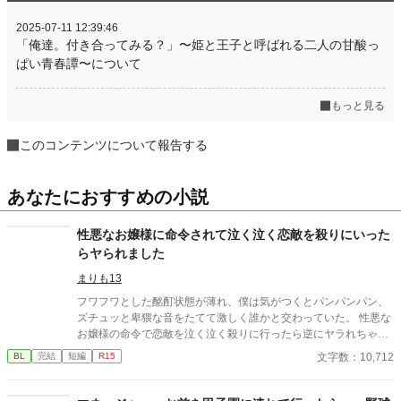
2025-07-11 12:39:46
「俺達。付き合ってみる？」〜姫と王子と呼ばれる二人の甘酸っ
ぱい青春譚〜について
もっと見る
このコンテンツについて報告する
あなたにおすすめの小説
性悪なお嬢様に命令されて泣く泣く恋敵を殺りにいった
らヤられました
まりも13
フワフワとした酩酊状態が薄れ、僕は気がつくとパンパンパン、
ズチュッと卑猥な音をたてて激しく誰かと交わっていた。 性悪な
お嬢様の命令で恋敵を泣く泣く殺りに行ったら逆にヤラれちゃっ
た、ちょっとアホな子の話です。 （ムーンライトノベルにも掲載
文字数：10,712
BL
完結
短編
R15
しています）