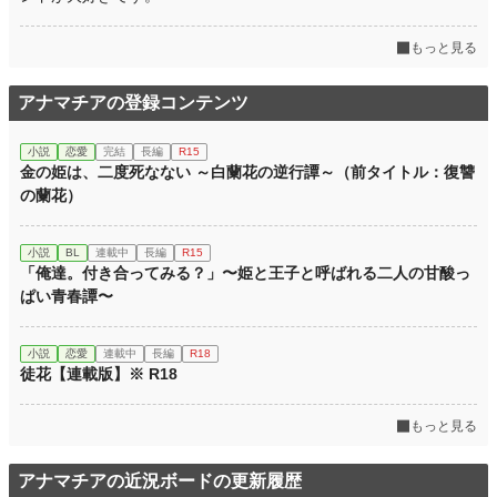
もっと見る
アナマチアの登録コンテンツ
小説
恋愛
完結
長編
R15
金の姫は、二度死なない ～白蘭花の逆行譚～（前タイトル：復讐
の蘭花）
小説
BL
連載中
長編
R15
「俺達。付き合ってみる？」〜姫と王子と呼ばれる二人の甘酸っ
ぱい青春譚〜
小説
恋愛
連載中
長編
R18
徒花【連載版】※ R18
もっと見る
アナマチアの近況ボードの更新履歴