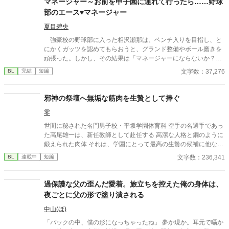
マネージャー～お前を甲子園に連れて行ったら……野球
部のエース♥マネージャー
夏目碧央
強豪校の野球部に入った相沢瀬那は、ベンチ入りを目指し、と
にかくガッツを認めてもらおうと、グランド整備やボール磨きを
頑張った。しかし、その結果は「マネージャーにならないか？」
という監督からの言葉。瀬那は葛藤の末、マネージャーに転身す
文字数：37,276
BL
完結
短編
る。 一方、才能溢れるピッチャーの戸田遼悠。瀬那は遼悠の才
能を羨ましく思っていたが、マネージャーとして関わる内に、遼
悠が文字通り血のにじむような努力をしている事を知る。
邪神の祭壇へ無垢な筋肉を生贄として捧ぐ
零
世間に秘された名門男子校・平坂学園体育科 空手の名選手であっ
た高尾雄一は、新任教師として赴任する 高潔な人格と鋼のように
鍛えられた肉体 それは、学園にとって最高の生贄の候補に他なら
なかった 至高の筋肉を持つ、精神を削られ意志をなくした青年を
文字数：236,341
BL
連載中
短編
太古の神に捧げるため、“水”、“風”、“土”の信奉者達が暗躍する 意
志をなくし筋肉の操り人形と化した“デク” 消える教師 山奥の男子
校で繰り広げられるダークファンタジー
過保護な父の歪んだ愛着。旅立ちを控えた俺の身体は、
夜ごとに父の形で塗り潰される
中山(ほ)
「パックの中、僕の形になっちゃったね」 夢か現か。耳元で囁か