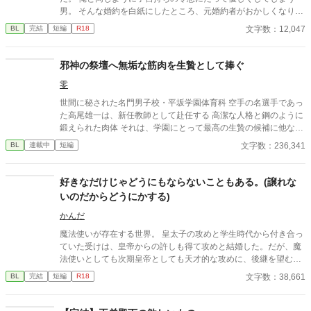
男。 そんな婚約を白紙にしたところ、元婚約者がおかしくなりは
じめた……。
文字数：12,047
BL
完結
短編
R18
邪神の祭壇へ無垢な筋肉を生贄として捧ぐ
零
世間に秘された名門男子校・平坂学園体育科 空手の名選手であっ
た高尾雄一は、新任教師として赴任する 高潔な人格と鋼のように
鍛えられた肉体 それは、学園にとって最高の生贄の候補に他なら
なかった 至高の筋肉を持つ、精神を削られ意志をなくした青年を
文字数：236,341
BL
連載中
短編
太古の神に捧げるため、“水”、“風”、“土”の信奉者達が暗躍する 意
志をなくし筋肉の操り人形と化した“デク” 消える教師 山奥の男子
校で繰り広げられるダークファンタジー
好きなだけじゃどうにもならないこともある。(譲れな
いのだからどうにかする)
かんだ
魔法使いが存在する世界。 皇太子の攻めと学生時代から付き合っ
ていた受けは、皇帝からの許しも得て攻めと結婚した。だが、魔
法使いとしても次期皇帝としても天才的な攻めに、後継を望む周
囲は多い。 好きなだけではどうにもならないと理解している受け
文字数：38,661
BL
完結
短編
R18
は、攻めに後継を作ることを進言するしかなく…。