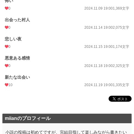
怖い
更新日時
2024.11.19 19:00
0
2024.11.09 19:00
1,369文字
初回公開日時
2024.10.31 19:00
出会った村人
週間ポイント
0 pt (228,724 位)
0
2024.11.14 19:00
2,075文字
月間ポイント
21 pt (99,984 位)
悲しい夜
年間ポイント
553 pt (100,062 位)
0
2024.11.15 19:00
1,174文字
累計ポイント
5,000 pt (125,509 位)
悪意ある感情
0
2024.11.18 19:00
2,325文字
新たな出会い
10
2024.11.19 19:00
1,335文字
miianのプロフィール
小説の投稿は初めてですが、完結目指して楽しみながら書きたい