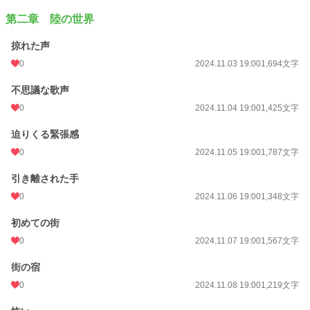
た。
第二章 陸の世界
リックスはサミナに出会うことができるのか？またサミナはラリマリア石を壊す
ことが出来るのか？
掠れた声
0
2024.11.03 19:00
1,694文字
元人魚×元魚（攻・溺愛×受・不憫）
不思議な歌声
※受・元魚のサミナ視点が多いです。
0
2024.11.04 19:00
1,425文字
※ファンタジーです。人魚については独自設定あり。
※不定期更新、ゆっくりペースです。
迫りくる緊張感
※元々は『魚の恋』というタイトルで、ヤンキー人間×不憫受け元魚で考えてい
0
2024.11.05 19:00
1,787文字
た設定ですが、書いている内にこちらも思いついたので、アップしました。（ヤ
ンキー×元魚もいつの日かアップ予定です）
引き離された手
0
2024.11.06 19:00
1,348文字
小説
228,724 位 / 228,724 件
初めての街
BL
31,406 位 / 31,406 件
0
2024.11.07 19:00
1,567文字
お気に入り
9
街の宿
24h.ポイント
0 pt
0
2024.11.08 19:00
1,219文字
文字数
22,830