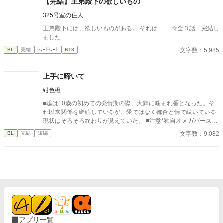
【完結】王弟殿下の欲しいもの
325号室の住人
王弟殿下には、欲しいものがある。 それは…… ☆全３話 完結し
ました
文字数：5,985
BL
完結
ｼｮｰﾄｼｮｰﾄ
R18
上手に啼いて
紺色橙
■聡は10歳の初めての発情期の際、大輝に噛まれ番となった。そ
れ以来関係を継続しているが、愛ではなく都合と情で続いている
現状はそろそろ終わりが見えていた。 ■注意*独自オメガバース設
定。■『それは愛か本能か』と同じ世界設定です。関係は一切な
文字数：9,082
BL
完結
短編
し。
アプリ一覧