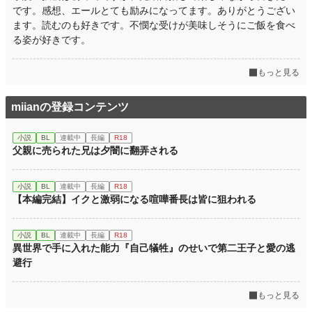
です。感想、エールとても励みになってます。ありがとうござい
ます。読むのも好きです。不憫な受けが美味しそうにご飯を食べ
る姿が好きです。
もっと見る
miianの登録コンテンツ
小説
BL
連載中
長編
R18
父親に売られた兄は夕闇に翻弄される
小説
BL
連載中
長編
R18
【本編完結】イクと激弱になる喧嘩番長は皆に狙われる
小説
BL
連載中
長編
R18
異世界で手に入れた能力『自己犠牲』のせいで第二王子と愛の逃
避行
もっと見る