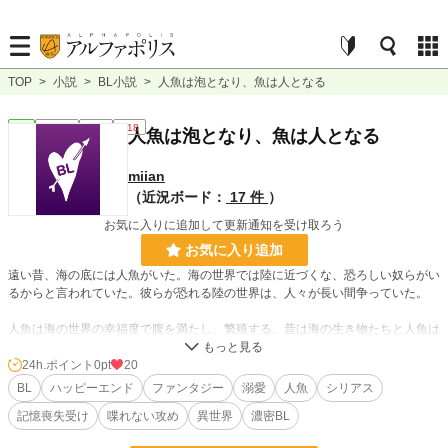
TOP
>
小説
>
BL小説
>
人魚は泡となり、魚は人となる
BL
連載中
長編
R18
人魚は泡となり、魚は人となる
miian
（近況ボード：
17 件
）
お気に入りに追加して更新通知を受け取ろう
お気に入り追加
遠い昔、海の底には人魚がいた。海の世界では陸に近づくな、恐ろしい奴らがい
るからと言われていた。彼らが恐れる陸の世界は、人々が長い間争っていた。
人魚は海の世界の幸福度で腹を満たし、繁殖する。昔は海の生き物たちと人魚は
仲が良かった。人魚の歌を聴きに魚たちが訪れ、その歌声に魅了された。でも、
陸の世界で戦争が起きたことにより、海に血が流れ汚れた。海の世界は薄暗く濁
24h.ポイント
0pt
20
っていった。海の生き物たちも減り、人魚の元へ訪れる海の生き物たちも減っ
BL
ハッピーエンド
ファンタジー
溺愛
人魚
シリアス
た。そのせいで人魚も徐々に減って行った。人魚の死は突然だ。急に泡となって
記憶喪失受け
喋れない攻め
異世界
濃密BL
消える。