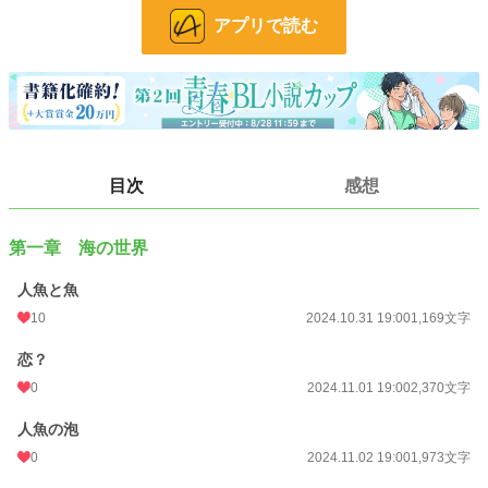
最後の1人となった人魚・リックス。そのリックスの元へ小さな魚が訪れた。小
アプリで読む
さな魚は喋ることが出来なかったが、寂しそうな人魚を頑張って励ました。リッ
クスはその魚をサミナと名付けた。リックスとサミナは海の底でひっそりと2人
で過ごした。でも、ある時、多くの血が海に流れ、リックスはサミナの前で泡と
なって消えた。リックスはサミナに幸せになって欲しいと、消える時に願った。
消えたリックスの泡が弾けた時、サミナの呼吸は楽になった。でも、徐々にサミ
ナの身体に変化が起こり、陸へと上がることになった。
元魚だったサミナは人間に。でも、海の世界での記憶を失ってしまった。その
目次
感想
頃、元人魚だったリックスは天界へとやって来ていた。人魚は遠い昔、海の世界
を愛した神が作った存在だった。神はリックスに言った。
「最後、お前が込めた願いは呪いとなって泡になった。その泡を受けたあの魚は
第一章 海の世界
呪いを受けた」
人魚と魚
リックスは驚いた。そんなつもりはなかったのだ。神は続けて言った。
10
2024.10.31 19:00
1,169文字
「このまま天界にいるならば世界が滅ぶのを見ていなさい。もし下界へ行き、あ
恋？
の人となった魚を助けると言うのならこの争いを食い止め、海の世界を取り戻し
なさい」
0
2024.11.01 19:00
2,370文字
リックスはサミナを探すため、地上へと舞い降りた。ちょうどその頃、サミナは
人魚の泡
この世界がおかしくなり始めたのはラリマリア石という宝石を手に入れるために
0
2024.11.02 19:00
1,973文字
人々が争い始めたことがきっかけだと知る。その宝石を壊し、世界に平和を取り
戻すため、サミナはその宝石を持っているというイエスナ国の王の元へと向かっ