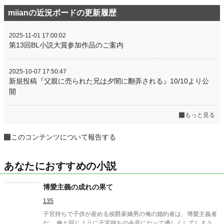
miianの近況ボードの更新履歴
2025-11-01 17:00:02
第13回BL小説大賞参加作品のご案内
2025-10-07 17:50:47
新規投稿『父親に売られた兄は夕闇に翻弄される』10/10より公
開
もっと見る
このコンテンツについて報告する
あなたにおすすめの小説
博愛主義の成れの果て
135
子宮持ちで子供が産める侯爵家嫡男の俺の婚約者は、博愛主義者
だ。 俺と同じように子宮持ちの令息にだって優しくしてしまう