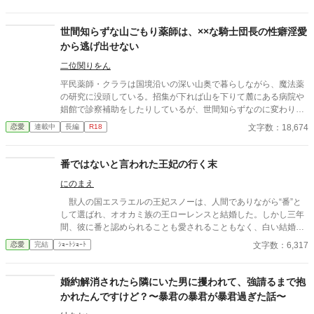
なぜか彼女だけには甘すぎて――。
世間知らずな山ごもり薬師は、××な騎士団長の性癖淫愛
から逃げ出せない
二位関りをん
平民薬師・クララは国境沿いの深い山奥で暮らしながら、魔法薬
の研究に没頭している。招集が下れば山を下りて麓にある病院や
娼館で診察補助をしたりしているが、世間知らずなのに変わりは
ない。 ある日、山の中で倒れている男性を発見。彼はなんと騎士
文字数：18,674
恋愛
連載中
長編
R18
団長・レイルドで女嫌いの噂を持つ人物だった。 当然女嫌いの噂
なんて知らないクララは良心に従い彼を助け、治療を施す。 だ
が、レイルドには隠している秘密……性癖があった。 ――君の××
番ではないと言われた王妃の行く末
××、触らせてもらえないだろうか？
にのまえ
獣人の国エスラエルの王妃スノーは、人間でありながら“番”と
して選ばれ、オオカミ族の王ローレンスと結婚した。しかし三年
間、彼に番と認められることも愛されることもなく、白い結婚の
まま冷遇され続ける。 それでも王妃として国に尽くしてきたス
文字数：6,317
恋愛
完結
ｼｮｰﾄｼｮｰﾄ
ノーだったが、ある日、ローレンスが別の令嬢レイアーを懐妊さ
せ、側妃として迎えると知る。ついに心が折れたスノーは離縁を
決意し、国を去ろうとする。 しかしその道中、レイアー嬢の実
婚約解消されたら隣にいた男に攫われて、強請るまで抱
家の襲撃に遭い、スノーは命を落とす寸前、自身の命と引き換え
かれたんですけど？〜暴君の暴君が暴君過ぎた話〜
に広域回復魔法で多くの命を救う。 これでスノーの、人生は終