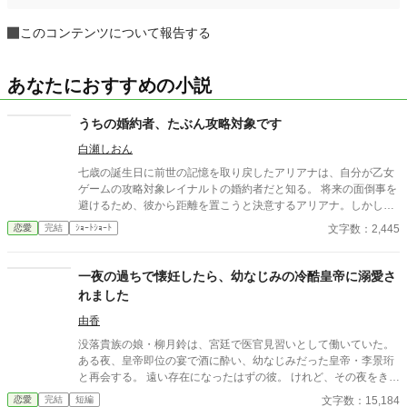
このコンテンツについて報告する
あなたにおすすめの小説
うちの婚約者、たぶん攻略対象です
白瀬しおん
七歳の誕生日に前世の記憶を取り戻したアリアナは、自分が乙女
ゲームの攻略対象レイナルトの婚約者だと知る。 将来の面倒事を
避けるため、彼から距離を置こうと決意するアリアナ。しかし、
中庭でも図書館でも購買でも、なぜか行く先々でレイナルトと遭
文字数：2,445
恋愛
完結
ｼｮｰﾄｼｮｰﾄ
遇してしまう。 避けているはずなのに近づいてくる婚約者。そん
な彼には、アリアナを追いかける理由があるようで――。
一夜の過ちで懐妊したら、幼なじみの冷酷皇帝に溺愛さ
れました
由香
没落貴族の娘・柳月鈴は、宮廷で医官見習いとして働いていた。
ある夜、皇帝即位の宴で酒に酔い、幼なじみだった皇帝・李景珩
と再会する。 遠い存在になったはずの彼。 けれど、その夜をきっ
かけに月鈴の運命は大きく動き出す。 冷酷と恐れられる皇帝が、
文字数：15,184
恋愛
完結
短編