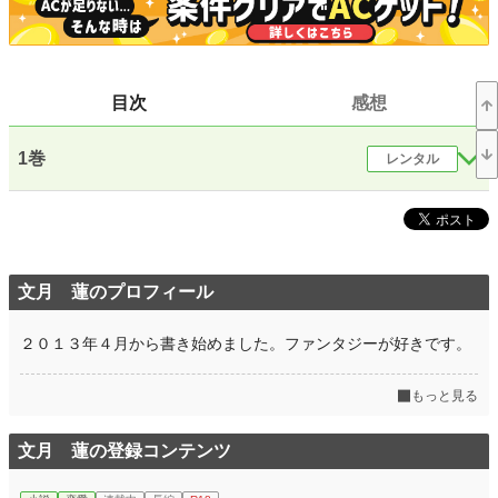
恋愛
15,905 位 / 66,363 件
お気に入り
36
24h.ポイント
7 pt
目次
感想
文字数(レンタル含む)
132,586
1巻
レンタル
更新日時
2019.11.14 15:22
初回公開日時
2019.11.14 15:22
初回完結日時
2019.11.14 15:22
週間ポイント
0 pt (228,745 位)
文月 蓮のプロフィール
月間ポイント
14 pt (108,258 位)
２０１３年４月から書き始めました。ファンタジーが好きです。
年間ポイント
588 pt (98,490 位)
もっと見る
累計ポイント
31,527 pt (56,745 位)
文月 蓮の登録コンテンツ