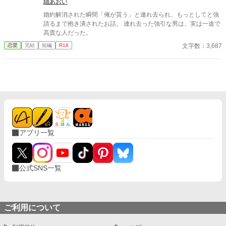
わりのはずだった。 だが次に目を覚ますと、スノーは三年前の
紬あおい
結婚式当日に戻っていた。何度死んでも、何度拒絶しても、結婚
婚約解消された瞬間「俺が貰う」と連れ去られ、もっとしてと強
式の誓いの瞬間へと戻される。 番から逃れようと、スノーは何
請るまで抱き潰されたお話。 連れ去った強引な男は、実は一途で
度も死を選ぶが――。
高貴な人だった。
文字数：3,687
恋愛
完結
短編
R18
アプリ一覧
公式SNS一覧
ご利用について