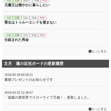
小説
恋愛
連載中
長編
R18
元魔王は穏やかに暮らしたい
小説
恋愛
完結
長編
R18
聖女はトゥルーエンドを望まない
小説
恋愛
完結
長編
R18
仕組まれた再会
もっと見る
文月 蓮の近況ボードの更新履歴
2018-05-28 00:18:21
書籍プレゼントのお知らせです
2018-03-25 21:36:47
「箱庭の異世界でスローライフ万歳！」更新しました。
もっと見る