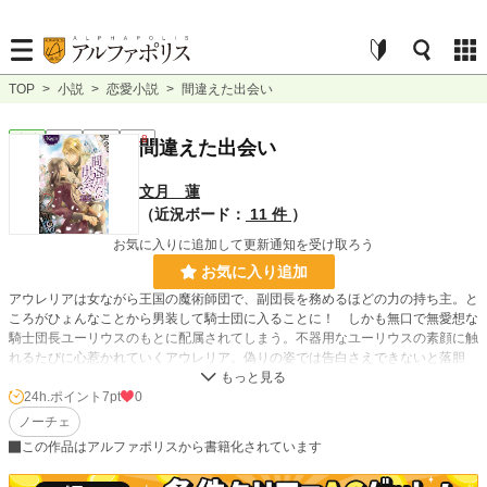
TOP
>
小説
>
恋愛小説
>
間違えた出会い
恋愛
完結
長編
R18
間違えた出会い
文月 蓮
（近況ボード：
11 件
）
お気に入りに追加して更新通知を受け取ろう
お気に入り追加
アウレリアは女ながら王国の魔術師団で、副団長を務めるほどの力の持ち主。と
ころがひょんなことから男装して騎士団に入ることに！ しかも無口で無愛想な
騎士団長ユーリウスのもとに配属されてしまう。不器用なユーリウスの素顔に触
れるたびに心惹かれていくアウレリア。偽りの姿では告白さえできないと落胆
し、立ち去る決意を固めるが、そんなときに騎士団に出撃命令が下ってしまい―
―。不器用なふたりの“間違えた出会い”からはじまる、とろけるような蜜愛ファ
24h.ポイント
7pt
0
ンタジー。
ノーチェ
この作品はアルファポリスから書籍化されています
小説
36,359 位 / 228,745 件