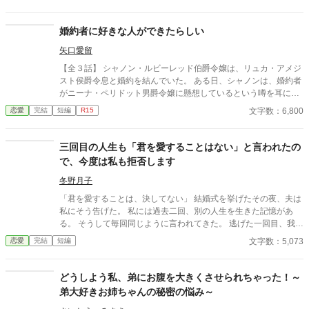
遇してしまう。 避けているはずなのに近づいてくる婚約者。そん
な彼には、アリアナを追いかける理由があるようで――。
婚約者に好きな人ができたらしい
矢口愛留
【全３話】 シャノン・ルビーレッド伯爵令嬢は、リュカ・アメジ
スト侯爵令息と婚約を結んでいた。 ある日、シャノンは、婚約者
がニーナ・ペリドット男爵令嬢に懸想しているという噂を耳にす
る。 シャノンは断罪を回避するため、リュカとの婚約を円満に解
文字数：6,800
恋愛
完結
短編
R15
消しようとするが――。 ※ エブリスタに習作として掲載したもの
を改稿した作品です。 ※ 小説家になろうにも掲載しています。
三回目の人生も「君を愛することはない」と言われたの
で、今度は私も拒否します
冬野月子
「君を愛することは、決してない」 結婚式を挙げたその夜、夫は
私にそう告げた。 私には過去二回、別の人生を生きた記憶があ
る。 そうして毎回同じように言われてきた。 逃げた一回目、我慢
した二回目。いずれも上手くいかなかった。 だから今回は。
文字数：5,073
恋愛
完結
短編
どうしよう私、弟にお腹を大きくさせられちゃった！～
弟大好きお姉ちゃんの秘密の悩み～