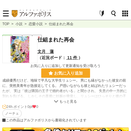
TOP
>
小説
>
恋愛小説
>
仕組まれた再会
恋愛
完結
長編
R18
仕組まれた再会
文月 蓮
（近況ボード：
11 件
）
お気に入りに追加して更新通知を受け取ろう
お気に入り追加
成績優秀だけど、地味で平凡な大学生リュシー。 男にも縁がなかった彼女の前
に、突然美青年が急接近してくる。 戸惑いながらも彼と結ばれたリュシーだっ
たが、 実は「彼は隣国の王子で婚約者がいる」と聞かされ、 失意の中一方的に
別れを告げる。 しかしその直後に妊娠が発覚し、リュシーはひっそりと彼の子
を産み育てていた。 6年後、彼女は仕事で訪れた隣国で彼と偶然再会する。 息
子のことがバレそうになったリュシーは 咄嗟に「父親は別の男」だと嘘をつい
24h.ポイント
0pt
0
てしまうが―― 身分差や離れていた歳月も乗り越えて、ふたりは再び結ばれる
ノーチェ
ことができるのか？ 国も身分も時間も超えた、 甘くて淫らなロイヤルラブスト
この作品はアルファポリスから書籍化されています
ーリー！