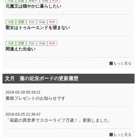
小説
恋愛
連載中
長編
R18
元魔王は穏やかに暮らしたい
小説
恋愛
完結
長編
R18
聖女はトゥルーエンドを望まない
小説
恋愛
完結
長編
R18
間違えた出会い
もっと見る
文月 蓮の近況ボードの更新履歴
2018-05-28 00:18:21
書籍プレゼントのお知らせです
2018-03-25 21:36:47
「箱庭の異世界でスローライフ万歳！」更新しました。
もっと見る