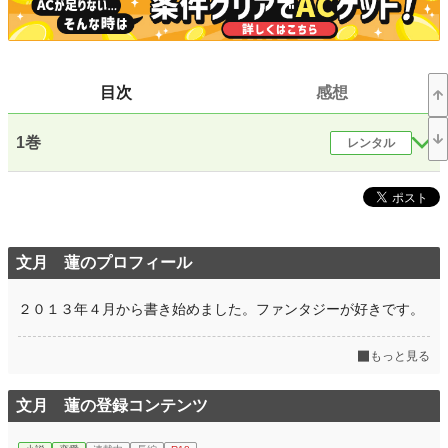
小説
228,588 位 / 228,588 件
恋愛
66,316 位 / 66,316 件
お気に入り
27
目次
感想
24h.ポイント
0 pt
1巻
レンタル
文字数(レンタル含む)
137,997
更新日時
2020.01.23 13:24
初回公開日時
2020.01.23 13:24
初回完結日時
2020.01.23 13:24
文月 蓮のプロフィール
週間ポイント
7 pt (78,785 位)
２０１３年４月から書き始めました。ファンタジーが好きです。
月間ポイント
28 pt (93,489 位)
もっと見る
年間ポイント
763 pt (91,573 位)
累計ポイント
19,125 pt (72,584 位)
文月 蓮の登録コンテンツ