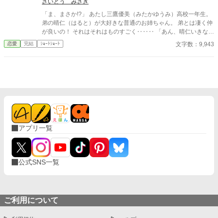
さいとう みさき
「ま、まさか!?」 あたし三鷹優美（みたかゆうみ）高校一年生。
弟の晴仁（はると）が大好きな普通のお姉ちゃん。 弟とは凄く仲
が良いの！ それはそれはものすごく‥‥‥ 「あん、晴仁いきなり
そんなのお口に入らないよぉ～♡」 そんな関係のあたしたち。 で
文字数：9,943
恋愛
完結
ｼｮｰﾄｼｮｰﾄ
もある日トイレであたしはアレが来そうなのになかなか来ないの
も気にもせずスカートのファスナーを上げると‥‥‥ 「うそっ！
お腹が出て来てる!?」 お姉ちゃんの秘密の悩みです。
アプリ一覧
公式SNS一覧
ご利用について