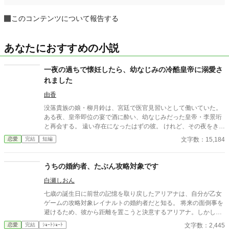
このコンテンツについて報告する
あなたにおすすめの小説
一夜の過ちで懐妊したら、幼なじみの冷酷皇帝に溺愛さ
れました
由香
没落貴族の娘・柳月鈴は、宮廷で医官見習いとして働いていた。
ある夜、皇帝即位の宴で酒に酔い、幼なじみだった皇帝・李景珩
と再会する。 遠い存在になったはずの彼。 けれど、その夜をきっ
かけに月鈴の運命は大きく動き出す。 冷酷と恐れられる皇帝が、
文字数：15,184
恋愛
完結
短編
なぜか彼女だけには甘すぎて――。
うちの婚約者、たぶん攻略対象です
白瀬しおん
七歳の誕生日に前世の記憶を取り戻したアリアナは、自分が乙女
ゲームの攻略対象レイナルトの婚約者だと知る。 将来の面倒事を
避けるため、彼から距離を置こうと決意するアリアナ。しかし、
中庭でも図書館でも購買でも、なぜか行く先々でレイナルトと遭
文字数：2,445
恋愛
完結
ｼｮｰﾄｼｮｰﾄ