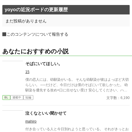
yoyoの近況ボードの更新履歴
まだ投稿がありません
このコンテンツについて報告する
あなたにおすすめの小説
そばにいてほしい。
15
僕の恋人には、幼馴染がいる。 そんな幼馴染が彼はよっぽど大切
らしい。 ──だけど、今日だけは僕のそばにいて欲しかった。 幼
馴染を優先する攻め×口に出せない受け 安心してください、ハピ
エンです。
文字数：6,190
BL
連載中
短編
泣くなといい聞かせて
mahiro
付き合っている人と今日別れようと思っている。 それがきっとお