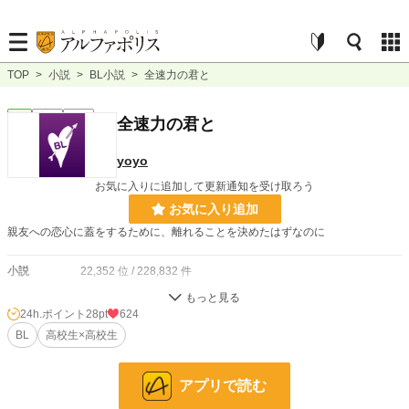
TOP
>
小説
>
BL小説
>
全速力の君と
BL
完結
短編
全速力の君と
yoyo
お気に入りに追加して更新通知を受け取ろう
お気に入り追加
親友への恋心に蓋をするために、離れることを決めたはずなのに
小説
22,352 位 / 228,832 件
BL
5,713 位 / 31,435 件
24h.ポイント
28pt
624
お気に入り
BL
高校生×高校生
99
24h.ポイント
28 pt
アプリで読む
文字数
7,511