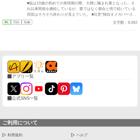
■聡は10歳の初めての発情期の際、大輝に噛まれ番となった。そ
れ以来関係を継続しているが、愛ではなく都合と情で続いている
現状はそろそろ終わりが見えていた。 ■注意*独自オメガバース設
定。■『それは愛か本能か』と同じ世界設定です。関係は一切な
文字数：9,082
BL
完結
短編
し。
アプリ一覧
公式SNS一覧
ご利用について
利用規約
ヘルプ