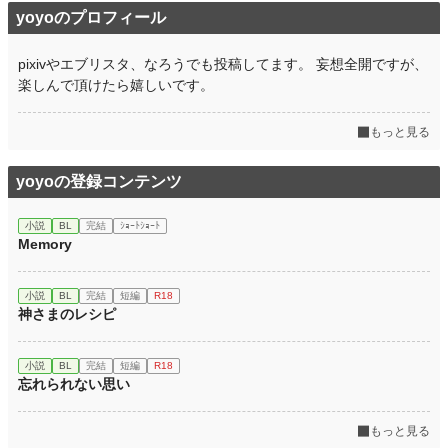
yoyoのプロフィール
pixivやエブリスタ、なろうでも投稿してます。 妄想全開ですが、
楽しんで頂けたら嬉しいです。
もっと見る
yoyoの登録コンテンツ
小説
BL
完結
ｼｮｰﾄｼｮｰﾄ
Memory
小説
BL
完結
短編
R18
神さまのレシピ
小説
BL
完結
短編
R18
忘れられない思い
もっと見る