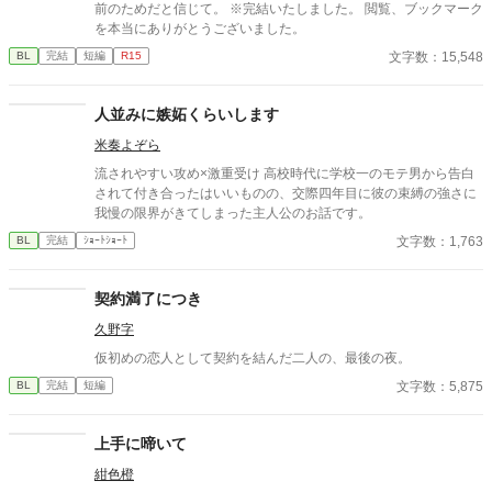
前のためだと信じて。 ※完結いたしました。 閲覧、ブックマーク
を本当にありがとうございました。
文字数：15,548
BL
完結
短編
R15
人並みに嫉妬くらいします
米奏よぞら
流されやすい攻め×激重受け 高校時代に学校一のモテ男から告白
されて付き合ったはいいものの、交際四年目に彼の束縛の強さに
我慢の限界がきてしまった主人公のお話です。
文字数：1,763
BL
完結
ｼｮｰﾄｼｮｰﾄ
契約満了につき
久野字
仮初めの恋人として契約を結んだ二人の、最後の夜。
文字数：5,875
BL
完結
短編
上手に啼いて
紺色橙