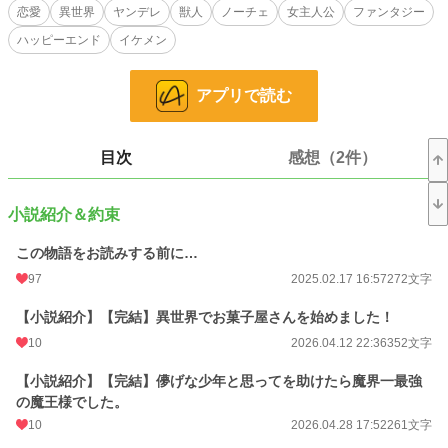
恋愛
異世界
ヤンデレ
獣人
ノーチェ
女主人公
ファンタジー
今日も施設の仲間に料理を振るうため、買い出しに外を歩いていた所、暴走車両
ハッピーエンド
イケメン
により交通事故に遭い異世界へ転移してしまう。
アプリで読む
異世界先は獣人の世界ークモード王国。住民の殆どが美男美女で、おデブは都子
だけ。
ダーク
目次
感想（2件）
「…美味そうだな…」ジュル…
都子「あっ…ありがとうございます！」
小説紹介＆約束
(えっ…作った料理の事だよね…)
この物語をお読みする前に…
元の世界に戻るまで、都子こと「ヨーグル・オオゾラ」はクモード城で料理人と
して働く事になるが…
97
2025.02.17 16:57
272文字
これは大空都子が黒豹騎士ダーク・スカイに懐かれ、最終的には逃げられなくな
【小説紹介】【完結】異世界でお菓子屋さんを始めました！
るお話。
10
2026.04.12 22:36
352文字
【小説紹介】【完結】儚げな少年と思ってを助けたら魔界一最強
小説
12,265 位 / 228,748 件
の魔王様でした。
10
2026.04.28 17:52
261文字
恋愛
5,410 位 / 66,364 件