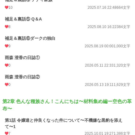
10
2025.07.16 22:48
664文字
補足＆裏話⑤ Q＆A
8
2025.08.10 16:22
384文字
補足＆裏話⑥ダークの独白
9
2025.08.19 00:00
1,000文字
雨森 澄香の日誌①
0
2026.05.11 22:33
1,320文字
雨森 澄香の日誌②
0
2026.05.13 19:11
1,629文字
第2章 色んな種族さん！こんにちは〜材料集め編ー空色の革
布〜
第1話 令嬢達と仲良くなった件について〜不機嫌な黒豹を添え
て〜1
7
2025.10.01 19:27
1,386文字