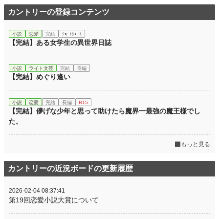
カントリーの登録コンテンツ
小説
恋愛
完結
ｼｮｰﾄｼｮｰﾄ
【完結】ある女学生の異世界日誌
小説
ライト文芸
完結
長編
【完結】めぐり逢い
小説
恋愛
完結
長編
R15
【完結】儚げな少年と思って助けたら魔界一最強の魔王様でし
た。
もっと見る
カントリーの近況ボードの更新履歴
2026-02-04 08:37:41
第19回恋愛小説大賞について