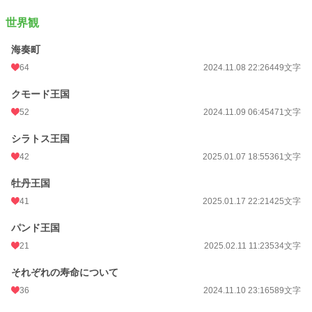
お気に入り
210
世界観
24h.ポイント
78 pt
海奏町
文字数
116,195
64
2024.11.08 22:26
449文字
更新日時
2026.08.01 17:16
クモード王国
初回公開日時
2024.11.08 14:25
52
2024.11.09 06:45
471文字
週間ポイント
539 pt (13,859 位)
シラトス王国
月間ポイント
1,547 pt (18,601 位)
42
2025.01.07 18:55
361文字
年間ポイント
70,529 pt (7,979 位)
牡丹王国
41
2025.01.17 22:21
425文字
累計ポイント
136,963 pt (25,268 位)
パンド王国
21
2025.02.11 11:23
534文字
それぞれの寿命について
36
2024.11.10 23:16
589文字