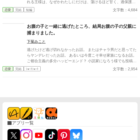
れる王様は、なぜかわたしにだけは、蕩けるほど甘く、過保護な
ほど優しい。 ――ただ一つ。 真夏の夜、遠くの森や山から、獣た
文字数：4,684
恋愛
完結
短編
ちの遠吠えが、いつも聞こえてくるのです。 そして不思議なこと
に、わたしがどこにいても、わたしが危ないときには決まって、
その遠吠えの直後に、王様が現れる。 ねえ、グレイル様。あの遠
お腹の子と一緒に逃げたところ、結局お腹の子の父親に
吠えは、いったい、何を、あなたに報せているの。 ※二人にとっ
捕まりました。
ては、最初から最後までハッピーエンドです。 ※ほの暗いホラー
風味（人間の狂気・執着）がありますが、ヒロインは絶対に傷つ
下菊みこと
かず、溺愛されて幸せなままの物語です。幽霊やお化けは出ませ
逃げたけど逃げ切れなかったお話。 またはチャラ男だと思ってた
ん。
らヤンデレだったお話。 あるいは今度こそ幸せ家族になるお話。
ご都合主義の多分ハッピーエンド？ 小説家になろう様でも投稿し
ています。
文字数：2,954
恋愛
完結
ｼｮｰﾄｼｮｰﾄ
アプリ一覧