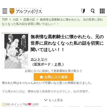
TOP
>
小説
>
恋愛小説
>
無表情な黒豹騎士に懐かれたら、元の世界に戻れ
なくなった私の話を切実に聞いてほしい！！
恋愛
連載中
長編
無表情な黒豹騎士に懐かれたら、元の
世界に戻れなくなった私の話を切実に
聞いてほしい！！
カントリー
（近況ボード：
2 件
）
お気に入りに追加して更新通知を受け取ろう
お気に入り追加
懐かれた時はネコちゃんみたいで可愛いなと思った時期がありました。
でも懐かれたのは、獲物を狙う肉食獣そのものでした。by大空都子。
大空都子(おおぞら みやこ)。食べる事や料理をする事が大好きなぽっちゃりした
女子高校生。
24h.ポイント
78pt
1,600