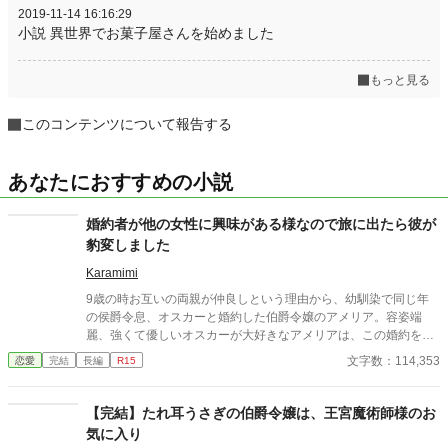
2019-11-14 16:16:29
小説 異世界でお菓子屋さんを始めました
もっと見る
このコンテンツについて報告する
あなたにおすすめの小説
婚約者が他の女性に興味がある様なので旅に出たら彼が
豹変しました
Karamimi
9歳の時お互いの両親が仲良しという理由から、幼馴染で同じ年
の侯爵令息、オスカーと婚約した伯爵令嬢のアメリア。容姿端
麗、強くて優しいオスカーが大好きなアメリアは、この婚約を心
から喜んだ。 順風満帆に見えた2人だったが、婚約から5年後、貴
文字数：114,353
恋愛
完結
長編
R15
族学院に入学してから状況は少しずつ変化する。元々容姿端麗、
騎士団でも一目置かれ勉学にも優れたオスカーを他の令嬢たちが
放っておく訳もなく、毎日たくさんの令嬢に囲まれるオスカー。
【完結】たれ耳うさぎの伯爵令嬢は、王宮魔術師様のお
特に最近は、侯爵令嬢のミアと一緒に居る事も多くなった。自分
気に入り
より身分が高く美しいミアと幸せそうに微笑むオスカーの姿を見