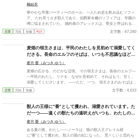
たアメリアは、ある決意をする。 そんなアメリアに対し、オスカ
楠結衣
ーは… とても残念なヒーローと、行動派だが周りに流されやすい
華やかな卒業パーティーのホール、一人ため息を飲み込むソフィ
ヒロインのお話です。
ア。 たれ耳うさぎ獣人であり、伯爵家令嬢のソフィアは、学園の
噂に悩まされていた。 婚約者のアレックスは、聖女と呼ばれる美
少女と婚約をするという。そんな中、見せつけるように、揃いの
文字数：67,280
恋愛
完結
短編
R15
色のドレスを身につけた聖女がアレックスにエスコートされてや
ってくる。 しかし、ソフィアがアレックスに対して不満を言うこ
とはなかった。 なぜなら、アレックスが聖女と結婚を誓う魔術を
麦畑の領主さまは、平民のわたしを見初めて溺愛してく
使っているのを偶然見てしまったから。 せめて、婚約破棄される
ださる。長命のエルフのそばは、いつも不思議なほど静
瞬間は、アレックスのお気に入りだったたれ耳が、可愛く見える
かで—麦の穂ずれとわたしの声だけが響く
ように願うソフィア。 「ソフィーの耳は、ふわふわで気持ちいい
蜜月 憂（みつき ゆう）
ね」 「ソフィーはどれだけ僕を夢中にさせたいのかな……」 かつ
麦畑の広がる、のどかな辺境。 その領主さまは、長命のエルフ―
て掛けられた甘い言葉の数々が、ソフィアの胸を締め付ける。 執
―平民のわたし、リナを、なぜか見初めて、それはもう、甘く、
着していたアレックスの真意とは？ソフィアの初恋の行方は？！
溺愛してくださいます。 ――ただ、一つ。 領主さまのおそばは、
見た目に自信のない伯爵令嬢と、伯爵令嬢のたれ耳をこよなく愛
いつも、不思議なほど、静かなのです。 街のざわめきも、人の悪
文字数：4,033
恋愛
完結
短編
する見た目は余裕のある大人、中身はちょっぴり変態な先生兼、
口も、噂話も。……なぜだか、わたしの耳には、少しも、届きま
王宮魔術師の溺愛ハッピーエンドストーリーです。 ＊全１６話＋
せん。 聞こえるのは、夏風に、さわさわと鳴る『麦の穂ずれ』
番外編の予定です ＊あまあです（ざまあはありません） ＊2023.
と、わたし自身の声だけ。 ……ねえ、領主さま。どうして、あな
獣人の王様に"番"として攫われ、溺愛されています。た
2.9ホットランキング4位 ありがとうございます♪
たのそばは、こんなにも、静かなの？ ※二人にとっては、最初か
だ一つ——遠くの獣たちの遠吠えがいつも、わたしの居
ら最後までハッピーエンドです。 ※甘々ですが、ほの暗いホラー
場所を、あの人に報せているようなのです
風味（長命のエルフの、静かで途方もない執着）があります。ヒ
蜜月 憂（みつき ゆう）
ロインは絶対に傷つかず、領主に深く愛されて幸せなままの物語
ある夏の夜、わたし――ノーラは、狼の獣人王グレイル様
です。幽霊やお化けは出ません。
に"番"として攫われ、獣人の国の妃になった。 荒々しいと恐れら