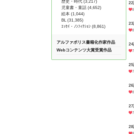
歴史・時代 (3,217)
2
児童書・童話 (4,652)
絵本 (1,044)
BL (31,385)
2
ｴｯｾｲ・ﾉﾝﾌｨｸｼｮﾝ (8,861)
アルファポリス書籍化作家作品
2
Webコンテンツ大賞受賞作品
2
2
2
2