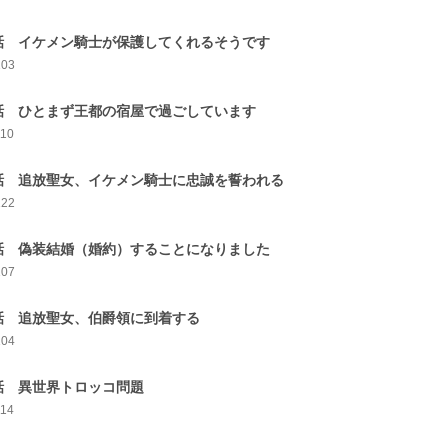
話 イケメン騎士が保護してくれるそうです
103
話 ひとまず王都の宿屋で過ごしています
110
話 追放聖女、イケメン騎士に忠誠を誓われる
122
話 偽装結婚（婚約）することになりました
107
話 追放聖女、伯爵領に到着する
104
話 異世界トロッコ問題
114