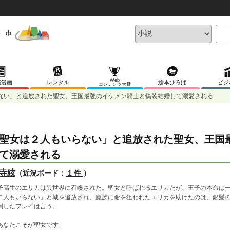
Web
稿漫画
レンタル
絵本ひろば
ビジ
コンテンツ大賞
ない」と追放された聖女、王国最強のイケメン騎士と偽装結婚して溺愛される
聖女は２人もいらない」と追放された聖女、王国
て溺愛される
寺絃
（近況ボード：
1 件
）
子高生のエリカは異世界に召喚された。聖女と呼ばれるエリカだが、王子の本命は一
二人もいらない」と城を追放され、魔族に命を狙われたエリカを助けたのは、銀髪の
倒したフレイは言う。
あなたこそが聖女です」