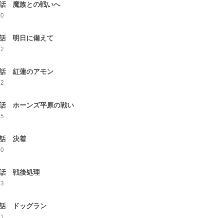
2話 魔族との戦いへ
80
3話 明日に備えて
82
4話 紅蓮のアモン
72
5話 ホーンズ平原の戦い
75
6話 決着
80
7話 戦後処理
73
8話 ドッグラン
81