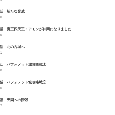
9話 新たな脅威
80
0話 魔王四天王・アモンが仲間になりました
80
1話 北の古城へ
71
2話 バフォメット城攻略戦①
70
3話 バフォメット城攻略戦②
80
4話 天国への階段
77