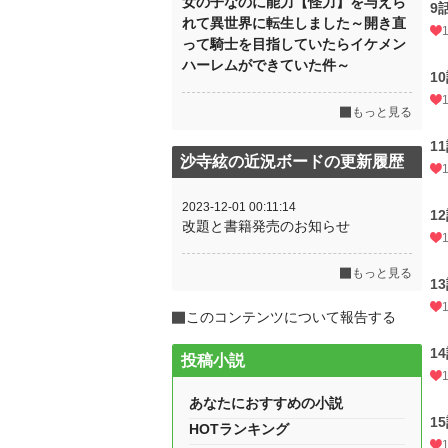
女の子なのに能力【怪力】を与えら
9
れて異世界に転生しました～開き直
って騎士を目指していたらイケメン
ハーレムができていた件～
1
もっと見る
1
沙寺絃の近況ボードの更新履歴
2023-12-01 00:11:14
1
改題と書籍発売のお知らせ
もっと見る
1
このコンテンツについて報告する
1
投稿小説
あなたにおすすめの小説
1
HOTランキング