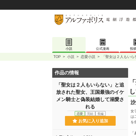
小説
公式漫画
投
TOP
>
小説
>
恋愛小説
>
「聖女は２人もいら
作品の情報
「
「聖女は２人もいらない」と追
し
放された聖女、王国最強のイケ
メン騎士と偽装結婚して溺愛さ
沙
れる
女
恋愛
完結
長編
は
お気に入り追加
を
「