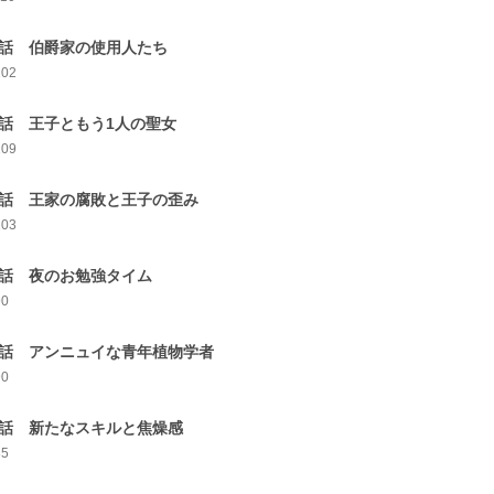
6話 伯爵家の使用人たち
102
7話 王子ともう1人の聖女
109
8話 王家の腐敗と王子の歪み
103
9話 夜のお勉強タイム
90
0話 アンニュイな青年植物学者
90
1話 新たなスキルと焦燥感
85