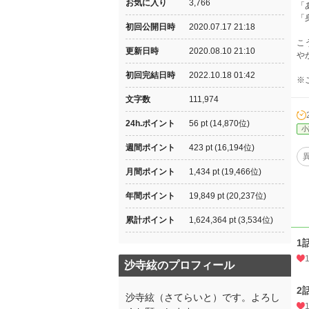
お気に入り
3,766
「
「
初回公開日時
2020.07.17 21:18
こ
更新日時
2020.08.10 21:10
や
初回完結日時
2022.10.18 01:42
※
文字数
111,974
24h.ポイント
56 pt (14,870位)
小
週間ポイント
423 pt (16,194位)
月間ポイント
1,434 pt (19,466位)
年間ポイント
19,849 pt (20,237位)
累計ポイント
1,624,364 pt (3,534位)
1
沙寺絃のプロフィール
2
沙寺絃（さてらいと）です。よろし