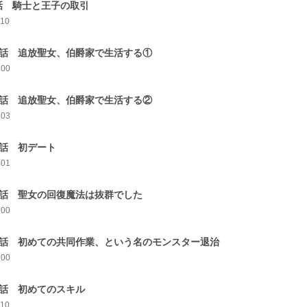
話 騎士と王子の取引
110
0話 追放聖女、伯爵家で生活する①
100
1話 追放聖女、伯爵家で生活する②
103
2話 初デート
101
3話 聖女の回復魔法は抜群でした
100
4話 初めての共同作業、という名のモンスター退治
100
5話 初めてのスキル
110