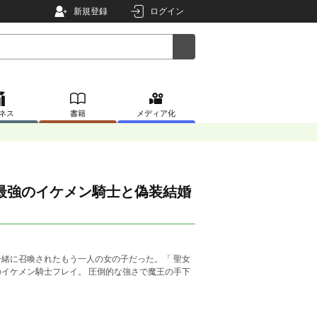
新規登録
ログイン
ネス
書籍
メディア化
最強のイケメン騎士と偽装結婚
緒に召喚されたもう一人の女の子だった。「 聖女
イケメン騎士フレイ。 圧倒的な強さで魔王の手下