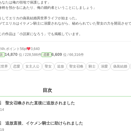
あなたは俺の領地で保護します」
身柄を預かるにあたり、俺の婚約者ということにしましょう」
うしてエリカの偽装結婚異世界ライフが始まった。
がてエリカはイケメン騎士に溺愛されながら、秘められていた聖女の力を開花させ
この作品は「小説家になろう」でも掲載しています。
24h.ポイント
56pt
3,640
14,870
6,609
位 / 228,586件
位 / 66,316件
説
恋愛
異世界
恋愛
女主人公
聖女
追放
聖女召喚
騎士
溺愛
偽装結婚
目次
話 聖女召喚された直後に追放されました
114
話 追放直後、イケメン騎士に助けられました
119