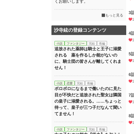
くお願いします。
3
もっと見る
沙寺絃の登録コンテンツ
4
小説
ファンタジー
完結
長編
追放された薬師は騎士と王子に溺愛
5
される 薬を作るしか能がないの
に、騎士団の皆さんが離してくれま
せん！
6
小説
恋愛
完結
長編
ボロボロになるまで働いたのに見た
目が不快だと追放された聖女は隣国
7
の皇子に溺愛される。……ちょっと
待って、皇子が三つ子だなんて聞い
てません！
8
小説
ファンタジー
完結
長編