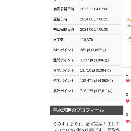
初回公開日時
2023.12.04 07:00
更新日時
2024.06.17 06:25
小
初回完結日時
2024.06.17 06:30
文字数
110,376
24h.ポイント
369 pt (3,697位)
週間ポイント
3,237 pt (3,096位)
月間ポイント
13,710 pt (3,394位)
1
年間ポイント
135,471 pt (4,593位)
累計ポイント
718,175 pt (7,811位)
2
宇水涼麻のプロフィール
3
うみすずまです。必ず完結！ 主に中
世ヨーロッパ風のお話です。 恋愛要