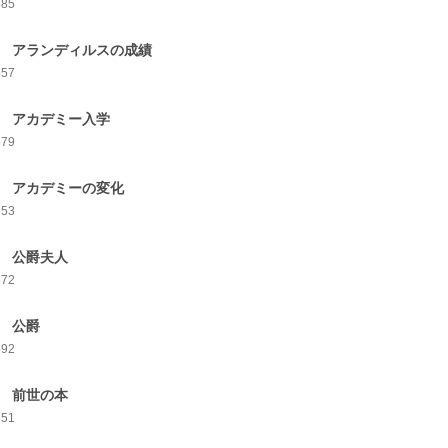
585
7 アランディルスの成績
557
8 アカデミー入学
579
9 アカデミーの変化
653
0 公爵夫人
672
1 公爵
692
2 前世の本
651