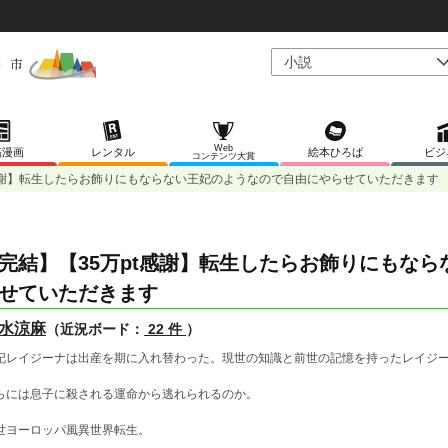
Web
稿漫画
レンタル
絵本ひろば
ビジ
コンテンツ大賞
t感謝】転生したらお飾りにもならない王妃のようなので自由にやらせていただきます
完結】【35万pt感謝】転生したらお飾りにもな
せていただきます
水涼麻
（近況ボード：
22 件
）
妃レイジーナは出産を期に入れ替わった。現世の知識と前世の記憶を持ったレイジ
。
らには息子に殺される運命から逃れられるのか。
世ヨーロッパ風異世界転生。