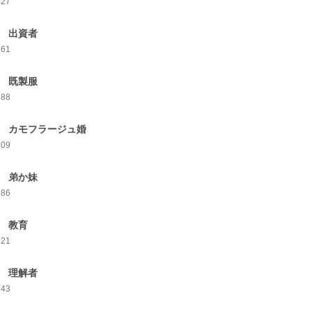
827
1 出資者
861
2 既製服
788
3 カモフラージュ婚
809
4 弟か妹
786
5 教育
721
6 理解者
743