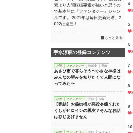
4
素より人間模様要素が強いと思うの
で基本的に『ファンタジー』ジャン
ルです。 2021年は毎日更新完遂、2
022は週三！
5
もっと見る
6
宇水涼麻の登録コンテンツ
7
小説
ファンタジー
連載中
長編
あさひ市で暮らそう〜小さな神様は
みんなの望みを知りたくて人間にな
ってみた〜
8
小説
ファンタジー
完結
長編
【完結】お義姉様が悪役令嬢？わた
9
くしがヒロインの親友？そんなお話
は存じあげません
1
小説
ファンタジー
完結
ｼｮｰﾄｼｮｰﾄ