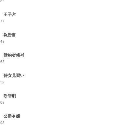
682
4 王子宮
677
5 報告書
648
6 婚約者候補
663
7 侍女見習い
659
8 断罪劇
668
9 公爵令嬢
693