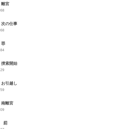
 離宮
868
 次の仕事
868
 罪
884
 捜索開始
929
 お引越し
859
 南離宮
809
0 罰