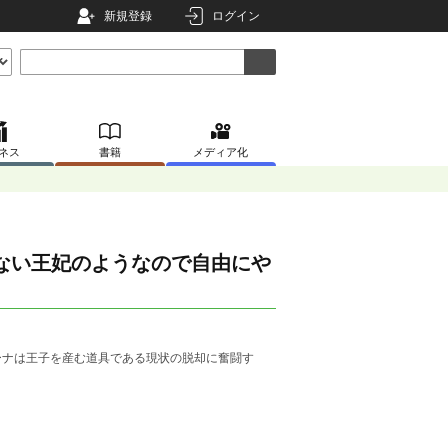
新規登録
ログイン
ネス
書籍
メディア化
らない王妃のようなので自由にや
ーナは王子を産む道具である現状の脱却に奮闘す