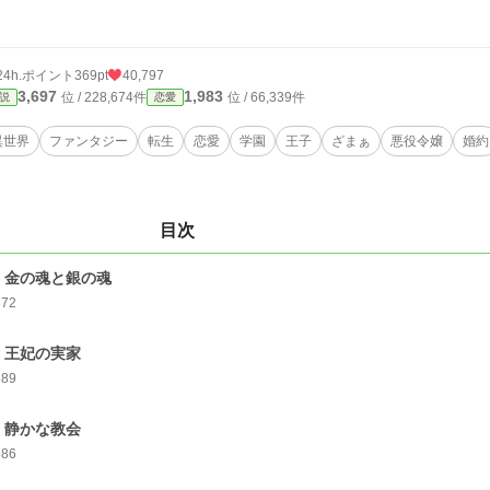
24h.ポイント
369pt
40,797
3,697
1,983
位 / 228,674件
位 / 66,339件
説
恋愛
異世界
ファンタジー
転生
恋愛
学園
王子
ざまぁ
悪役令嬢
婚約
目次
 金の魂と銀の魂
872
 王妃の実家
889
 静かな教会
886