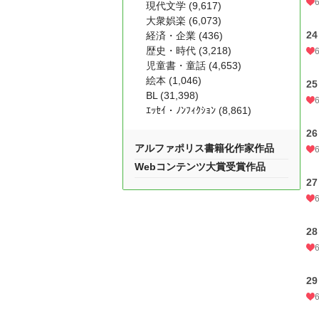
現代文学 (9,617)
大衆娯楽 (6,073)
2
経済・企業 (436)
歴史・時代 (3,218)
児童書・童話 (4,653)
絵本 (1,046)
2
BL (31,398)
ｴｯｾｲ・ﾉﾝﾌｨｸｼｮﾝ (8,861)
2
アルファポリス書籍化作家作品
Webコンテンツ大賞受賞作品
2
2
2