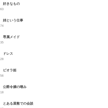
0 好きなもの
663
1 姉という仕事
674
2 専属メイド
635
3 ドレス
628
4 ビオラ姫
656
5 公爵令嬢の嗜み
618
6 とある屋敷での会談