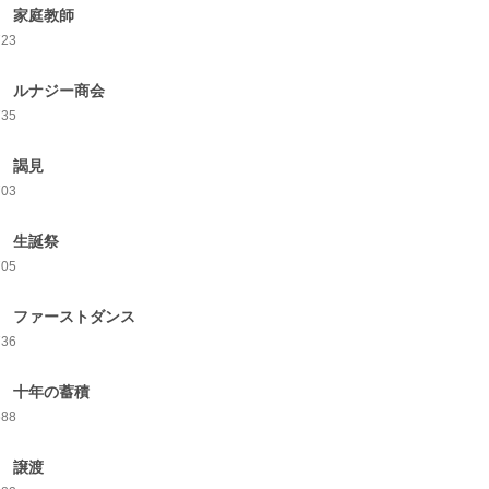
7 家庭教師
723
8 ルナジー商会
735
9 謁見
703
0 生誕祭
705
1 ファーストダンス
736
2 十年の蓄積
688
3 譲渡