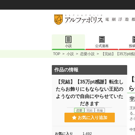
小説
公式漫画
投
TOP
>
小説
>
恋愛小説
>
【完結】【35万p
作品の情報
【
【完結】【35万pt感謝】転生し
ら
たらお飾りにもならない王妃の
ようなので自由にやらせていた
宇
だきます
王
恋愛
完結
長編
る
お気に入り追加
さ
中
お気に入り
1,492