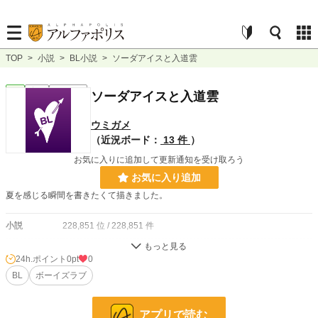
TOP
>
小説
>
BL小説
>
ソーダアイスと入道雲
BL
完結
ｼｮｰﾄｼｮｰﾄ
ソーダアイスと入道雲
ウミガメ
（近況ボード：
13 件
）
お気に入りに追加して更新通知を受け取ろう
お気に入り追加
夏を感じる瞬間を書きたくて描きました。
小説
228,851 位 / 228,851 件
BL
31,439 位 / 31,439 件
24h.ポイント
0pt
0
お気に入り
BL
ボーイズラブ
3
24h.ポイント
0 pt
アプリで読む