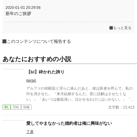
2020-01-01 20:29:56
新年のご挨拶
もっと見る
このコンテンツについて報告する
あなたにおすすめの小説
【bl】砕かれた誇り
perari
アルファの幼馴染と淫らに絡んだあと、彼は医者を呼んで、私の
印を消させた。 「来月結婚するんだ。君に誤解はさせたくな
い。」 「あいつは嫉妬深い。泣かせるわけにはいかない。」 「君
ももう年頃の残り物のオメガだろ？ 俺の印をつけたまま、他の
文字数：15,423
BL
完結
短編
アルファとお見合いするなんてありえない。」 彼は冷たく、けれ
どどこか薄情な笑みを浮かべながら、一枚の小切手を私に投げ渡
す。 「長い間、俺に従ってきたんだから、君を傷つけたりはしな
愛してやまなかった婚約者は俺に興味がない
い。」 「結婚の日には招待状を送る。必ず来て、席につけよ。」
了承
--- いくつかのコメントを拝見し、大変申し訳なく思っておりま