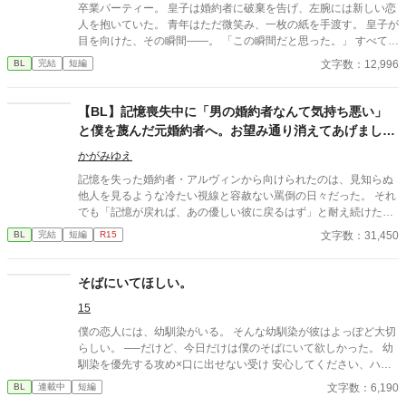
す。 私は現在日本語を勉強しており、この文章はAI作品ではあり
卒業パーティー。 皇子は婚約者に破棄を告げ、左腕には新しい恋
ませんが、 一部に翻訳ソフトを使用しています。 もし読んでくだ
人を抱いていた。 青年はただ微笑み、一枚の紙を手渡す。 皇子が
さる中で日本語のおかしな点をご指摘いただけましたら、 本当に
目を向けた、その瞬間——。 「この瞬間だと思った。」 すべてを
ありがたく思います。
愛で終わらせた、沈黙の恋の物語。 IFストーリーあり 誤字あ
文字数：12,996
BL
完結
短編
れば報告お願いします！
​【BL】記憶喪失中に「男の婚約者なんて気持ち悪い」
と僕を蔑んだ元婚約者へ。お望み通り消えてあげました
ので、今更記憶が戻ったと泣きつかれても
かがみゆえ
記憶を失った婚約者・アルヴィンから向けられたのは、見知らぬ
他人を見るような冷たい視線と容赦ない罵倒の日々だった。 それ
でも「記憶が戻れば、あの優しい彼に戻るはず」と耐え続けたニ
コラス。 しかし、アルヴィンがみんなの前でニコラスの手紙を破
文字数：31,450
BL
完結
短編
R15
りながら嘲笑した時、ついに限界を迎える。 「僕が愛したアルヴ
ィンは、あの日死んだんだ」 ​誰も信じられなくなったニコラスは
隣国へ留学することになった。 留学先で過去を乗り越え、新しい
そばにいてほしい。
幸福を掴んだニコラス。 そこへ「記憶が戻った」と涙を流すアル
15
ヴィンが現れるが、すでにニコラスの心には少しの情も残ってな
くて―――……。
僕の恋人には、幼馴染がいる。 そんな幼馴染が彼はよっぽど大切
らしい。 ──だけど、今日だけは僕のそばにいて欲しかった。 幼
馴染を優先する攻め×口に出せない受け 安心してください、ハピ
エンです。
文字数：6,190
BL
連載中
短編