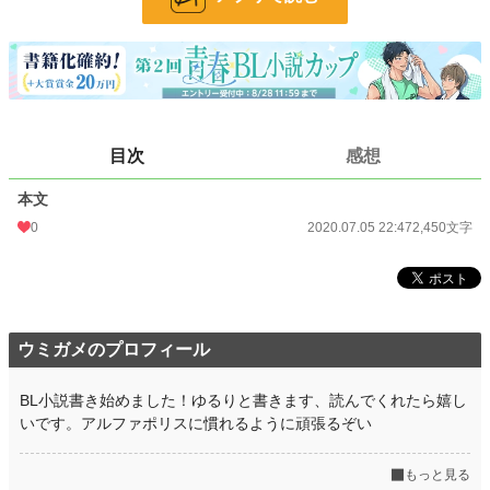
文字数
2,450
更新日時
2020.07.05 22:47
初回公開日時
2020.07.05 22:47
初回完結日時
2020.07.05 22:47
目次
感想
週間ポイント
0 pt (228,851 位)
本文
月間ポイント
7 pt (116,421 位)
0
2020.07.05 22:47
2,450文字
年間ポイント
35 pt (166,603 位)
累計ポイント
1,893 pt (168,341 位)
ウミガメのプロフィール
BL小説書き始めました！ゆるりと書きます、読んでくれたら嬉し
いです。アルファポリスに慣れるように頑張るぞい
もっと見る