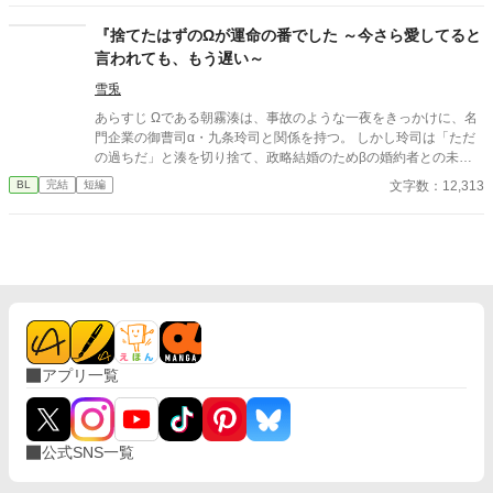
『捨てたはずのΩが運命の番でした ～今さら愛してると
言われても、もう遅い～
雪兎
あらすじ Ωである朝霧湊は、事故のような一夜をきっかけに、名
門企業の御曹司α・九条玲司と関係を持つ。 しかし玲司は「ただ
の過ちだ」と湊を切り捨て、政略結婚のためβの婚約者との未来
を選んだ。 深く傷ついた湊は、彼の前から姿を消す。 数か月後―
文字数：12,313
BL
完結
短編
―。 湊の身体は、これまで誰も知らなかった希少な『遅咲きΩ』
として覚醒する。 その瞬間、玲司は初めて湊こそが運命の番だっ
たと知る。 「戻ってきてくれ」 今さら必死に追いかけてくる玲
司。 だが湊の隣には、自分を支え続けてくれた医師のα・神崎伊
織がいた。 「あなたは俺を捨てたでしょう」 後悔に苦しむα、執
着する第二のα、そして希少Ωを巡る陰謀。 もう二度と傷つきた
くないΩが最後に選ぶ相手とは――。 捨てた側の後悔と執着が加
速する、すれ違いオメガバースBL。
アプリ一覧
公式SNS一覧