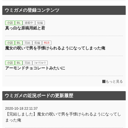
ウミガメの登録コンテンツ
小説
BL
連載中
短編
真っ白な原稿用紙と君
小説
BL
完結
長編
R15
魔女の呪いで男を手懐けられるようになってしまった俺
小説
BL
完結
ｼｮｰﾄｼｮｰﾄ
アーモンドチョコレートみたいに
もっと見る
ウミガメの近況ボードの更新履歴
2020-10-18 22:11:37
【完結しました】魔女の呪いで男を手懐けられるようになってし
まった俺