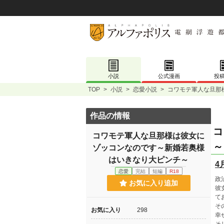
小説
公式漫画
投
TOP
>
小説
>
恋愛小説
>
コワモテ軍人な旦那
作品の情報
コ
コワモテ軍人な旦那様は彼女に
～
ゾッコンなのです～新婚若奥様
はいきなり大ピンチ～
4
恋愛
完結
短編
R18
政
お気に入り追加
彼
て
そ
お気に入り
298
幸