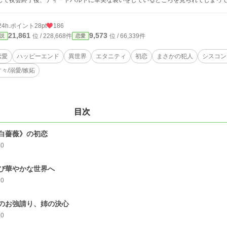
して夜会終了後、ディートハルトに華美な装いをしているところを見られてしまっ
24h.ポイント
28pt
186
21,861
9,573
位 / 228,668件
位 / 66,339件
説
恋愛
恋愛
ハッピーエンド
異世界
エタニティ
初恋
まさかの犯人
シスコン
甘々/溺愛/嫉妬
目次
白薔薇》の初恋
30
び華やかな世界へ
20
のお強請り、姉の決心
20