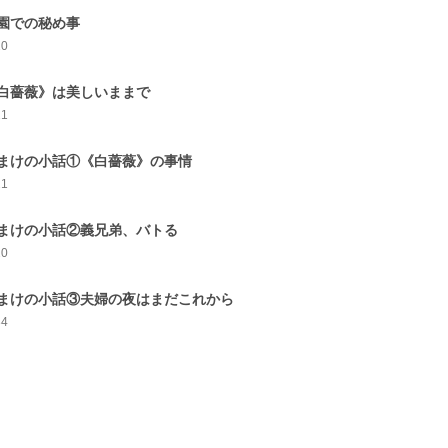
園での秘め事
20
白薔薇》は美しいままで
21
まけの小話①《白薔薇》の事情
21
まけの小話②義兄弟、バトる
20
まけの小話③夫婦の夜はまだこれから
34