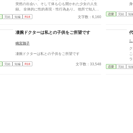
突然の出会い、そして体も心も開かれた少女の人生
身
録。 全体的に性的表現・性行為あり。 他所で知人限
恋愛
完結
短
定公開していましたが、こちらに移しました。 全3話
文字数：6,160
愛
完結
短編
R18
完結済みです。
凄腕ドクターは私との子供をご所望です
し
鳴宮鶉子
ク
凄腕ドクターは私との子供をご所望です
こ
ラ
文字数：33,548
愛
完結
短編
R18
彼
恋愛
完結
短
し
ー
の
だ
に
叶
ク