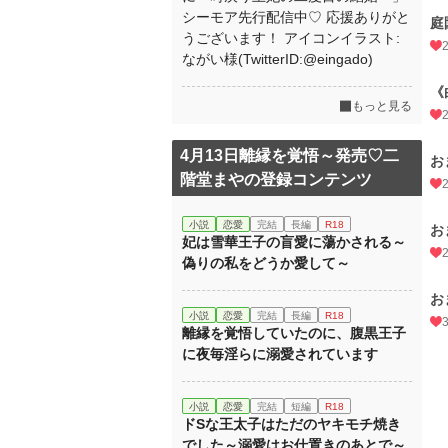
シーモア先行配信中♡ 応援ありがと
庭
うございます！ アイコンイラスト:
ながい様(TwitterID:@eingado)
《
もっと見る
4月13日離縁を覚悟～発売♡二
お
階堂まやの登録コンテンツ
小説
恋愛
完結
長編
R18
お
妃は雪華王子の盲愛に蕩かされる～
偽りの私をどうか愛して～
お
小説
恋愛
完結
長編
R18
離縁を覚悟していたのに、腹黒王子
に夜毎淫らに溺愛されています
小説
恋愛
完結
短編
R18
ドSな王太子はただのヤキモチ焼き
でした～溺愛はお仕置きのあとで～