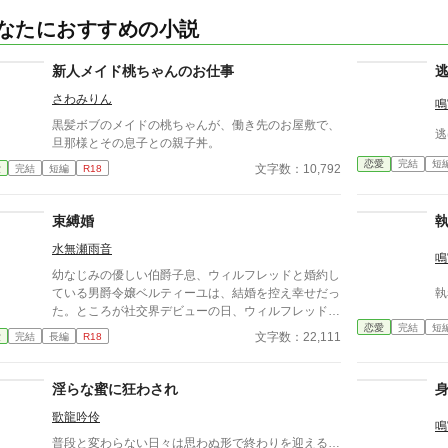
なたにおすすめの小説
新人メイド桃ちゃんのお仕事
さわみりん
鳴
黒髪ボブのメイドの桃ちゃんが、働き先のお屋敷で、
逃
旦那様とその息子との親子丼。
恋愛
完結
短
文字数：10,792
愛
完結
短編
R18
束縛婚
水無瀬雨音
鳴
幼なじみの優しい伯爵子息、ウィルフレッドと婚約し
ている男爵令嬢ベルティーユは、結婚を控え幸せだっ
執
た。ところが社交界デビューの日、ウィルフレッドを
恋愛
完結
短
ライバル視している辺境伯のオースティンに出会う。
文字数：22,111
愛
完結
長編
R18
翌日ベルティーユの屋敷を訪れたオースティンは、彼
女を手に入れようと画策し……。 清白妙様、砂月美
乃様の「最愛アンソロ」に参加しています。
淫らな蜜に狂わされ
歌龍吟伶
鳴
普段と変わらない日々は思わぬ形で終わりを迎える…