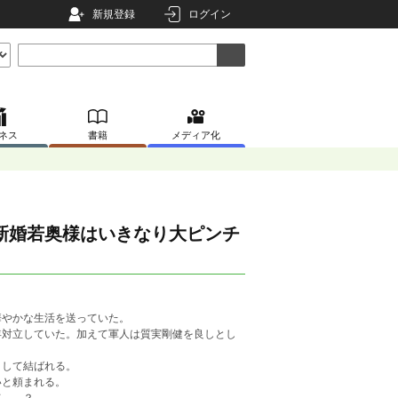
新規登録
ログイン
ネス
書籍
メディア化
新婚若奥様はいきなり大ピンチ
華やかな生活を送っていた。
年対立していた。加えて軍人は質実剛健を良しとし
として結ばれる。
いと頼まれる。