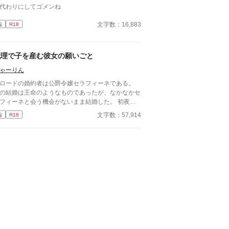
代わりにしてゴメンね
文字数：16,883
編
R18
代理で子を産む彼女の願いごと
ゃーりん
ロードの婚約者は公爵令嬢セラフィーネである。
の結婚は王命のようなものであったが、なかなかセ
フィーネと会う機会がないまま結婚した。 初夜、
女のことを知りたいと会話を試みるが欲望に負けて
文字数：57,914
編
R18
まう。 翌朝知った事実は取り返しがつかず、クロ
ドの頭を悩ませるがもう遅い。 クロードが抱いた
は妻のセラフィーネではなくフィリーナという女性
った。 フィリーナは自分の願いごとを叶えるため
代理で子を産むことになったそうだ。 願いごとが
う時期を待つフィリーナとその願いごとが知りたい
ロードのお話です。