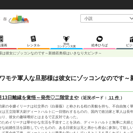
Web
稿漫画
レンタル
絵本ひろば
ビジ
コンテンツ大賞
様は彼女にゾッコンなのです～新婚若奥様はいきなり大ピンチ～
ワモテ軍人な旦那様は彼女にゾッコンなのです～
月13日離縁を覚悟～発売♡二階堂まや
（近況ボード：
11 件
）
治家の令嬢イリーナは社交界の《白薔薇》と称される程の美貌を持ち、不自由無く
女は王立陸軍大尉ディートハルトに一目惚れするものの、国内で政治家と軍人は長
おり、彼女の趣味嗜好とはまるで正反対であった。
のためイリーナは華やかな生活を手放すことを決め、ディートハルトと無事に夫婦
せな結婚生活を謳歌していたものの、ある日彼女は兄と弟から夜会に参加して欲し