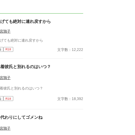
逃げても絶対に連れ戻すから
宮鶉子
げても絶対に連れ戻すから
文字数：12,222
編
R18
執着彼氏と別れるのはいつ？
宮鶉子
着彼氏と別れるのはいつ？
文字数：18,392
編
R18
身代わりにしてゴメンね
宮鶉子