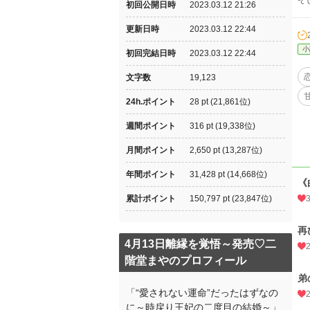
そ
初回公開日時
2023.03.12 21:26
更新日時
2023.03.12 22:44
小
初回完結日時
2023.03.12 22:44
文字数
19,123
24h.ポイント
28 pt (21,861位)
週間ポイント
316 pt (19,338位)
月間ポイント
2,650 pt (13,287位)
年間ポイント
31,428 pt (14,668位)
《
累計ポイント
150,797 pt (23,847位)
再
4月13日離縁を覚悟～発売♡二
階堂まやのプロフィール
弟
「“愛されない運命”だったはずなの
に～時戻り王妃の二度目の結婚～」