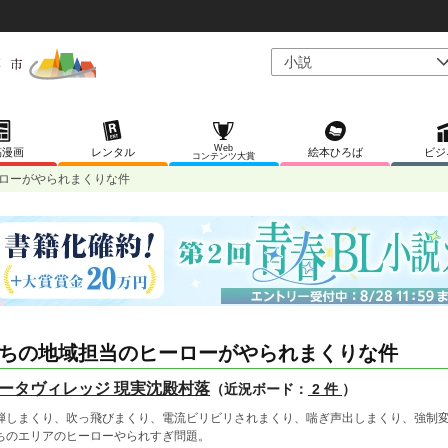
Web
稿漫画
レンタル
絵本ひろば
ビジ
コンテンツ大賞
ローがやられまくりな件
ちの地域担当のヒーローがやられまくりな件
ータヴィレッジ 現実沈殿村落
（近況ボード：
2 件
）
弾しまくり、吹っ飛びまくり、電流ビリビリされまくり、喘ぎ声出しまくり、強制
ちのエリアのヒーローやられすぎ問題。