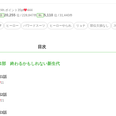
24h.ポイント
35pt
444
20,255
5,110
位 / 228,847件
位 / 31,440件
説
BL
F
ヒーロー
パワードスーツ
ヒーローやられ
リョナ
部位欠損なし
目次
1部 終わるかもしれない新生代
第1話
11
第2話
21
第3話