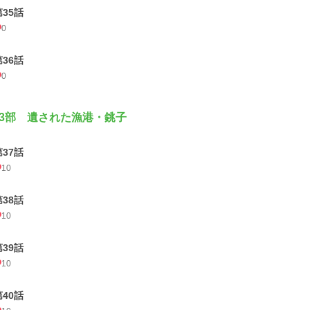
第35話
0
第36話
0
3部 遺された漁港・銚子
第37話
10
第38話
10
第39話
10
第40話