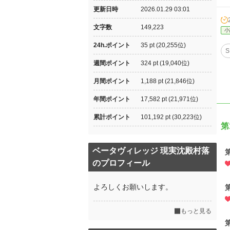
更新日時
2026.01.29 03:01
文字数
149,223
小
24h.ポイント
35 pt (20,255位)
S
週間ポイント
324 pt (19,040位)
月間ポイント
1,188 pt (21,846位)
年間ポイント
17,582 pt (21,971位)
累計ポイント
101,192 pt (30,223位)
第
ベータヴィレッジ 現実沈殿村落
のプロフィール
よろしくお願いします。
もっと見る