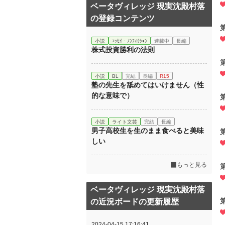
ベータヴィレッジ 現実沈殿村落
の登録コンテンツ
小説
ｴｯｾｲ・ﾉﾝﾌｨｸｼｮﾝ
連載中
長編
株式投資勝利の法則
小説
BL
完結
長編
R15
塾の先生を舐めてはいけません（性
的な意味で）
小説
ライト文芸
完結
長編
男子高校生を生のまま食べると美味
しい
もっと見る
ベータヴィレッジ 現実沈殿村落
の近況ボードの更新履歴
2024-04-15 17:16:41