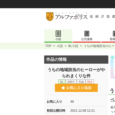
小説
公式漫画
投
TOP
>
小説
>
BL小説
>
うちの地域担当のヒー
作品の情報
うちの地域担当のヒーローがや
られまくりな件
BL
連載中
長編
R15
お気に入り追加
う
ベ
お気に入り
46
被
初回公開日時
2021.12.08 12:21
う