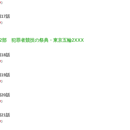
0
第17話
0
2部 犯罪者競技の祭典・東京五輪2XXX
第18話
0
第19話
0
第20話
0
第21話
0