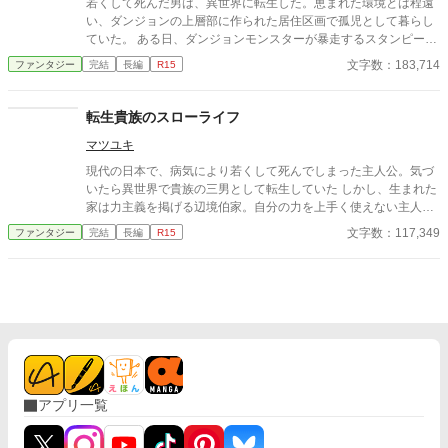
若くして死んだ男は、異世界に転生した。恵まれた環境とは程遠
拙い文章なので、誤字脱字がありましたらすいません。報告して
い、ダンジョンの上層部に作られた居住区画で孤児として暮らし
頂ければその都度訂正させていただきます。 小説家になろう様で
ていた。 ある日、ダンジョンモンスターが暴走するスタンピード
も公開しております。
が発生し、彼──リヴァは死の縁に立たされていた。 そこで前世
文字数：183,714
ファンタジー
完結
長編
R15
の記憶を思い出し、同時に転生特典のスキルに目覚める。 視界に
映る者全ての動きを停止させる『一時停止』。任意のステータス
を一日に1だけ奪い取れる『ステータス強奪』。 二つのスキルを
転生貴族のスローライフ
駆使し、リヴァは地上での暮らしを夢見て今日もダンジョンへと
マツユキ
潜る。 ＊カクヨムでも先行更新しております。
現代の日本で、病気により若くして死んでしまった主人公。気づ
いたら異世界で貴族の三男として転生していた しかし、生まれた
家は力主義を掲げる辺境伯家。自分の力を上手く使えない主人公
は、追放されてしまう事に。しかも、追放先は誰も足を踏み入れ
文字数：117,349
ファンタジー
完結
長編
R15
ようとはしない場所だった これは、転生者である主人公が最凶の
地で、国よりも最強の街を起こす物語である ＊基本は１日空けて
更新したいと思っています。連日更新をする場合もありますの
で、よろしくお願いします
アプリ一覧