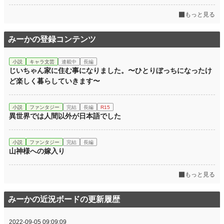
もっと見る
みーかの登録コンテンツ
小説
キャラ文芸
連載中
長編
じいちゃん家に住む事になりました。〜ひとりぼっちになったけ
ど楽しく暮らしていきます〜
小説
ファンタジー
完結
長編
R15
異世界では人間以外が日本語でした
小説
ファンタジー
完結
長編
山神様への嫁入り
もっと見る
みーかの近況ボードの更新履歴
2022-09-05 09:09:09