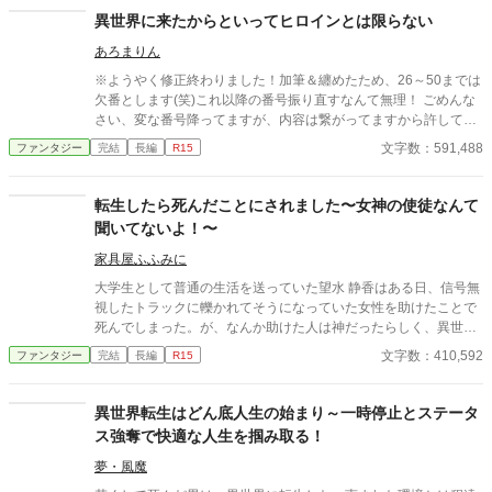
神々しい人。 地球の神がサボった？だから幸せが１度もなかった
異世界に来たからといってヒロインとは限らない
と・・・ 短編→長編に変更しました。 R4.6.20 完結しました。
あろまりん
長らくお読みいただき、ありがとうございました。
※ようやく修正終わりました！加筆＆纏めたため、26～50までは
欠番とします(笑)これ以降の番号振り直すなんて無理！ ごめんな
さい、変な番号降ってますが、内容は繋がってますから許してく
ださい！！！※ ファンタジー小説大賞結果発表！！！ ＼9位／ ٩(
文字数：591,488
ファンタジー
完結
長編
R15
'ω' )و ＼奨励賞／ （嬉しかったので自慢します） 書籍化は考えて
いま…いな…してみたく…したいな…（ｹﾞﾌﾝｹﾞﾌﾝ） 変わらず応援
して頂ければと思います。よろしくお願いします！ （誰かイラス
転生したら死んだことにされました〜女神の使徒なんて
ト化してくれる人いませんか？）←他力本願 ※誤字脱字報告につ
聞いてないよ！〜
きましては、返信等一切しませんのでご了承ください。しかるべ
き時期に手直しいたします。 ＊ ＊ ＊ やってきまし
家具屋ふふみに
た、異世界。 学生の頃は楽しく読みました、ラノベ。 いえ、今で
大学生として普通の生活を送っていた望水 静香はある日、信号無
も懐かしく読んでます。 好きですよ？異世界転移＆転生モノ。 だ
視したトラックに轢かれてそうになっていた女性を助けたことで
からといって自分もそうなるなんて考えませんよね？ 『ラッキ
死んでしまった。が、なんか助けた人は神だったらしく、異世界
ー』と思うか『アンラッキー』と思うか。 実際来てみれば、乙女
転生することに。 そして、転生したら...「女には荷が重い」とい
文字数：410,592
ファンタジー
完結
長編
R15
ゲームもかくやと思う世界。 でもね、誰もがヒロインになる訳じ
う父親の一言で死んだことにされました。なので、自由に生きさ
ゃないんですよ、ホント。 モブキャラの方が楽しみは多いかもし
せてください...なのに職業が女神の使徒？！そんなの聞いてない
れないよ？ 帰る方法を探して四苦八苦？ はてさて帰る事ができる
よ？！ しっかりしているように見えてたまにミスをする女神から
異世界転生はどん底人生の始まり～一時停止とステータ
かな… アラフォー女のドタバタ劇…？かな…？ ＊＊＊＊＊＊＊＊
面倒なことを度々押し付けられ、それを与えられた力でなんとか
ス強奪で快適な人生を掴み取る！
＊＊＊＊＊＊＊＊＊＊＊＊＊＊＊ 基本、ノリと勢いで書いてま
解決していくけど、次から次に問題が起きたり、なにか不穏な動
す。 どこかで見たような展開かも知れません。 暇つぶしに書いて
きがあったり...？ ローブ男たちの目的とは？そして、その黒幕と
夢・風魔
いる作品なので、多くは望まないでくださると嬉しいです。
は一体...？ 不定期なので、楽しみにお待ち頂ければ嬉しいです。