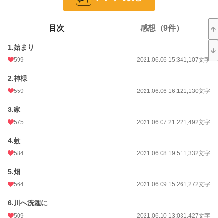
お気に入り
737
24h.ポイント
184 pt
目次
感想（9件）
文字数
388,536
1.始まり
更新日時
2021.12.06 21:53
599
2021.06.06 15:34
1,107文字
初回公開日時
2021.06.06 15:34
2.神様
初回完結日時
559
2021.12.09 14:24
2021.06.06 16:12
1,130文字
週間ポイント
2,055 pt (4,735 位)
3.家
575
2021.06.07 21:22
1,492文字
月間ポイント
8,521 pt (5,196 位)
4.蚊
年間ポイント
93,831 pt (6,296 位)
584
2021.06.08 19:51
1,332文字
累計ポイント
349,469 pt (13,639 位)
5.畑
564
2021.06.09 15:26
1,272文字
6.川へ洗濯に
509
2021.06.10 13:03
1,427文字