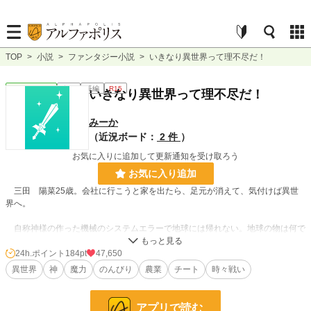
TOP
>
小説
>
ファンタジー小説
>
いきなり異世界って理不尽だ！
ファンタジー
完結
長編
R15
いきなり異世界って理不尽だ！
みーか
（近況ボード：
2 件
）
お気に入りに追加して更新通知を受け取ろう
お気に入り追加
三田 陽菜25歳。会社に行こうと家を出たら、足元が消えて、気付けば異世
界へ。
自称神様の作った機械のシステムエラーで地球には帰れない。地球の物は何で
も魔力と交換できるようにしてもらい、異世界で居心地良く暮らしていきます！
24h.ポイント
184pt
47,650
異世界
神
魔力
のんびり
農業
チート
時々戦い
小説
7,278 位 / 228,623 件
ファンタジー
1,542 位 / 53,264 件
アプリで読む