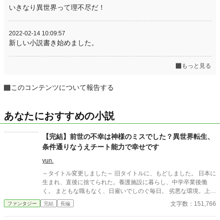
いきなり異世界って理不尽だ！
2022-02-14 10:09:57
新しい小説書き始めました。
もっと見る
このコンテンツについて報告する
あなたにおすすめの小説
【完結】前世の不幸は神様のミスでした？異世界転生、
条件通りなうえチート能力で幸せです
yun.
～タイトル変更しました～ 旧タイトルに、もどしました。 日本に
生まれ、直後に捨てられた。養護施設に暮らし、中学卒業後働
く。 まともな職もなく、日雇いでしのぐ毎日。 劣悪な環境。上司
にののしられ、仲のいい友人はいない。 日々の衣食住にも困る。
文字数：151,766
ファンタジー
完結
長編
幸せ？生まれてこのかた一度もない。 ついに、死んだ。現場で鉄
パイプの下敷きに・・・ 目覚めると、真っ白な世界。 目の前には