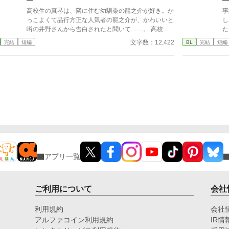
高校生の真琴は、隣に住む幼馴染の龍之介が好き。か
事
っこよくて品行方正な人気者の龍之介が、かわいいと
し
噂の井野さんから告白されたと聞いて……。 高校生
た
同士の瑞々しくて甘酸っぱい恋模様。
を
文字数：12,422
完結
短編
BL
完結
短編
す
人
を
アプリ一覧
ご利用について
会社
利用規約
会社
アルファコイン利用規約
IR情