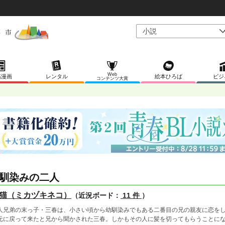
Web
稿漫画
レンタル
絵本ひろば
ビジ
コンテンツ大賞
馴染みの二人
猫（ミカヅキネコ）
（近況ボード：
11 件
）
人兄弟の末っ子・三春は、小さい頃から幼馴染みでもある二番目の兄の親友に恋を
元に戻って来たと兄から聞かされた三春。しかもその人に髪を切ってもらうことに