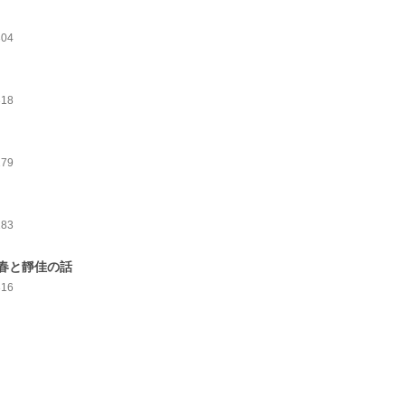
304
318
279
283
春と靜佳の話
316