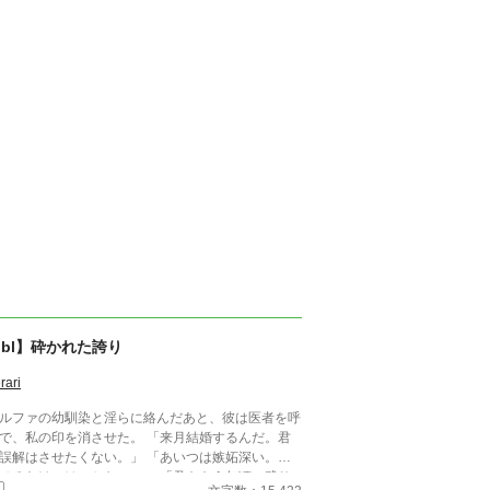
bl】砕かれた誇り
rari
ルファの幼馴染と淫らに絡んだあと、彼は医者を呼
で、私の印を消させた。 「来月結婚するんだ。君
誤解はさせたくない。」 「あいつは嫉妬深い。泣
せるわけにはいかない。」 「君ももう年頃の残り