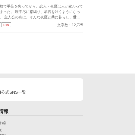
故で手足を失ってから、恋人・夜鷹は人が変わって
まった。 理不尽に怒鳴り、暴言を吐くようになっ
。 主人公の燕は、そんな夜鷹と共に暮らし、世話
焼く。 手足を失い、攻撃的になった夜鷹の世話を
文字数：12,725
R15
るのは決して楽ではなかった…… 手足を失った恋
との生活。鬱系BL。 ※四肢欠損などの特殊な表現
含みます。
公式SNS一覧
情報
情報
報