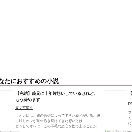
なたにおすすめの小説
【完結】義兄に十年片想いしているけれど、
【
もう諦めます
pe
夏ノ宮萄玄
ア
オレには、親の再婚によってできた義兄がいる。彼
ん
に対しオレが長年抱き続けてきた想いとは。 ――
に
どうしてオレは、この不毛な恋心を捨て去ることがで
か
きないのだろう。 懊悩する義弟の桧理（かいり）
BL
完結
短編