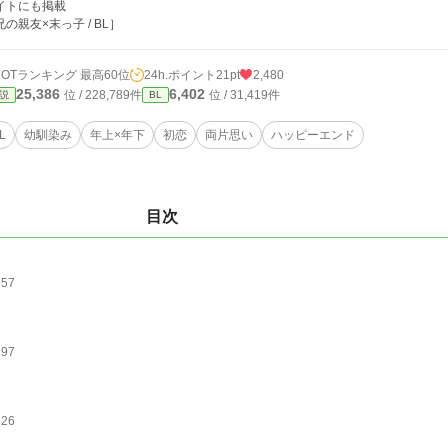
イトにも掲載
兄の親友×末っ子 / BL］
HOTランキング 最高60位
24h.ポイント
21pt
2,480
25,386
6,402
位 / 228,789件
位 / 31,419件
説
BL
L
幼馴染み
年上×年下
初恋
両片思い
ハッピーエンド
目次
357
297
326