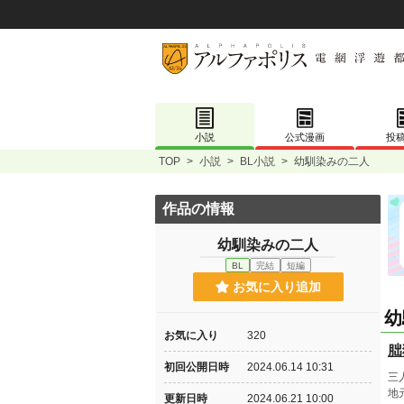
小説
公式漫画
投
TOP
>
小説
>
BL小説
>
幼馴染みの二人
作品の情報
幼馴染みの二人
BL
完結
短編
お気に入り追加
幼
お気に入り
320
朏
初回公開日時
2024.06.14 10:31
三
地
更新日時
2024.06.21 10:00