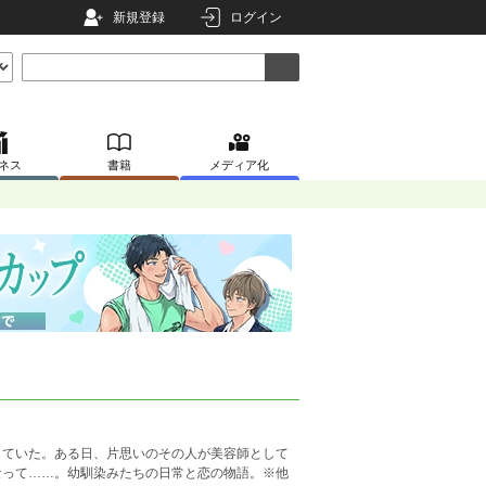
新規登録
ログイン
ネス
書籍
メディア化
していた。ある日、片思いのその人が美容師として
なって……。幼馴染みたちの日常と恋の物語。※他