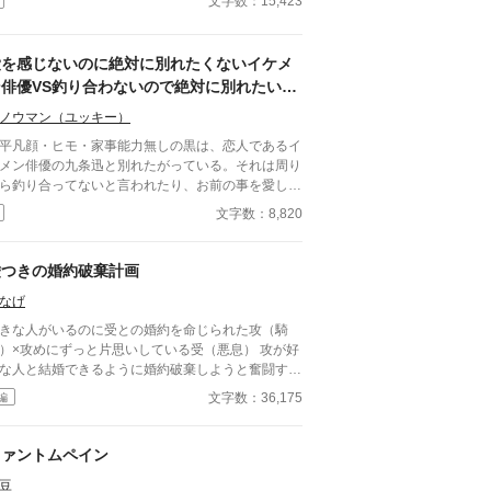
文字数：15,423
のオメガだろ？ 俺の印をつけたまま、他のアルフ
とお見合いするなんてありえない。」 彼は冷た
、けれどどこか薄情な笑みを浮かべながら、一枚の
愛を感じないのに絶対に別れたくないイケメ
切手を私に投げ渡す。 「長い間、俺に従ってきた
だから、君を傷つけたりはしない。」 「結婚の日
ン俳優VS釣り合わないので絶対に別れたい平
は招待状を送る。必ず来て、席につけよ。」 --- い
凡な俺
ノウマン（ユッキー）
つかのコメントを拝見し、大変申し訳なく思ってお
ます。 私は現在日本語を勉強しており、この文章
凡顔・ヒモ・家事能力無しの黒は、恋人であるイ
AI作品ではありませんが、 一部に翻訳ソフトを使
メン俳優の九条迅と別れたがっている。それは周り
しています。 もし読んでくださる中で日本語のお
ら釣り合ってないと言われたり、お前の事を愛して
しな点をご指摘いただけましたら、 本当にありが
い人間なんて止めておけと忠告されたからだ。だが
文字数：8,820
く思います。
度黒が別れようとしても、迅は首を縦に振らない。
の弟である疾風は、兄は黒の事を特別扱いしてる
言うが――。黒は果たして迅と別れることが出来る
嘘つきの婚約破棄計画
か！？
なげ
きな人がいるのに受との婚約を命じられた攻（騎
）×攻めにずっと片思いしている受（悪息） 攻が好
な人と結婚できるように婚約破棄しようと奮闘する
の話です。
文字数：36,175
編
ファントムペイン
豆