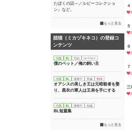
たぼくの話～／ルビーコレクショ
４
ン』など。
もっと見る
５
朏猫（ミカヅキネコ）の登録コ
ンテンツ
６
小説
BL
完結
ｼｮｰﾄｼｮｰﾄ
僕のペット／俺の飼い主
７
小説
BL
連載中
長編
R18
オアシスの美しき王は元暗殺者を娶
三
り、黒衣の軍人は王弟を手にする
小説
BL
連載中
短編
BL短篇集
もっと見る