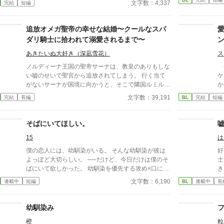
物
文字数：4,337
完結
短編
に訪れた終わり。 義兄×義弟。美形で穏やかな社会
ァ
人義兄と、つい先日まで高校生だった少しマイナス思
く
考の義弟の話。短編小説です。
追放オメガ聖帝の幸せな結婚〜クールなスパ
小
ん
ダリ騎士に拾われて溺愛されるまで〜
に
あきたいぬ大好き（深凪雪花）
ス
く
り
ノルディーナ王国の聖帝サーナは、教皇のありもしな
平
は
い嘘のせいで聖宮から追放されてしまう。 行く当て
ケ
用
がないサーナが国境に向かうと、そこで隣国ルミルカ
か
か
王国の騎士であるムーシュと出会う。ムーシュから諸
な
文字数：39,191
完結
長編
BL
完結
短編
た
事情により偽装結婚を提案されて、サーナは期限付き
何
の偽装結婚ならばよいと承諾し、一時的に保護しても
迅
らうことに。 異国暮らしに慣れていく中で、やがて
と
そばにいてほしい。
ムーシュから溺愛されるようになり……？
の
15
は
僕の恋人には、幼馴染がいる。 そんな幼馴染が彼は
好
よっぽど大切らしい。 ──だけど、今日だけは僕のそ
士
ばにいて欲しかった。 幼馴染を優先する攻め×口に出
き
せない受け 安心してください、ハピエンです。
受
文字数：6,190
連載中
短編
BL
連載中
長
幼馴染み
橙
粒