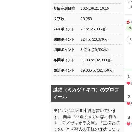
サ
［
初回完結日時
2024.06.21 10:15
文字数
38,258
小
24h.ポイント
21 pt (25,386位)
週間ポイント
224 pt (23,370位)
B
月間ポイント
842 pt (26,593位)
年間ポイント
9,193 pt (32,980位)
累計ポイント
89,035 pt (32,450位)
１
朏猫（ミカヅキネコ）のプロフ
ィール
２
主にハピエンBL小説を書いていま
す。 商業『召喚オメガの恋の行方
３
１・２／ヴィオラ文庫』『王様とぼ
くのこと～獣人の王様の花嫁になっ