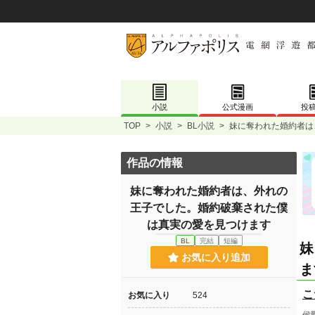
小説
公式漫画
投
TOP
>
小説
>
BL小説
>
妹に奪われた婚約者は
作品の情報
妹に奪われた婚約者は、外れの
王子でした。婚約破棄された僕
は真実の愛を見つけます
BL
完結
短編
妹
お気に入り追加
ま
こ
お気に入り
524