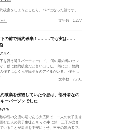
約破棄をしようとしたら、パパになった話です。
文字数：1,277
ｼｮｰﾄ
陛下の前で婚約破棄！………でも実は……
笑)
クリ21
下を祝う誕生パーティーにて。 僕の婚約者のセレ
が、僕に婚約破棄だと言い出した。 隣には、婚約
の僕ではなく元平民少女のアイルがいる。 僕を断
するセレンに、僕は涙を流す。 でも、実はこれに
文字数：7,701
訳がある。 知らないのは、アイルだけ………。 さ
、楽しい楽しい劇の始まりさ〜♪
婚約破棄を傍観していた令息は、部外者なの
にキーパーソンでした
eyera
族学院の交流の場である大広間で、一人の女子生徒
囲む四人の男子生徒たち その中に第一王子が含ま
ていることが周囲を不安にさせ、王子の婚約者であ