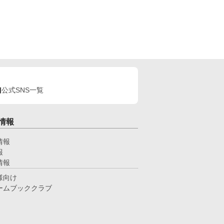
公式SNS一覧
情報
情報
報
情報
様向け
ームブッククラブ