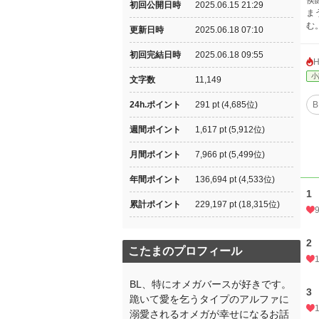
侯
初回公開日時
2025.06.15 21:29
ま
む
更新日時
2025.06.18 07:10
初回完結日時
2025.06.18 09:55
小
文字数
11,149
24h.ポイント
291 pt (4,685位)
B
週間ポイント
1,617 pt (5,912位)
月間ポイント
7,966 pt (5,499位)
年間ポイント
136,694 pt (4,533位)
1
累計ポイント
229,197 pt (18,315位)
2
こたまのプロフィール
BL、特にオメガバースが好きです。
3
跪いて愛を乞うタイプのアルファに
溺愛されるオメガが幸せになるお話