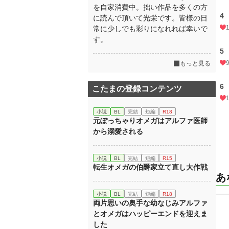
を自家消費中。拙い作品を多くの方
4
に読んで頂いて光栄です。皆様の日
常に少しでも彩りになれれば幸いで
す。
5
もっと見る
6
こたまの登録コンテンツ
小説
BL
完結
短編
R18
元ぽっちゃりオメガはアルファ医師
から溺愛される
小説
BL
完結
短編
R15
転生オメガの伯爵家立て直し大作戦
あ
小説
BL
完結
短編
R18
両片思いの奥手な幼なじみアルファ
とオメガはハッピーエンドを迎えま
した