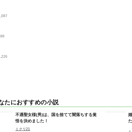
1,087
989
1,226
なたにおすすめの小説
不遇聖女様(男)は、国を捨てて闇落ちする覚
悟を決めました！
ミクリ21
ミ