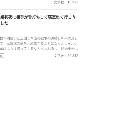
令嬢は「その娼婦を側に置くことをおやめ下さ
文字数：18,933
！」と訴える……ところを見ていた傍観者の話 ：
意： 作者は素人です 傍観者視点の話 人（？）×人
心安全の全年齢！だよ(´∀｀*)
結婚初夜に相手が舌打ちして寝室出て行こう
とした
数年間続いた王国と帝国の戦争の終結と和平の形と
て、元敵国の皇帝と結婚することになったカイル。
家にはもう帰ってくるなと言われるし、結婚相手は
底嫌そうに舌打ちしてくるし、マジ最悪ってところ
文字数：89,342
編
まる話。 オメガバースでオメガの立場が低い
タイトルですが、主人公が可
そうって感じは全然ないです 強くたくましくメン
ルがオリハルコンな主人公です 主人公は耐える我
する許す許容するということがあんまり出来ない人
です 倫理観もちょっと薄いです というか、他人の
を自分と同じ人間だと思ってない部分があります
この主人公は受けです