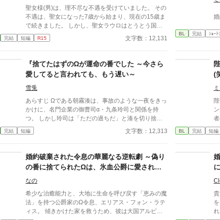
聖女様(男)は、理不尽な不遇を受けていました。 その
不遇は、聖女になった7歳から始まり、現在の15歳ま
婚
で続きました。 しかし、聖女ラウロはとうとう国を
BL
完結
ｼｮｰﾄ
捨てるようです。 何故なら、この世界の成人年齢は1
文字数：12,131
完結
短編
R15
5歳だから。 聖女ラウロは、これからは闇落ちをして
自由に生きるのだ！！(闇落ちは自称)
『捨てたはずのΩが運命の番でした ～今さら
愛してると言われても、もう遅い～
(
雪兎
ミ
あらすじ Ωである朝霧湊は、事故のような一夜をきっ
陛
かけに、名門企業の御曹司α・九条玲司と関係を持
ン
つ。 しかし玲司は「ただの過ちだ」と湊を切り捨
者
て、政略結婚のためβの婚約者との未来を選んだ。 深
罪
文字数：12,313
完結
短編
BL
完結
短編
く傷ついた湊は、彼の前から姿を消す。 数か月後―
は
―。 湊の身体は、これまで誰も知らなかった希少な
ぁ
『遅咲きΩ』として覚醒する。 その瞬間、玲司は初め
婚約破棄された令息の華麗なる逆転劇 ～偽り
て湊こそが運命の番だったと知る。 「戻ってきてく
の番に捨てられたΩは、氷血公爵に愛される
れ」 今さら必死に追いかけてくる玲司。 だが湊の隣
～
には、自分を支え続けてくれた医師のα・神崎伊織が
なの
Cl
いた。 「あなたは俺を捨てたでしょう」 後悔に苦し
希少な治癒能力と、大地に生命を呼び戻す「恵みの魔
貴
むα、執着する第二のα、そして希少Ωを巡る陰謀。
法」を持つ公爵家のΩ令息、エリアス・フォン・ラテ
を
もう二度と傷つきたくないΩが最後に選ぶ相手とは―
ィス。 傾きかけた家を救うため、彼は大国アルビオ
れ
―。 捨てた側の後悔と執着が加速する、すれ違いオ