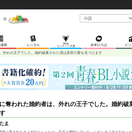
Web
稿漫画
レンタル
絵本ひろば
ビジ
コンテンツ大賞
、外れの王子でした。婚約破棄された僕は真実の愛を見つけます
に奪われた婚約者は、外れの王子でした。婚約破
す
たま