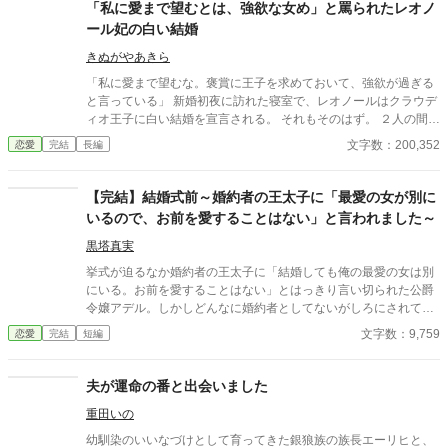
「私に愛まで望むとは、強欲な女め」と罵られたレオノ
ール妃の白い結婚
きぬがやあきら
「私に愛まで望むな。褒賞に王子を求めておいて、強欲が過ぎる
と言っている」 新婚初夜に訪れた寝室で、レオノールはクラウデ
ィオ王子に白い結婚を宣言される。 それもそのはず。 ２人の間に
愛はないーーどころか、この結婚はレオノールが魔王討伐の褒美
文字数：200,352
恋愛
完結
長編
にと国王に要求したものだった。 でも、王子を望んだレオノール
にもそれなりの理由がある。 美しく気高いクラウディオ王子を欲
しいと願った気持ちは本物だ。 だからいくら冷遇されようが、嫌
【完結】結婚式前～婚約者の王太子に「最愛の女が別に
がらせを受けようが心は揺るがない。 どこまでも逞しく、軽薄そ
いるので、お前を愛することはない」と言われました～
うでいて賢い。どこか憎めない魅力を持ったレオノールに、やが
てクラウディオの心は……。 すれ違い、拗れる２人に愛は生まれ
黒塔真実
るのか？ 焦ったい恋と陰謀＋バトルのラブファンタジー。
挙式が迫るなか婚約者の王太子に「結婚しても俺の最愛の女は別
にいる。お前を愛することはない」とはっきり言い切られた公爵
令嬢アデル。しかしどんなに婚約者としてないがしろにされても
女性としての誇りを傷つけられても彼女は平気だった。なぜなら
文字数：9,759
恋愛
完結
短編
大切な「心の拠り所」があるから……。しかし、王立学園の卒業
ダンスパーティーの夜、アデルはかつてない、世にも酷い仕打ち
を受けるのだった―― ※神視点。■なろうにも別タイトルで重
夫が運命の番と出会いました
複投稿←【ジャンル日間4位】。
重田いの
幼馴染のいいなづけとして育ってきた銀狼族の族長エーリヒと、