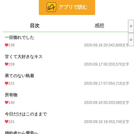
アプリで読む
元々、王子には冷たい態度しか取られていなかったので覚悟を決めて魔王城から
の馬車に乗り込むと――
そこには婚約破棄をする王子がいた……。
目次
感想
一目惚れでした
小説
14,400 位 / 228,847 件
139
2020.09.16 20:34
2,809文字
恋愛
6,345 位 / 66,372 件
甘くて大好きなキス
お気に入り
1,087
159
2020.09.17 00:20
3,570文字
24h.ポイント
63 pt
果てのない執着
151
2020.09.17 07:05
4,716文字
文字数
66,042
更新日時
2025.08.25 11:06
所有物
140
2020.09.18 00:20
3,060文字
初回公開日時
2020.09.16 20:34
今日だけはこのままで
初回完結日時
2021.02.14 09:24
161
2020.09.18 19:45
3,746文字
週間ポイント
480 pt (14,921 位)
婚約者から愛妾へ