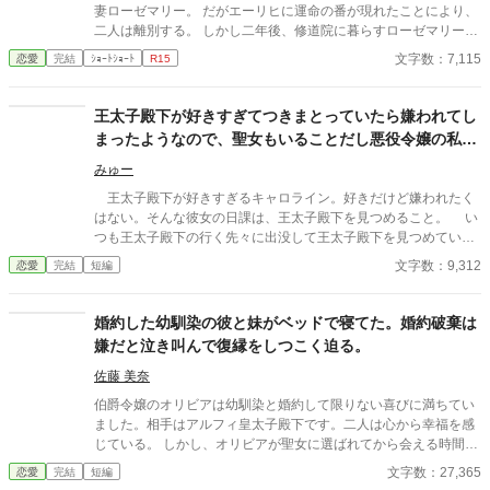
妻ローゼマリー。 だがエーリヒに運命の番が現れたことにより、
二人は離別する。 しかし二年後、修道院に暮らすローゼマリーの
元へエーリヒが現れ――!?
文字数：7,115
恋愛
完結
ｼｮｰﾄｼｮｰﾄ
R15
王太子殿下が好きすぎてつきまとっていたら嫌われてし
まったようなので、聖女もいることだし悪役令嬢の私は
退散することにしました。
みゅー
王太子殿下が好きすぎるキャロライン。好きだけど嫌われたく
はない。そんな彼女の日課は、王太子殿下を見つめること。 い
つも王太子殿下の行く先々に出没して王太子殿下を見つめていた
が、ついにそんな生活が終わるときが来る。 聖女が現れたの
文字数：9,312
恋愛
完結
短編
だ。そして、さらにショックなことに、自分が乙女ゲームの世界
に転生していてそこで悪役令嬢だったことを思い出す。 王太子
殿下に嫌われたくはないキャロラインは、王太子殿下の前から姿
婚約した幼馴染の彼と妹がベッドで寝てた。婚約破棄は
を消すことにした。そんなお話です。 ちょっと切ないお話で
嫌だと泣き叫んで復縁をしつこく迫る。
す。
佐藤 美奈
伯爵令嬢のオリビアは幼馴染と婚約して限りない喜びに満ちてい
ました。相手はアルフィ皇太子殿下です。二人は心から幸福を感
じている。 しかし、オリビアが聖女に選ばれてから会える時間が
減っていく。それに対してアルフィは不満でした。オリビアも彼
文字数：27,365
恋愛
完結
短編
といる時間を大切にしたいと言う思いでしたが、心にすれ違いを