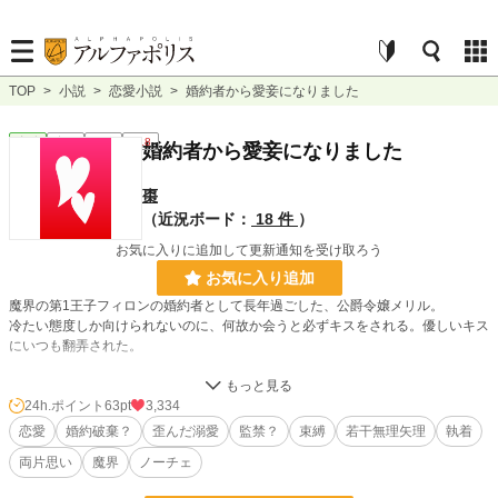
TOP
>
小説
>
恋愛小説
>
婚約者から愛妾になりました
恋愛
完結
長編
R18
婚約者から愛妾になりました
棗
（近況ボード：
18 件
）
お気に入りに追加して更新通知を受け取ろう
お気に入り追加
魔界の第1王子フィロンの婚約者として長年過ごした、公爵令嬢メリル。
冷たい態度しか向けられないのに、何故か会うと必ずキスをされる。優しいキス
にいつも翻弄された。
しかし、魔力容量が強い事から結ばれた婚約だったのに、ある日突然メリルの魔
力は失われてしまった。
24h.ポイント
63pt
3,334
他人嫌いな王子の為と魔力が戻るのを視野に入れた魔王が成人までは婚約を継続
恋愛
婚約破棄？
歪んだ溺愛
監禁？
束縛
若干無理矢理
執着
すると宣言。
両片思い
魔界
ノーチェ
――けれど魔力は戻らず、成人を迎えた。