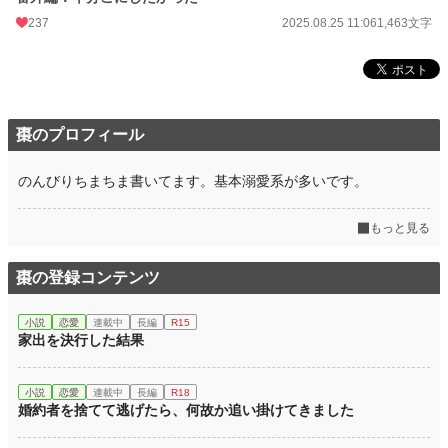
237
2025.08.25 11:06
1,463文字
棗のプロフィール
のんびりちまちま書いてます。基本溺愛系が多いです。
もっと見る
棗の登録コンテンツ
小説
恋愛
連載中
長編
R15
家出を決行した結果
小説
恋愛
連載中
長編
R18
婚約者を捨てて逃げたら、何故か追い掛けてきました